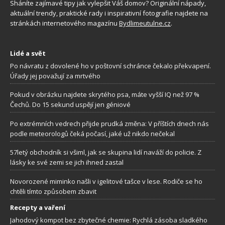
Sháníte zajímavé tipy jak vylepšit Váš domov? Originální nápady,
aktuální trendy, praktické rady i inspirativní fotografie najdete na
stránkách internetového magazínu
Bydlimeutulne.cz
.
Lidé a svět
Po návratu z dovolené ho v poštovní schránce čekalo překvapení.
Úřady jej považují za mrtvého
Pokud v obrázku najdete skrytého psa, máte vyšší IQ než 97 %
Čechů. Do 15 sekund uspějí jen géniové
Po extrémních vedrech přijde prudká změna: V příštích dnech nás
podle meteorologů čeká počasí, jaké už nikdo nečekal
57letý obchodník si všiml, jak se skupina lidí naváží do policie. Z
lásky ke své zemi se jich ihned zastal
Novorozené miminko našli v igelitové tašce v lese. Rodiče se ho
chtěli tímto způsobem zbavit
Recepty a vaření
Jahodový kompot bez zbytečné chemie: Rychlá zásoba sladkého