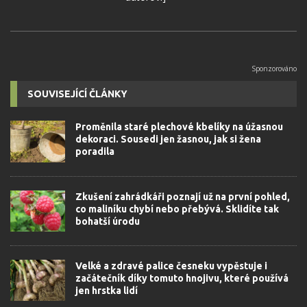
SOUVISEJÍCÍ ČLÁNKY
Proměnila staré plechové kbelíky na úžasnou
dekoraci. Sousedi jen žasnou, jak si žena
poradila
Zkušení zahrádkáři poznají už na první pohled,
co maliníku chybí nebo přebývá. Sklidíte tak
bohatší úrodu
Velké a zdravé palice česneku vypěstuje i
začátečník díky tomuto hnojivu, které používá
jen hrstka lidí