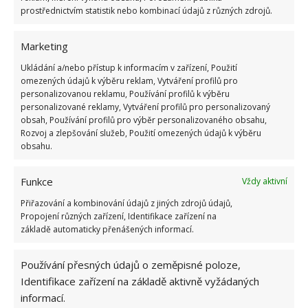
jak si můžete vyrobit zavlažovací PET lahev s
prostřednictvím statistik nebo kombinací údajů z různých zdrojů.
kapátkem, které bude regulovat množství
vykapávané vody.
Marketing
Ukládání a/nebo přístup k informacím v zařízení, Použití
Na BydlímeÚtulně jsme také napsali,
jak rostliny na
omezených údajů k výběru reklam, Vytváření profilů pro
personalizovanou reklamu, Používání profilů k výběru
zahradě hnojit
, abyste měli co nejlepší úrodu.
personalizované reklamy, Vytváření profilů pro personalizovaný
obsah, Používání profilů pro výběr personalizovaného obsahu,
Rozvoj a zlepšování služeb, Použití omezených údajů k výběru
obsahu.
Funkce
Vždy aktivní
Přiřazování a kombinování údajů z jiných zdrojů údajů,
Propojení různých zařízení, Identifikace zařízení na
základě automaticky přenášených informací.
Používání přesných údajů o zeměpisné poloze,
Identifikace zařízení na základě aktivně vyžádaných
informací.