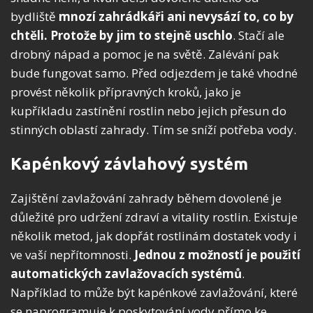
bydliště
mnozí zahrádkáři ani nevysází to, co by
chtěli. Protože by jim to stejně uschlo
. Stačí ale
drobný nápad a pomoc je na světě. Zalévání pak
bude fungovat samo. Před odjezdem je také vhodné
provést několik přípravných kroků, jako je
kupříkladu zastínění rostlin nebo jejich přesun do
stinných oblastí zahrady. Tím se sníží potřeba vody.
Kapénkový závlahový systém
Zajištění zavlažování zahrady během dovolené je
důležité pro udržení zdraví a vitality rostlin. Existuje
několik metod, jak dopřát rostlinám dostatek vody i
ve vaší nepřítomnosti.
Jednou z možností je použití
automatických zavlažovacích systémů
.
Například to může být kapénkové zavlažování, které
se naprogramuje k poskytování vody přímo ke