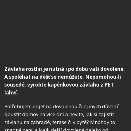
Závlaha rostlin je nutná i po dobu vaší dovolené.
A spoléhat na déšť se nemůžete. Nepomohou-li
sousedé, vyrobte kapénkovou závlahu z PET
lahví.
Potřebujete odjet na dovolenou či z jiných důvodů
opustit domov na více dní a nevíte, jak si zajistit
závlahu na zahradě, terase či v bytě? Mnohdy to
snadné není, a kvůli delší dovolené daleko od