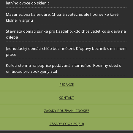
letního ovoce do sklenic
Mazanec bez kalendáře: Chutná svátečně, ale hodí se ke kávě
klidně i v srpnu
Šťavnatá domácí šunka pro každého, kdo chce vědět, co si dává na
chleba
Jednoduchý domácí chléb bez hnětení: Křupavý bochník s minimem
práce
Kuřecí stehna na paprice podávaná s tarhoňou: Rodinný oběd s
omáčkou pro spokojený stůl
REDAKCE
KONTAKT
ZÁSADY POUŽÍVÁNÍ COOKIES
ZÁSADY COOKIES (EU)