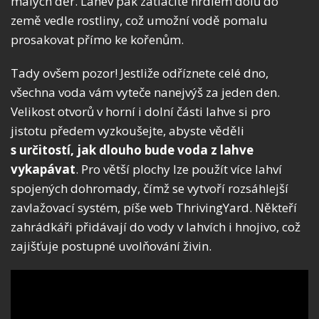
malých děr. Lahev pak zatlačíte hrdlem dolů do
země vedle rostliny, což umožní vodě pomalu
prosakovat přímo ke kořenům.
Tady ovšem pozor! Jestliže odříznete celé dno,
všechna voda vám vyteče nanejvýš za jeden den.
Velikost otvorů v horní i dolní části lahve si pro
jistotu předem vyzkoušejte, abyste věděli
s určitostí, jak dlouho bude voda z lahve
vykapávat
. Pro větší plochy lze použít více lahví
spojených dohromady, čímž se vytvoří rozsáhlejší
zavlažovací systém, píše web ThrivingYard. Někteří
zahrádkáři přidávají do vody v lahvích i hnojivo, což
zajišťuje postupné uvolňování živin.