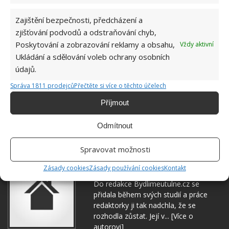
Zajištění bezpečnosti, předcházení a
zjišťování podvodů a odstraňování chyb,
Poskytování a zobrazování reklamy a obsahu,
Vždy aktivní
Ukládání a sdělování voleb ochrany osobních
KREATIVNÍ TVOŘENÍ
PET LÁHEV
údajů.
ZAHRADNIČENÍ
ZÁVLAHA
Správa 1811 prodejců
Přečtěte si více o těchto účelech
Příjmout
Přidejte svůj názor
Odmítnout
KOMENTOVAT
Spravovat možnosti
Hana Musilová
Zásady cookies
Zásady používání cookies
Kontakt
Do redakce Bydlimeutulne.cz se
přidala během svých studií a práce
redaktorky ji tak nadchla, že se
rozhodla zůstat. Její v...
[Více o
autorovi]