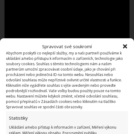
Spravovat své soukromí
Abychom poskytli co nejlepší služby, my a naši partneři používáme k
ukládání a/nebo přístupu k informacím o zařízeních, technologie jako
soubory cookies. Souhlas s těmito technologiemi nám a našim
partnerům umožní zpracovávat osobní údaje, jako je chování při
procházení nebo jedinečná ID na tomto webu. Nesouhlas nebo
odvolání souhlasu může nepříznivě ovlivnit určité vlastnosti a funkce.
Kliknutím níže vyjádřete souhlas s výše uvedeným nebo proveďte
podrobnější rozhodnutí. Vaše volby budou použity pouze na tomto
webu. Nastavení můžete kdykoli změnit, včetně odvolání souhlasu,
pomocí přepínačů v Zásadách cookies nebo kliknutím na tlačítko
Tento způsob je velmi oblíbený díky své
Spravovat souhlas ve spodní části obrazovky.
jednoduchosti a nízkým nákladům a je skvělým
Statistiky
příkladem
recyklace a šetrnosti k životnímu
Ukládání a/nebo přístup k informacím v zařízení, Měření výkonu
prostředí
. Na přiloženém videozáznamu se dovíte,
reklam, Měření výkonu obsahu, Porozumění publiku