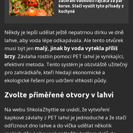
zachrání vadnoucí rajčata za pár
korun. Stačí využít tyto přísady z
kuchyně
Někdy je lepší udělat ještě nepatrnou dírku ve dně
lahve, aby voda lépe odkapávala. Ale tento otvůrek
musí být jen
malý, jinak by voda vytekla příliš
brzy
. Závlaha rostlin pomocí PET lahví je vynikající,
efektivní metoda. Tento systém je obzvláště užitečný
pro zahrádkáře, kteří hledají ekonomické a
ekologické řešení pro udržení vlhkosti půdy.
Zvolte přiměřené otvory v lahvi
Na webu ShkolaZhyttie se uvádí, že vytvoření
kapkové závlahy z PET lahví je jednoduché a že stačí
odříznout dno lahve a do víčka udělat několik