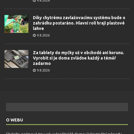
9.8.2026
Díky chytrému zavlažovacímu systému bude o
zahrádku postaráno. Hlavní roli hrají plastové
lahve
9.8.2026
Za tablety do myčky už v obchodě ani korunu.
Vyrobit si je doma zvládne každý a téměř
zadarmo
9.8.2026
O WEBU
Sháníte zajímavé tipy jak vylepšit Váš domov? Originální nápady,