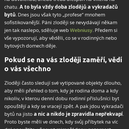
chatu.
A to byla vždy doba zlodějů a vykradačů
bytů
. Dnes jsou však tyto „profese“ mnohem
sofistikovanější. Páni zloději se nevydávají někam
jen tak naslepo, sděluje web
Webniusy
. Předem si
vše vypozorují, aby věděli, co se v rodinných nebo
bytových domech děje.
Pokud se na vás zloději zaměří, vědí
o vás všechno
Zloději často sledují své vytipované objekty dlouho,
aby měli přehled o tom, kdy je rodina doma a kdy
nikoliv, v kterou denní dobu rodinní příslušníci byt
opouštějí a kdy se vracejí zpět. A pak jdou vykradači
bytů na jisto
a nic a nikdo je zpravidla nepřekvapí
.
Proto byste měli ve dnech, kdy svůj příbytek na víc