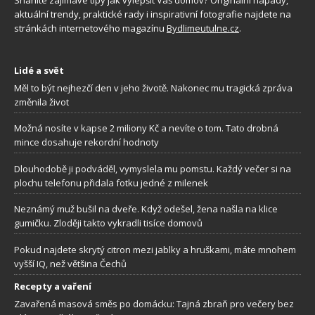
aktuální trendy, praktické rady i inspirativní fotografie najdete na
stránkách internetového magazínu
Bydlimeutulne.cz
.
Lidé a svět
Měl to být nejhezčí den v jeho životě. Nakonec mu tragická zpráva
změnila život
Možná nosíte v kapse 2 miliony Kč a nevíte o tom. Tato drobná
mince dosahuje rekordní hodnoty
Dlouhodobě ji podváděl, vymyslela mu pomstu. Každý večer si na
plochu telefonu přidala fotku jedné z milenek
Neznámý muž bušil na dveře. Když odešel, žena našla na klice
gumičku. Zloději takto vykradli tisíce domovů
Pokud najdete skrytý citron mezi jablky a hruškami, máte mnohem
vyšší IQ, než většina Čechů
Recepty a vaření
Zavařená masová směs po domácku: Tajná zbraň pro večery bez