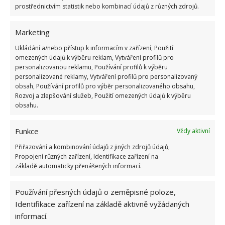
prostřednictvím statistik nebo kombinací údajů z různých zdrojů.
Marketing
Ukládání a/nebo přístup k informacím v zařízení, Použití
omezených údajů k výběru reklam, Vytváření profilů pro
personalizovanou reklamu, Používání profilů k výběru
personalizované reklamy, Vytváření profilů pro personalizovaný
obsah, Používání profilů pro výběr personalizovaného obsahu,
Rozvoj a zlepšování služeb, Použití omezených údajů k výběru
obsahu.
Funkce
Vždy aktivní
Přiřazování a kombinování údajů z jiných zdrojů údajů,
Propojení různých zařízení, Identifikace zařízení na
POLICIE
ZLODĚJ
základě automaticky přenášených informací.
Přidejte svůj názor
Používání přesných údajů o zeměpisné poloze,
Identifikace zařízení na základě aktivně vyžádaných
KOMENTOVAT
informací.