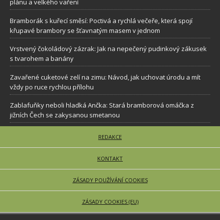
plánu a velkého vaření
Bramborák s kuřecí směsí: Poctivá a rychlá večeře, která spojí
křupavé brambory se šťavnatým masem v jednom
Vrstvený čokoládový zázrak: Jak na nepečený pudinkový zákusek
s tvarohem a banány
Zavařené cuketové zelí na zimu: Návod, jak uchovat úrodu a mít
vždy po ruce rychlou přílohu
Zablafuňky neboli hladká Ančka: Stará bramborová omáčka z
jižních Čech se zakysanou smetanou
REDAKCE
KONTAKT
ZÁSADY POUŽÍVÁNÍ COOKIES
ZÁSADY COOKIES (EU)