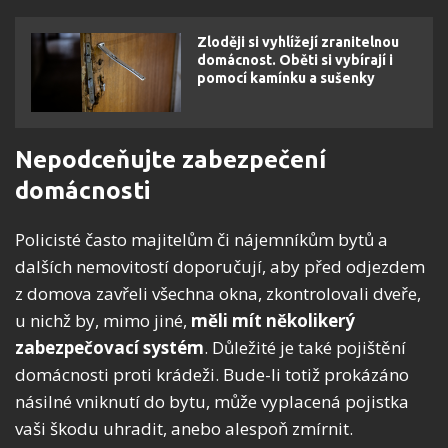
Zloději si vyhlížejí zranitelnou
domácnost. Oběti si vybírají i
pomocí kamínku a sušenky
Nepodceňujte zabezpečení
domácnosti
Policisté často majitelům či nájemníkům bytů a
dalších nemovitostí doporučují, aby před odjezdem
z domova zavřeli všechna okna, zkontrolovali dveře,
u nichž by, mimo jiné,
měli mít několikerý
zabezpečovací systém
. Důležité je také pojištění
domácnosti proti krádeži. Bude-li totiž prokázáno
násilné vniknutí do bytu, může vyplacená pojistka
vaši škodu uhradit, anebo alespoň zmírnit.