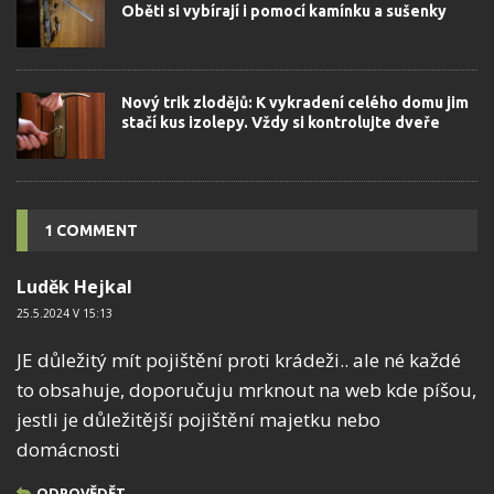
Oběti si vybírají i pomocí kamínku a sušenky
Nový trik zlodějů: K vykradení celého domu jim
stačí kus izolepy. Vždy si kontrolujte dveře
1 COMMENT
Luděk Hejkal
25.5.2024 V 15:13
JE důležitý mít pojištění proti krádeži.. ale né každé
to obsahuje, doporučuju mrknout na web kde píšou,
jestli je důležitější pojištění majetku nebo
domácnosti
ODPOVĚDĚT