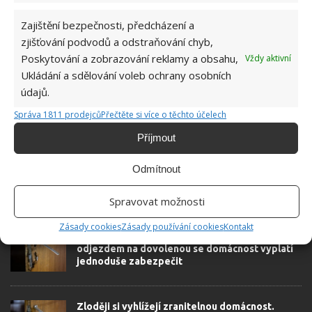
Hana Musilová
Zajištění bezpečnosti, předcházení a
zjišťování podvodů a odstraňování chyb,
Do redakce Bydlimeutulne.cz se
Poskytování a zobrazování reklamy a obsahu,
Vždy aktivní
přidala během svých studií a práce
Ukládání a sdělování voleb ochrany osobních
redaktorky ji tak nadchla, že se
rozhodla zůstat. Její v...
[Více o
údajů.
autorovi]
Správa 1811 prodejců
Přečtěte si více o těchto účelech
Příjmout
Odmítnout
Spravovat možnosti
SOUVISEJÍCÍ ČLÁNKY
Zásady cookies
Zásady používání cookies
Kontakt
Zloději nebudou mít žádnou šanci. Před
odjezdem na dovolenou se domácnost vyplatí
jednoduše zabezpečit
Zloději si vyhlížejí zranitelnou domácnost.