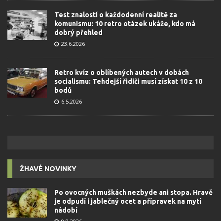
Test znalostí o každodenní realitě za
komunismu: 10 retro otázek ukáže, kdo má
dobrý přehled
23.6.2026
Retro kvíz o oblíbených autech v dobách
socialismu: Tehdejší řidiči musí získat 10 z 10
bodů
6.5.2026
ŽHAVÉ NOVINKY
Po ovocných muškách nezbyde ani stopa. Hravě
je odpudí i jablečný ocet a přípravek na mytí
nádobí