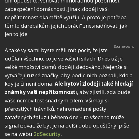
dní opouštíte, věnovat mimořádnou pozornost
zabezpečení domácnosti. Jinak zloději vaši
nepřítomnost okamžitě využijí. A proto je potřeba
těmto darebákům jejich „práci“ znesnadňovat, jak
jen to jde.
A také vy sami byste měli mít pocit, že jste
udělali všechno, co je ve vašich silách. Dnes už je
velké množství domů zloději sledováno. Nejenže si
vytvářejí různé značky, aby podle nich poznali, kdo a
kdy je či není doma.
Ale bytoví zloději také hledají
známky vaší nepřítomnosti
, aby zjistili, zda bude
vaše nemovitost snadným cílem. Všímají si
přerostlých trávníků, nahromaděné pošty,
zatažených žaluzií během dne – to všechno může
signalizovat, že byt je na delší dobu opuštěný, píše
se na webu
2dSecurity
.