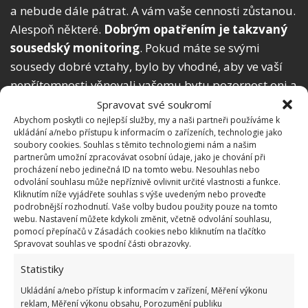
a nebude dále pátrat. A vám vaše cennosti zůstanou.
Alespoň některé.
Dobrým opatřením je takzvaný
sousedský monitoring
. Pokud máte se svými
sousedy dobré vztahy, bylo by vhodné, aby ve vaší
nepřítomnosti věnovali vašemu bytu pozornost oni a
sledovali, co se kolem děje.
Spravovat své soukromí
Abychom poskytli co nejlepší služby, my a naši partneři používáme k
ukládání a/nebo přístupu k informacím o zařízeních, technologie jako
Pak je možné na případné vniknutí do vaší
soubory cookies. Souhlas s těmito technologiemi nám a našim
domácnosti rychle reagovat. Pokud se o krádeži
partnerům umožní zpracovávat osobní údaje, jako je chování při
procházení nebo jedinečná ID na tomto webu. Nesouhlas nebo
dozvíte až za týden, nebude snadné zloděje s vašimi
odvolání souhlasu může nepříznivě ovlivnit určité vlastnosti a funkce.
cennostmi či penězi v jejich kapsách vypátrat a
Kliknutím níže vyjádřete souhlas s výše uvedeným nebo proveďte
podrobnější rozhodnutí. Vaše volby budou použity pouze na tomto
chytit. O bytových
zlodějích
a jejich označování
webu. Nastavení můžete kdykoli změnit, včetně odvolání souhlasu,
cílů jsme už na webu BydlímeÚtulně psali.
pomocí přepínačů v Zásadách cookies nebo kliknutím na tlačítko
Spravovat souhlas ve spodní části obrazovky.
Statistiky
Ukládání a/nebo přístup k informacím v zařízení, Měření výkonu
reklam, Měření výkonu obsahu, Porozumění publiku