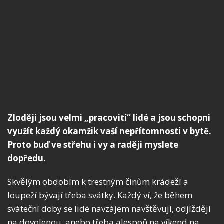
Zloději jsou velmi „pracovití“ lidé a jsou schopni
využít každý okamžik vaší nepřítomnosti v bytě.
Proto buď ve střehu i vy a raději myslete
dopředu.
Skvělým obdobím k trestným činům krádeží a
loupeží bývají třeba svátky. Každý ví, že během
sváteční doby se lidé navzájem navštěvují, odjíždějí
na dovolenou, anebo třeba alespoň na víkend na