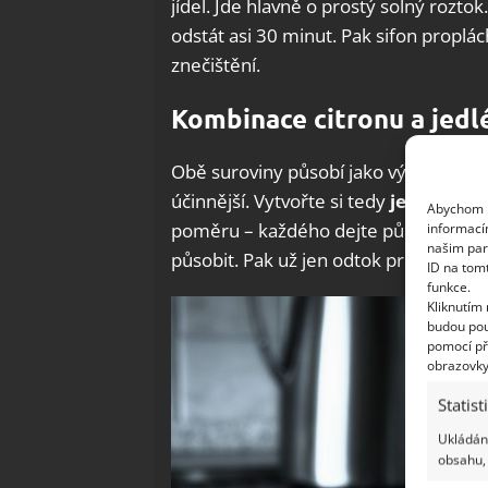
jídel. Jde hlavně o prostý solný roztok
odstát asi 30 minut. Pak sifon prop
znečištění.
Kombinace citronu a jedl
Obě suroviny působí jako výborné čis
účinnější. Vytvořte si tedy
jednoducho
Abychom p
poměru – každého dejte půl šálku. Vý
informací
našim par
působit. Pak už jen odtok propláchně
ID na tom
funkce.
Kliknutím
budou pou
pomocí př
obrazovky
Statist
Ukládání
obsahu, 