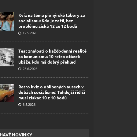
Kvíz na téma pionýrské tábory za
socialismu: Kdo je zažil, bez
problému získá 12 ze 12 bodů
12.5.2026
Test znalostí o každodenní realitě
za komunismu: 10 retro otázek
ukáže, kdo má dobrý přehled
23.6.2026
Retro kvíz o oblíbených autech v
dobách socialismu: Tehdejší řidiči
musí získat 10 z 10 bodů
6.5.2026
HAVÉ NOVINKY