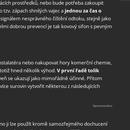
ácích prostředků, nebo bude potřeba zakoupit
o tzv. zápach shnilých vajec a
jednou za čas o
y signálem nesprávného čištění odtoku, stejně jako
lmi dobrou prevencí je tak kovový sifon s pevným
instalatéra nebo nakupovat hory komerční chemie,
totiž hned několik výhod.
V první řadě tolik
veň se ukazují jako mimořádně účinné. Přitom
 více surovin vytvořit některou z následujících
hno ji lze použít kromě samozřejmého dochucení