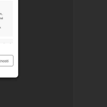
m,
ané
u
y aktivní
nosti
y aktivní