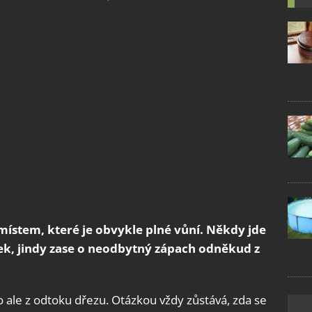
místem, které je obvykle plné vůní. Někdy jde
k, jindy zase o neodbytný zápach odněkud z
to ale z odtoku dřezu. Otázkou vždy zůstává, zda se