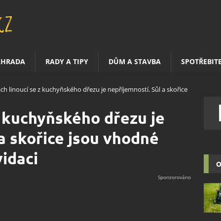
AHRADA
RADY A TIPY
DŮM A STAVBA
SPOTŘEBIT
ch linoucí se z kuchyňského dřezu je nepříjemností. Sůl a skořice
z kuchyňského dřezu je
 a skořice jsou vhodné
vidaci
O