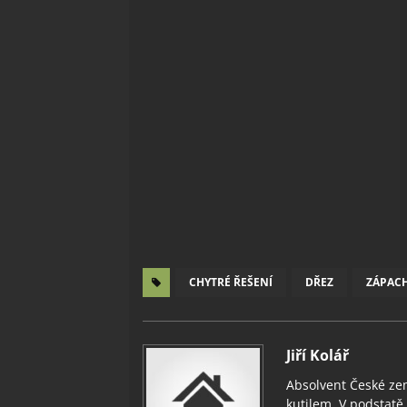
CHYTRÉ ŘEŠENÍ
DŘEZ
ZÁPAC
Jiří Kolář
Absolvent České zem
kutilem. V podstatě v