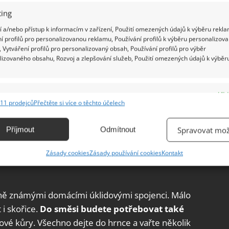
ing
 a/nebo přístup k informacím v zařízení, Použití omezených údajů k výběru rekla
í profilů pro personalizovanou reklamu, Používání profilů k výběru personalizov
 Vytváření profilů pro personalizovaný obsah, Používání profilů pro výběr
lizovaného obsahu, Rozvoj a zlepšování služeb, Použití omezených údajů k výběr
e
Vžd
11 prodejců
Přečtěte si více o těchto účelech
ání a kombinování údajů z jiných zdrojů údajů, Propojení různých zařízení,
kace zařízení na základě automaticky přenášených informací.
Příjmout
Odmítnout
Spravovat mož
ání přesných údajů o zeměpisné poloze, Identifikace zařízení na
Zásady cookies
Zásady používání cookies
Kontakt
ě aktivně vyžádaných informací.
ění bezpečnosti, předcházení a zjišťování podvodů a
ně známými domácími úklidovými spojenci. Málo
ňování chyb, Poskytování a zobrazování reklamy a obsahu,
Vžd
 i skořice.
Do směsi budete potřebovat také
ní a sdělování voleb ochrany osobních údajů.
ové kůry. Všechno dejte do hrnce a vařte několik