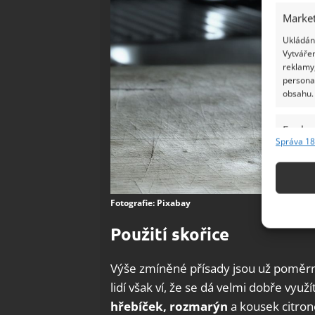
Market
Ukládání
Vytvářen
reklamy,
persona
obsahu.
Funkc
Správa 18
Přiřazov
Identifi
Použív
Fotografie: Pixabay
základ
Použití skořice
Zajišt
Výše zmíněné přísady jsou už poměr
odstra
lidí však ví, že se dá velmi dobře využít
Ukládá
hřebíček, rozmarýn
a kousek citron