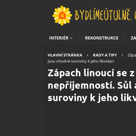
INTERIÉR
REKONSTRUKCE
Z
HLAVNÍ STRÁNKA
RADY A TIPY
Zápa
jsou vhodné suroviny k jeho likvidaci
Zápach linoucí se 
nepříjemností. Sůl
suroviny k jeho lik