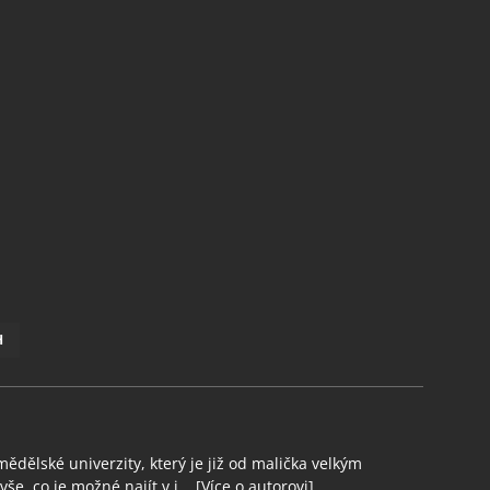
H
ědělské univerzity, který je již od malička velkým
še, co je možné najít v j...
[Více o autorovi]