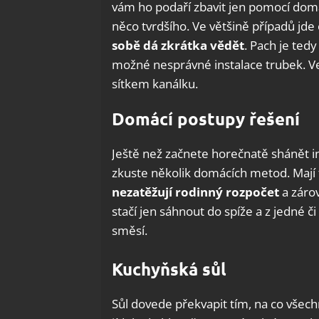
vám ho podaří zbavit jen pomocí dom
něco tvrdšího. Ve většině případů jde 
sobě dá zkrátka vědět
. Pach je ted
možné nesprávné instalace trubek. Ve
sítkem kanálku.
Domácí postupy řešení
Ještě než začnete horečnatě shánět 
zkuste několik domácích metod. Mají 
nezatěžují rodinný rozpočet
a záro
stačí jen sáhnout do spíže a z jedné či
směsí.
Kuchyňská sůl
Sůl dovede překvapit tím, na co všec