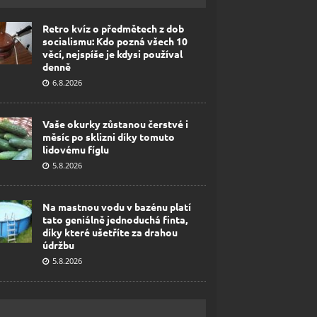
Retro kvíz o předmětech z dob
socialismu: Kdo pozná všech 10
věcí, nejspíše je kdysi používal
denně
6.8.2026
Vaše okurky zůstanou čerstvé i
měsíc po sklizni díky tomuto
lidovému fíglu
5.8.2026
Na mastnou vodu v bazénu platí
tato geniálně jednoduchá finta,
díky které ušetříte za drahou
údržbu
5.8.2026