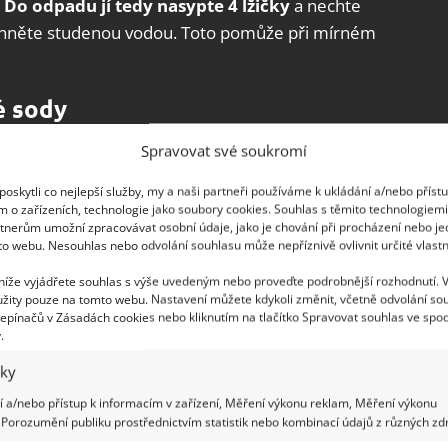
.
Do odpadu jí tedy nasypte 4 lžičky
a nechte
láchněte studenou vodou. Toto pomůže při mírném
é sody
Spravovat své soukromí
tiče i samostatně, dohromady jsou však ještě
u směs citronu a jedlé sody
ve stejném
oskytli co nejlepší služby, my a naši partneři používáme k ukládání a/nebo příst
sledek nalijte do kanálku a opět nechte 30 minut
m o zařízeních, technologie jako soubory cookies. Souhlas s těmito technologiem
tnerům umožní zpracovávat osobní údaje, jako je chování při procházení nebo j
te vodou a po zápachu by nemělo být ani památky.
to webu. Nesouhlas nebo odvolání souhlasu může nepříznivě ovlivnit určité vlastn
 níže vyjádřete souhlas s výše uvedeným nebo proveďte podrobnější rozhodnutí. 
žity pouze na tomto webu. Nastavení můžete kdykoli změnit, včetně odvolání so
epínačů v Zásadách cookies nebo kliknutím na tlačítko Spravovat souhlas ve spod
.
iky
 a/nebo přístup k informacím v zařízení, Měření výkonu reklam, Měření výkonu
Porozumění publiku prostřednictvím statistik nebo kombinací údajů z různých zdr