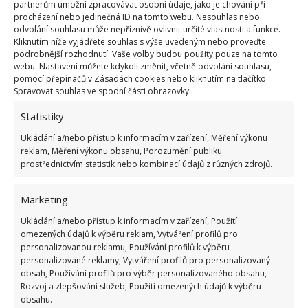
partnerům umožní zpracovávat osobní údaje, jako je chování při
rychle. Zvládne to i začátečník
procházení nebo jedinečná ID na tomto webu. Nesouhlas nebo
odvolání souhlasu může nepříznivě ovlivnit určité vlastnosti a funkce.
Kliknutím níže vyjádřete souhlas s výše uvedeným nebo proveďte
podrobnější rozhodnutí. Vaše volby budou použity pouze na tomto
Fólii kolem rostliny utáhneme tak, aby nebyl možný
webu. Nastavení můžete kdykoli změnit, včetně odvolání souhlasu,
průchod vzduchu. Nyní necháme rostlinu pracovat a
pomocí přepínačů v Zásadách cookies nebo kliknutím na tlačítko
Spravovat souhlas ve spodní části obrazovky.
za několik dní můžeme vidět,
jestli se nám řízek
uchytil, či nikoliv
. Zkušení zahradníci ale varují, že
Statistiky
mandarinku se povede úspěšně vypěstovat jen 50 %
Ukládání a/nebo přístup k informacím v zařízení, Měření výkonu
reklam, Měření výkonu obsahu, Porozumění publiku
z nich. Nejedná se ale o jediný exotický plod, který si
prostřednictvím statistik nebo kombinací údajů z různých zdrojů.
doma můžete vypěstovat. Nedávno jsme čtenářům
deníku BydlímeÚtulně přiblížili návod na to, jak si
Marketing
v pohodlí domova vypěstovat
citroník
.
Ukládání a/nebo přístup k informacím v zařízení, Použití
omezených údajů k výběru reklam, Vytváření profilů pro
personalizovanou reklamu, Používání profilů k výběru
personalizované reklamy, Vytváření profilů pro personalizovaný
obsah, Používání profilů pro výběr personalizovaného obsahu,
Rozvoj a zlepšování služeb, Použití omezených údajů k výběru
obsahu.