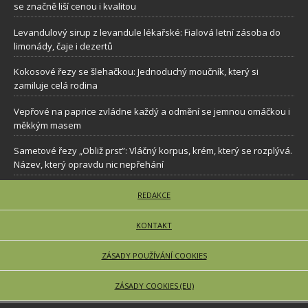
se značně liší cenou i kvalitou
Levandulový sirup z levandule lékařské: Fialová letní zásoba do
limonády, čaje i dezertů
Kokosové řezy se šlehačkou: Jednoduchý moučník, který si
zamiluje celá rodina
Vepřové na paprice zvládne každý a odmění se jemnou omáčkou i
měkkým masem
Sametové řezy „Obliž prst”: Vláčný korpus, krém, který se rozplývá.
Název, který opravdu nic nepřehání
REDAKCE
KONTAKT
ZÁSADY POUŽÍVÁNÍ COOKIES
ZÁSADY COOKIES (EU)