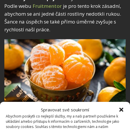
Podle webu
Fruitmentor
je pro tento krok zásadní,
abychom se ani jedné části rostliny nedotkli rukou.
Šance na úspěch se také přímo úměrné zvyšuje s
rychlostí naší práce.
Fotografie: Pexels
Spravovat své soukromí
Abychom poskytli co nejlepší služby, my a naši partneři používáme k
ukládání a/nebo přístupu k informacím o zařízeních, technologie jako
Rozmnožování orchidejí z
soubory cookies. Souhlas s těmito technologiemi nám a našim
odkvetlých stonků snadno a