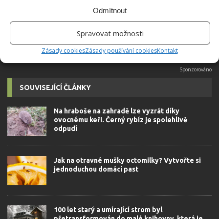
možné najít v j...
[Více o autorovi]
Odmítnout
Spravovat možnosti
Zásady cookies
Zásady používání cookies
Kontakt
SOUVISEJÍCÍ ČLÁNKY
Na hraboše na zahradě lze vyzrát díky
ovocnému keři. Černý rybíz je spolehlivě
odpudí
Jak na otravné mušky octomilky? Vytvořte si
jednoduchou domácí past
100 let starý a umírající strom byl
přetransformován do malé knihovny, která je