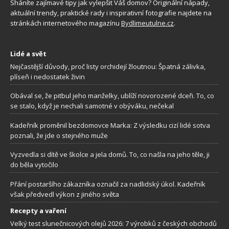
Sháníte zajímavé tipy jak vylepšit Váš domov? Originální nápady,
aktuální trendy, praktické rady i inspirativní fotografie najdete na
stránkách internetového magazínu
Bydlimeutulne.cz
.
Lidé a svět
Nejčastější důvody, proč listy orchidejí žloutnou: Špatná zálivka,
plíseň i nedostatek živin
Obával se, že pitbul jeho manželky, ublíží novorozené dceři. To, co
se stalo, když je nechali samotné v obýváku, nečekal
Kadeřník proměnil bezdomovce Marka: Z výsledku cizí lidé sotva
poznali, že jde o stejného muže
Vyzvedla si dítě ve školce a jela domů. To, co našla na jeho těle, ji
do běla vytočilo
Přání postaršího zákazníka označil za nadlidský úkol. Kadeřník
však předvedl výkon z jiného světa
Recepty a vaření
Velký test slunečnicových olejů 2026: 7 výrobků z českých obchodů