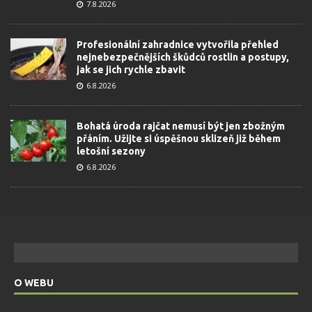
7.8.2026
Profesionální zahradnice vytvořila přehled
nejnebezpečnějších škůdců rostlin a postupy,
jak se jich rychle zbavit
6.8.2026
Bohatá úroda rajčat nemusí být jen zbožným
přáním. Užijte si úspěšnou sklizeň již během
letošní sezony
6.8.2026
O WEBU