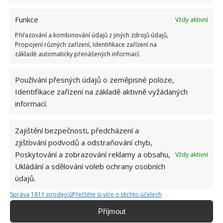
Funkce
Vždy aktivní
Přiřazování a kombinování údajů z jiných zdrojů údajů,
Propojení různých zařízení, Identifikace zařízení na
základě automaticky přenášených informací.
Používání přesných údajů o zeměpisné poloze,
Identifikace zařízení na základě aktivně vyžádaných
informací.
Zajištění bezpečnosti, předcházení a
zjišťování podvodů a odstraňování chyb,
MANDARINKY
OVOCE
STROM
Poskytování a zobrazování reklamy a obsahu,
Vždy aktivní
Ukládání a sdělování voleb ochrany osobních
údajů.
Jiří Kolář
Správa 1811 prodejců
Přečtěte si více o těchto účelech
Absolvent České zemědělské
univerzity, který je již od malička
Příjmout
velkým kutilem. V podstatě vše, co je