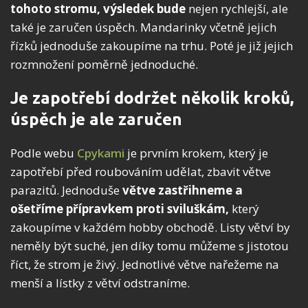
tohoto stromu, výsledek bude
nejen rychlejší, ale
také je zaručen úspěch. Mandarinky včetně jejich
řízků jednoduše zakoupíme na trhu. Poté je již jejich
rozmnožení poměrně jednoduché.
Je zapotřebí dodržet několik kroků,
úspěch je ale zaručen
Podle webu
Cpykami
je prvním krokem, který je
zapotřebí před roubováním udělat, zbavit větve
parazitů. Jednoduše
větve zastřihneme a
ošetříme přípravkem proti sviluškám,
který
zakoupíme v každém hobby obchodě. Listy větví by
neměly být suché, jen díky tomu můžeme s jistotou
říct, že strom je živý. Jednotlivé větve nařežeme na
menší a lístky z větví odstraníme.