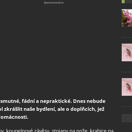
 smutné, fádní a nepraktické. Dnes nebude
 zkrášlit naše bydlení, ale o doplňcích, jež
domácnosti.
ky, koupelnové závěsy, stojany na nože, krabice na