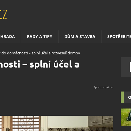
AHRADA
RADY A TIPY
DŮM A STAVBA
SPOTŘEBIT
 do domácnosti – splní účel a rozveselí domov
sti – splní účel a
O