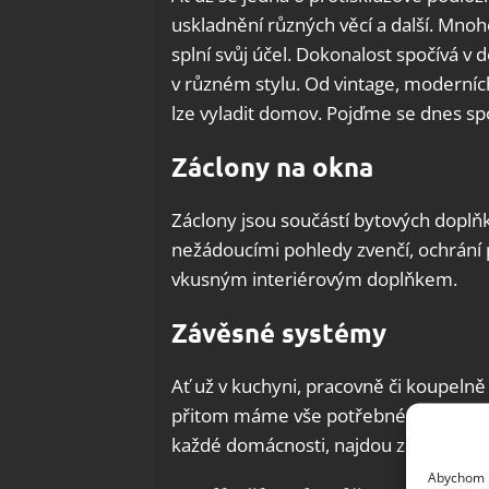
uskladnění různých věcí a další. Mno
splní svůj účel. Dokonalost spočívá v 
v různém stylu. Od vintage, moderních,
lze vyladit domov. Pojďme se dnes spo
Záclony na okna
Záclony jsou součástí bytových dopl
nežádoucími pohledy zvenčí, ochrání 
vkusným interiérovým doplňkem.
Závěsné systémy
Ať už v kuchyni, pracovně či koupel
přitom máme vše potřebné na dosah r
každé domácnosti, najdou závěsné sy
Abychom p