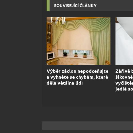
SOUVISEJÍCÍ ČLÁNKY
Výběr záclon nepodceňujte
Zářivě 
a vyhněte se chybám, které
šikovné
dělá většina lidí
vyčiště
jedlá s