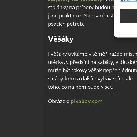
Přiřazov
stojánky na příbory budou hodit také.
Identifi
jsou praktické. Na psacím stole zase
psacích potřeb.
Použív
základ
Věšáky
Zajišt
I věšáky uvítáme v téměř každé místno
odstra
utěrky, v předsíni na kabáty, v dětské
Ukládá
může být takový věšák nepřehlédnute
s nábytkem a dalším vybavením, ale i
toho, co na něm bude viset.
Obrázek:
pixabay.com