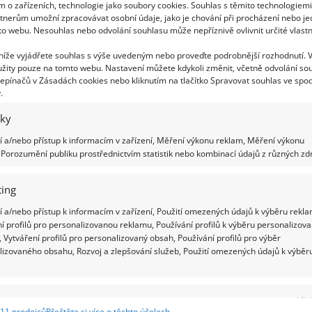
m o zařízeních, technologie jako soubory cookies. Souhlas s těmito technologiem
tnerům umožní zpracovávat osobní údaje, jako je chování při procházení nebo j
to webu. Nesouhlas nebo odvolání souhlasu může nepříznivě ovlivnit určité vlastn
 kuchyňský dřez. I když to je samozřejmě díky
 níže vyjádřete souhlas s výše uvedeným nebo proveďte podrobnější rozhodnutí. 
ožka především ochrání dřez i kuchyňské náčiní
žity pouze na tomto webu. Nastavení můžete kdykoli změnit, včetně odvolání so
.
epínačů v Zásadách cookies nebo kliknutím na tlačítko Spravovat souhlas ve spod
.
iky
 a/nebo přístup k informacím v zařízení, Měření výkonu reklam, Měření výkonu
i. V koupelně upotřebíme držáky na mýdlo,
Porozumění publiku prostřednictvím statistik nebo kombinací údajů z různých zdr
ing
 a/nebo přístup k informacím v zařízení, Použití omezených údajů k výběru rekla
í profilů pro personalizovanou reklamu, Používání profilů k výběru personalizov
 Vytváření profilů pro personalizovaný obsah, Používání profilů pro výběr
lizovaného obsahu, Rozvoj a zlepšování služeb, Použití omezených údajů k výběr
e
Vžd
se nám
11 prodejců
Přečtěte si více o těchto účelech