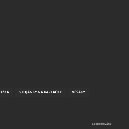
OŽKA
STOJÁNKY NA KARTÁČKY
VĚŠÁKY