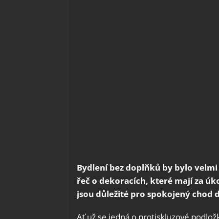
Bydlení bez doplňků by bylo velmi
řeč o dekoracích, které mají za úkol
jsou důležité pro spokojený chod 
Ať už se jedná o protiskluzové podlož