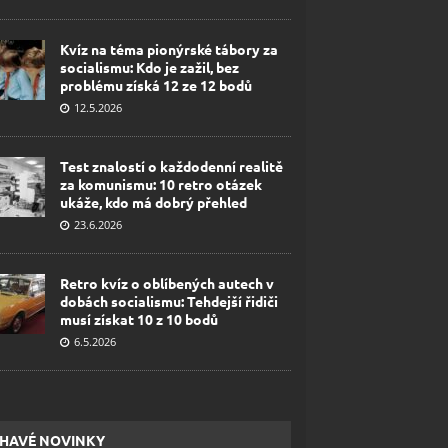
Kvíz na téma pionýrské tábory za
socialismu: Kdo je zažil, bez
problému získá 12 ze 12 bodů
12.5.2026
Test znalostí o každodenní realitě
za komunismu: 10 retro otázek
ukáže, kdo má dobrý přehled
23.6.2026
Retro kvíz o oblíbených autech v
dobách socialismu: Tehdejší řidiči
musí získat 10 z 10 bodů
6.5.2026
HAVÉ NOVINKY