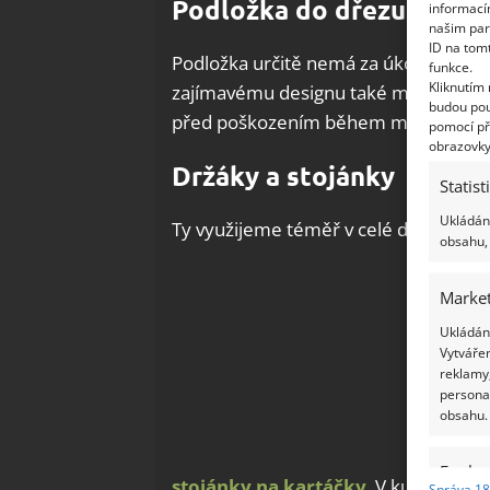
Podložka do dřezu
informací
našim par
ID na tom
Podložka určitě nemá za úkol ozdobit
funkce.
Kliknutím
zajímavému designu také možné. Podl
budou pou
před poškozením během mytí nádobí
pomocí př
obrazovky
Držáky a stojánky
Statist
Ukládání
Ty využijeme téměř v celé domácnost
obsahu, 
Market
Ukládání
Vytvářen
reklamy,
persona
obsahu.
Funkc
stojánky na kartáčky
. V kuchyni
Správa 18