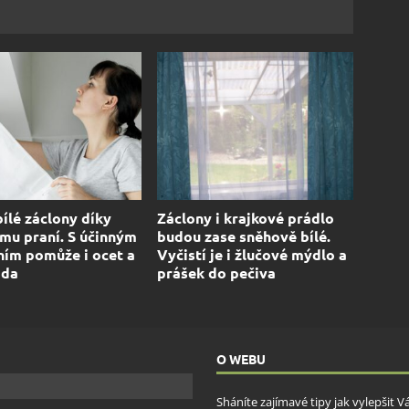
bílé záclony díky
Záclony i krajkové prádlo
mu praní. S účinným
budou zase sněhově bílé.
ním pomůže i ocet a
Vyčistí je i žlučové mýdlo a
oda
prášek do pečiva
O WEBU
Sháníte zajímavé tipy jak vylepšit 