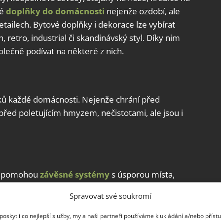
hé
doplňky do domácnosti
nejenže ozdobí, ale
detailech. Bytové doplňky i dekorace lze vybírat
 retro, industrial či skandinávský styl. Díky nim
lečně podívat na některé z nich.
ňků každé domácnosti. Nejenže chrání před
před poletujícím hmyzem, nečistotami, ale jsou i
ně pomohou
závěsné systémy
s úsporou místa,
uky. Zvlášť v kuchyni, která je středobodem
Spravovat své soukromí
stémy své uplatnění.
oskytli co nejlepší služby, my a naši partneři používáme k ukládání a/nebo příst