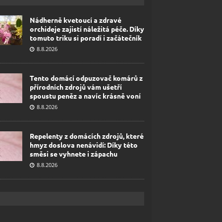
Nádherně kvetoucí a zdravé
orchideje zajistí náležitá péče. Díky
tomuto triku si poradí i začátečník
8.8.2026
Tento domácí odpuzovač komárů z
přírodních zdrojů vám ušetří
spoustu peněz a navíc krásně voní
8.8.2026
Repelenty z domácích zdrojů, které
hmyz doslova nenávidí: Díky této
směsi se vyhnete i zápachu
8.8.2026