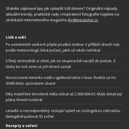
Sháníte zajímavé tipy jak vylepšit Váš domov? Originální nápady,
aktuální trendy, praktické rady i inspirativní fotografie najdete na
stránkách internetového magazínu
Bydlimeutulne.cz
.
Lidé a svět
Po extrémních vedrech přijde prudká změna: V příštích dnech nás
podle meteorologů čeká počasí, jaké už nikdo nečekal
57letý obchodník si všiml, jak se skupina lidí naváží do policie. Z
lásky ke své zemi se jich ihned zastal
Novorozené miminko našli v igelitové tašce v lese. Rodiče se ho
chtěli tímto způsobem zbavit
Díky mateřské dovolené měla získat až 2 000 000 Kč. Malý detail její
plány ihned rozebral
Letadlo si nezodpovědný cestující spletl se zoologickou zahradou.
Nelegálně pašoval 33 zvířat
Recepty a vaření