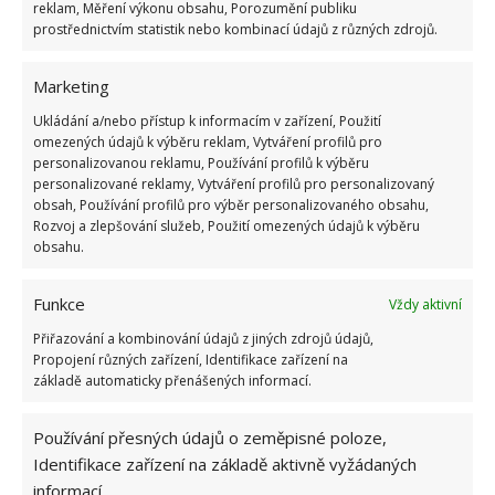
reklam, Měření výkonu obsahu, Porozumění publiku
dobře, doma nejlépe.
prostřednictvím statistik nebo kombinací údajů z různých zdrojů.
Obrázek:
pixabay.com
Marketing
Ukládání a/nebo přístup k informacím v zařízení, Použití
omezených údajů k výběru reklam, Vytváření profilů pro
personalizovanou reklamu, Používání profilů k výběru
personalizované reklamy, Vytváření profilů pro personalizovaný
obsah, Používání profilů pro výběr personalizovaného obsahu,
Rozvoj a zlepšování služeb, Použití omezených údajů k výběru
obsahu.
Funkce
Vždy aktivní
Přiřazování a kombinování údajů z jiných zdrojů údajů,
Propojení různých zařízení, Identifikace zařízení na
základě automaticky přenášených informací.
Používání přesných údajů o zeměpisné poloze,
Identifikace zařízení na základě aktivně vyžádaných
informací.