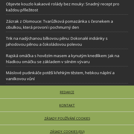
Objevte kouzlo kakaové rolády bez mouky: Snadný recept pro
každou příležitost
Zázrak z Olomouce: Tvarůžková pomazánka s česnekem a
cibulkou, která provoní i pochmurný den
Trik na nadýchanou bílkovou pěnu: Dokonalé indiánky s
jahodovou pěnou a čokoládovou polevou
Rajská omáčka s hovězím masem a kynutým knedlíkem: Jak na
hladkou omáčku se základem v silném vývaru
Máslové pudinkáče potěší křehkým těstem, hebkou náplní a
vanilkovou vůní
REDAKCE
KONTAKT
ZÁSADY POUŽÍVÁNÍ COOKIES
ZÁSADY COOKIES (EU)