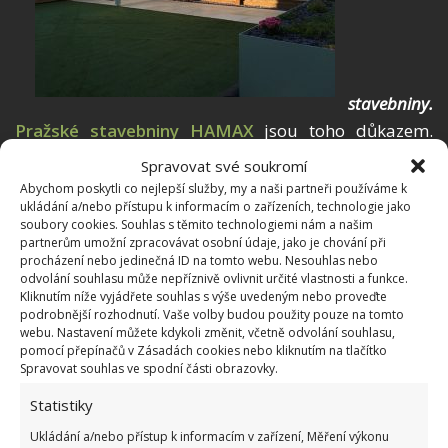
stavebniny.
Pražské stavebniny HAMAX
jsou toho důkazem.
Nabízejí prodej i dodávku stavebního materiálu pro
Spravovat své soukromí
cihlový, ytongový a sádrokartonový program. Mimo
Abychom poskytli co nejlepší služby, my a naši partneři používáme k
ukládání a/nebo přístupu k informacím o zařízeních, technologie jako
jiné mají v nabídce i
stavební dřevo
, jako jsou
soubory cookies. Souhlas s těmito technologiemi nám a našim
prkna, hranoly, desky OSB, střešní latě – vaše
partnerům umožní zpracovávat osobní údaje, jako je chování při
procházení nebo jedinečná ID na tomto webu. Nesouhlas nebo
vytoužená pergola
nemusí zůstat pouze ve vaší
odvolání souhlasu může nepříznivě ovlivnit určité vlastnosti a funkce.
hlavě.
Kliknutím níže vyjádřete souhlas s výše uvedeným nebo proveďte
podrobnější rozhodnutí. Vaše volby budou použity pouze na tomto
webu. Nastavení můžete kdykoli změnit, včetně odvolání souhlasu,
Dokonce na jednom místě sežene i
stavební nářadí
,
pomocí přepínačů v Zásadách cookies nebo kliknutím na tlačítko
bez kterého se žádný kutil neobejde. Ušetřete si tedy
Spravovat souhlas ve spodní části obrazovky.
čas i peníze a pro své
stavitelské záměry
zamiřte
Statistiky
do levných stavebnin. Odměnou vám budou večery
Ukládání a/nebo přístup k informacím v zařízení, Měření výkonu
s přáteli u
grilu
, pivečka a příjemné posezení – všude