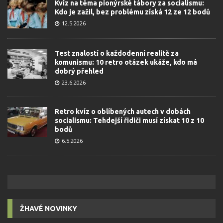
Kvíz na téma pionýrské tábory za socialismu:
Kdo je zažil, bez problému získá 12 ze 12 bodů
12.5.2026
Test znalostí o každodenní realitě za
komunismu: 10 retro otázek ukáže, kdo má
dobrý přehled
23.6.2026
Retro kvíz o oblíbených autech v dobách
socialismu: Tehdejší řidiči musí získat 10 z 10
bodů
6.5.2026
ŽHAVÉ NOVINKY