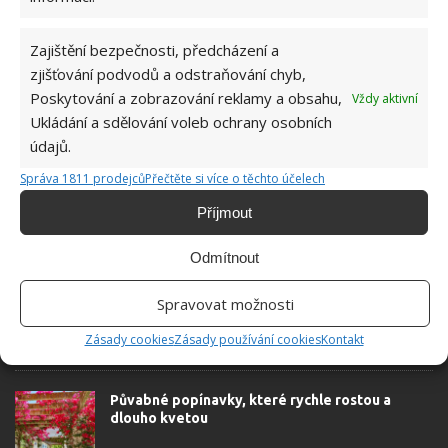
Zajištění bezpečnosti, předcházení a
zjišťování podvodů a odstraňování chyb,
Poskytování a zobrazování reklamy a obsahu,
Vždy aktivní
GARÁŽ
GRIL
HAMAX
LETNÍ STAVBY
Ukládání a sdělování voleb ochrany osobních
LEVNÉ STAVEBNINY
PERGOLA
STAVEBNÍ DŘEVO
údajů.
Správa 1811 prodejců
Přečtěte si více o těchto účelech
Příjmout
SOUVISEJÍCÍ ČLÁNKY
Odmítnout
Muž chtěl mít rodinu pohromadě. Pro tchyni
Spravovat možnosti
přestavěl starou garáž na plnohodnotný domov
Zásady cookies
Zásady používání cookies
Kontakt
Půvabné popínavky, které rychle rostou a
dlouho kvetou