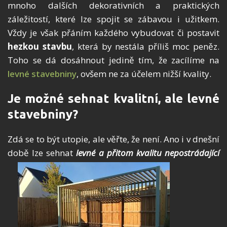
mnoho dalších dekorativních a praktických
záležitostí, které lze spojit se zábavou i užitkem.
Vždy je však přáním každého vybudovat či postavit
hezkou stavbu
, která by nestála příliš moc peněz.
Toho se dá dosáhnout jedině tím, že zacílíme na
levné stavebniny
, ovšem ne za účelem nižší kvality.
Je možné sehnat kvalitní, ale levné
stavebniny?
Zdá se to být utopie, ale věřte, že není. Ano i v dnešní
době lze sehnat
levné a přitom kvalitu nepostrádající