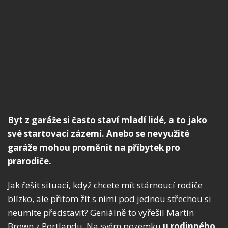
Byt z garáže si často staví mladí lidé, a to jako
své startovací zázemí. Anebo se nevyužité
garáže mohou proměnit na příbytek pro
prarodiče.
Jak řešit situaci, když chcete mít stárnoucí rodiče
blízko, ale přitom žít s nimi pod jednou střechou si
neumíte představit? Geniálně to vyřešil Martin
Brown z Portlandu. Na svém pozemku
u rodinného