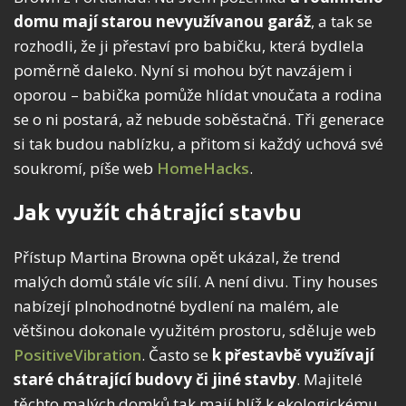
domu mají starou nevyužívanou garáž
, a tak se
rozhodli, že ji přestaví pro babičku, která bydlela
poměrně daleko. Nyní si mohou být navzájem i
oporou – babička pomůže hlídat vnoučata a rodina
se o ni postará, až nebude soběstačná. Tři generace
si tak budou nablízku, a přitom si každý uchová své
soukromí, píše web
HomeHacks
.
Jak využít chátrající stavbu
Přístup Martina Browna opět ukázal, že trend
malých domů stále víc sílí. A není divu. Tiny houses
nabízejí plnohodnotné bydlení na malém, ale
většinou dokonale využitém prostoru, sděluje web
PositiveVibration
. Často se
k přestavbě využívají
staré chátrající budovy či jiné stavby
. Majitelé
těchto malých domků tak mají blíž k ekologickému