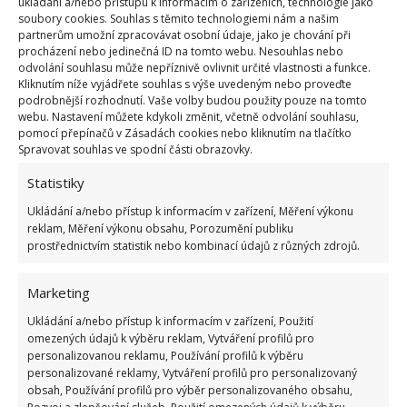
ukládání a/nebo přístupu k informacím o zařízeních, technologie jako
bydlet blízko rodiny; je také inspirativním příkladem
soubory cookies. Souhlas s těmito technologiemi nám a našim
partnerům umožní zpracovávat osobní údaje, jako je chování při
toho, jak lze s malým rozpočtem a
kreativním
procházení nebo jedinečná ID na tomto webu. Nesouhlas nebo
přístupem vytvořit kvalitní bydlení
, jež může
odvolání souhlasu může nepříznivě ovlivnit určité vlastnosti a funkce.
Kliknutím níže vyjádřete souhlas s výše uvedeným nebo proveďte
zajišťovat všechny potřeby současného života. A
podrobnější rozhodnutí. Vaše volby budou použity pouze na tomto
přitom je podpořena blízkost a soudržnost rodiny.
webu. Nastavení můžete kdykoli změnit, včetně odvolání souhlasu,
pomocí přepínačů v Zásadách cookies nebo kliknutím na tlačítko
Na webu BydlímeÚtulně jsme nedávno psali i o
Spravovat souhlas ve spodní části obrazovky.
babičce, jejíž nový domov je v
domečku na
Statistiky
kolečkách
.
Ukládání a/nebo přístup k informacím v zařízení, Měření výkonu
reklam, Měření výkonu obsahu, Porozumění publiku
prostřednictvím statistik nebo kombinací údajů z různých zdrojů.
Marketing
Ukládání a/nebo přístup k informacím v zařízení, Použití
omezených údajů k výběru reklam, Vytváření profilů pro
personalizovanou reklamu, Používání profilů k výběru
personalizované reklamy, Vytváření profilů pro personalizovaný
obsah, Používání profilů pro výběr personalizovaného obsahu,