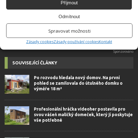
Příjmout
redaktorky ji tak nadchla, že se
rozhodla zůstat. Její v...
[Více o
Odmítnout
autorovi]
Spravovat možnosti
Zásady cookies
Zásady používání cookies
Kontakt
SOUVISEJÍCÍ ČLÁNKY
Po rozvodu hledala nový domov. Na první
pohled se zamilovala do útulného domku o
výměře 18 m²
Profesionální hráčka videoher postavila pro
svou vášeň maličký domeček, který jí poskytuje
vše potřebné