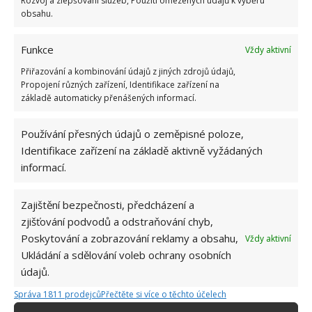
Rozvoj a zlepšování služeb, Použití omezených údajů k výběru
obsahu.
Funkce
Vždy aktivní
Přiřazování a kombinování údajů z jiných zdrojů údajů,
Propojení různých zařízení, Identifikace zařízení na
základě automaticky přenášených informací.
Používání přesných údajů o zeměpisné poloze,
BABIČKA
BYDLENÍ
DŮCHODKYNĚ
GARÁŽ
Identifikace zařízení na základě aktivně vyžádaných
PŘESTAVBA
informací.
Přidejte svůj názor
Zajištění bezpečnosti, předcházení a
zjišťování podvodů a odstraňování chyb,
KOMENTOVAT
Poskytování a zobrazování reklamy a obsahu,
Vždy aktivní
Ukládání a sdělování voleb ochrany osobních
údajů.
Hana Musilová
Správa 1811 prodejců
Přečtěte si více o těchto účelech
Do redakce Bydlimeutulne.cz se
přidala během svých studií a práce