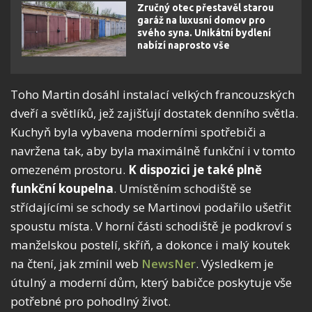
Zručný otec přestavěl starou
garáž na luxusní domov pro
svého syna. Unikátní bydlení
nabízí naprosto vše
Toho Martin dosáhl instalací velkých francouzských
dveří a světlíků, jež zajišťují dostatek denního světla.
Kuchyň byla vybavena moderními spotřebiči a
navržena tak, aby byla maximálně funkční i v tomto
omezeném prostoru.
K dispozici je také plně
funkční koupelna
. Umístěním schodiště se
střídajícími se schody se Martinovi podařilo ušetřit
spoustu místa. V horní části schodiště je podkroví s
manželskou postelí, skříň, a dokonce i malý koutek
na čtení, jak zmínil web
NewsNer
. Výsledkem je
útulný a moderní dům, který babičce poskytuje vše
potřebné pro pohodlný život.