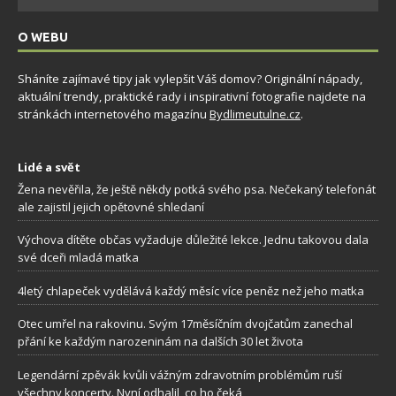
O WEBU
Sháníte zajímavé tipy jak vylepšit Váš domov? Originální nápady,
aktuální trendy, praktické rady i inspirativní fotografie najdete na
stránkách internetového magazínu
Bydlimeutulne.cz
.
Lidé a svět
Žena nevěřila, že ještě někdy potká svého psa. Nečekaný telefonát
ale zajistil jejich opětovné shledaní
Výchova dítěte občas vyžaduje důležité lekce. Jednu takovou dala
své dceři mladá matka
4letý chlapeček vydělává každý měsíc více peněz než jeho matka
Otec umřel na rakovinu. Svým 17měsíčním dvojčatům zanechal
přání ke každým narozeninám na dalších 30 let života
Legendární zpěvák kvůli vážným zdravotním problémům ruší
všechny koncerty. Nyní odhalil, co ho čeká