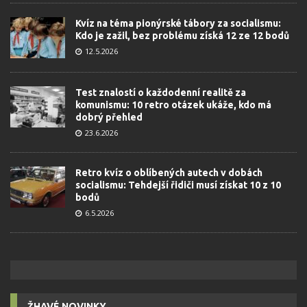
Kvíz na téma pionýrské tábory za socialismu:
Kdo je zažil, bez problému získá 12 ze 12 bodů
12.5.2026
Test znalostí o každodenní realitě za
komunismu: 10 retro otázek ukáže, kdo má
dobrý přehled
23.6.2026
Retro kvíz o oblíbených autech v dobách
socialismu: Tehdejší řidiči musí získat 10 z 10
bodů
6.5.2026
ŽHAVÉ NOVINKY