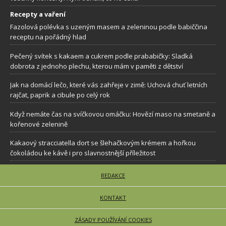
Recepty a vaření
Fazolová polévka s uzeným masem a zeleninou podle babiččina
receptu na pořádný hlad
Pečený svítek s kakaem a cukrem podle prababičky: Sladká
dobrota z jednoho plechu, kterou mám v paměti z dětství
Jak na domácí lečo, které vás zahřeje v zimě: Uchová chuť letních
rajčat, paprik a cibule po celý rok
Když nemáte čas na svíčkovou omáčku: Hovězí maso na smetaně a
kořenové zelenině
Kakaový stracciatella dort se šlehačkovým krémem a hořkou
čokoládou ke kávě i pro slavnostnější příležitost
REDAKCE
KONTAKT
ZÁSADY POUŽÍVÁNÍ COOKIES