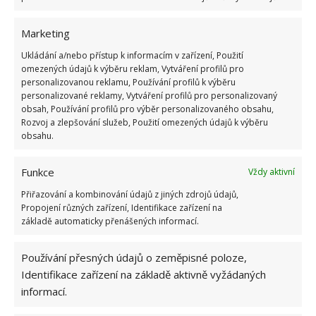
ložnice, kde samozřejmě najdete i klasický sporák
nebo pračku se sušickou. Nemusíte se tedy bát, že
Marketing
byste museli prádlo máchat v neckách. Přesto ve vás
Ukládání a/nebo přístup k informacím v zařízení, Použití
dům zanechá dojem harmonie a klidu, který na
omezených údajů k výběru reklam, Vytváření profilů pro
dovolené tolik potřebujete.
personalizovanou reklamu, Používání profilů k výběru
personalizované reklamy, Vytváření profilů pro personalizovaný
obsah, Používání profilů pro výběr personalizovaného obsahu,
Rozvoj a zlepšování služeb, Použití omezených údajů k výběru
obsahu.
Funkce
Vždy aktivní
Přiřazování a kombinování údajů z jiných zdrojů údajů,
Propojení různých zařízení, Identifikace zařízení na
základě automaticky přenášených informací.
Používání přesných údajů o zeměpisné poloze,
Identifikace zařízení na základě aktivně vyžádaných
informací.