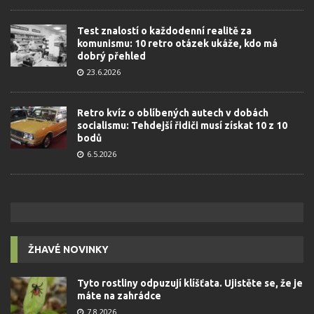
Test znalostí o každodenní realitě za
komunismu: 10 retro otázek ukáže, kdo má
dobrý přehled
23.6.2026
Retro kvíz o oblíbených autech v dobách
socialismu: Tehdejší řidiči musí získat 10 z 10
bodů
6.5.2026
ŽHAVÉ NOVINKY
Tyto rostliny odpuzují klíšťata. Ujistěte se, že je
máte na zahrádce
7.8.2026