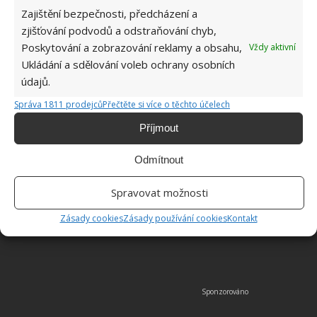
Zajištění bezpečnosti, předcházení a
zjišťování podvodů a odstraňování chyb,
Poskytování a zobrazování reklamy a obsahu,
Vždy aktivní
Ukládání a sdělování voleb ochrany osobních
údajů.
Správa 1811 prodejců
Přečtěte si více o těchto účelech
Příjmout
Odmítnout
Spravovat možnosti
Zásady cookies
Zásady používání cookies
Kontakt
Fotografie: Chantal Fleurant