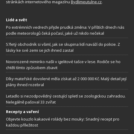
stránkách internetového magazínu
Bydlimeutulne.cz
.
Lidé a svět
Po extrémních vedrech přijde prudká změna: V příštích dnech nás
podle meteorologů čeká počasí, jaké už nikdo nečekal
57letý obchodník si všiml, jak se skupina lidí naváží do policie. Z
lásky ke své zemi se jich ihned zastal
Novorozené miminko našli v igelitové tašce v lese. Rodiče se ho
chtěli tímto způsobem zbavit
Díky mateřské dovolené měla získat až 2 000 000 Kč. Malý detail její
plány ihned rozebral
Letadlo si nezodpovědný cestující spletl se zoologickou zahradou.
Nelegálně pašoval 33 zvířat
Recepty a vaření
Objevte kouzlo kakaové rolády bez mouky: Snadný recept pro
každou příležitost