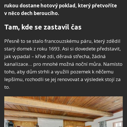
rukou dostane hotový poklad, který přetvoříte
v něco dech beroucího.
Tam, kde se zastavil čas
Přesně to se stalo francouzskému páru, který zdědil
starý domek z roku 1693. Asi si dovedete představit,
jak vypadal – křivé zdi, děravá střecha, žádná
kanalizace… pro mnohé možná noční můra. Namísto
toho, aby dům strhli a využili pozemek k něčemu
lepšímu, rozhodli se jej renovovat a výsledek stojí za
to.