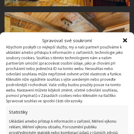
Spravovat své soukromí
Abychom poskytli co nejlepší služby, my a naši partneři používáme k
ukládání a/nebo přístupu k informacím o zařízeních, technologie jako
soubory cookies. Souhlas s těmito technologiemi nám a našim
partnerům umožní zpracovávat osobní údaje, jako je chování při
procházení nebo jedinečná ID na tomto webu. Nesouhlas nebo
odvolání souhlasu může nepříznivě ovlivnit určité vlastnosti a funkce.
Kliknutím níže vyjádřete souhlas s výše uvedeným nebo proveďte
podrobnější rozhodnutí. Vaše volby budou použity pouze na tomto
webu. Nastavení můžete kdykoli změnit, včetně odvolání souhlasu,
pomocí přepínačů v Zásadách cookies nebo kliknutím na tlačítko
Spravovat souhlas ve spodní části obrazovky.
Dokonalé místo pro odpočinek
Statistiky
Pokoje jsou světlé a vzdušné a nabízí dokonalé
Ukládání a/nebo přístup k informacím v zařízení, Měření výkonu
reklam, Měření výkonu obsahu, Porozumění publiku
pohodlí. Mezi nejmodernější části patří kuchyň a
prostřednictvím statistik nebo kombinací údajů z různých zdrojů.