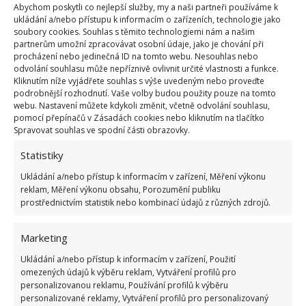
Abychom poskytli co nejlepší služby, my a naši partneři používáme k
ukládání a/nebo přístupu k informacím o zařízeních, technologie jako
soubory cookies. Souhlas s těmito technologiemi nám a našim
partnerům umožní zpracovávat osobní údaje, jako je chování při
Moderní bydlení: Luxusní dům uprostřed
procházení nebo jedinečná ID na tomto webu. Nesouhlas nebo
panenské přírody si každý zamiluje
odvolání souhlasu může nepříznivě ovlivnit určité vlastnosti a funkce.
11.9.2020
Rady a tipy
Kliknutím níže vyjádřete souhlas s výše uvedeným nebo proveďte
podrobnější rozhodnutí. Vaše volby budou použity pouze na tomto
webu. Nastavení můžete kdykoli změnit, včetně odvolání souhlasu,
pomocí přepínačů v Zásadách cookies nebo kliknutím na tlačítko
1
2
…
8
»
Spravovat souhlas ve spodní části obrazovky.
Statistiky
Ukládání a/nebo přístup k informacím v zařízení, Měření výkonu
reklam, Měření výkonu obsahu, Porozumění publiku
prostřednictvím statistik nebo kombinací údajů z různých zdrojů.
Marketing
Ukládání a/nebo přístup k informacím v zařízení, Použití
OBLÍBENÉ ČLÁNKY
omezených údajů k výběru reklam, Vytváření profilů pro
personalizovanou reklamu, Používání profilů k výběru
Pokuta až 10 000 Kč hrozí za nesprávné sekání i
personalizované reklamy, Vytváření profilů pro personalizovaný
nesekání trávy. Záleží i na prostředku a lokaci