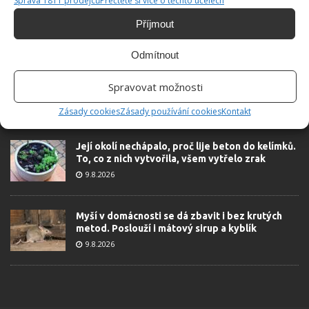
Správa 1811 prodejců
Přečtěte si více o těchto účelech
Příjmout
ŽHAVÉ NOVINKY
Odmítnout
Zápalkové hnojivo na rostliny působí jako živá
voda. Dodá jim látky, které nenajdete ani v
Spravovat možnosti
obchodě
9.8.2026
Zásady cookies
Zásady používání cookies
Kontakt
Její okolí nechápalo, proč lije beton do kelímků.
To, co z nich vytvořila, všem vytřelo zrak
9.8.2026
Myší v domácnosti se dá zbavit i bez krutých
metod. Poslouží i mátový sirup a kyblík
9.8.2026