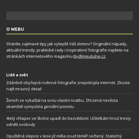
O WEBU
Sháníte zajímavé tipy jak vylepšit Váš domov? Originální nápady,
aktuální trendy, praktické rady i inspirativní fotografie najdete na
stránkách internetového magazínu
Bydlimeutulne.cz
.
Lidé a svět
Zdánlivě obyčejná rodinná fotografie znepokojila internet. Zkuste
najít mrazivý detail
Ženich se vykašlal na svou vlastní svatbu. Zhrzená nevěsta
okamžitě vymyslela geniální pomstu
4letý chlapec ve školce upadl do bezvědomí. Učitelkám hrozí tresty
odnětí svobody
Opuštěná slepice v lese již měla osud téměř sečtený. Statečný