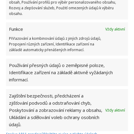
obsah, Používání profilů pro výběr personalizovaného obsahu,
1.6.2026
Rozvoj a zlepšování služeb, Použití omezených údajů k výběru
obsahu.
Kvíz na téma pionýrské tábory za socialismu:
Funkce
Vždy aktivní
Kdo je zažil, bez problému získá 12 ze 12 bodů
12.5.2026
Přiřazování a kombinování údajů z jiných zdrojů údajů,
Propojení různých zařízení, Identifikace zařízení na
základě automaticky přenášených informací.
Test znalostí o každodenní realitě za
komunismu: 10 retro otázek ukáže, kdo má
Používání přesných údajů o zeměpisné poloze,
dobrý přehled
Identifikace zařízení na základě aktivně vyžádaných
23.6.2026
informací.
Retro kvíz o oblíbených autech v dobách
socialismu: Tehdejší řidiči musí získat 10 z 10
Zajištění bezpečnosti, předcházení a
bodů
zjišťování podvodů a odstraňování chyb,
6.5.2026
Poskytování a zobrazování reklamy a obsahu,
Vždy aktivní
Ukládání a sdělování voleb ochrany osobních
údajů.