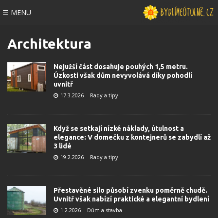
☰ MENU
Architektura
Nejužší část dosahuje pouhých 1,5 metru.
Úzkosti však dům nevyvolává díky pohodlí
uvnitř
17.3.2026
Rady a tipy
Když se setkají nízké náklady, útulnost a
elegance: V domečku z kontejnerů se zabydlí až
3 lidé
19.2.2026
Rady a tipy
Přestavěné silo působí zvenku poměrně chudě.
Uvnitř však nabízí praktické a elegantní bydlení
1.2.2026
Dům a stavba