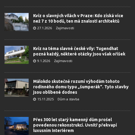
Kvíz o slavných vilách v Praze: Kdo získá více
než 7 z 10 bodů, ten má znalosti architektů
27.1.2026
Zajímavosti
Kvíz na téma slavné české vily: Tugendhat
pozná každý, některé otázky jsou však oříšek
9.1.2026
Zajímavosti
Málokdo skutečně rozumí výhodám tohoto
rodinného domu typu „šumperák“. Tyto stavby
jsou oblíbené dodnes
15.11.2025
Dům a stavba
Přes 300 let starý kamenný dům prošel
povedenou rekonstrukcí. Uvnitř překvapí
luxusním interiérem