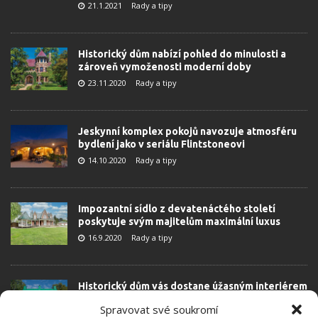
21.1.2021
Rady a tipy
Historický dům nabízí pohled do minulosti a
zároveň vymoženosti moderní doby
23.11.2020
Rady a tipy
Jeskynní komplex pokojů navozuje atmosféru
bydlení jako v seriálu Flintstoneovi
14.10.2020
Rady a tipy
Impozantní sídlo z devatenáctého století
poskytuje svým majitelům maximální luxus
16.9.2020
Rady a tipy
Historický dům vás dostane úžasným interiérem
a krásným výhledem na řeku
Spravovat své soukromí
15.9.2020
Rady a tipy