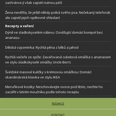
zachránce jí však zajistil nutnou péči
Žena nevěřila, že ještě někdy potká svého psa. Nečekaný telefonát
ale zajistil jejich opětovné shledaní
Recepty a vaření
Dýně ve sladkokyselém nálevu: Osvěžující domácí kompot bez
ananasu
Dětská vzpomínka: Rychlá pěna z bílků a jahod
Rychlá večeře ze spíže: Zavařovaná cuketová omáčka s ananasem
ve stylu sladkokyselé omáčky Uncle Ben’s
Švédské masové kuličky s krémovou omáčkou: Domácí
skandinávská klasika ve stylu IKEA
Meruňkové kostky: Neschovávejte ovoce pod těsto, nechte ho
zazářit v letním moučníku podle tohoto receptu
REDAKCE
KONTAKT