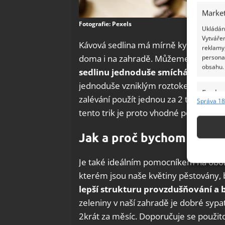
Market
Fotografie: Pexels
Ukládání
Vytvářen
Kávová sedlina má mírně kyselé pH, c
reklamy,
doma i na zahradě. Můžeme ji jednodu
persona
obsahu.
sedlinu
jednoduše smícháme s 10 l
jednoduše vzniklým roztokem zaléváme
Funkc
zalévání použít jednou za 2 týdny. Dí
Správa 18
Přiřazov
tento trik je proto vhodné použít bě
Identifi
Jak a proč bychom ji měli
Použív
základ
Je také ideálním pomocníkem na oboha
kterém jsou naše květiny pěstovány, 
Zajišt
lepší strukturu provzdušňování a 
odstra
zeleniny v naší zahradě je dobré syp
Ukládá
2krát za měsíc. Doporučuje se použit