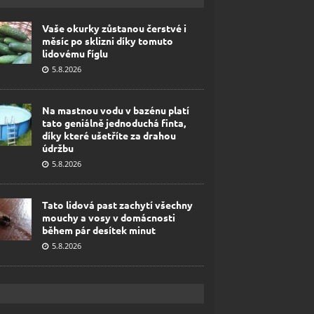
Vaše okurky zůstanou čerstvé i
měsíc po sklizni díky tomuto
lidovému fíglu
5.8.2026
Na mastnou vodu v bazénu platí
tato geniálně jednoduchá finta,
díky které ušetříte za drahou
údržbu
5.8.2026
Tato lidová past zachytí všechny
mouchy a vosy v domácnosti
během pár desítek minut
5.8.2026