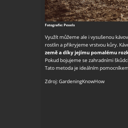
Fotografie: Pexels
Využít můžeme ale i vysušenou kávov
rostlin a přikryjeme vrstvou kůry. Ká
země a díky jejímu pomalému roz
Pokud bojujeme se zahradními škůdci
Tato metoda je ideálním pomocníkem v 
Zdroj: GardeningKnowHow