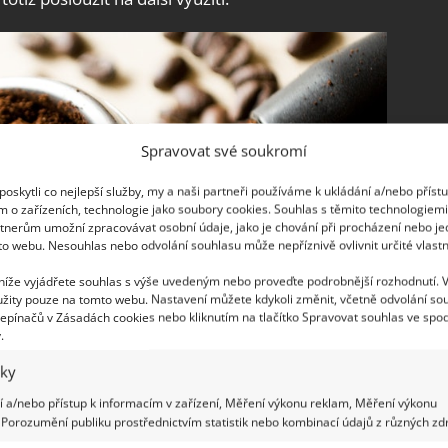
Spravovat své soukromí
oskytli co nejlepší služby, my a naši partneři používáme k ukládání a/nebo příst
m o zařízeních, technologie jako soubory cookies. Souhlas s těmito technologiem
tnerům umožní zpracovávat osobní údaje, jako je chování při procházení nebo j
to webu. Nesouhlas nebo odvolání souhlasu může nepříznivě ovlivnit určité vlastn
 níže vyjádřete souhlas s výše uvedeným nebo proveďte podrobnější rozhodnutí. 
žity pouze na tomto webu. Nastavení můžete kdykoli změnit, včetně odvolání so
epínačů v Zásadách cookies nebo kliknutím na tlačítko Spravovat souhlas ve spod
.
iky
 a/nebo přístup k informacím v zařízení, Měření výkonu reklam, Měření výkonu
Porozumění publiku prostřednictvím statistik nebo kombinací údajů z různých zdr