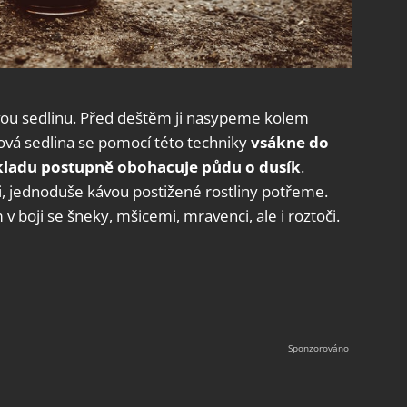
ou sedlinu. Před deštěm ji nasypeme kolem
vová sedlina se pomocí této techniky
vsákne do
kladu postupně obohacuje půdu o dusík
.
, jednoduše kávou postižené rostliny potřeme.
boji se šneky, mšicemi, mravenci, ale i roztoči.