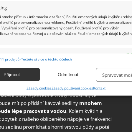
ing
 a/nebo přístup k informacím v zařízení, Použití omezených údajů k výběru rekla
í profilů pro personalizovanou reklamu, Používání profilů k výběru personalizov
ož je prospěšné pro rostliny, které pěstujeme
 Vytváření profilů pro personalizovaný obsah, Používání profilů pro výběr
še použít na zalévání našich květin.
Kávovou
lizovaného obsahu, Rozvoj a zlepšování služeb, Použití omezených údajů k výběr
itry vody
, chvíli počkáme, než směs nabobtná, a
 naše rostliny. Ideální je tento roztok na
e
Vžd
ky kávové sedlině bude vysoušení rostlin pomalejší,
11 prodejců
Přečtěte si více o těchto účelech
ání a kombinování údajů z jiných zdrojů údajů, Propojení různých zařízení,
hem horkých letních dnů.
kace zařízení na základě automaticky přenášených informací.
Příjmout
Odmítnout
Spravovat mož
 používat na hnojení
ání přesných údajů o zeměpisné poloze, Identifikace zařízení na
Zásady cookies
Zásady používání cookies
Kontakt
ě aktivně vyžádaných informací.
cení půdy o potřebné živiny. Substrát, ve
bude mít po přidání kávové sedliny
mnohem
ění bezpečnosti, předcházení a zjišťování podvodů a
bude lépe pracovat s vodou
.
Kolem květin a
ňování chyb, Poskytování a zobrazování reklamy a obsahu,
Vžd
at zbytek z našeho oblíbeného nápoje ve frekvenci
ní a sdělování voleb ochrany osobních údajů.
ou sedlinu promíchat s horní vrstvou půdy a poté