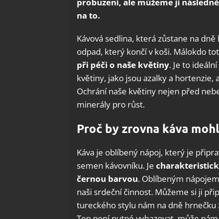
probuzení, ale můžeme ji následně
na to.
Kávová sedlina, která zůstane na dně h
odpad, který končí v koši. Málokdo tot
při péči o naše
květiny
.
Je to ideáln
květiny, jako jsou azalky a hortenzie,
Ochrání naše květiny nejen před neb
minerály pro růst.
Proč by zrovna káva moh
Káva je oblíbený nápoj, který je při
semen kávovníku. Je
charakteristick
černou barvou
. Oblíbeným nápojem 
naši srdeční činnost. Můžeme si ji př
tureckého stylu nám na dně hrnečku zů
Ten není nutné vyhazovat, může nám tot