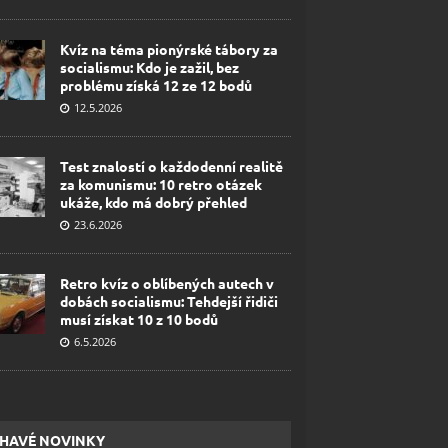
Kvíz na téma pionýrské tábory za
socialismu: Kdo je zažil, bez
problému získá 12 ze 12 bodů
12.5.2026
Test znalostí o každodenní realitě
za komunismu: 10 retro otázek
ukáže, kdo má dobrý přehled
23.6.2026
Retro kvíz o oblíbených autech v
dobách socialismu: Tehdejší řidiči
musí získat 10 z 10 bodů
6.5.2026
HAVÉ NOVINKY