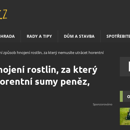
AHRADA
RADY A TIPY
DŮM A STAVBA
SPOTŘEBIT
ní způsob hnojení rostlin, za který nemusíte utrácet horentní
ojení rostlin, za který
horentní sumy peněz,
O