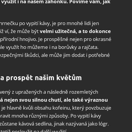
 využít i na našem záhonku. Povíme vám, jak
rnečku po vypití kávy, je pro mnohé lidi jen
iž ví, že může být
velmi užitečná, a
to dokonce
í přírodní hnojivo. Je prospěšné nejen pro okrasné
 ale využít ho můžeme i na borůvky a rajčata.
ezpečnými škůdci, ale může jim dodat i potřebné
la prospět našim květům
pravený z upražených a následně rozemletých
á nejen svou silnou chutí,
ale také výraznou
je hlavně kvůli obsahu kofeinu, který povzbuzuje
ipravit mnoha různými způsoby. Po vypití kávy
stane kávová sedlina, jinak nazývaná jako lógr.
iž posloužit na další využití.