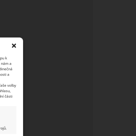
upu k
i nám a
edinečná
osti a
Vaše volby
uhlasu,
ní části
ojů.