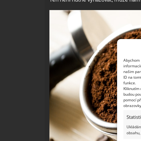
Abychom p
informací
našim par
ID na tom
funkce.
Kliknutím
budou pou
pomocí př
obrazovky
Statist
Ukládání
obsahu, 