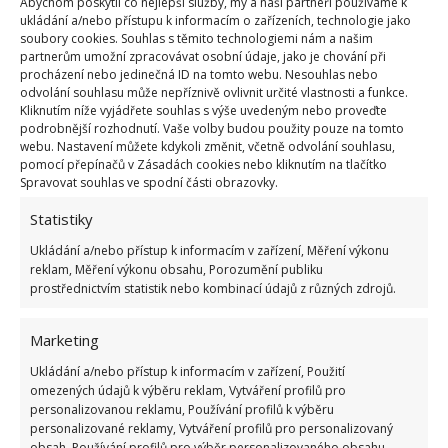
Abychom poskytli co nejlepší služby, my a naši partneři používáme k
ukládání a/nebo přístupu k informacím o zařízeních, technologie jako
směs odstavit a nechat působit přes noc
. Druhý
soubory cookies. Souhlas s těmito technologiemi nám a našim
den směs zřeďte 5 litry vody. Tento vzniklý postřik na
partnerům umožní zpracovávat osobní údaje, jako je chování při
procházení nebo jedinečná ID na tomto webu. Nesouhlas nebo
mšice vám stačí odlít do rozprašovače a použít
odvolání souhlasu může nepříznivě ovlivnit určité vlastnosti a funkce.
tekutinu na všechna místa, kde se mšice nachází.
Kliknutím níže vyjádřete souhlas s výše uvedeným nebo proveďte
podrobnější rozhodnutí. Vaše volby budou použity pouze na tomto
webu. Nastavení můžete kdykoli změnit, včetně odvolání souhlasu,
Postřik z česneku na mšice
pomocí přepínačů v Zásadách cookies nebo kliknutím na tlačítko
Spravovat souhlas ve spodní části obrazovky.
Někteří lidé neradi používají chemické postřiky na
Statistiky
zahradě a pokud patříte mezi tyto lidi, můžete
Ukládání a/nebo přístup k informacím v zařízení, Měření výkonu
používat čistě přírodní prostředky.
Připravte si 2
reklam, Měření výkonu obsahu, Porozumění publiku
stroužky česneku, které je potřeba rozmáčknout
prostřednictvím statistik nebo kombinací údajů z různých zdrojů.
a poté je dát do sklenice vody. Nakonec nechte
česnek ve vodě odstát přes noc. Druhý den můžete
Marketing
tekutinu použít na stonky rostlin a mšice budou
Ukládání a/nebo přístup k informacím v zařízení, Použití
omezených údajů k výběru reklam, Vytváření profilů pro
rázem pryč.
personalizovanou reklamu, Používání profilů k výběru
personalizované reklamy, Vytváření profilů pro personalizovaný
Zdroj:
Cpykami
obsah, Používání profilů pro výběr personalizovaného obsahu,