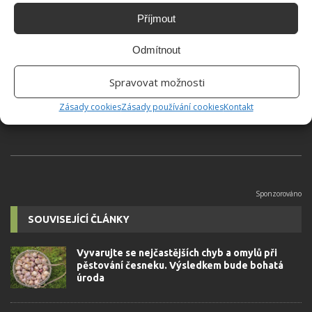
Příjmout
Jiří Kolář
Odmítnout
Absolvent České zemědělské
univerzity, který je již od malička
Spravovat možnosti
velkým kutilem. V podstatě vše, co je
možné najít v j...
[Více o autorovi]
Zásady cookies
Zásady používání cookies
Kontakt
SOUVISEJÍCÍ ČLÁNKY
Vyvarujte se nejčastějších chyb a omylů při
pěstování česneku. Výsledkem bude bohatá
úroda