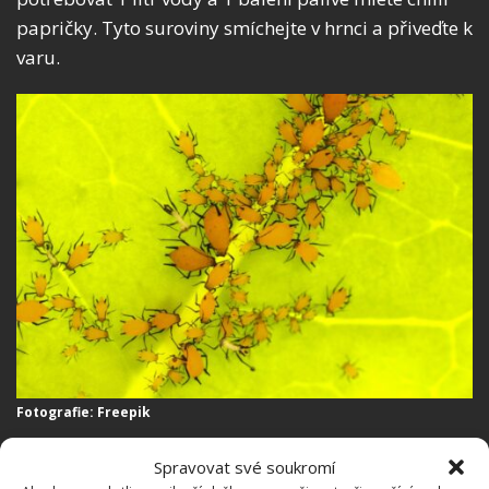
papričky. Tyto suroviny smíchejte v hrnci a přiveďte k
varu.
Fotografie: Freepik
Následně teplotu vaření snižte na minimum a vařte
Spravovat své soukromí
dalších 20 minut. Jakmile uběhne tato doba, můžete