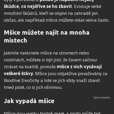
škůdce, co nejdříve se ho zbavit
. Existuje velké
množství škůdců, kteří se objeví na zahradě jen
občas, ale například mšice můžete vídat velice často.
Mšice můžete najít na mnoha
místech
Jakmile naleznete mšice na stromech nebo
rostlinách, můžete si být jistí, že časem začnou
ztrácet na kvalitě, protože
mšice z nich vysávají
veškeré šťávy
. Mšice jsou odjakživa považovány za
škodlivé živočichy a lidé se jich vždy snaží zbavit
hned poté, co si jich všimnou.
Jak vypadá mšice
Mšice jsou vcelku hodně malé, a proto může být