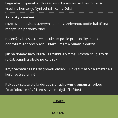
Legendární zpěvák kvůli vážným zdravotním problémům ruší
všechny koncerty. Nyní odhalil, co ho čeká
Recepty a vaření
Fazolová polévka s uzeným masem a zeleninou podle babiččina
receptu na pořádný hlad
Pečený svítek s kakaem a cukrem podle prababičky: Sladká
dobrota z jednoho plechu, kterou mám v paměti z dětství
Jak na domácí lečo, které vás zahřeje v zimě: Uchová chuť letních
rajčat, paprik a cibule po celý rok
Když nemáte čas na svíčkovou omáčku: Hovězí maso na smetaně a
kořenové zelenině
Kakaový stracciatella dort se šlehačkovým krémem a hořkou
čokoládou ke kávě i pro slavnostnější příležitost
REDAKCE
KONTAKT