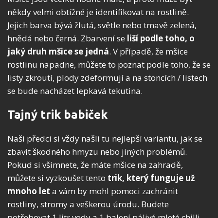
někdy velmi obtížné je identifikovat na rostlině.
Jejich barva bývá žlutá, světle nebo tmavě zelená,
hnědá nebo černá. Zbarvení se
liší podle toho, o
jaký druh mšice se jedná
. V případě, že mšice
rostlinu napadne, můžete to poznat podle toho, že se
listy zkroutí, plody zdeformují a na stoncích / listech
se bude nacházet lepkavá tekutina.
Tajný trik babiček
Naši předci si vždy našli tu nejlepší variantu, jak se
zbavit škodného hmyzu nebo jiných problémů.
Pokud si všimnete, že máte mšice na zahradě,
můžete si vyzkoušet tento
trik, který funguje už
mnoho let
a vám by mohl pomoci zachránit
rostliny, stromy a veškerou úrodu. Budete
potřebovat 1 litr vody a 1 balení pálivé mleté chilli