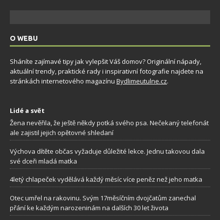
O WEBU
Sháníte zajímavé tipy jak vylepšit Váš domov? Originální nápady,
aktuální trendy, praktické rady i inspirativní fotografie najdete na
stránkách internetového magazínu
Bydlimeutulne.cz
.
Lidé a svět
Žena nevěřila, že ještě někdy potká svého psa. Nečekaný telefonát
ale zajistil jejich opětovné shledaní
Výchova dítěte občas vyžaduje důležité lekce. Jednu takovou dala
své dceři mladá matka
4letý chlapeček vydělává každý měsíc více peněz než jeho matka
Otec umřel na rakovinu. Svým 17měsíčním dvojčatům zanechal
přání ke každým narozeninám na dalších 30 let života