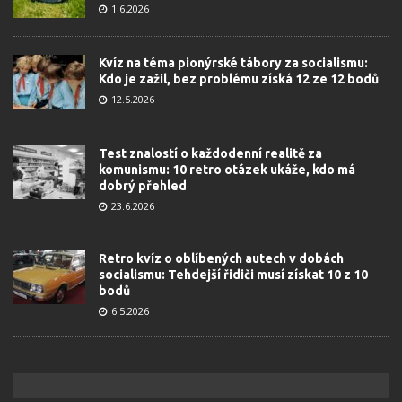
1.6.2026
Kvíz na téma pionýrské tábory za socialismu:
Kdo je zažil, bez problému získá 12 ze 12 bodů
12.5.2026
Test znalostí o každodenní realitě za
komunismu: 10 retro otázek ukáže, kdo má
dobrý přehled
23.6.2026
Retro kvíz o oblíbených autech v dobách
socialismu: Tehdejší řidiči musí získat 10 z 10
bodů
6.5.2026