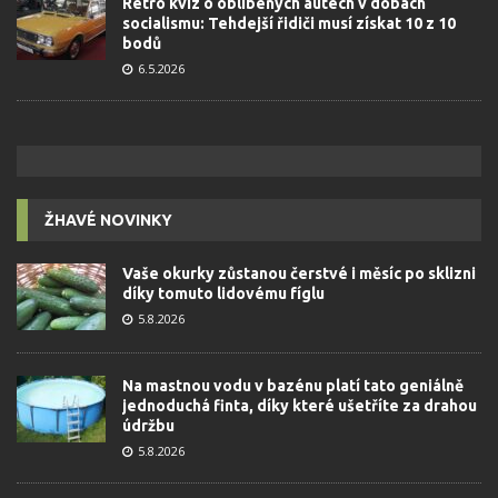
Retro kvíz o oblíbených autech v dobách
socialismu: Tehdejší řidiči musí získat 10 z 10
bodů
6.5.2026
ŽHAVÉ NOVINKY
Vaše okurky zůstanou čerstvé i měsíc po sklizni
díky tomuto lidovému fíglu
5.8.2026
Na mastnou vodu v bazénu platí tato geniálně
jednoduchá finta, díky které ušetříte za drahou
údržbu
5.8.2026