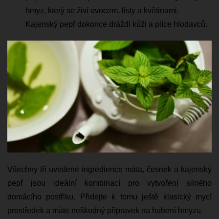
hmyz, který se živí ovocem, listy a květinami.
Kajenský pepř dokonce dráždí kůži a plíce hlodavců.
Všechny tři uvedené ingredience máta, česnek a kajenský
pepř jsou ideální kombinací pro vytvoření silného
domácího postřiku. Přidejte k tomu ještě klasický mycí
prostředek a máte neškodný přípravek na hubení hmyzu.