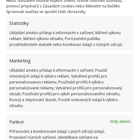
webu. Nastavení můžete kdykoli změnit, včetně odvolání souhlasu,
Vložte do kastrolu a přidejte 2,8 litrů vody
pomocí přepínačů v Zásadách cookies nebo kliknutím na tlačítko
Spravovat souhlas ve spodní části obrazovky.
Přisypte i kajenský pepř, promíchejte a společně vařte
Statistiky
Jakmile voda vře, vypněte sporák a hrnec odstavte.
Ukládání a/nebo přístup k informacím v zařízení, Měření výkonu
reklam, Měření výkonu obsahu, Porozumění publiku
Nechte stát do následujícího dne
prostřednictvím statistik nebo kombinací údajů z různých zdrojů.
Nalijte přes sítko do rozprašovače
Marketing
Přidejte dvě lžičky ekologického mycího prostředku,
Ukládání a/nebo přístup k informacím v zařízení, Použití
omezených údajů k výběru reklam, Vytváření profilů pro
protřepte a můžete použít
personalizovanou reklamu, Používání profilů k výběru
personalizované reklamy, Vytváření profilů pro personalizovaný
Použít jej můžete na bylinky, stromy, keře, kytky…
obsah, Používání profilů pro výběr personalizovaného obsahu,
Rozvoj a zlepšování služeb, Použití omezených údajů k výběru
obsahu.
Obrázky: healthyfoodhouse
Funkce
Vždy aktivní
Přiřazování a kombinování údajů z jiných zdrojů údajů,
Propojení různých zařízení, Identifikace zařízení na