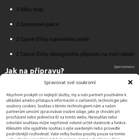
3 šálky máty
2 česnekové palice
2 čajové lžičky kajenského pepře
2 čajové lžičky ekologického přípravku na mytí nádobí
Jak na přípravu?
Spravovat své soukromí
Připravte si nejdřív česnek – oloupejte jej a stroužky
Abychom poskytli co nejlepší služby, my a naši partneři používáme k
vložte do mixéru
ukládání a/nebo přístupu k informacím o zařízeních, technologie jako
soubory cookies. Souhlas s těmito technologiemi nám a našim
K česneku přidejte mátu
partnerům umožní zpracovávat osobní údaje, jako je chování při
procházení nebo jedinečná ID na tomto webu. Nesouhlas nebo
odvolání souhlasu může nepříznivě ovlivnit určité vlastnosti a funkce.
Obě ingredience společně rozmixujte
Kliknutím níže vyjádřete souhlas s výše uvedeným nebo proveďte
podrobnější rozhodnutí. Vaše volby budou použity pouze na tomto