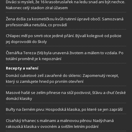
Diváci si mysleli, že 16 krasobruslařek na ledu snad ani být nechce.
Nakonec celý stadion zíral úžasem
Žena došla za kosmetičkou kvůli rutinní úpravě obočí. Samozvaná
profesionálka netušila, co provádí
Chlapec měl po smrti otce jediné přání. Bývalí kolegové od policie
jej doprovodili do školy
Čtenářka Tereza (56) byla unavená životem a málem to vzdala. Po
totální proměně je k nepoznání
Recepty a vaření
Domácí cuketové zelí zavařené do sklenic: Zapomenutý recept,
který si zamilujete hned po prvním otevření
Masové hašé se zelím přinese na stůl poctivost, šťávu a chuť české
domácí klasiky
Buřty na černém pivu: Hospodská klasika, po které se jen zapráší
Císařský trhanec s malinami a malinovou pěnou: Nadýchaná
rakouská klasika v ovocném a svěžím letním podání