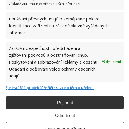
základě automaticky přenášených informací.
Používání přesných údajů o zeměpisné poloze,
Identifikace zařízení na základě aktivně vyžádaných
informací.
Zajištění bezpečnosti, předcházení a
zjišťování podvodů a odstraňování chyb,
Poskytování a zobrazování reklamy a obsahu,
Vždy aktivní
Ukládání a sdělování voleb ochrany osobních
údajů.
Správa 1811 prodejců
Přečtěte si více o těchto účelech
ČESNEK
EKOLOGICKY
HMYZ
Příjmout
KAJENSKÝ PEPŘ
MÁTA
ZAHRADNÍ POSTŘIKOVAČ
Odmítnout
Spravovat možnosti