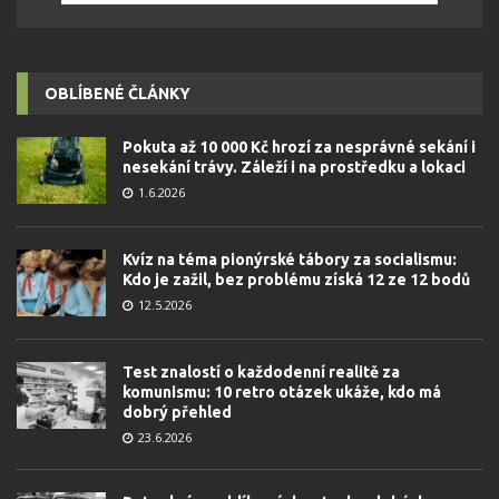
OBLÍBENÉ ČLÁNKY
Pokuta až 10 000 Kč hrozí za nesprávné sekání i
nesekání trávy. Záleží i na prostředku a lokaci
1.6.2026
Kvíz na téma pionýrské tábory za socialismu:
Kdo je zažil, bez problému získá 12 ze 12 bodů
12.5.2026
Test znalostí o každodenní realitě za
komunismu: 10 retro otázek ukáže, kdo má
dobrý přehled
23.6.2026