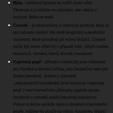
Máta
– oblíbená bylinka se svěží chuti i vůní.
Pěstovat si ji můžete na zahrádce, ale i doma v
kuchyni, třeba ve vodě.
Česnek
– je ekonomický a netoxický pesticid, který je
pro zahradu ideální. Má silně fungicidní a pesticidní
vlastnosti, které pomáhají při ničení škůdců. Česnek
může být velmi užitečný v případě mšic, bílých mušek,
mravenců, slimáků, červů, termitů, housenek.
Kajenský pepř
– přírodní insekticidy jsou netoxické
pro člověka a domácí zvířata, jsou bezpečné také pro
životní prostředí. Jedním z takových
„odpuzovacích“prostředků proti hmyzu je i kajenský
pepř. I mezi komerčními přípravky najdete spreje
vyrobené z extraktů pepře (obsahují kapsaicin).
Pokud si doma vyrobíte sprej s obsahem kajenského
pepře, můžete ho použít na mšice, housenky, létající