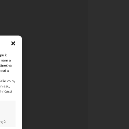
upu k
i nám a
edinečná
osti a
Vaše volby
uhlasu,
ní části
ojů.