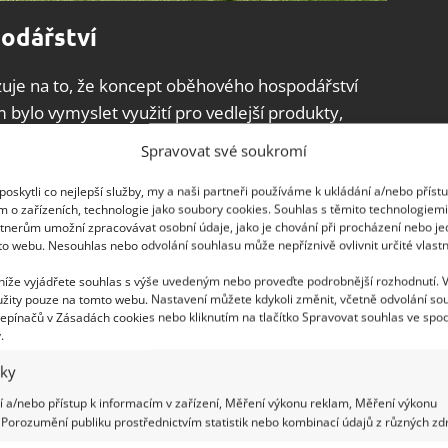
odářství
zuje na to, že koncept oběhového hospodářství
bylo vymyslet využití pro vedlejší produkty,
udy. Hledalo se řešení, jak by se dal vzniklý odpad
Spravovat své soukromí
. Na řešení celé této unikátní výzvy pracovalo 30
oskytli co nejlepší služby, my a naši partneři používáme k ukládání a/nebo příst
m o zařízeních, technologie jako soubory cookies. Souhlas s těmito technologiem
tnerům umožní zpracovávat osobní údaje, jako je chování při procházení nebo j
to webu. Nesouhlas nebo odvolání souhlasu může nepříznivě ovlivnit určité vlastn
 níže vyjádřete souhlas s výše uvedeným nebo proveďte podrobnější rozhodnutí. 
žity pouze na tomto webu. Nastavení můžete kdykoli změnit, včetně odvolání so
epínačů v Zásadách cookies nebo kliknutím na tlačítko Spravovat souhlas ve spod
.
iky
 a/nebo přístup k informacím v zařízení, Měření výkonu reklam, Měření výkonu
Porozumění publiku prostřednictvím statistik nebo kombinací údajů z různých zdr