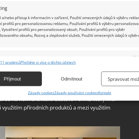
ing
 a/nebo přístup k informacím v zařízení, Použití omezených údajů k výběru rekla
í profilů pro personalizovanou reklamu, Používání profilů k výběru personalizov
 Vytváření profilů pro personalizovaný obsah, Používání profilů pro výběr
lizovaného obsahu, Rozvoj a zlepšování služeb, Použití omezených údajů k výběr
e
Vžd
11 prodejců
Přečtěte si více o těchto účelech
ání a kombinování údajů z jiných zdrojů údajů, Propojení různých zařízení,
kace zařízení na základě automaticky přenášených informací.
Spravovat mož
Příjmout
Odmítnout
t nemohlo. Díky unikátním postupům a nápadům
ání přesných údajů o zeměpisné poloze, Identifikace zařízení na
čtverečných, který zaujme jak tím, z čeho je
Zásady cookies
Zásady používání cookies
Kontakt
ě aktivně vyžádaných informací.
sal se na něm architekt Gustavo Penna, který měl
i využitím přírodních produktů a mezi využitím
ění bezpečnosti, předcházení a zjišťování podvodů a
ňování chyb, Poskytování a zobrazování reklamy a obsahu,
Vžd
ní a sdělování voleb ochrany osobních údajů.