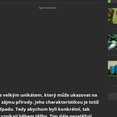
je velkým unikátem, který může ukazovat na
 zájmu přírody. Jeho charakteristikou je totiž
 odpadu. Tedy abychom byli konkrétní, tak
é vznikají během těžby. Tím dále nezatěžují