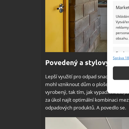
Market
Ukládání
Vytvářen
reklamy,
persona
obsahu.
Funkc
Správa 18
Povedený a stylový dům
Přiřazov
Identifi
Lepší využití pro odpad snad ani bý
Použív
mohl vzniknout dům o ploše 45 metrů 
základ
vyrobený, tak tím, jak vypadá. Podep
za úkol najít optimální kombinaci mez
Zajišt
odpadových produktů. A povedlo se.
odstra
Ukládá