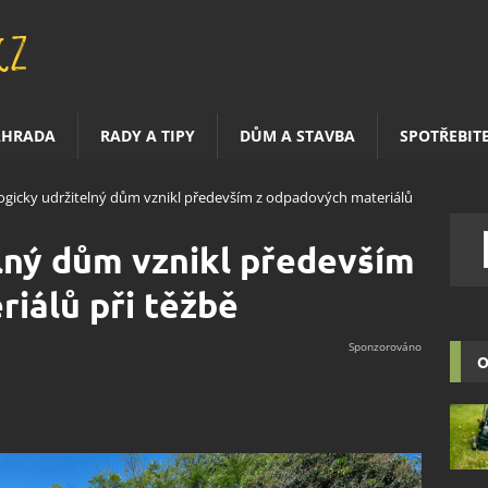
AHRADA
RADY A TIPY
DŮM A STAVBA
SPOTŘEBIT
ogicky udržitelný dům vznikl především z odpadových materiálů
lný dům vznikl především
iálů při těžbě
O