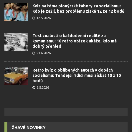
Kvíz na téma pionýrské tábory za socialismu:
Kdo je zažil, bez problému získá 12 ze 12 bodů
12.5.2026
Test znalostí o každodenní realitě za
komunismu: 10 retro otázek ukáže, kdo má
dobrý přehled
23.6.2026
Retro kvíz o oblíbených autech v dobách
socialismu: Tehdejší řidiči musí získat 10 z 10
bodů
6.5.2026
ŽHAVÉ NOVINKY