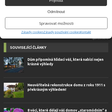
Příjmout
velkým kutilem. V podstatě vše, co je
možné najít v j...
[Více o autorovi]
Odmítnout
Spravovat možnosti
Zásady cookies
Zásady používání cookies
Kontakt
SOUVISEJÍCÍ ČLÁNKY
Dům připomíná hlídací věž, která nabízí nejen
krásné výhledy
Neuvěřitelná rekonstrukce domu z roku 1911 s
překrásným výhledem!
8 věcí, které dělají váš domov „staromódním“ a