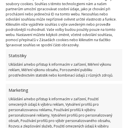
Mimo to do něj
zakomponovala ručně vyráběné
soubory cookies. Souhlas s těmito technologiemi nám a našim
předměty od svých blízkých
, aby ho naplnily
partnerům umožní zpracovávat osobní údaje, jako je chování při
procházení nebo jedinečná ID na tomto webu. Nesouhlas nebo
pozitivní energií. Svůj mini domov Lee představuje
odvolání souhlasu může nepříznivě ovlivnit určité vlastnosti a funkce.
na videonahrávce a dodává: „Ten, kdo uvažuje o
Kliknutím níže vyjádřete souhlas s výše uvedeným nebo proveďte
podrobnější rozhodnutí. Vaše volby budou použity pouze na tomto
životě v tiny house, by se měl sám aktivně zapojit do
webu. Nastavení můžete kdykoli změnit, včetně odvolání souhlasu,
procesu jeho tvorby. Získá tak domov navždy.“ V
tiny
pomocí přepínačů v Zásadách cookies nebo kliknutím na tlačítko
Spravovat souhlas ve spodní části obrazovky.
house
s názvem Dračí hnízdo žije seniorka Carol, jak
jsme také na BydlímeÚtulně uvedli.
Statistiky
Ukládání a/nebo přístup k informacím v zařízení, Měření výkonu
reklam, Měření výkonu obsahu, Porozumění publiku
prostřednictvím statistik nebo kombinací údajů z různých zdrojů.
Marketing
Ukládání a/nebo přístup k informacím v zařízení, Použití
omezených údajů k výběru reklam, Vytváření profilů pro
personalizovanou reklamu, Používání profilů k výběru
personalizované reklamy, Vytváření profilů pro personalizovaný
obsah, Používání profilů pro výběr personalizovaného obsahu,
Rozvoj a zlepšování služeb, Použití omezených údajů k výběru