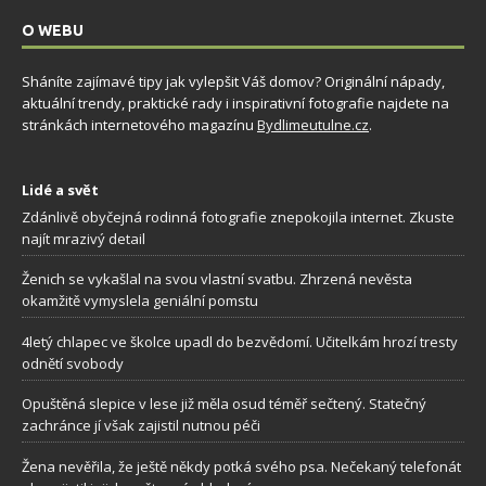
O WEBU
Sháníte zajímavé tipy jak vylepšit Váš domov? Originální nápady,
aktuální trendy, praktické rady i inspirativní fotografie najdete na
stránkách internetového magazínu
Bydlimeutulne.cz
.
Lidé a svět
Zdánlivě obyčejná rodinná fotografie znepokojila internet. Zkuste
najít mrazivý detail
Ženich se vykašlal na svou vlastní svatbu. Zhrzená nevěsta
okamžitě vymyslela geniální pomstu
4letý chlapec ve školce upadl do bezvědomí. Učitelkám hrozí tresty
odnětí svobody
Opuštěná slepice v lese již měla osud téměř sečtený. Statečný
zachránce jí však zajistil nutnou péči
Žena nevěřila, že ještě někdy potká svého psa. Nečekaný telefonát