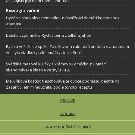
ale zajistil jejich opětovné shledaní
Recepty a vaření
Dýně ve sladkokyselém nálevu: Osvěžující domácí kompot bez
ananasu
Dětská vzpomínka: Rychlá pěna z bílků a jahod
Rychlá večeře ze spíže: Zavařovaná cuketová omáčka s ananasem
ve stylu sladkokyselé omáčky Uncle Ben’s
Švédské masové kuličky s krémovou omáčkou: Domácí
skandinávská klasika ve stylu IKEA
Meruňkové kostky: Neschovávejte ovoce pod těsto, nechte ho
zazářit v letním moučníku podle tohoto receptu
REDAKCE
KONTAKT
ZÁSADY POUŽÍVÁNÍ COOKIES