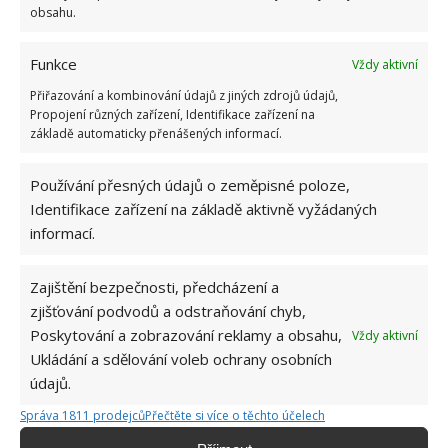
obsahu.
Funkce
Vždy aktivní
Přiřazování a kombinování údajů z jiných zdrojů údajů,
Propojení různých zařízení, Identifikace zařízení na
základě automaticky přenášených informací.
BYDLENÍ
DOMOV
DŮM
STAVBA
Používání přesných údajů o zeměpisné poloze,
Identifikace zařízení na základě aktivně vyžádaných
SVÉPOMOC
informací.
Přidejte svůj názor
Zajištění bezpečnosti, předcházení a
KOMENTOVAT
zjišťování podvodů a odstraňování chyb,
Poskytování a zobrazování reklamy a obsahu,
Vždy aktivní
Ukládání a sdělování voleb ochrany osobních
Jiří Kolář
údajů.
Absolvent České zemědělské
Správa 1811 prodejců
Přečtěte si více o těchto účelech
univerzity, který je již od malička