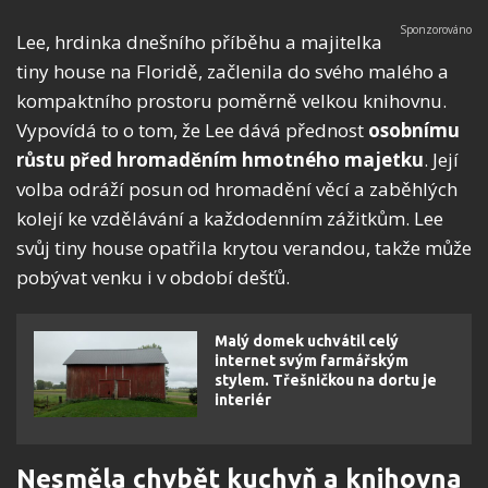
Lee, hrdinka dnešního příběhu a majitelka
tiny house na Floridě, začlenila do svého malého a
kompaktního prostoru poměrně velkou knihovnu.
Vypovídá to o tom, že Lee dává přednost
osobnímu
růstu před hromaděním hmotného majetku
. Její
volba odráží posun od hromadění věcí a zaběhlých
kolejí ke vzdělávání a každodenním zážitkům. Lee
svůj tiny house opatřila krytou verandou, takže může
pobývat venku i v období dešťů.
Malý domek uchvátil celý
internet svým farmářským
stylem. Třešničkou na dortu je
interiér
Nesměla chybět kuchyň a knihovna