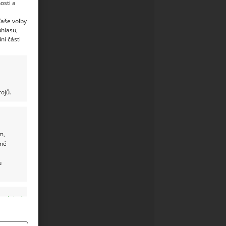
osti a
Vaše volby
uhlasu,
ní části
ojů.
m,
ané
u
y aktivní