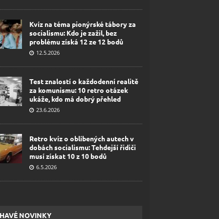
Kvíz na téma pionýrské tábory za
socialismu: Kdo je zažil, bez
problému získá 12 ze 12 bodů
12.5.2026
Test znalostí o každodenní realitě
za komunismu: 10 retro otázek
ukáže, kdo má dobrý přehled
23.6.2026
Retro kvíz o oblíbených autech v
dobách socialismu: Tehdejší řidiči
musí získat 10 z 10 bodů
6.5.2026
HAVÉ NOVINKY