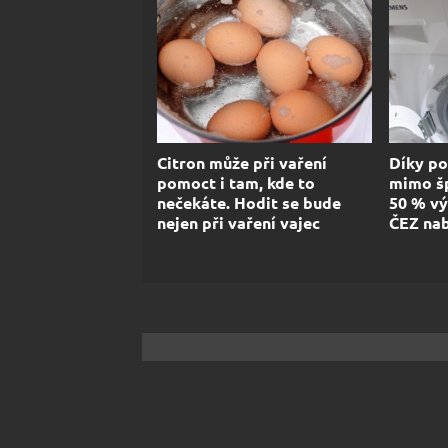
Citron může při vaření
Díky po
pomoct i tam, kde to
mimo šp
nečekáte. Hodit se bude
50 % vý
nejen při vaření vajec
ČEZ nab