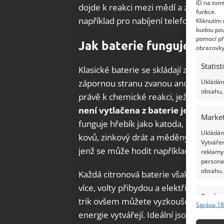
ID na tom
dojde k reakci mezi mědí a zinkem, j
funkce.
například pro nabíjení telefonu.
Kliknutím
budou pou
pomocí př
Jak baterie funguje
obrazovky
Statist
Klasické baterie se skládají ze tří čás
Ukládání
zápornou stranu zvanou anoda a mezim
obsahu, 
právě k chemické reakci, jež způsobu
není vytlačena z baterie jedním 
Market
funguje hřebík jako katoda, měď jako 
Ukládání
kovů, zinkový drát a měděný hřebík sp
Vytvářen
jenž se může hodit například v přírod
reklamy,
persona
obsahu.
Každá citronová baterie však produkuj
více, volty přibydou a elektřina bude si
Funkc
trik ovšem můžete vyzkoušet i
s jiný
Správa 18
Přiřazov
energie vytvářejí. Ideální jsou k výrob
Identifi