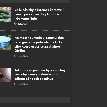
Vaše okurky zůstanou čerstvé i
měsíc po sklizni díky tomuto
lidovému fíglu
5.8.2026
Na mastnou vodu v bazénu platí
tato geniálně jednoduchá finta,
díky které ušetříte za drahou
údržbu
5.8.2026
Tato lidová past zachytí všechny
mouchy a vosy v domácnosti
během pár desítek minut
5.8.2026