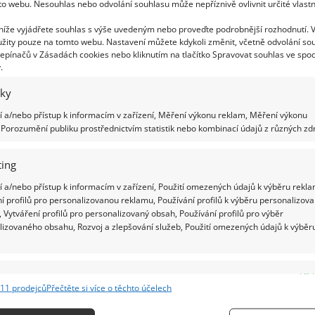
to webu. Nesouhlas nebo odvolání souhlasu může nepříznivě ovlivnit určité vlastn
ež bude vyrábět dostatečné množství elektřiny,
 níže vyjádřete souhlas s výše uvedeným nebo proveďte podrobnější rozhodnutí. 
žity pouze na tomto webu. Nastavení můžete kdykoli změnit, včetně odvolání so
epínačů v Zásadách cookies nebo kliknutím na tlačítko Spravovat souhlas ve spod
.
iky
tí. Mají kladnou stranu, která se nazývá katoda,
 a/nebo přístup k informacím v zařízení, Měření výkonu reklam, Měření výkonu
ateriál zvaný elektrolyt. V bateriích dochází
Porozumění publiku prostřednictvím statistik nebo kombinací údajů z různých zdr
je, že se elektřina nahromadí v anodě,
dokud
směrem
. V baterii, která funguje na bázi citronu,
ing
anoda a zinek jako elektrolyt. Dva různé typy
 a/nebo přístup k informacím v zařízení, Použití omezených údajů k výběru rekla
olečně s citronem proto vytváří tok elektřiny,
í profilů pro personalizovanou reklamu, Používání profilů k výběru personalizov
ě.
 Vytváření profilů pro personalizovaný obsah, Používání profilů pro výběr
lizovaného obsahu, Rozvoj a zlepšování služeb, Použití omezených údajů k výběr
e pouze jeden volt energie, ale když jich propojíte
lnější. To stačí například k rozsvícení světla. Tento
e
Vžd
mi citrusovými plody a zeleninou
a zjistit, kolik
11 prodejců
Přečtěte si více o těchto účelech
ání a kombinování údajů z jiných zdrojů údajů, Propojení různých zařízení,
ě elektřiny například také rajčata, jablka nebo
kace zařízení na základě automaticky přenášených informací.