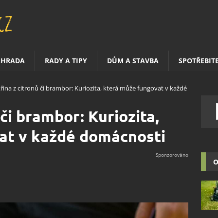
AHRADA
RADY A TIPY
DŮM A STAVBA
SPOTŘEBIT
třina z citronů či brambor: Kuriozita, která může fungovat v každé
 či brambor: Kuriozita,
at v každé domácnosti
O