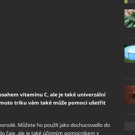
sahem vitamínu C, ale je také univerzální
muto triku vám také může pomoci ušetřit
znorodé. Můžete ho použít jako dochucovadlo do
C do čaje, ale je také účinným pomocníkem v