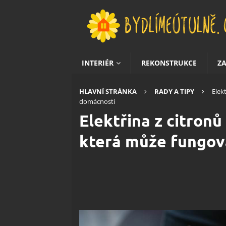
INTERIÉR
REKONSTRUKCE
Z
HLAVNÍ STRÁNKA
RADY A TIPY
Elek
domácnosti
Elektřina z citronů
která může fungov