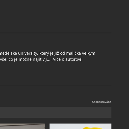
ědělské univerzity, který je již od malička velkým
še, co je možné najít v j...
[Více o autorovi]