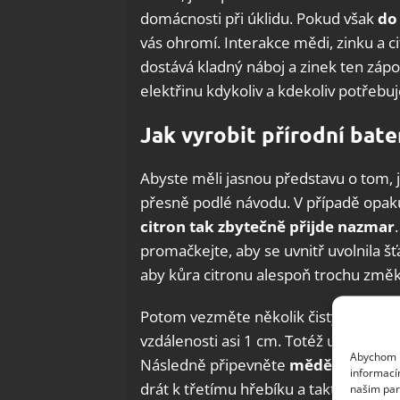
domácnosti při úklidu. Pokud však
do
vás ohromí. Interakce mědi, zinku a 
dostává kladný náboj a zinek ten zápo
elektřinu kdykoliv a kdekoliv potřebuj
Jak vyrobit přírodní bater
Abyste měli jasnou představu o tom, 
přesně podlé návodu. V případě opak
citron tak
zbytečně přijde nazmar
promačkejte, aby se uvnitř uvolnila š
aby kůra citronu alespoň trochu změk
Potom vezměte několik čistých měděný
vzdálenosti asi 1 cm. Totéž udělejte s
Abychom p
Následně připevněte
měděný drát 
informací
drát k třetímu hřebíku a takto postu
našim par