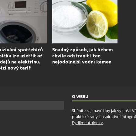
užívání spotřebičů
Snadný způsob, jak během
ičku lze ušetřit až
chvíle odstranit i ten
dajů na elektřinu.
nejodolnější vodní kámen
ízí nový tarif
O WEBU
Sháníte zajímavé tipy jak vylepšit 
praktické rady i inspirativní fotog
Bydlimeutulne.cz
.