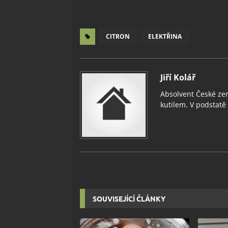
CITRON
ELEKTŘINA
Jiří Kolář
Absolvent České zem
kutilem. V podstatě v
SOUVISEJÍCÍ ČLÁNKY