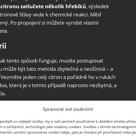
 citronu zatlučete několik hřebíků
, výsledek
citronové šťávy vede k chemické reakci. Měď
rný. Po propojení si můžete vyrobit vlastní
ete.
ii
jak tento způsob funguje, musíte postupovat
u může být tato metoda zbytečná a neúčinná – a
. Vezměte jeden celý citron a pořádně ho v rukách
ťáva, která je v tomto případě naprosto nezbytná, a
la.
ch hřebíků a zatlučte je do citronu ve
Spravovat své soukromí
e zinkovými hřebíky, ale na opačné straně citronu.
oskytli co nejlepší služby, my a naši partneři používáme k ukládání a/nebo příst
k druhému zinkovému hřebíku
, druhý měděný
m o zařízeních, technologie jako soubory cookies. Souhlas s těmito technologiem
pujte, dokud nebudou připevněny všechny. Tím
tnerům umožní zpracovávat osobní údaje, jako je chování při procházení nebo j