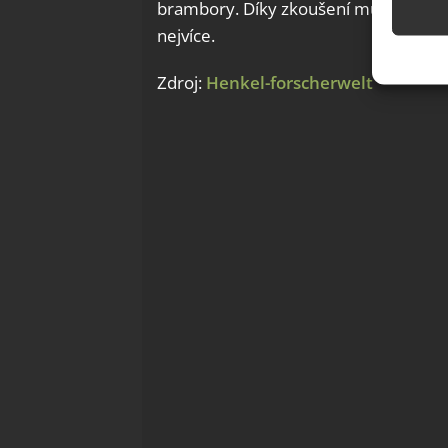
brambory. Díky zkoušení můžete zjisti
nejvíce.
Použív
základ
Zdroj:
Henkel-forscherwelt
Zajišt
odstra
Ukládá