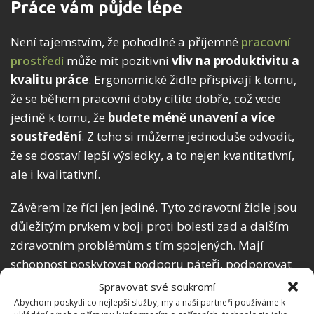
Práce vám půjde lépe
Není tajemstvím, že pohodlné a příjemné
pracovní
prostředí
může mít pozitivní
vliv na produktivitu a
kvalitu práce
. Ergonomické židle přispívají k tomu,
že se během pracovní doby cítíte dobře, což vede
jedině k tomu, že
budete méně unavení a více
soustředění
. Z toho si můžeme jednoduše odvodit,
že se dostaví lepší výsledky, a to nejen kvantitativní,
ale i kvalitativní.
Závěrem lze říci jen jediné. Tyto zdravotní židle jsou
důležitým prvkem v boji proti bolesti zad a dalším
zdravotním problémům s tím spojených. Mají
schopnost poskytovat podporu páteři, podporovat
správné držení těla a minimalizovat negativní
Spravovat své soukromí
dopady, které z ustavičného sezení hrozí. Může tak
Abychom poskytli co nejlepší služby, my a naši partneři používáme k