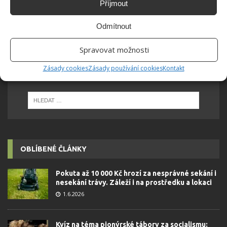
Příjmout
Webová stránka
Odmítnout
Spravovat možnosti
Zásady cookies
Zásady používání cookies
Kontakt
OBLÍBENÉ ČLÁNKY
Pokuta až 10 000 Kč hrozí za nesprávné sekání i
nesekání trávy. Záleží i na prostředku a lokaci
1.6.2026
Kvíz na téma pionýrské tábory za socialismu: