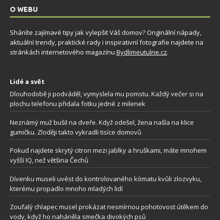
O WEBU
Sháníte zajímavé tipy jak vylepšit Váš domov? Originální nápady,
aktuální trendy, praktické rady i inspirativní fotografie najdete na
stránkách internetového magazínu
Bydlimeutulne.cz
.
Lidé a svět
Dlouhodobě ji podváděl, vymyslela mu pomstu. Každý večer si na
plochu telefonu přidala fotku jedné z milenek
Neznámý muž bušil na dveře. Když odešel, žena našla na klice
gumičku. Zloději takto vykradli tisíce domovů
Pokud najdete skrytý citron mezi jablky a hruškami, máte mnohem
vyšší IQ, než většina Čechů
Dívenku museli uvést do kontrolovaného kómatu kvůli zlozvyku,
kterému propadlo mnoho mladých lidí
Zoufalý chlapec musel prokázat nesmírnou pohotovost útěkem do
vody, když ho naháněla smečka divokých psů