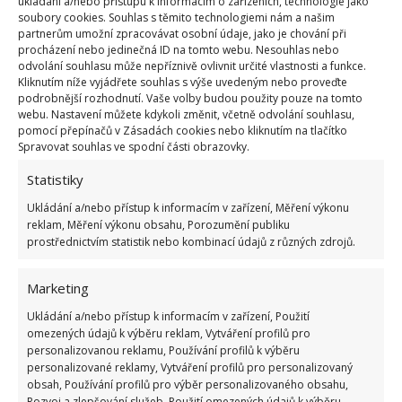
ukládání a/nebo přístupu k informacím o zařízeních, technologie jako
přispět ke kvalitnímu životu, kde bolest je neznámé
soubory cookies. Souhlas s těmito technologiemi nám a našim
slovo.
partnerům umožní zpracovávat osobní údaje, jako je chování při
procházení nebo jedinečná ID na tomto webu. Nesouhlas nebo
odvolání souhlasu může nepříznivě ovlivnit určité vlastnosti a funkce.
Kliknutím níže vyjádřete souhlas s výše uvedeným nebo proveďte
podrobnější rozhodnutí. Vaše volby budou použity pouze na tomto
webu. Nastavení můžete kdykoli změnit, včetně odvolání souhlasu,
pomocí přepínačů v Zásadách cookies nebo kliknutím na tlačítko
Spravovat souhlas ve spodní části obrazovky.
Přidejte svůj názor
Statistiky
KOMENTOVAT
Ukládání a/nebo přístup k informacím v zařízení, Měření výkonu
reklam, Měření výkonu obsahu, Porozumění publiku
prostřednictvím statistik nebo kombinací údajů z různých zdrojů.
Hana Musilová
Do redakce Bydlimeutulne.cz se
Marketing
přidala během svých studií a práce
Ukládání a/nebo přístup k informacím v zařízení, Použití
redaktorky ji tak nadchla, že se
omezených údajů k výběru reklam, Vytváření profilů pro
rozhodla zůstat. Její v...
[Více o
personalizovanou reklamu, Používání profilů k výběru
autorovi]
personalizované reklamy, Vytváření profilů pro personalizovaný
obsah, Používání profilů pro výběr personalizovaného obsahu,
Rozvoj a zlepšování služeb, Použití omezených údajů k výběru