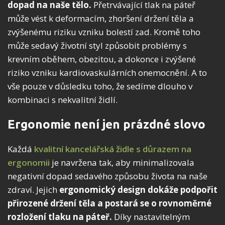
dopad na naše tělo.
Přetrvávající tlak na páteř
může vést k deformacím, zhoršení držení těla a
zvýšenému riziku vzniku bolestí zad. Kromě toho
může sedavý životní styl způsobit problémy s
krevním oběhem, obezitou, a dokonce i zvýšené
riziko vzniku kardiovaskulárních onemocnění. A to
vše pouze v důsledku toho, že sedíme dlouho v
kombinaci s nekvalitní židlí.
Ergonomie není jen prázdné slovo
Každá
kvalitní kancelářská židle s důrazem na
ergonomii
je navržena tak, aby minimalizovala
negativní dopad sedavého způsobu života na naše
zdraví. Jejich
ergonomický design dokáže podpořit
přirozené držení těla
a postará se o rovnoměrné
rozložení tlaku na páteř.
Díky nastavitelným