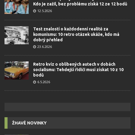
Kdo je zažil, bez problému získá 12 ze 12 bodů
12.5.2026
Test znalostí o každodenní realitě za
komunismu: 10 retro otázek ukáže, kdo má
dobrý přehled
23.6.2026
Retro kvíz o oblíbených autech v dobách
socialismu: Tehdejší řidiči musí získat 10 z 10
bodů
6.5.2026
ŽHAVÉ NOVINKY