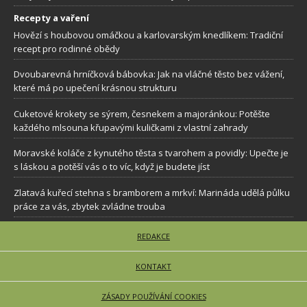
Recepty a vaření
Hovězí s houbovou omáčkou a karlovarským knedlíkem: Tradiční
recept pro rodinné obědy
Dvoubarevná hrníčková bábovka: Jak na vláčné těsto bez vážení,
které má po upečení krásnou strukturu
Cuketové krokety se sýrem, česnekem a majoránkou: Potěšte
každého mlsouna křupavými kuličkami z vlastní zahrady
Moravské koláče z kynutého těsta s tvarohem a povidly: Upečte je
s láskou a potěší vás o to víc, když je budete jíst
Zlatavá kuřecí stehna s bramborem a mrkví: Marináda udělá půlku
práce za vás, zbytek zvládne trouba
REDAKCE
KONTAKT
ZÁSADY POUŽÍVÁNÍ COOKIES