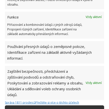
obsahu.
Funkce
Vždy aktivní
BUĎTE PRVNÍ KDO PŘIDÁ KOMENTÁŘ
Přiřazování a kombinování údajů z jiných zdrojů údajů,
Propojení různých zařízení, Identifikace zařízení na
Napište komentář
základě automaticky přenášených informací.
Vaše e-mailová adresa nebude zveřejněna.
Používání přesných údajů o zeměpisné poloze,
Komentář
Identifikace zařízení na základě aktivně vyžádaných
informací.
Zajištění bezpečnosti, předcházení a
zjišťování podvodů a odstraňování chyb,
Poskytování a zobrazování reklamy a obsahu,
Vždy aktivní
Jméno
*
Ukládání a sdělování voleb ochrany osobních
údajů.
E-mail
*
Správa 1811 prodejců
Přečtěte si více o těchto účelech