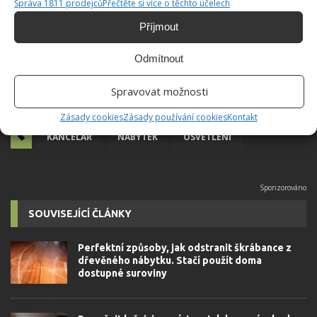
Správa 1811 prodejců
Přečtěte si více o těchto účelech
Příjmout
Odmítnout
Spravovat možnosti
Zásady cookies
Zásady používání cookies
Kontakt
KANCELÁŘ
NÁBYTEK
OSVĚTLENÍ
SOUVISEJÍCÍ ČLÁNKY
Perfektní způsoby, jak odstranit škrábance z
dřevěného nábytku. Stačí použít doma
dostupné suroviny