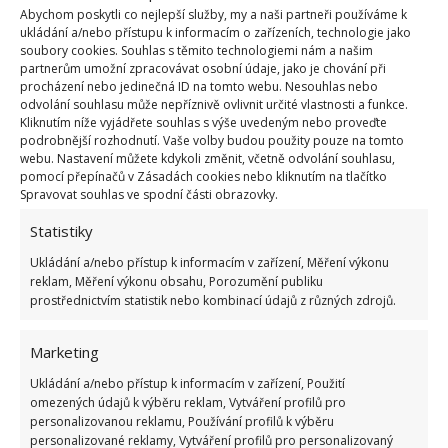
zvuky telefonu a vše, co by odvádělo vaši pozornost.
Abychom poskytli co nejlepší služby, my a naši partneři používáme k
ukládání a/nebo přístupu k informacím o zařízeních, technologie jako
Nepracujte celý den, večer byste se cítili vyčerpaní.
soubory cookies. Souhlas s těmito technologiemi nám a našim
Určete si předem pracovní dobu i přestávky na jídlo
partnerům umožní zpracovávat osobní údaje, jako je chování při
procházení nebo jedinečná ID na tomto webu. Nesouhlas nebo
a protažení těla.
odvolání souhlasu může nepříznivě ovlivnit určité vlastnosti a funkce.
Kliknutím níže vyjádřete souhlas s výše uvedeným nebo proveďte
Přestávka
podrobnější rozhodnutí. Vaše volby budou použity pouze na tomto
webu. Nastavení můžete kdykoli změnit, včetně odvolání souhlasu,
pomocí přepínačů v Zásadách cookies nebo kliknutím na tlačítko
Stejně tak jak si nastolíte pracovní tempo a řád
Spravovat souhlas ve spodní části obrazovky.
myslete také na odpočinek. Pamatujte, že bez
Statistiky
přestávky bude vaše produktivita klesat. Je úplně
Ukládání a/nebo přístup k informacím v zařízení, Měření výkonu
jedno, zda člověk pracuje v kanceláři výškové
reklam, Měření výkonu obsahu, Porozumění publiku
budovy nebo z koutku v obývacím pokoji. Přestávku
prostřednictvím statistik nebo kombinací údajů z různých zdrojů.
potřebuje tak či onak. Dopřejte si svačinku, lahodný
čaj nebo kávu, trochu protáhněte tělo – nechcete-li,
Marketing
aby trpěly vaše údy. Protáhněte nohy, ruce, záda,
Ukládání a/nebo přístup k informacím v zařízení, Použití
krční páteř. Malá rozcvička vám prospěje.
omezených údajů k výběru reklam, Vytváření profilů pro
personalizovanou reklamu, Používání profilů k výběru
personalizované reklamy, Vytváření profilů pro personalizovaný