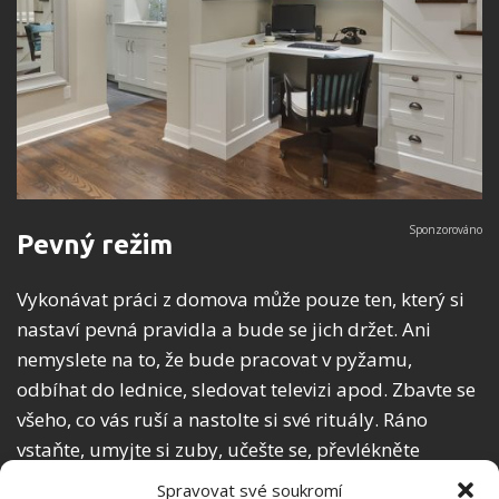
Pevný režim
Vykonávat práci z domova může pouze ten, který si
nastaví pevná pravidla a bude se jich držet. Ani
nemyslete na to, že bude pracovat v pyžamu,
odbíhat do lednice, sledovat televizi apod. Zbavte se
všeho, co vás ruší a nastolte si své rituály. Ráno
vstaňte, umyjte si zuby, učešte se, převlékněte
z pyžama, nasnídejte se a běžte pracovat. Vypněte
Spravovat své soukromí