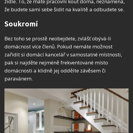
židle. To, že máte pracovní kout doma, neznamená,
že budete sami sebe šidit na kvalitě a odbudete se.
Soukromí
Bez toho se prostě neobejdete, zvlášť obývá-li
domácnost více členů. Pokud nemáte možnost
zařídit si domácí kancelář v samostatné místnosti,
pak si najděte nejméně frekventované místo
domácnosti a klidně jej oddělte závěsem či
paravánem.