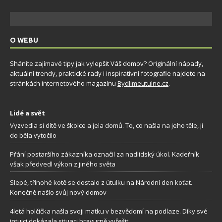
O WEBU
Sháníte zajímavé tipy jak vylepšit Váš domov? Originální nápady,
aktuální trendy, praktické rady i inspirativní fotografie najdete na
stránkách internetového magazínu
Bydlimeutulne.cz
.
Lidé a svět
Vyzvedla si dítě ve školce a jela domů. To, co našla na jeho těle, ji
do běla vytočilo
Přání postaršího zákazníka označil za nadlidský úkol. Kadeřník
však předvedl výkon z jiného světa
Slepé, třínohé kotě se dostalo z útulku na Národní den koťat.
Konečně našlo svůj nový domov
4letá holčička našla svoji matku v bezvědomí na podlaze. Díky své
intuici dokázala situaci bravurně vyřešit