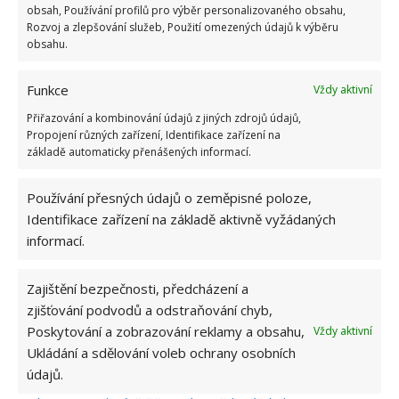
Osvětlení a barvy
obsah, Používání profilů pro výběr personalizovaného obsahu,
Rozvoj a zlepšování služeb, Použití omezených údajů k výběru
obsahu.
Není světlo – není dostatek energie. Správné
osvětlení nechrání pouze vaše oči, ale podporuje
Funkce
Vždy aktivní
energii. Ujistěte se, že máte během práce dostatek
Přiřazování a kombinování údajů z jiných zdrojů údajů,
světla. Obklopte se pozitivními barvami, které
Propojení různých zařízení, Identifikace zařízení na
podporují činnost.
základě automaticky přenášených informací.
Obrázek: kmart.com.au, houzz.com
Používání přesných údajů o zeměpisné poloze,
Identifikace zařízení na základě aktivně vyžádaných
informací.
Zajištění bezpečnosti, předcházení a
zjišťování podvodů a odstraňování chyb,
Poskytování a zobrazování reklamy a obsahu,
Vždy aktivní
Ukládání a sdělování voleb ochrany osobních
údajů.