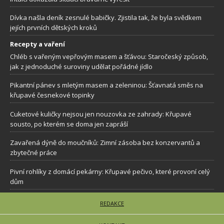
Dívka našla deník zesnulé babičky. Zjistila tak, že byla svědkem
jejích prvních dětských kroků
Recepty a vaření
Chléb s vařeným vepřovým masem a šťávou: Staročeský způsob,
jak z jednoduché suroviny udělat pořádné jídlo
Pikantní pánev s mletým masem a zeleninou: Šťavnatá směs na
křupavé česnekové topinky
Cuketové kuličky nejsou jen nouzovka ze zahrady: Křupavé
sousto, po kterém se doma jen zapráší
Zavařená dýně do moučníků: Zimní zásoba bez konzervantů a
zbytečné práce
Pivní rohlíky z domácí pekárny: Křupavé pečivo, které provoní celý
dům
REDAKCE