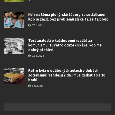
Kvíz na téma pionýrské tábory za socialismu:
Kdo je zažil, bez problému získá 12 ze 12 bodů
12.5.2026
Test znalostí o každodenní realitě za
komunismu: 10 retro otázek ukáže, kdo má
dobrý přehled
23.6.2026
Retro kvíz o oblíbených autech v dobách
socialismu: Tehdejší řidiči musí získat 10 z 10
bodů
6.5.2026