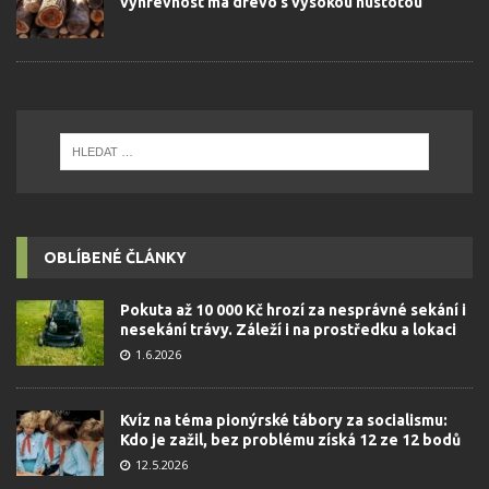
výhřevnost má dřevo s vysokou hustotou
OBLÍBENÉ ČLÁNKY
Pokuta až 10 000 Kč hrozí za nesprávné sekání i
nesekání trávy. Záleží i na prostředku a lokaci
1.6.2026
Kvíz na téma pionýrské tábory za socialismu:
Kdo je zažil, bez problému získá 12 ze 12 bodů
12.5.2026