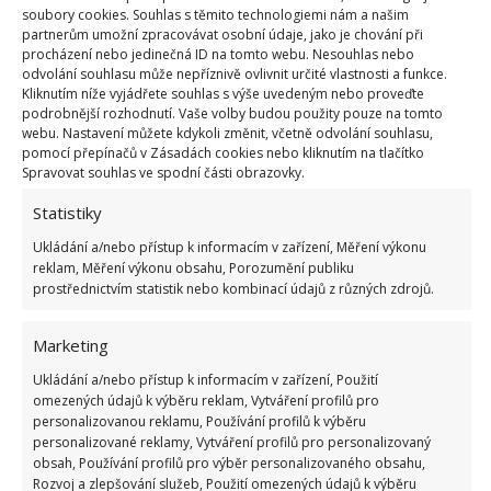
soubory cookies. Souhlas s těmito technologiemi nám a našim
schodiště, které vede do prvního patra. V přízemí se
partnerům umožní zpracovávat osobní údaje, jako je chování při
ovšem nachází ještě obývací pokoj se starým,
procházení nebo jedinečná ID na tomto webu. Nesouhlas nebo
odvolání souhlasu může nepříznivě ovlivnit určité vlastnosti a funkce.
klasickým kouzlem. Tento elegantní pokoj má
Kliknutím níže vyjádřete souhlas s výše uvedeným nebo proveďte
dřevěnou podlahu a hned několik oken, které
podrobnější rozhodnutí. Vaše volby budou použity pouze na tomto
webu. Nastavení můžete kdykoli změnit, včetně odvolání souhlasu,
pouštějí do místnosti velké množství světla.
pomocí přepínačů v Zásadách cookies nebo kliknutím na tlačítko
Spravovat souhlas ve spodní části obrazovky.
Statistiky
Ukládání a/nebo přístup k informacím v zařízení, Měření výkonu
reklam, Měření výkonu obsahu, Porozumění publiku
prostřednictvím statistik nebo kombinací údajů z různých zdrojů.
Marketing
Ukládání a/nebo přístup k informacím v zařízení, Použití
omezených údajů k výběru reklam, Vytváření profilů pro
personalizovanou reklamu, Používání profilů k výběru
personalizované reklamy, Vytváření profilů pro personalizovaný
obsah, Používání profilů pro výběr personalizovaného obsahu,
Rozvoj a zlepšování služeb, Použití omezených údajů k výběru