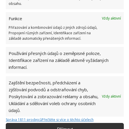
Fotografie: Rémi Vincent & Frédérique Dumas
obsahu.
Jediná koupelna
Funkce
Vždy aktivní
Přiřazování a kombinování údajů z jiných zdrojů údajů,
Koupelnu má dům pouze jednu, a to v přízemí. Jde o
Propojení různých zařízení, Identifikace zařízení na
protáhlou místnost, do které se vešlo pouze
základě automaticky přenášených informací.
umyvadlo se zrcadlem, vana, toaleta a pár obrázků.
Používání přesných údajů o zeměpisné poloze,
Identifikace zařízení na základě aktivně vyžádaných
informací.
Zajištění bezpečnosti, předcházení a
zjišťování podvodů a odstraňování chyb,
Poskytování a zobrazování reklamy a obsahu,
Vždy aktivní
Ukládání a sdělování voleb ochrany osobních
údajů.
Správa 1811 prodejců
Přečtěte si více o těchto účelech