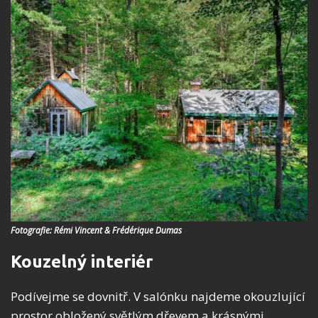
Fotografie: Rémi Vincent & Frédérique Dumas
Kouzelný interiér
Podívejme se dovnitř. V salónku najdeme okouzlující
prostor obložený světlým dřevem a krásnými