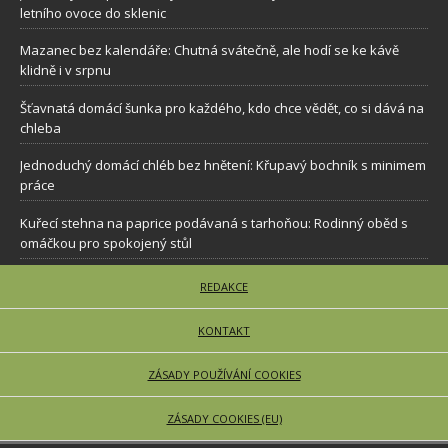
letního ovoce do sklenic
Mazanec bez kalendáře: Chutná svátečně, ale hodí se ke kávě
klidně i v srpnu
Šťavnatá domácí šunka pro každého, kdo chce vědět, co si dává na
chleba
Jednoduchý domácí chléb bez hnětení: Křupavý bochník s minimem
práce
Kuřecí stehna na paprice podávaná s tarhoňou: Rodinný oběd s
omáčkou pro spokojený stůl
REDAKCE
KONTAKT
ZÁSADY POUŽÍVÁNÍ COOKIES
ZÁSADY COOKIES (EU)