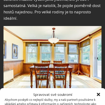
samostatná. Velká je natolik, že pojde poměrně dost
hostů najednou. Pro velké rodiny je to naprosto
ideální.
Spravovat své soukromí
Fotografie: Rémi Vincent & Frédérique Dumas
Abychom poskytli co nejlepší služby, my a naši partneři používáme k
Zároveň se zde nachází také nádherné, dřevěné
ukládání a/nebo přístupu k informacím o zařízeních, technologie jako