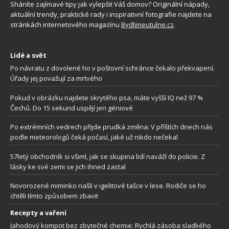
Sháníte zajímavé tipy jak vylepšit Váš domov? Originální nápady,
aktuální trendy, praktické rady i inspirativní fotografie najdete na
stránkách internetového magazínu
Bydlimeutulne.cz
.
Lidé a svět
Po návratu z dovolené ho v poštovní schránce čekalo překvapení.
Úřady jej považují za mrtvého
Pokud v obrázku najdete skrytého psa, máte vyšší IQ než 97 %
Čechů. Do 15 sekund uspějí jen géniové
Po extrémních vedrech přijde prudká změna: V příštích dnech nás
podle meteorologů čeká počasí, jaké už nikdo nečekal
57letý obchodník si všiml, jak se skupina lidí naváží do policie. Z
lásky ke své zemi se jich ihned zastal
Novorozené miminko našli v igelitové tašce v lese. Rodiče se ho
chtěli tímto způsobem zbavit
Recepty a vaření
Jahodový kompot bez zbytečné chemie: Rychlá zásoba sladkého