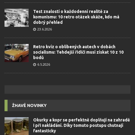
Test znalostí o každodenní realitě za
komunismu: 10 retro otázek ukáže, kdo má
dobrý přehled
23.6.2026
Retro kvíz o oblíbených autech v dobách
socialismu: Tehdejší řidiči musí získat 10 z 10
bodů
6.5.2026
ŽHAVÉ NOVINKY
Okurky a kopr se perfektně doplňují na zahradě
i při nakládání. Díky tomuto postupu chutnají
fantasticky