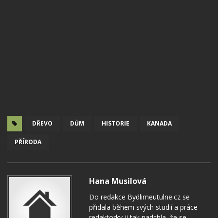
DŘEVO
DŮM
HISTORIE
KANADA
PŘÍRODA
Hana Musilová
Do redakce Bydlimeutulne.cz se
přidala během svých studií a práce
redaktorky ji tak nadchla, že se