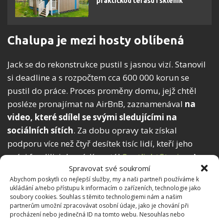
praktickou terasu i skleník
Chalupa je mezi hosty oblíbená
Jack se do rekonstrukce pustil s jasnou vizí. Stanovil
si deadline a s rozpočtem cca 600 000 korun se
pustil do práce. Proces proměny domu, jejž chtěl
posléze pronajímat na AirBnB, zaznamenával
na
video, které sdílel se svými sledujícími na
sociálních sítích
. Za dobu opravy tak získal
podporu více než čtyř desítek tisíc lidí, kteří jeho
práci fandili, jak uvádí portál
SpotlightStories
. A
Spravovat své soukromí
konečný výsledek opravdu stojí za to.
Abychom poskytli co nejlepší služby, my a naši partneři používáme k
ukládání a/nebo přístupu k informacím o zařízeních, technologie jako
Jackův dům je dnes vskutku možné si pronajmout na
soubory cookies. Souhlas s těmito technologiemi nám a našim
platformě
AirBnB
, kdy noc v něm vyjde na cca 3 600
partnerům umožní zpracovávat osobní údaje, jako je chování při
procházení nebo jedinečná ID na tomto webu. Nesouhlas nebo