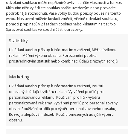
Kč. Dům nabízí moderní zázemí se dvěma ložnicemi,
odvolání souhlasu může nepříznivě ovlivnit určité vlastnosti a funkce.
kuchyní se standardním vybavením, dále dvě
Kliknutím níže vyjádřete souhlas s výše uvedeným nebo proveďte
podrobnější rozhodnutí. Vaše volby budou použity pouze na tomto
koupelny.
V interiéru i exteriéru se snoubí nové se
webu. Nastavení můžete kdykoli změnit, včetně odvolání souhlasu,
starým
, přičemž své dělá i sympatické okolí malé
pomocí přepínačů v Zásadách cookies nebo kliknutím na tlačítko
Spravovat souhlas ve spodní části obrazovky.
vesnice Mullinahone, jež leží v divokém Skotsku.
Statistiky
Ukládání a/nebo přístup k informacím v zařízení, Měření výkonu
reklam, Měření výkonu obsahu, Porozumění publiku
prostřednictvím statistik nebo kombinací údajů z různých zdrojů.
Marketing
Ukládání a/nebo přístup k informacím v zařízení, Použití
omezených údajů k výběru reklam, Vytváření profilů pro
personalizovanou reklamu, Používání profilů k výběru
personalizované reklamy, Vytváření profilů pro personalizovaný
obsah, Používání profilů pro výběr personalizovaného obsahu,
Rozvoj a zlepšování služeb, Použití omezených údajů k výběru
obsahu.