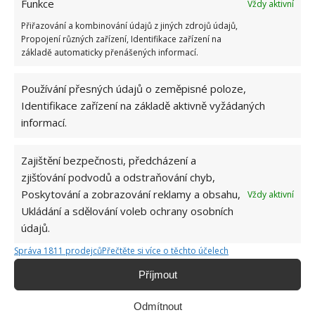
Funkce
Vždy aktivní
Přiřazování a kombinování údajů z jiných zdrojů údajů,
Propojení různých zařízení, Identifikace zařízení na
základě automaticky přenášených informací.
AIRBNB
CHALUPA
DĚDICTVÍ
DŮM
Používání přesných údajů o zeměpisné poloze,
REKONSTRUKCE
RUINA
Identifikace zařízení na základě aktivně vyžádaných
informací.
Přidejte svůj názor
KOMENTOVAT
Zajištění bezpečnosti, předcházení a
zjišťování podvodů a odstraňování chyb,
Poskytování a zobrazování reklamy a obsahu,
Vždy aktivní
Hana Musilová
Ukládání a sdělování voleb ochrany osobních
údajů.
Do redakce Bydlimeutulne.cz se
přidala během svých studií a práce
Správa 1811 prodejců
Přečtěte si více o těchto účelech
redaktorky ji tak nadchla, že se
rozhodla zůstat. Její v...
[Více o
Příjmout
autorovi]
Odmítnout