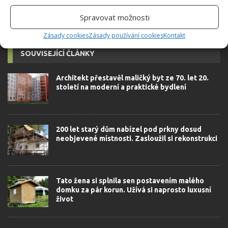
Spravovat možnosti
Zásady cookies
Zásady používání cookies
Kontakt
SOUVISEJÍCÍ ČLÁNKY
Architekt přestavěl maličký byt ze 70. let 20.
století na moderní a praktické bydlení
200 let starý dům nabízel pod prkny dosud
neobjevené místnosti. Zasloužil si rekonstrukci
Tato žena si splnila sen postavením malého
domku za pár korun. Užívá si naprosto luxusní
život