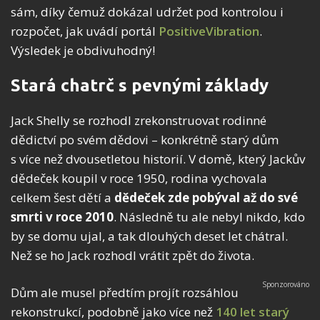
sám, díky čemuž dokázal udržet pod kontrolou i
rozpočet, jak uvádí portál
PositiveVibration
.
Výsledek je obdivuhodný!
Stará chatrč s pevnými základy
Jack Shelly se rozhodl zrekonstruovat rodinné
dědictví po svém dědovi – konkrétně starý dům
s více než dvousetletou historií. V domě, který Jackův
dědeček koupil v roce 1950, rodina vychovala
celkem šest dětí a
dědeček zde pobýval až do své
smrti v roce 2010
. Následně tu ale nebyl nikdo, kdo
by se domu ujal, a tak dlouhých deset let chátral.
Než se ho Jack rozhodl vrátit zpět do života.
Dům ale musel předtím projít rozsáhlou
rekonstrukcí, podobně jako více než
140 let starý