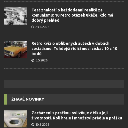
Test znalostí o každodenní realitě za
komunismu: 10 retro otázek ukáže, kdo má
dobrý přehled
23.6.2026
Retro kvíz o oblíbených autech v dobách
socialismu: Tehdejší řidiči musí získat 10 z 10
bodů
6.5.2026
ŽHAVÉ NOVINKY
Zacházení s pračkou ovlivňuje délku její
životnosti. Roli hraje i množství prádla a prášku
10.8.2026