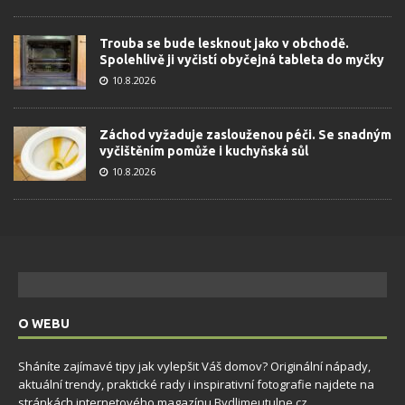
Trouba se bude lesknout jako v obchodě.
Spolehlivě ji vyčistí obyčejná tableta do myčky
10.8.2026
Záchod vyžaduje zaslouženou péči. Se snadným
vyčištěním pomůže i kuchyňská sůl
10.8.2026
O WEBU
Sháníte zajímavé tipy jak vylepšit Váš domov? Originální nápady,
aktuální trendy, praktické rady i inspirativní fotografie najdete na
stránkách internetového magazínu
Bydlimeutulne.cz
.