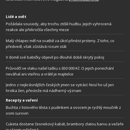
Lidé a svět
Požádala sousedy, aby trochu ztišili hudbu. Jejich vyhrocená
reakce ale překročila všechny meze
Malý chlapec měl na svatbě za úkol přinést prsteny. Z toho, co
předvedl, však zůstává rozum stát
V domě své babičky objevil po dlouhé době skrytý pokoj
Průvodčí ve vlaku našel tašku s 650 000 Kč. O jejich ponechání
neváhal ani vteřinu a vrátil je majitelce
Jedno z nejkrásnějších českých jmen se vytrácí: Nosí ho už jen
hrstka žen, přestože má nádherný význam
Recepty a vaření
Buchta z listového těsta s pudinkem a ovocem je rychlý moučník z
osmi surovin
Cuketa dostane česnekový kabát, brambory zlatou barvu a večeře
je rázem vyřešená