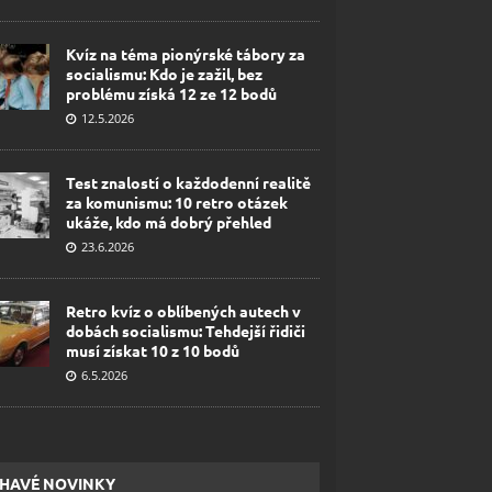
Kvíz na téma pionýrské tábory za
socialismu: Kdo je zažil, bez
problému získá 12 ze 12 bodů
12.5.2026
Test znalostí o každodenní realitě
za komunismu: 10 retro otázek
ukáže, kdo má dobrý přehled
23.6.2026
Retro kvíz o oblíbených autech v
dobách socialismu: Tehdejší řidiči
musí získat 10 z 10 bodů
6.5.2026
HAVÉ NOVINKY