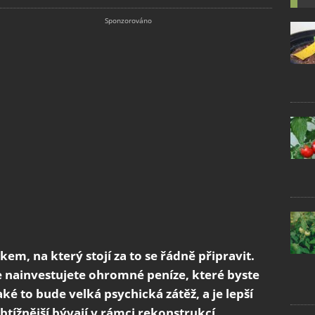
m, na který stojí za to se řádně připravit.
kce nainvestujete ohromné peníze, které byste
aké to bude velká psychická zátěž, a je lepší
btížnější bývají v rámci rekonstrukcí