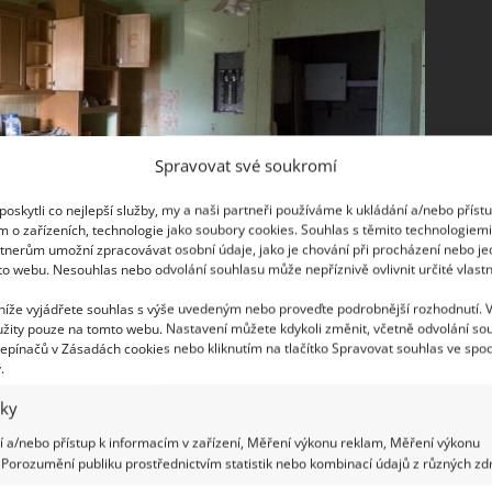
Spravovat své soukromí
oskytli co nejlepší služby, my a naši partneři používáme k ukládání a/nebo příst
m o zařízeních, technologie jako soubory cookies. Souhlas s těmito technologiem
tnerům umožní zpracovávat osobní údaje, jako je chování při procházení nebo j
to webu. Nesouhlas nebo odvolání souhlasu může nepříznivě ovlivnit určité vlastn
 níže vyjádřete souhlas s výše uvedeným nebo proveďte podrobnější rozhodnutí. 
žity pouze na tomto webu. Nastavení můžete kdykoli změnit, včetně odvolání so
epínačů v Zásadách cookies nebo kliknutím na tlačítko Spravovat souhlas ve spod
.
rásné kuchyni
iky
hyň, ani ta vaše určitě nebude problém. Když Chip
 a/nebo přístup k informacím v zařízení, Měření výkonu reklam, Měření výkonu
Porozumění publiku prostřednictvím statistik nebo kombinací údajů z různých zdr
stili, v jakém stavu je kuchyň, chtělo se jim skoro