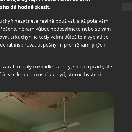
toho dá hodně zkazit.
uchyň nezačnete reálně používat, a až poté vám
cky řešená, někam vůbec nedosáhnete nebo se vám
at si kuchyni je tedy velmi důležité a vyplatí se
 nechat inspirovat úspěšnými proměnami jiných
začátku stály rozpadlé skříňky, špína a prach, ale
ůže vzniknout luxusní kuchyň, kterou byste si