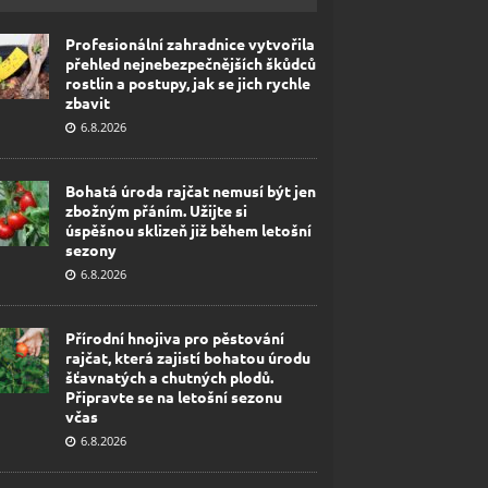
Profesionální zahradnice vytvořila
přehled nejnebezpečnějších škůdců
rostlin a postupy, jak se jich rychle
zbavit
6.8.2026
Bohatá úroda rajčat nemusí být jen
zbožným přáním. Užijte si
úspěšnou sklizeň již během letošní
sezony
6.8.2026
Přírodní hnojiva pro pěstování
rajčat, která zajistí bohatou úrodu
šťavnatých a chutných plodů.
Připravte se na letošní sezonu
včas
6.8.2026