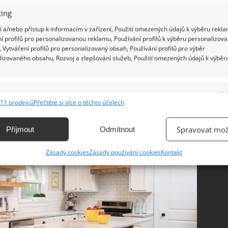
lika měsících se jim s pomocí architektů a dělníků
ing
uchyni.
 a/nebo přístup k informacím v zařízení, Použití omezených údajů k výběru rekla
í profilů pro personalizovanou reklamu, Používání profilů k výběru personalizov
nově vymalovat a zkombinovat bílou s přírodním
 Vytváření profilů pro personalizovaný obsah, Používání profilů pro výběr
ková cena kuchyně vůbec nebyla tak vysoká a
lizovaného obsahu, Rozvoj a zlepšování služeb, Použití omezených údajů k výběr
hválit.
e
Vžd
11 prodejců
Přečtěte si více o těchto účelech
ání a kombinování údajů z jiných zdrojů údajů, Propojení různých zařízení,
kace zařízení na základě automaticky přenášených informací.
Spravovat mož
Příjmout
Odmítnout
ání přesných údajů o zeměpisné poloze, Identifikace zařízení na
Zásady cookies
Zásady používání cookies
Kontakt
ě aktivně vyžádaných informací.
ění bezpečnosti, předcházení a zjišťování podvodů a
ňování chyb, Poskytování a zobrazování reklamy a obsahu,
Vžd
ní a sdělování voleb ochrany osobních údajů.