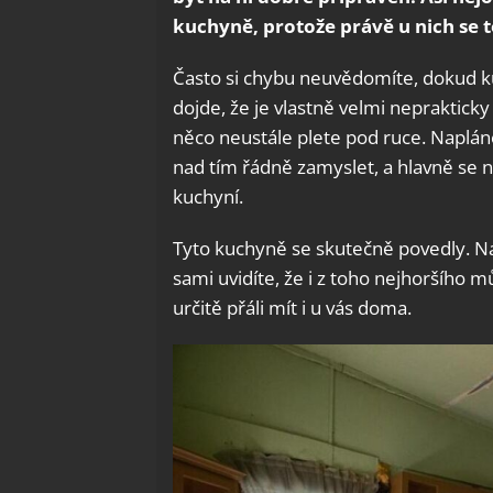
kuchyně, protože právě u nich se 
Často si chybu neuvědomíte, dokud k
dojde, že je vlastně velmi neprakti
něco neustále plete pod ruce. Naplánov
nad tím řádně zamyslet, a hlavně se
kuchyní.
Tyto kuchyně se skutečně povedly. Na 
sami uvidíte, že i z toho nejhoršího m
určitě přáli mít i u vás doma.