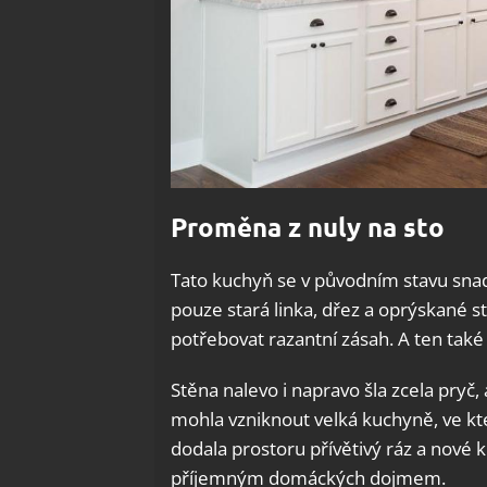
Proměna z nuly na sto
Tato kuchyň se v původním stavu snad
pouze stará linka, dřez a oprýskané s
potřebovat razantní zásah. A ten také 
Stěna nalevo i napravo šla zcela pryč, 
mohla vzniknout velká kuchyně, ve kte
dodala prostoru přívětivý ráz a nové
příjemným domáckých dojmem.