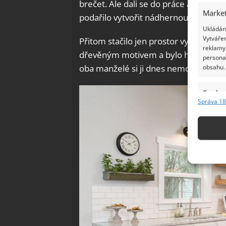
brečet. Ale dali se do práce a po něko
Market
podařilo vytvořit nádhernou světlou k
Ukládání
Vytvářen
Přitom stačilo jen prostor vyklidit, 
reklamy,
dřevěným motivem a bylo hotovo. Cel
persona
oba manželé si ji dnes nemohou vynac
obsahu.
Funkc
Správa 18
Přiřazov
Identifi
Použív
základ
Zajišt
odstra
Ukládá