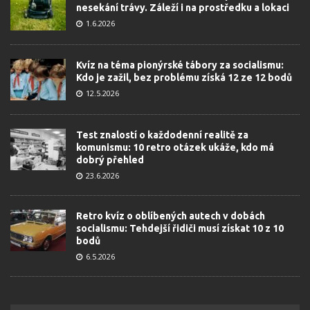
nesekání trávy. Záleží i na prostředku a lokaci
1.6.2026
Kvíz na téma pionýrské tábory za socialismu:
Kdo je zažil, bez problému získá 12 ze 12 bodů
12.5.2026
Test znalostí o každodenní realitě za
komunismu: 10 retro otázek ukáže, kdo má
dobrý přehled
23.6.2026
Retro kvíz o oblíbených autech v dobách
socialismu: Tehdejší řidiči musí získat 10 z 10
bodů
6.5.2026