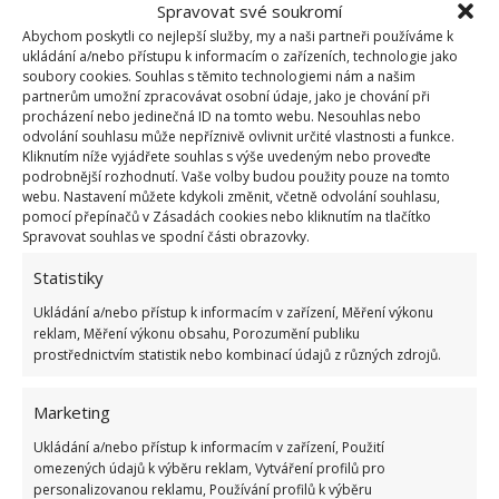
Spravovat své soukromí
Abychom poskytli co nejlepší služby, my a naši partneři používáme k
ukládání a/nebo přístupu k informacím o zařízeních, technologie jako
soubory cookies. Souhlas s těmito technologiemi nám a našim
partnerům umožní zpracovávat osobní údaje, jako je chování při
procházení nebo jedinečná ID na tomto webu. Nesouhlas nebo
odvolání souhlasu může nepříznivě ovlivnit určité vlastnosti a funkce.
Kliknutím níže vyjádřete souhlas s výše uvedeným nebo proveďte
podrobnější rozhodnutí. Vaše volby budou použity pouze na tomto
webu. Nastavení můžete kdykoli změnit, včetně odvolání souhlasu,
pomocí přepínačů v Zásadách cookies nebo kliknutím na tlačítko
Spravovat souhlas ve spodní části obrazovky.
Statistiky
Ukládání a/nebo přístup k informacím v zařízení, Měření výkonu
reklam, Měření výkonu obsahu, Porozumění publiku
Použitím cihel můžete vytvořit poutavý design, díky
prostřednictvím statistik nebo kombinací údajů z různých zdrojů.
kterému bude místnost zajímavější bez nutnosti dalších
Marketing
dekorací. Pokud se jedná o malý projekt, jako je
Ukládání a/nebo přístup k informacím v zařízení, Použití
například oblast kolem krbu, můžete instalovat cihlové
omezených údajů k výběru reklam, Vytváření profilů pro
pásky i s velmi malými zkušenostmi. Hodláte-li cihlové
personalizovanou reklamu, Používání profilů k výběru