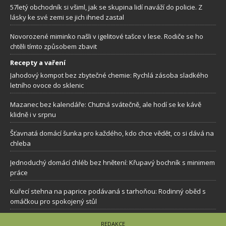
57letý obchodník si všiml, jak se skupina lidí naváží do policie. Z
lásky ke své zemi se jich ihned zastal
Novorozené miminko našli v igelitové tašce v lese. Rodiče se ho
chtěli tímto způsobem zbavit
Recepty a vaření
Jahodový kompot bez zbytečné chemie: Rychlá zásoba sladkého
letního ovoce do sklenic
Mazanec bez kalendáře: Chutná svátečně, ale hodí se ke kávě
klidně i v srpnu
Šťavnatá domácí šunka pro každého, kdo chce vědět, co si dává na
chleba
Jednoduchý domácí chléb bez hnětení: Křupavý bochník s minimem
práce
Kuřecí stehna na paprice podávaná s tarhoňou: Rodinný oběd s
omáčkou pro spokojený stůl
REDAKCE