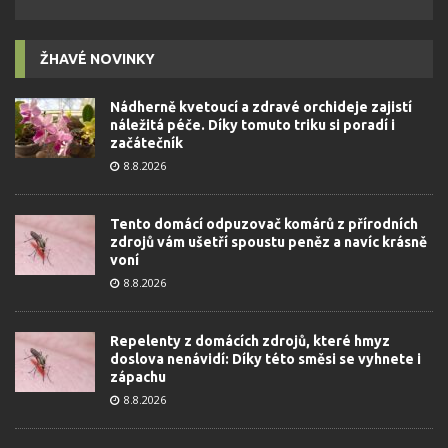
ŽHAVÉ NOVINKY
Nádherně kvetoucí a zdravé orchideje zajistí
náležitá péče. Díky tomuto triku si poradí i
začátečník
8.8.2026
Tento domácí odpuzovač komárů z přírodních
zdrojů vám ušetří spoustu peněz a navíc krásně
voní
8.8.2026
Repelenty z domácích zdrojů, které hmyz
doslova nenávidí: Díky této směsi se vyhnete i
zápachu
8.8.2026