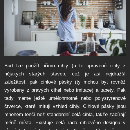
Buď lze použít přímo cihly (a to upravené cihly z
nějakých starých staveb, což je asi nejdražší
záležitost, pak cihlové pásky (ty mohou být rovněž
vyrobeny z pravých cihel nebo imitace) a tapety. Pak
tady máme ještě umělohmotné nebo polystyrenové
čtverce, které imitují vzhled cihly. Cihlové pásky jsou
mnohem tenčí než standardní celá cihla, takže zabírají
méně místa.
E
xistuje celá řada cihlového designu v