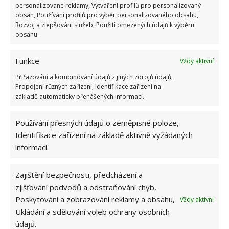
pásky aplikovat na větší plochu, je lépe mít odborné
personalizované reklamy, Vytváření profilů pro personalizovaný
obsah, Používání profilů pro výběr personalizovaného obsahu,
znalosti a praxi. Případně lze použít tapeta. Dnešní
Rozvoj a zlepšování služeb, Použití omezených údajů k výběru
tapety mají velmi realistický vzhled. O tom, zda je lépe
obsahu.
použít něco odolnějšího nebo zda stačí jen tapeta, si
Funkce
Vždy aktivní
musíte rozhodnout sami. Kolem zdroje tepla je určitě
lépe použít odolný a nehořlavý materiál.
Přiřazování a kombinování údajů z jiných zdrojů údajů,
Propojení různých zařízení, Identifikace zařízení na
základě automaticky přenášených informací.
Obrázky: housebeautiful.com
Používání přesných údajů o zeměpisné poloze,
Identifikace zařízení na základě aktivně vyžádaných
informací.
Zajištění bezpečnosti, předcházení a
zjišťování podvodů a odstraňování chyb,
Poskytování a zobrazování reklamy a obsahu,
Vždy aktivní
Ukládání a sdělování voleb ochrany osobních
údajů.