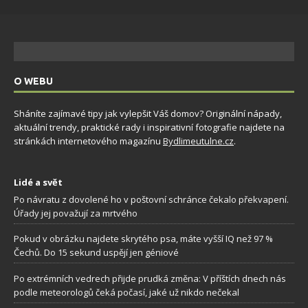
O WEBU
Sháníte zajímavé tipy jak vylepšit Váš domov? Originální nápady,
aktuální trendy, praktické rady i inspirativní fotografie najdete na
stránkách internetového magazínu
Bydlimeutulne.cz
.
Lidé a svět
Po návratu z dovolené ho v poštovní schránce čekalo překvapení.
Úřady jej považují za mrtvého
Pokud v obrázku najdete skrytého psa, máte vyšší IQ než 97 %
Čechů. Do 15 sekund uspějí jen géniové
Po extrémních vedrech přijde prudká změna: V příštích dnech nás
podle meteorologů čeká počasí, jaké už nikdo nečekal