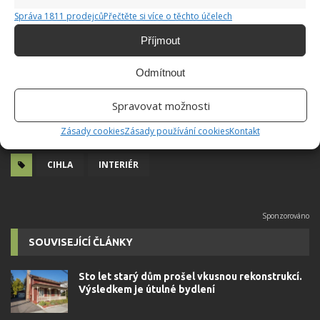
Správa 1811 prodejců
Přečtěte si více o těchto účelech
Příjmout
Odmítnout
Spravovat možnosti
Zásady cookies
Zásady používání cookies
Kontakt
CIHLA
INTERIÉR
SOUVISEJÍCÍ ČLÁNKY
Sto let starý dům prošel vkusnou rekonstrukcí.
Výsledkem je útulné bydlení