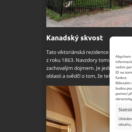
Kanadský skvost
Tato viktoriánská rezidence se nacház
Abychom p
z roku 1863. Navzdory tomu, že už zde 
informací
našim par
zachovalým dojmem. Je jedním z posle
ID na tom
oblasti a svědčí o tom, že tehdejší stav
funkce.
Kliknutím
budou pou
pomocí př
obrazovky
Statist
Ukládání
obsahu, 