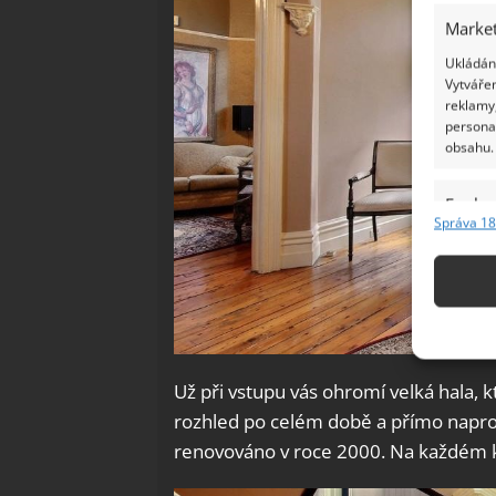
Market
Ukládání
Vytvářen
reklamy,
persona
obsahu.
Funkc
Správa 18
Přiřazov
Identifi
Použív
základ
Už při vstupu vás ohromí velká hala, 
Zajišt
rozhled po celém době a přímo naprot
odstra
renovováno v roce 2000. Na každém kro
Ukládá