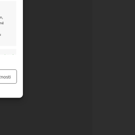
m,
ané
u
y aktivní
nosti
y aktivní