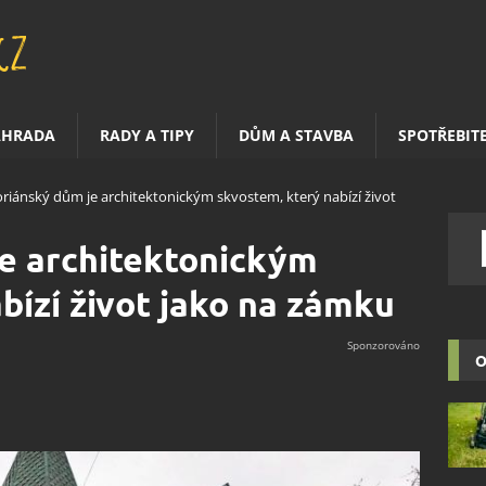
AHRADA
RADY A TIPY
DŮM A STAVBA
SPOTŘEBIT
oriánský dům je architektonickým skvostem, který nabízí život
je architektonickým
bízí život jako na zámku
O