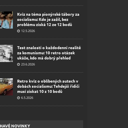
Kvíz na téma pionýrské tábory za
socialismu: Kdo je zažil, bez
problému získá 12 ze 12 bodů
12.5.2026
Test znalostí o každodenní realitě
za komunismu: 10 retro otázek
ukáže, kdo má dobrý přehled
23.6.2026
Retro kvíz o oblíbených autech v
dobách socialismu: Tehdejší řidiči
musí získat 10 z 10 bodů
6.5.2026
HAVÉ NOVINKY