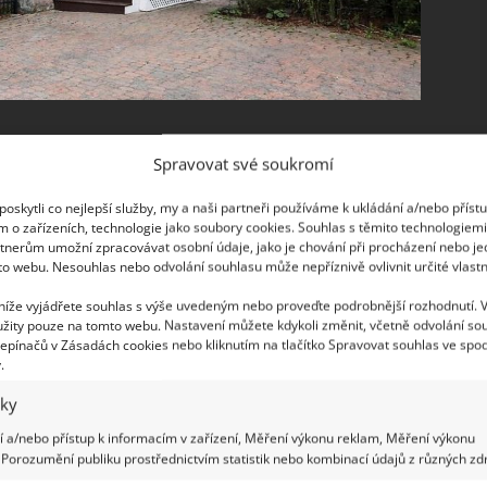
Spravovat své soukromí
í v Saint-Jean-sur-Richelieu v Montérégie a pochází
oskytli co nejlepší služby, my a naši partneři používáme k ukládání a/nebo příst
stojí více než 150 let, stále působí velice
m o zařízeních, technologie jako soubory cookies. Souhlas s těmito technologiem
tnerům umožní zpracovávat osobní údaje, jako je chování při procházení nebo j
dních pozůstatků viktoriánské architektury v této
to webu. Nesouhlas nebo odvolání souhlasu může nepříznivě ovlivnit určité vlastn
itelství si zakládalo na honosnosti a okázalosti.
 níže vyjádřete souhlas s výše uvedeným nebo proveďte podrobnější rozhodnutí. 
žity pouze na tomto webu. Nastavení můžete kdykoli změnit, včetně odvolání so
epínačů v Zásadách cookies nebo kliknutím na tlačítko Spravovat souhlas ve spod
.
iky
 a/nebo přístup k informacím v zařízení, Měření výkonu reklam, Měření výkonu
Porozumění publiku prostřednictvím statistik nebo kombinací údajů z různých zdr