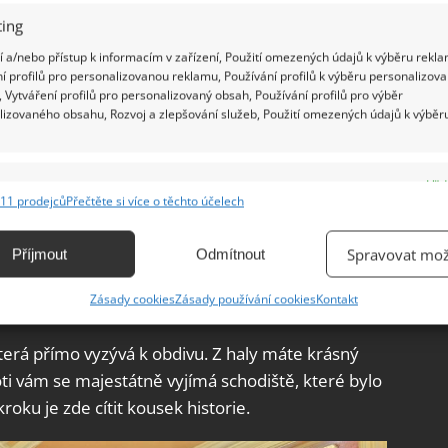
ing
 a/nebo přístup k informacím v zařízení, Použití omezených údajů k výběru rekla
í profilů pro personalizovanou reklamu, Používání profilů k výběru personalizov
 Vytváření profilů pro personalizovaný obsah, Používání profilů pro výběr
lizovaného obsahu, Rozvoj a zlepšování služeb, Použití omezených údajů k výběr
e
Vžd
11 prodejců
Přečtěte si více o těchto účelech
ání a kombinování údajů z jiných zdrojů údajů, Propojení různých zařízení,
kace zařízení na základě automaticky přenášených informací.
Spravovat mož
Příjmout
Odmítnout
ání přesných údajů o zeměpisné poloze, Identifikace zařízení na
Zásady cookies
Zásady používání cookies
Kontakt
ě aktivně vyžádaných informací.
která přímo vyzývá k obdivu. Z haly máte krásný
ění bezpečnosti, předcházení a zjišťování podvodů a
i vám se majestátně vyjímá schodiště, které bylo
ňování chyb, Poskytování a zobrazování reklamy a obsahu,
Vžd
ku je zde cítit kousek historie.
ní a sdělování voleb ochrany osobních údajů.