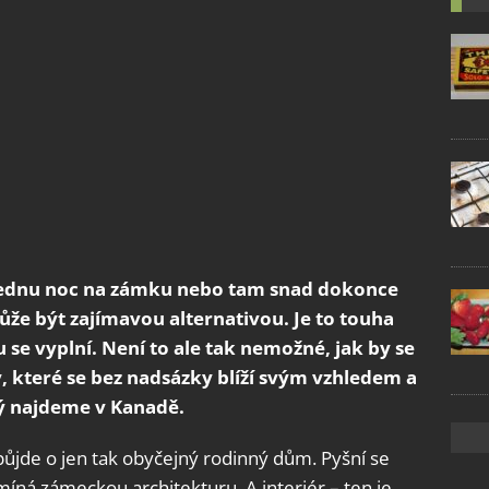
oň jednu noc na zámku nebo tam snad dokonce
že být zajímavou alternativou. Je to touha
se vyplní. Není to ale tak nemožné, jak by se
, které se bez nadsázky blíží svým vzhledem a
ý najdeme v Kanadě.
půjde o jen tak obyčejný rodinný dům. Pyšní se
míná zámeckou architekturu. A interiér – ten je