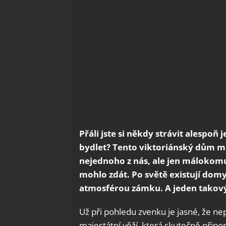
Přáli jste si někdy strávit alesp
bydlet? Tento viktoriánský dům mů
nejednoho z nás, ale jen málokomu 
mohlo zdát. Po světě existují domy
atmosférou zámku. A jeden takov
Už při pohledu zvenku je jasné, že ne
majestátní věží, která skutečně připo