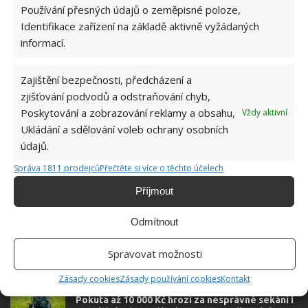
Jméno
*
Používání přesných údajů o zeměpisné poloze,
Identifikace zařízení na základě aktivně vyžádaných
E-mail
*
informací.
Zajištění bezpečnosti, předcházení a
Webová stránka
zjišťování podvodů a odstraňování chyb,
Poskytování a zobrazování reklamy a obsahu,
Vždy aktivní
Ukládání a sdělování voleb ochrany osobních
údajů.
Správa 1811 prodejců
Přečtěte si více o těchto účelech
Příjmout
Odmítnout
Spravovat možnosti
OBLÍBENÉ ČLÁNKY
Zásady cookies
Zásady používání cookies
Kontakt
Pokuta až 10 000 Kč hrozí za nesprávné sekání i