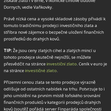
získáte zlato i v Brně, v ikonické cihlové budově
Dornych, vedle Vaňkovky.
Právě nízká cena a vysoké skladové zásoby přivádí k
tomuto tradičnímu prodejci investičního zlata a
stříbra nové zájemce o bezpečné uložení finančních
prostředků do drahých kovů.
TIP:
Že jsou ceny zlatých cihel a zlatých mincí u
tohoto prodejce skutečně nejnižší, se můžete
přesvědčit na stránce
investiční zlato
. Ceník v euro je
na stránce
investičné zlato
.
Přízemní cenou zlata se tento prodejce výrazně
odlišuje od ostatních nabídek na trhu. Potvrzuje to i
jeho umístění na prvním místě loňského srovnání
finančních produktů v kategorii prodejců drahých
kovů (soutěž pořádá server Finparáda společnosti