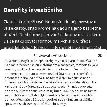
Benefity investičního
Zlato je bezúdržbové. Nemusíte do něj investovat
velké částky, snad kromě nákladů na jeho bezpečné
uložení. Není nutné jej rovněž nakupovat ve velkém.
Dá se nakupovat i formou malých slitků, třeba
pravidelně, každý měsíc, kdy do něj investujete část
svých příjmů. Je též na rozdíl od nemovitosti
Spravovat své soukromí
přenosné. I jeho likvidita je snadnější než u
Abychom poskytli co nejlepší služby, my a naši partneři používáme k
ukládání a/nebo přístupu k informacím o zařízeních, technologie jako
nemovitostí. Zatímco investiční zlato prodáte
soubory cookies. Souhlas s těmito technologiemi nám a našim
kdykoliv a kdekoliv v podstatě obratem, prodej
partnerům umožní zpracovávat osobní údaje, jako je chování při
procházení nebo jedinečná ID na tomto webu. Nesouhlas nebo
nemovitosti je náročný a zdlouhavý. Uložit si tedy
odvolání souhlasu může nepříznivě ovlivnit určité vlastnosti a funkce.
majetek do zlata bude mnohem výhodnější.
Kliknutím níže vyjádřete souhlas s výše uvedeným nebo proveďte
podrobnější rozhodnutí. Vaše volby budou použity pouze na tomto
webu. Nastavení můžete kdykoli změnit, včetně odvolání souhlasu,
pomocí přepínačů v Zásadách cookies nebo kliknutím na tlačítko
Spravovat souhlas ve spodní části obrazovky.