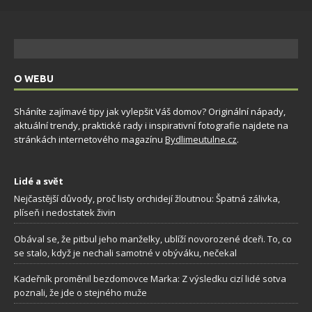
O WEBU
Sháníte zajímavé tipy jak vylepšit Váš domov? Originální nápady,
aktuální trendy, praktické rady i inspirativní fotografie najdete na
stránkách internetového magazínu
Bydlimeutulne.cz
.
Lidé a svět
Nejčastější důvody, proč listy orchidejí žloutnou: Špatná zálivka,
plíseň i nedostatek živin
Obával se, že pitbul jeho manželky, ublíží novorozené dceři. To, co
se stalo, když je nechali samotné v obýváku, nečekal
Kadeřník proměnil bezdomovce Marka: Z výsledku cizí lidé sotva
poznali, že jde o stejného muže