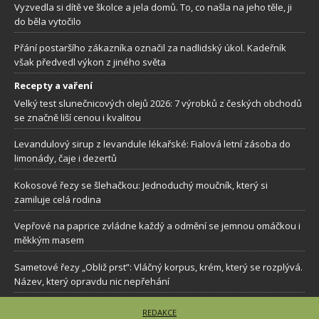
Vyzvedla si dítě ve školce a jela domů. To, co našla na jeho těle, ji
do běla vytočilo
Přání postaršího zákazníka označil za nadlidský úkol. Kadeřník
však předvedl výkon z jiného světa
Recepty a vaření
Velký test slunečnicových olejů 2026: 7 výrobků z českých obchodů
se značně liší cenou i kvalitou
Levandulový sirup z levandule lékařské: Fialová letní zásoba do
limonády, čaje i dezertů
Kokosové řezy se šlehačkou: Jednoduchý moučník, který si
zamiluje celá rodina
Vepřové na paprice zvládne každý a odmění se jemnou omáčkou i
měkkým masem
Sametové řezy „Obliž prst”: Vláčný korpus, krém, který se rozplývá.
Název, který opravdu nic nepřehání
REDAKCE