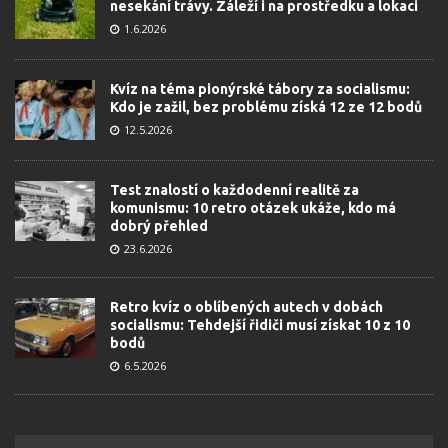
nesekání trávy. Záleží i na prostředku a lokaci
1.6.2026
Kvíz na téma pionýrské tábory za socialismu:
Kdo je zažil, bez problému získá 12 ze 12 bodů
12.5.2026
Test znalostí o každodenní realitě za
komunismu: 10 retro otázek ukáže, kdo má
dobrý přehled
23.6.2026
Retro kvíz o oblíbených autech v dobách
socialismu: Tehdejší řidiči musí získat 10 z 10
bodů
6.5.2026