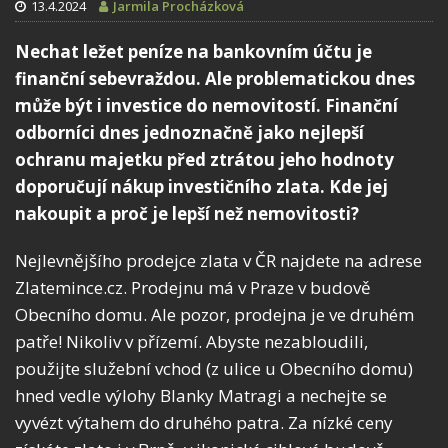
13.4.2024
Jarmila Procházková
Nechat ležet peníze na bankovním účtu je
finanční sebevraždou. Ale problematickou dnes
může být i investice do nemovitostí. Finanční
odborníci dnes jednoznačně jako nejlepší
ochranu majetku před ztrátou jeho hodnoty
doporučují nákup investičního zlata. Kde jej
nakoupit a proč je lepší než nemovitosti?
Nejlevnějšího prodejce zlata v ČR najdete na adrese
Zlatemince.cz. Prodejnu má v Praze v budově
Obecního domu. Ale pozor, prodejna je ve druhém
patře! Nikoliv v přízemí. Abyste nezabloudili,
použijte služební vchod (z ulice u Obecního domu)
hned vedle výlohy Blanky Matragi a nechejte se
vyvézt výtahem do druhého patra. Za nízké ceny