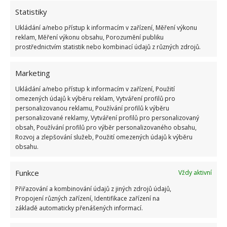
Statistiky
Přidejte svůj názor
Ukládání a/nebo přístup k informacím v zařízení, Měření výkonu
reklam, Měření výkonu obsahu, Porozumění publiku
KOMENTOVAT
prostřednictvím statistik nebo kombinací údajů z různých zdrojů.
Marketing
Ukládání a/nebo přístup k informacím v zařízení, Použití
BUĎTE PRVNÍ KDO PŘIDÁ KOMENTÁŘ
omezených údajů k výběru reklam, Vytváření profilů pro
personalizovanou reklamu, Používání profilů k výběru
Napište komentář
personalizované reklamy, Vytváření profilů pro personalizovaný
obsah, Používání profilů pro výběr personalizovaného obsahu,
Rozvoj a zlepšování služeb, Použití omezených údajů k výběru
Vaše e-mailová adresa nebude zveřejněna.
obsahu.
Komentář
Funkce
Vždy aktivní
Přiřazování a kombinování údajů z jiných zdrojů údajů,
Propojení různých zařízení, Identifikace zařízení na
základě automaticky přenášených informací.