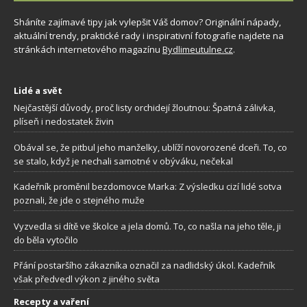
Sháníte zajímavé tipy jak vylepšit Váš domov? Originální nápady,
aktuální trendy, praktické rady i inspirativní fotografie najdete na
stránkách internetového magazínu
Bydlimeutulne.cz
.
Lidé a svět
Nejčastější důvody, proč listy orchidejí žloutnou: Špatná zálivka,
plíseň i nedostatek živin
Obával se, že pitbul jeho manželky, ublíží novorozené dceři. To, co
se stalo, když je nechali samotné v obýváku, nečekal
Kadeřník proměnil bezdomovce Marka: Z výsledku cizí lidé sotva
poznali, že jde o stejného muže
Vyzvedla si dítě ve školce a jela domů. To, co našla na jeho těle, ji
do běla vytočilo
Přání postaršího zákazníka označil za nadlidský úkol. Kadeřník
však předvedl výkon z jiného světa
Recepty a vaření