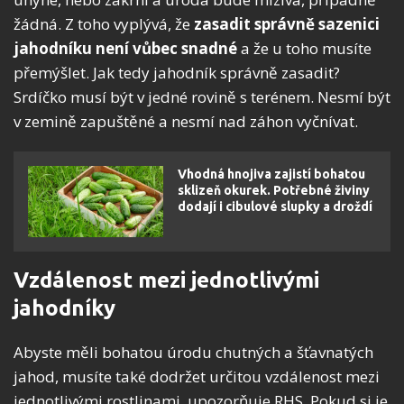
žádná. Z toho vyplývá, že
zasadit správně sazenici
jahodníku není vůbec snadné
a že u toho musíte
přemýšlet. Jak tedy jahodník správně zasadit?
Srdíčko musí být v jedné rovině s terénem. Nesmí být
v zemině zapuštěné a nesmí nad záhon vyčnívat.
Vhodná hnojiva zajistí bohatou
sklizeň okurek. Potřebné živiny
dodají i cibulové slupky a droždí
Vzdálenost mezi jednotlivými
jahodníky
Abyste měli bohatou úrodu chutných a šťavnatých
jahod, musíte také dodržet určitou vzdálenost mezi
jednotlivými rostlinami, upozorňuje RHS. Pokud si je