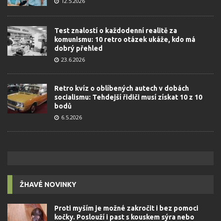
12.5.2026
Test znalostí o každodenní realitě za
komunismu: 10 retro otázek ukáže, kdo má
dobrý přehled
23.6.2026
Retro kvíz o oblíbených autech v dobách
socialismu: Tehdejší řidiči musí získat 10 z 10
bodů
6.5.2026
ŽHAVÉ NOVINKY
Proti myším je možné zakročit i bez pomoci
kočky. Poslouží i past s kouskem sýra nebo