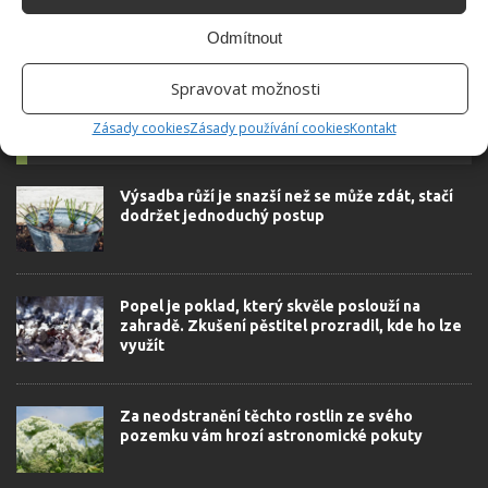
Odmítnout
Spravovat možnosti
Zásady cookies
Zásady používání cookies
Kontakt
SOUVISEJÍCÍ ČLÁNKY
Výsadba růží je snazší než se může zdát, stačí
dodržet jednoduchý postup
Popel je poklad, který skvěle poslouží na
zahradě. Zkušení pěstitel prozradil, kde ho lze
využít
Za neodstranění těchto rostlin ze svého
pozemku vám hrozí astronomické pokuty