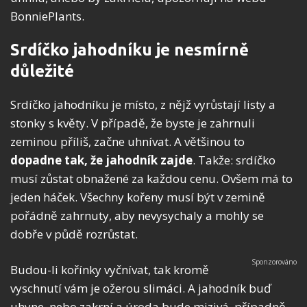
BonniePlants.
Srdíčko jahodníku je nesmírně
důležité
Srdíčko jahodníku je místo, z nějž vyrůstají listy a
stonky s květy. V případě, že byste je zahrnuli
zeminou příliš, začne uhnívat. A většinou to
dopadne tak, že jahodník zajde
. Takže: srdíčko
musí zůstat obnažené za každou cenu. Ovšem má to
jeden háček. Všechny kořeny musí být v zemině
pořádně zahrnuty, aby nevysychaly a mohly se
dobře v půdě rozrůstat.
Budou-li kořínky vyčnívat, tak kromě
vyschnutí vám je ožerou slimáci. A jahodník buď
uhyne, nebo zakrní a úroda bude mizivá, případně