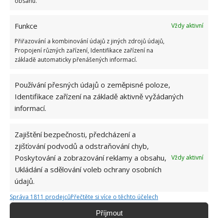
obsahu.
Funkce
Vždy aktivní
Přiřazování a kombinování údajů z jiných zdrojů údajů,
Propojení různých zařízení, Identifikace zařízení na
JAHODY
PĚSTOVÁNÍ JAHOD
SÁZENÍ
základě automaticky přenášených informací.
ZAHRADA
Používání přesných údajů o zeměpisné poloze,
Identifikace zařízení na základě aktivně vyžádaných
Přidejte svůj názor
informací.
KOMENTOVAT
Zajištění bezpečnosti, předcházení a
zjišťování podvodů a odstraňování chyb,
Jiří Kolář
Poskytování a zobrazování reklamy a obsahu,
Vždy aktivní
Ukládání a sdělování voleb ochrany osobních
Absolvent České zemědělské
údajů.
univerzity, který je již od malička
velkým kutilem. V podstatě vše, co je
Správa 1811 prodejců
Přečtěte si více o těchto účelech
možné najít v j...
[Více o autorovi]
Příjmout