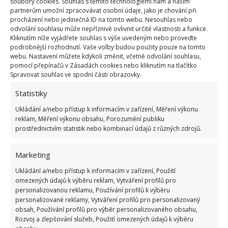
soubory cookies. Souhlas s těmito technologiemi nám a našim
Správná výsadba jahodníků je tedy pro budoucí
partnerům umožní zpracovávat osobní údaje, jako je chování při
úrodu tím nejzákladnějším. Na BydlímeÚtulně jsme
procházení nebo jedinečná ID na tomto webu. Nesouhlas nebo
odvolání souhlasu může nepříznivě ovlivnit určité vlastnosti a funkce.
pro vás nedávno rovněž napsali, jak máte
jahodníky
Kliknutím níže vyjádřete souhlas s výše uvedeným nebo proveďte
přihnojovat
.
podrobnější rozhodnutí. Vaše volby budou použity pouze na tomto
webu. Nastavení můžete kdykoli změnit, včetně odvolání souhlasu,
pomocí přepínačů v Zásadách cookies nebo kliknutím na tlačítko
Zdroje:
BonniePlants
,
RHS
Spravovat souhlas ve spodní části obrazovky.
Statistiky
Ukládání a/nebo přístup k informacím v zařízení, Měření výkonu
reklam, Měření výkonu obsahu, Porozumění publiku
prostřednictvím statistik nebo kombinací údajů z různých zdrojů.
Marketing
Ukládání a/nebo přístup k informacím v zařízení, Použití
omezených údajů k výběru reklam, Vytváření profilů pro
personalizovanou reklamu, Používání profilů k výběru
personalizované reklamy, Vytváření profilů pro personalizovaný
obsah, Používání profilů pro výběr personalizovaného obsahu,
Rozvoj a zlepšování služeb, Použití omezených údajů k výběru