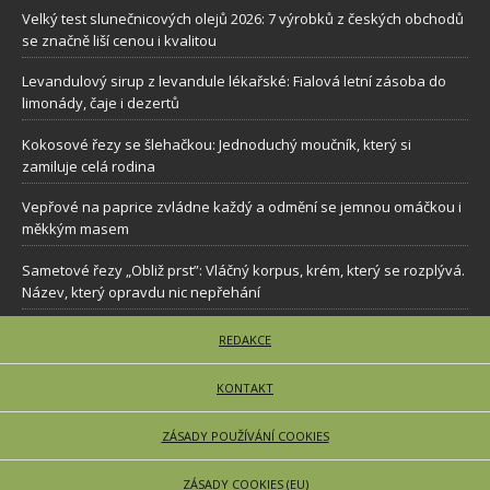
Velký test slunečnicových olejů 2026: 7 výrobků z českých obchodů
se značně liší cenou i kvalitou
Levandulový sirup z levandule lékařské: Fialová letní zásoba do
limonády, čaje i dezertů
Kokosové řezy se šlehačkou: Jednoduchý moučník, který si
zamiluje celá rodina
Vepřové na paprice zvládne každý a odmění se jemnou omáčkou i
měkkým masem
Sametové řezy „Obliž prst”: Vláčný korpus, krém, který se rozplývá.
Název, který opravdu nic nepřehání
REDAKCE
KONTAKT
ZÁSADY POUŽÍVÁNÍ COOKIES
ZÁSADY COOKIES (EU)