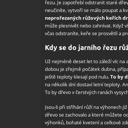
řezu. Je zapotřebí odstranit staré d
neučiníte, vytvoří se málo poupat a k
neprořezaných růžových keřích dr
může plesnivět nebo zahnívat. Když v
včas odstraníte, keře se prosvětlí a p
Kdy se do jarního řezu růž
Už nejméně deset let to záleží víc na
dobou je zřejmě počátek dubna, příp
ještě teploty klesají pod nulu.
To by d
na několik dní dostaví letní teploty. A
To by dřevo v čerstvých ranách vysych
Jsou-li při stříhání růží na výhonech j
dřevo se zachovalo a které můžete ods
výhonků, bohaté kvetení a celkové zdra