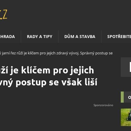
AHRADA
RADY A TIPY
DŮM A STAVBA
SPOTŘEBIT
 jarní řez růží je klíčem pro jejich zdravý vývoj. Správný postup se
ží je klíčem pro jejich
ný postup se však liší
O