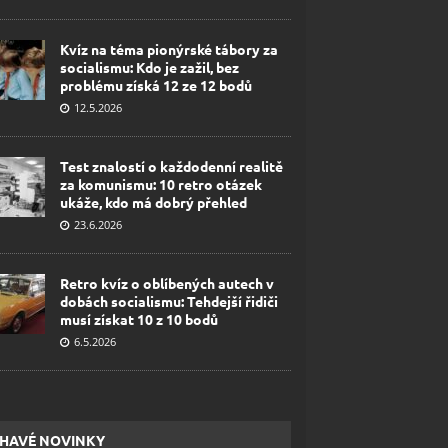
Kvíz na téma pionýrské tábory za
socialismu: Kdo je zažil, bez
problému získá 12 ze 12 bodů
12.5.2026
Test znalostí o každodenní realitě
za komunismu: 10 retro otázek
ukáže, kdo má dobrý přehled
23.6.2026
Retro kvíz o oblíbených autech v
dobách socialismu: Tehdejší řidiči
musí získat 10 z 10 bodů
6.5.2026
HAVÉ NOVINKY