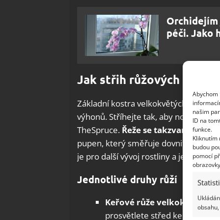
Orchidejím 
péči. Jako 
Jak střih růžových keřů 
Abychom p
Základní kostra velkokvětých růží má m
informací
našim par
výhonů. Stříhejte tak, aby nové výhony
ID na tom
TheSpruce.
Řeže se takzvaně na ve
funkce.
Kliknutím
pupen, který směřuje dovnitř keře, na
budou pou
je pro další vývoj rostliny a její kvete
pomocí př
obrazovky
Jednotlivé druhy růží
Statist
Ukládání
Keřové růže velkokvěté a č
obsahu, 
prosvětlete střed keře, řežte 