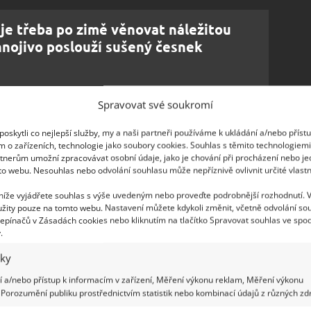
je třeba po zimě věnovat náležitou
hnojivo poslouží sušený česnek
Spravovat své soukromí
provést
oskytli co nejlepší služby, my a naši partneři používáme k ukládání a/nebo příst
ít zhruba pět zdravých, silných, ne příliš starých
m o zařízeních, technologie jako soubory cookies. Souhlas s těmito technologiem
tnerům umožní zpracovávat osobní údaje, jako je chování při procházení nebo j
 směřovaly ven z keře, a nikoliv dovnitř, radí
to webu. Nesouhlas nebo odvolání souhlasu může nepříznivě ovlivnit určité vlastn
nkovní očko
. Když zachováte vnitřní pupen, tj.
 níže vyjádřete souhlas s výše uvedeným nebo proveďte podrobnější rozhodnutí. 
roste vám tam i nový výhon. Správný jarní řez růží
žity pouze na tomto webu. Nastavení můžete kdykoli změnit, včetně odvolání so
ní nesmírně důležitý.
epínačů v Zásadách cookies nebo kliknutím na tlačítko Spravovat souhlas ve spod
.
iky
 a/nebo přístup k informacím v zařízení, Měření výkonu reklam, Měření výkonu
ajohybridy
– odstraňte staré a nemocné dřevo;
Porozumění publiku prostřednictvím statistik nebo kombinací údajů z různých zdr
až do zdravého dřeva; řežte na 5 oček.