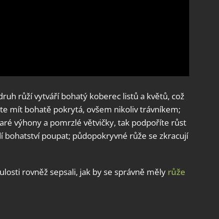
druh růží vytváří bohatý koberec listů a květů, což
ete mít bohatě pokrytá, ovšem nikoliv trávníkem;
aré výhony a pomrzlé větvičky, tak podpoříte růst
 bohatství poupat; půdopokryvné růže se zkracují
losti rovněž sepsali, jak by se správně měly
růže