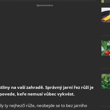
iny na vaší zahradě. Správný jarní řez růží je
epovede, keře nemusí vůbec vykvést.
ily ty nejhezčí růže, neobejde se to bez jarního