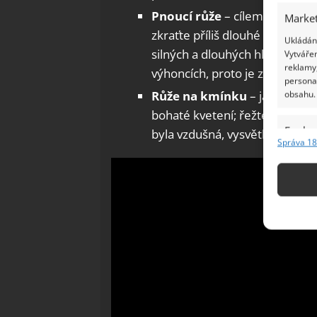
Pnoucí růže
– cílem prořezu j
Market
zkraťte příliš dlouhé boční v
Ukládání
silných a dlouhých hlavních v
Vytvářen
reklamy,
výhoncích, proto je zachovejte
persona
Růže na kmínku
– jarním ře
obsahu.
bohaté kvetení; řežte tak, ab
Funkc
byla vzdušná, vysvětluje Gard
Správa 18
Přiřazov
Identifi
Použív
základ
Zajišt
odstra
Ukládá