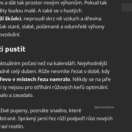
řevo a dát tak prostor novým výhonům. Pokud tak
věty budou malé. A také se v hustých
ží škůdci
, neproudí skrz ně vzduch a dřevina
šak staré, slabé, polámané a odumřelé výhony
rovzdušní.
í pustit
 aktuálním počasí než na kalendáři. Nejvhodnější
adně celý duben. Růže nesmíte řezat v době, kdy
řevo v místech řezu namrzlo
. Někdy se na jaře
ni ty nejsou pro stříhání růžových keřů optimální.
alo a zavadalo.
iž živé pupeny, poznáte snadno, které
tranit. Správný jarní řez růží podpoří růst nových
ví rostlin.