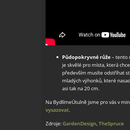
Půdopokryvné růže
– tento 
je skvělé pro místa, která chc
především musíte odstříhat st
mladých výhonků, které nasadí
asi tak na 20 cm.
Na BydlímeÚtulně jsme pro vás v minu
vysazovat
.
Zdroje:
GardenDesign
,
TheSpruce