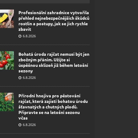
Profesionální zahradnice vytvořila
přehled nejnebezpečnějších škůdců
rostlin a postupy, jak se jich rychle
zbavit
6.8.2026
Bohatá úroda rajčat nemusí být jen
zbožným přáním. Užijte si
úspěšnou sklizeň již během letošní
sezony
6.8.2026
Přírodní hnojiva pro pěstování
rajčat, která zajistí bohatou úrodu
šťavnatých a chutných plodů.
Připravte se na letošní sezonu
včas
6.8.2026