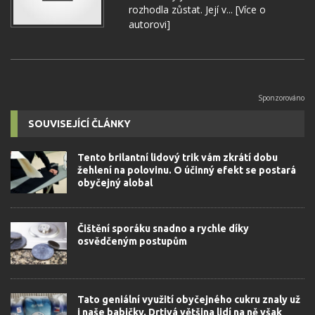
rozhodla zůstat. Její v...
[Více o
autorovi]
SOUVISEJÍCÍ ČLÁNKY
Tento brilantní lidový trik vám zkrátí dobu
žehlení na polovinu. O účinný efekt se postará
obyčejný alobal
Čištění sporáku snadno a rychle díky
osvědčeným postupům
Tato geniální využití obyčejného cukru znaly už
i naše babičky. Drtivá většina lidí na ně však