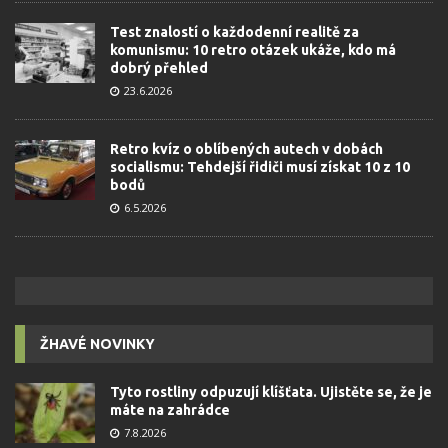
Test znalostí o každodenní realitě za
komunismu: 10 retro otázek ukáže, kdo má
dobrý přehled
23.6.2026
Retro kvíz o oblíbených autech v dobách
socialismu: Tehdejší řidiči musí získat 10 z 10
bodů
6.5.2026
ŽHAVÉ NOVINKY
Tyto rostliny odpuzují klíšťata. Ujistěte se, že je
máte na zahrádce
7.8.2026