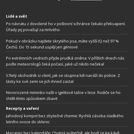
Lidé a svět
Po návratu z dovolené ho v poštovní schránce čekalo překvapení.
Úřady jej považují za mrtvého
Pokud v obrázku najdete skrytého psa, máte vyšší IQ než 97 %
Čechů. Do 15 sekund uspějí jen géniové
Po extrémních vedrech přijde prudká změna: V příštích dnech nás
podle meteorologů čeká počasí, jaké už nikdo nečekal
57letý obchodník si všiml, jak se skupina lidí naváží do policie. Z
lásky ke své zemi se jich ihned zastal
Novorozené miminko našli v igelitové tašce v lese. Rodiče se ho
chtěli tímto způsobem zbavit
Recepty a vaření
Jahodový kompot bez zbytečné chemie: Rychlá zásoba sladkého
letního ovoce do sklenic
Mazanec bez kalendáře: Chutná svátečně, ale hodí se ke kávě