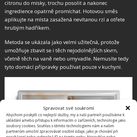
citronu do misky, trochu posolit a nakonec
ingredience opatrně promíchat. Hotovou směs
aplikujte na místa zasažená nevítanou rzí a otřete
hrubým hadříkem.
Metoda se ukázala jako velmi užitečná, protože
umožňuje zbavit se i těch nejodolnějších skvrn,
včetně těch na vaně nebo umyvadle. Nemusíte tedy
tyto domácí přípravky používat pouze v kuchyni.
Spravovat své soukromí
Abychom poskytli co nejlepší služby, my a naši partneři používáme k
ukládání a/nebo přístupu k informacím o zařízeních, technologie jako
soubory cookies. Souhlas s těmito technologiemi nám a našim
partnerům umožní zpracovávat osobní údaje, jako je chování při
procházení nebo jedinečná ID na tomto webu. Nesouhlas nebo