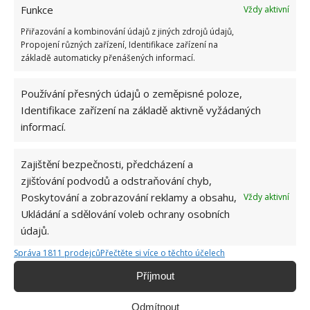
Funkce
Vždy aktivní
Brambory můžete při boji proti rzi využít ještě jiným
Přiřazování a kombinování údajů z jiných zdrojů údajů,
způsobem. Zeleninu nakrájejte na kousky, posypejte
Propojení různých zařízení, Identifikace zařízení na
základě automaticky přenášených informací.
kuchyňskou solí a položte na postižený povrch. Asi
po 15 až 30 minutách byste měli předmět důkladně
Používání přesných údajů o zeměpisné poloze,
umýt a poté otřít papírovým ručníkem. Je mnohem
Identifikace zařízení na základě aktivně vyžádaných
lepší používat papírové ručníky, protože látkové
informací.
utěrky si s největší pravděpodobností zničíte. Rez lze
totiž z látky jen těžko vyprat. Proto doporučujeme,
Zajištění bezpečnosti, předcházení a
abyste používali produkt, který následně vyhodíte.
zjišťování podvodů a odstraňování chyb,
Poskytování a zobrazování reklamy a obsahu,
Vždy aktivní
Zdroj: TheSpruce
Ukládání a sdělování voleb ochrany osobních
údajů.
Správa 1811 prodejců
Přečtěte si více o těchto účelech
Příjmout
Odmítnout