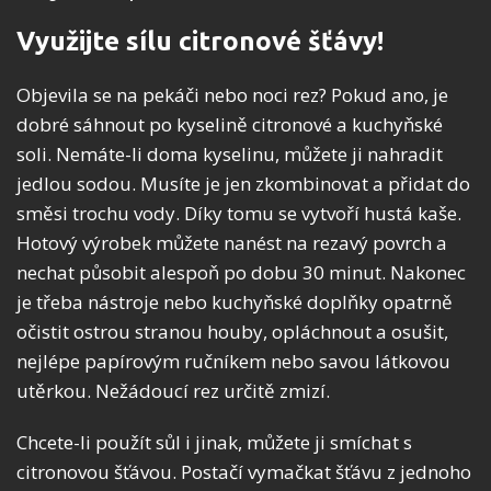
Využijte sílu citronové šťávy!
Objevila se na pekáči nebo noci rez? Pokud ano, je
dobré sáhnout po kyselině citronové a kuchyňské
soli. Nemáte-li doma kyselinu, můžete ji nahradit
jedlou sodou. Musíte je jen zkombinovat a přidat do
směsi trochu vody. Díky tomu se vytvoří hustá kaše.
Hotový výrobek můžete nanést na rezavý povrch a
nechat působit alespoň po dobu 30 minut. Nakonec
je třeba nástroje nebo kuchyňské doplňky opatrně
očistit ostrou stranou houby, opláchnout a osušit,
nejlépe papírovým ručníkem nebo savou látkovou
utěrkou. Nežádoucí rez určitě zmizí.
Chcete-li použít sůl i jinak, můžete ji smíchat s
citronovou šťávou. Postačí vymačkat šťávu z jednoho