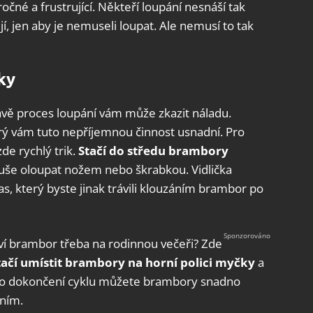
né a frustrující. Někteří loupání nesnáší tak
, jen aby je nemuseli loupat. Ale nemusí to tak
ky
rávě proces loupání vám může zkazit náladu.
erý vám tuto nepříjemnou činnost usnadní. Pro
de rychlý trik.
Stačí do středu brambory
duše oloupat nožem nebo škrabkou. Vidlička
as, který byste jinak trávili klouzáním brambor po
tví brambor třeba na rodinnou večeři? Zde
tačí umístit brambory na horní polici myčky
a
. Po dokončení cyklu můžete brambory snadno
áním.