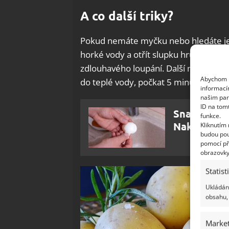
A co další triky?
Pokud nemáte myčku nebo hledáte ješ
horké vody a otřít slupku hrubou stra
zdlouhavého loupání. Další možností 
Abychom p
do teplé vody, počkat 5 minut a poté 
informací
našim par
ID na tom
Snadné loup
funkce.
Naklepání v
Kliknutím
budou pou
pomocí př
obrazovky
Statist
Ukládání
obsahu, 
Market