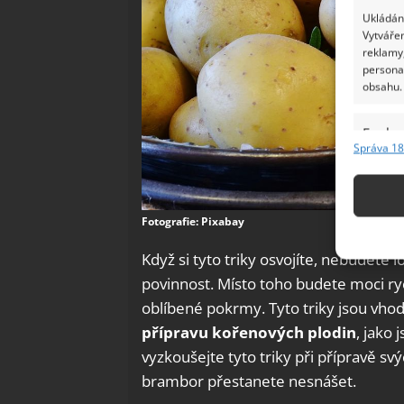
Ukládání
Vytvářen
reklamy,
persona
obsahu.
Funkc
Správa 18
Přiřazov
Identifi
Fotografie: Pixabay
Použív
základ
Když si tyto triky osvojíte, nebudet
povinnost. Místo toho budete moci ry
Zajišt
oblíbené pokrmy. Tyto triky jsou vho
odstra
přípravu kořenových plodin
, jako
Ukládá
vyzkoušejte tyto triky při přípravě sv
brambor přestanete nesnášet.