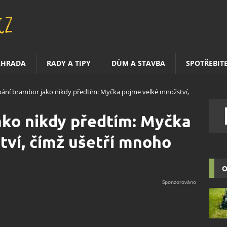
AHRADA
RADY A TIPY
DŮM A STAVBA
SPOTŘEBIT
ání brambor jako nikdy předtím: Myčka pojme velké množství,
ako nikdy předtím: Myčka
ví, čímž ušetří mnoho
O