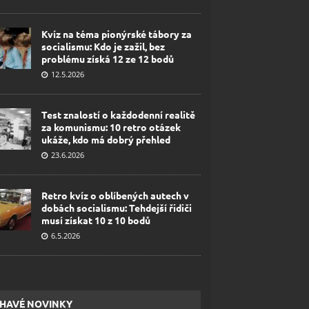
Kvíz na téma pionýrské tábory za
socialismu: Kdo je zažil, bez
problému získá 12 ze 12 bodů
12.5.2026
Test znalostí o každodenní realitě
za komunismu: 10 retro otázek
ukáže, kdo má dobrý přehled
23.6.2026
Retro kvíz o oblíbených autech v
dobách socialismu: Tehdejší řidiči
musí získat 10 z 10 bodů
6.5.2026
HAVÉ NOVINKY