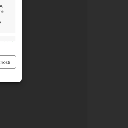
m,
ané
u
y aktivní
nosti
y aktivní