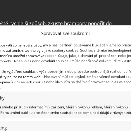
tě rychlejší způsob, zkuste brambory ponořit do
nou houbičky na nádobí. Zbavíte se slupky bez
Spravovat své soukromí
je použít drátěnku. Opět stačí brambory ponořit
oskytli co nejlepší služby, my a naši partneři používáme k ukládání a/nebo příst
je vydrhnout.
m o zařízeních, technologie jako soubory cookies. Souhlas s těmito technologiem
tnerům umožní zpracovávat osobní údaje, jako je chování při procházení nebo j
to webu. Nesouhlas nebo odvolání souhlasu může nepříznivě ovlivnit určité vlastn
ání vajec díky metodě 4 × 3:
 průběhu vaření ušetří čas i námahu
 níže vyjádřete souhlas s výše uvedeným nebo proveďte podrobnější rozhodnutí. 
žity pouze na tomto webu. Nastavení můžete kdykoli změnit, včetně odvolání so
epínačů v Zásadách cookies nebo kliknutím na tlačítko Spravovat souhlas ve spod
.
iky
 a/nebo přístup k informacím v zařízení, Měření výkonu reklam, Měření výkonu
Porozumění publiku prostřednictvím statistik nebo kombinací údajů z různých zdr
ing