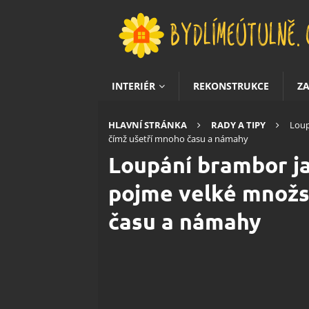
INTERIÉR
REKONSTRUKCE
Z
HLAVNÍ STRÁNKA
RADY A TIPY
Loup
čímž ušetří mnoho času a námahy
Loupání brambor j
pojme velké množst
času a námahy