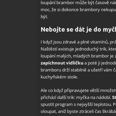
loupání brambor může být časově nároč
moc, že si dokonce brambory nekupují
být.
Nebojte se dát je do myč
I když jsou zdravé a plné vitamínů, p
Naštěstí existuje jednoduchý trik, kt
loupání malých, mladých brambor je z
zapíchnout vidličku
a poté ji jedno
bramboru drží stabilně a ušetří vám č
kuchyňském stole.
Ale co když připravujete větší množs
přichází další trik: myčka na nádobí.
S
spustit program s nejvyšší teplotou
oloupat, aniž byste ztráceli čas škráb