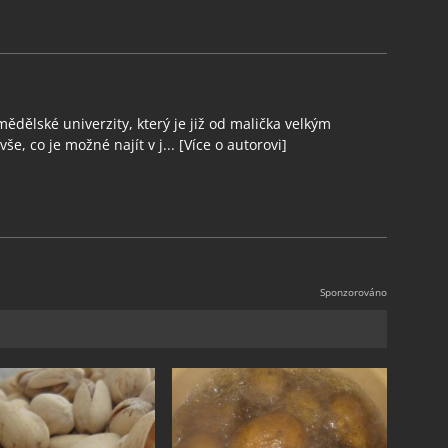
ědělské univerzity, který je již od malička velkým
še, co je možné najít v j...
[Více o autorovi]