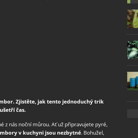
bor. Zjistěte, jak tento jednoduchý trik
šetří čas.
z nás noční můrou. Ať už připravujete pyré,
mbory v kuchyni jsou nezbytné
. Bohužel,