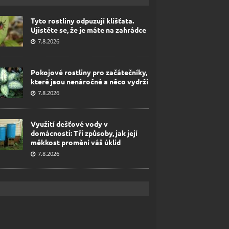
Tyto rostliny odpuzují klíšťata.
Ujistěte se, že je máte na zahrádce
7.8.2026
Pokojové rostliny pro začátečníky,
které jsou nenáročné a něco vydrží
7.8.2026
Využití dešťové vody v
domácnosti: Tři způsoby, jak její
měkkost promění váš úklid
7.8.2026