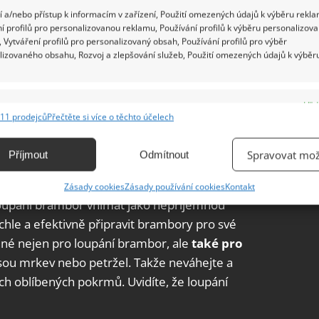
 a/nebo přístup k informacím v zařízení, Použití omezených údajů k výběru rekla
í profilů pro personalizovanou reklamu, Používání profilů k výběru personalizov
 Vytváření profilů pro personalizovaný obsah, Používání profilů pro výběr
lizovaného obsahu, Rozvoj a zlepšování služeb, Použití omezených údajů k výběr
e
Vžd
11 prodejců
Přečtěte si více o těchto účelech
ání a kombinování údajů z jiných zdrojů údajů, Propojení různých zařízení,
kace zařízení na základě automaticky přenášených informací.
Spravovat mož
Příjmout
Odmítnout
ání přesných údajů o zeměpisné poloze, Identifikace zařízení na
Zásady cookies
Zásady používání cookies
Kontakt
ě aktivně vyžádaných informací.
e loupání brambor vnímat jako nepříjemnou
chle a efektivně připravit brambory pro své
ění bezpečnosti, předcházení a zjišťování podvodů a
dné nejen pro loupání brambor, ale
také pro
ňování chyb, Poskytování a zobrazování reklamy a obsahu,
Vžd
 jsou mrkev nebo petržel. Takže neváhejte a
ní a sdělování voleb ochrany osobních údajů.
ých oblíbených pokrmů. Uvidíte, že loupání