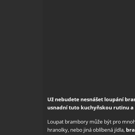
Už nebudete nesnášet loupání bram
usnadní tuto kuchyňskou rutinu a u
Loupat brambory může být pro mnohé 
hranolky, nebo jiná oblíbená jídla,
bra