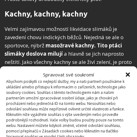
Kachny, kachny, kachny
Velmi zajímavou možností likvidace slimáků je
zavedení chovu indických běžců. Nejedná se ale o
sportovce, nýbrž
masožravé kachny. Tito ptáci
slimáky doslova milují
a hlavně se jich naprosto
neštítí. Jako všechny kachny se ale živí zelení, je proto
třeba jim přizpůsobit zahradu. Prostor by měl také
Spravovat své soukromí
obsahovat nějako vodní plochu.
Abychom poskytli co nejlepší služby, my a naši partneři používáme k
ukládání a/nebo přístupu k informacím o zařízeních, technologie jako
soubory cookies. Souhlas s těmito technologiemi nám a našim
partnerům umožní zpracovávat osobní údaje, jako je chování při
procházení nebo jedinečná ID na tomto webu. Nesouhlas nebo
odvolání souhlasu může nepříznivě ovlivnit určité vlastnosti a funkce.
Kliknutím níže vyjádřete souhlas s výše uvedeným nebo proveďte
podrobnější rozhodnutí. Vaše volby budou použity pouze na tomto
webu. Nastavení můžete kdykoli změnit, včetně odvolání souhlasu,
pomocí přepínačů v Zásadách cookies nebo kliknutím na tlačítko
Spravovat souhlas ve spodní části obrazovky.