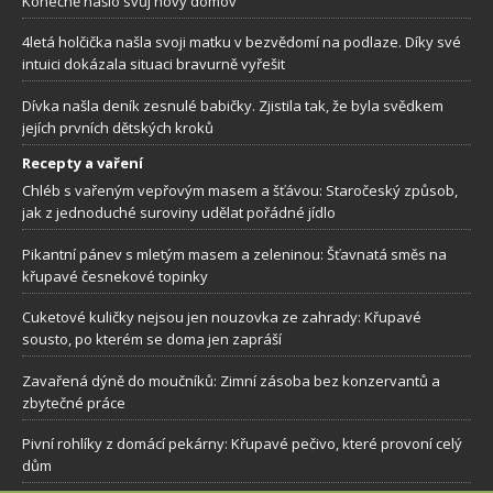
Konečně našlo svůj nový domov
4letá holčička našla svoji matku v bezvědomí na podlaze. Díky své
intuici dokázala situaci bravurně vyřešit
Dívka našla deník zesnulé babičky. Zjistila tak, že byla svědkem
jejích prvních dětských kroků
Recepty a vaření
Chléb s vařeným vepřovým masem a šťávou: Staročeský způsob,
jak z jednoduché suroviny udělat pořádné jídlo
Pikantní pánev s mletým masem a zeleninou: Šťavnatá směs na
křupavé česnekové topinky
Cuketové kuličky nejsou jen nouzovka ze zahrady: Křupavé
sousto, po kterém se doma jen zapráší
Zavařená dýně do moučníků: Zimní zásoba bez konzervantů a
zbytečné práce
Pivní rohlíky z domácí pekárny: Křupavé pečivo, které provoní celý
dům