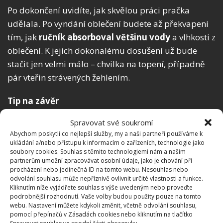
Po dokončení uvidíte, jak skvělou práci pračka
udělala. Po vyndání oblečení budete až překvapeni
tím, jak
ručník absorboval většinu vody
a vlhkosti z
oblečení. K jejich dokonalému dosušení už bude
stačit jen velmi málo – chvilka na topení, případně
pár vteřin strávených žehlením.
Tip na závěr
Spravovat své soukromí
Tato metoda je tím účinnější, čím savější ručník
Abychom poskytli co nejlepší služby, my a naši partneři používáme k
použijete do bubnu s oblečením. Je také důležité,
ukládání a/nebo přístupu k informacím o zařízeních, technologie jako
aby měl větší povrch než vysušované prádlo, jak
soubory cookies. Souhlas s těmito technologiemi nám a našim
partnerům umožní zpracovávat osobní údaje, jako je chování při
uvádí i web ProŽeny.
procházení nebo jedinečná ID na tomto webu. Nesouhlas nebo
odvolání souhlasu může nepříznivě ovlivnit určité vlastnosti a funkce.
Kliknutím níže vyjádřete souhlas s výše uvedeným nebo proveďte
podrobnější rozhodnutí. Vaše volby budou použity pouze na tomto
webu. Nastavení můžete kdykoli změnit, včetně odvolání souhlasu,
pomocí přepínačů v Zásadách cookies nebo kliknutím na tlačítko