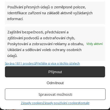
Používání přesných údajů o zeměpisné poloze,
Hana Musilová
Identifikace zařízení na základě aktivně vyžádaných
Do redakce Bydlimeutulne.cz se
informací.
přidala během svých studií a práce
redaktorky ji tak nadchla, že se
rozhodla zůstat. Její v...
[Více o
Zajištění bezpečnosti, předcházení a
autorovi]
zjišťování podvodů a odstraňování chyb,
Poskytování a zobrazování reklamy a obsahu,
Vždy aktivní
Ukládání a sdělování voleb ochrany osobních
údajů.
Správa 1811 prodejců
Přečtěte si více o těchto účelech
SOUVISEJÍCÍ ČLÁNKY
Příjmout
Odmítnout
Ucpaný odpad lze vyčistit i bez chemie, stačí
použít běžně dostupné věci z domácnosti
Spravovat možnosti
Zásady cookies
Zásady používání cookies
Kontakt
Zanesená žehlička jako nová. Účinný způsob,