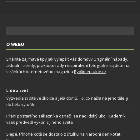
O WEBU
Sháníte zajímavé tipy jak vylepšit Váš domov? Originální nápady,
aktuální trendy, praktické rady i inspirativní fotografie najdete na
stránkách internetového magazínu
Bydlimeutulne.cz
.
Lidé a svět
Vyzvedla si dítě ve školce a jela domů. To, co našla na jeho těle, ji
do běla vytočilo
Přání postaršího zákazníka označil za nadlidský úkol. Kadeřník
však předvedl výkon z jiného světa
Slepé, třínohé kotě se dostalo z útulku na Národní den koťat.