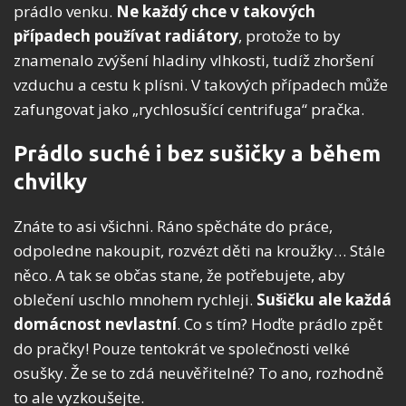
prádlo venku.
Ne každý chce v takových
případech používat radiátory
, protože to by
znamenalo zvýšení hladiny vlhkosti, tudíž zhoršení
vzduchu a cestu k plísni. V takových případech může
zafungovat jako „rychlosušící centrifuga“ pračka.
Prádlo suché i bez sušičky a během
chvilky
Znáte to asi všichni. Ráno spěcháte do práce,
odpoledne nakoupit, rozvézt děti na kroužky… Stále
něco. A tak se občas stane, že potřebujete, aby
oblečení uschlo mnohem rychleji.
Sušičku ale každá
domácnost nevlastní
. Co s tím? Hoďte prádlo zpět
do pračky! Pouze tentokrát ve společnosti velké
osušky. Že se to zdá neuvěřitelné? To ano, rozhodně
to ale vyzkoušejte.