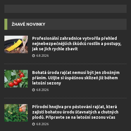
ŽHAVÉ NOVINKY
Profesionální zahradnice vytvořila přehled
nejnebezpečnějších škůdců rostlin a postupy,
jak se jich rychle zbavit
6.8.2026
Bohatá úroda rajčat nemusí být jen zbožným
přáním. Užijte si úspěšnou sklizeň již během
letošní sezony
6.8.2026
Přírodní hnojiva pro pěstování rajčat, která
zajistí bohatou úrodu šťavnatých a chutných
plodů. Připravte se na letošní sezonu včas
6.8.2026