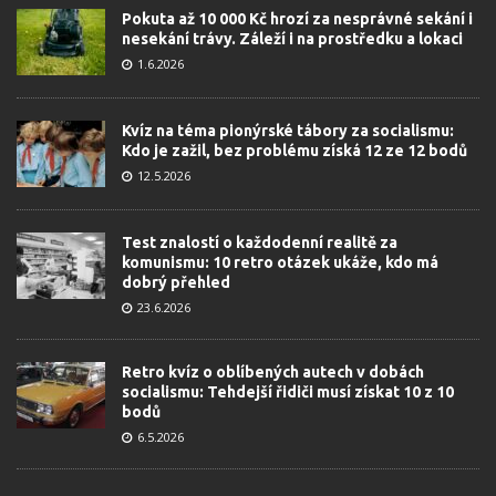
Pokuta až 10 000 Kč hrozí za nesprávné sekání i
nesekání trávy. Záleží i na prostředku a lokaci
1.6.2026
Kvíz na téma pionýrské tábory za socialismu:
Kdo je zažil, bez problému získá 12 ze 12 bodů
12.5.2026
Test znalostí o každodenní realitě za
komunismu: 10 retro otázek ukáže, kdo má
dobrý přehled
23.6.2026
Retro kvíz o oblíbených autech v dobách
socialismu: Tehdejší řidiči musí získat 10 z 10
bodů
6.5.2026