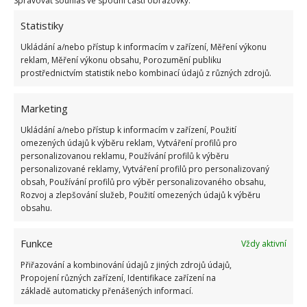
Spravovat souhlas ve spodní části obrazovky.
Statistiky
Ukládání a/nebo přístup k informacím v zařízení, Měření výkonu
reklam, Měření výkonu obsahu, Porozumění publiku
prostřednictvím statistik nebo kombinací údajů z různých zdrojů.
Marketing
Ukládání a/nebo přístup k informacím v zařízení, Použití
omezených údajů k výběru reklam, Vytváření profilů pro
personalizovanou reklamu, Používání profilů k výběru
personalizované reklamy, Vytváření profilů pro personalizovaný
obsah, Používání profilů pro výběr personalizovaného obsahu,
Rozvoj a zlepšování služeb, Použití omezených údajů k výběru
obsahu.
DOMÁCÍ PRÁCE
PRAČKA
PRANÍ
SUŠIČKA
Funkce
Vždy aktivní
Přidejte svůj názor
Přiřazování a kombinování údajů z jiných zdrojů údajů,
Propojení různých zařízení, Identifikace zařízení na
KOMENTOVAT
základě automaticky přenášených informací.