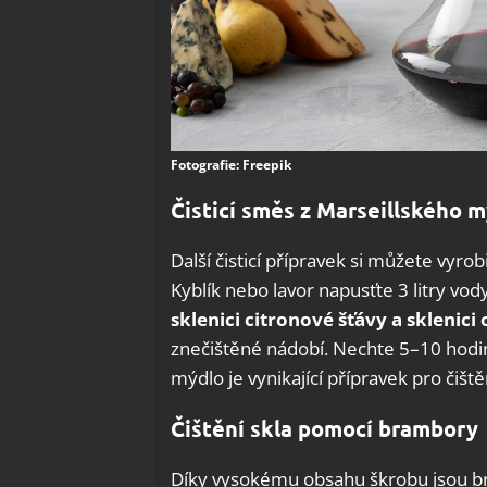
Fotografie: Freepik
Čisticí směs z Marseillského 
Další čisticí přípravek si můžete vyrob
Kyblík nebo lavor napusťte 3 litry vod
sklenici citronové šťávy a sklenici 
znečištěné nádobí. Nechte 5–10 hodi
mýdlo je vynikající přípravek pro čiš
Čištění skla pomocí brambory
Díky vysokému obsahu škrobu jsou b