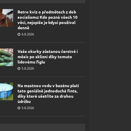
Retro kvíz o předmětech z dob
socialismu: Kdo pozná všech 10
věcí, nejspíše je kdysi používal
denně
6.8.2026
Vaše okurky zůstanou čerstvé i
měsíc po sklizni díky tomuto
lidovému fíglu
5.8.2026
Na mastnou vodu v bazénu platí
tato geniálně jednoduchá finta,
díky které ušetříte za drahou
údržbu
5.8.2026