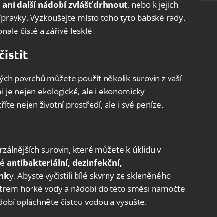
ani další nádobí zvlášť drhnout
, nebo k jejich
ípravky. Vyzkoušejte místo toho tyto babské rady.
le čisté a zářivě lesklé.
čistit
ných povrchů můžete použít několik surovin z vaší
i je nejen ekologické, ale i ekonomicky
říte nejen životní prostředí, ale i své peníze.
rzálnějších surovin, které můžete k úklidu v
vé
antibakteriální, dezinfekční,
ink
y. Abyste vyčistili bílé skvrny ze skleněného
 litrem horké vody a nádobí do této směsi namočte.
dobí opláchněte čistou vodou a vysušte.