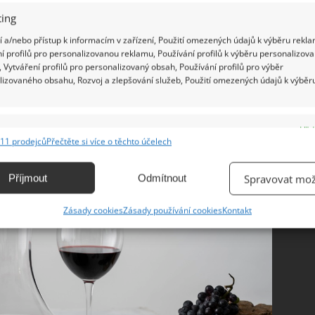
že, trocha mycího prostředku a vlažná voda
.
ing
ápněte trochou běžného mycího prostředku a
 a/nebo přístup k informacím v zařízení, Použití omezených údajů k výběru rekla
u přikryjte a silně protřepejte. Následně obsah z
í profilů pro personalizovanou reklamu, Používání profilů k výběru personalizov
 Vytváření profilů pro personalizovaný obsah, Používání profilů pro výběr
vodou. V případě potřeby můžete postup opakovat.
lizovaného obsahu, Rozvoj a zlepšování služeb, Použití omezených údajů k výběr
e
Vžd
11 prodejců
Přečtěte si více o těchto účelech
ání a kombinování údajů z jiných zdrojů údajů, Propojení různých zařízení,
kace zařízení na základě automaticky přenášených informací.
Příjmout
Odmítnout
Spravovat mož
ání přesných údajů o zeměpisné poloze, Identifikace zařízení na
Zásady cookies
Zásady používání cookies
Kontakt
ě aktivně vyžádaných informací.
ění bezpečnosti, předcházení a zjišťování podvodů a
ňování chyb, Poskytování a zobrazování reklamy a obsahu,
Vžd
ní a sdělování voleb ochrany osobních údajů.