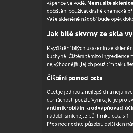
vápence ve vodě.
Nemusíte sklenice 
dočištění používat drahé chemické př
Vaše skleněné nádobí bude opět dokona
Jak bílé skvrny ze skla vy
K vyčištění bílých usazenin ze skleně
kuchyně. Čištění těmito ingrediencem
nejvýhodnější. Jejich použitím tak ušet
Čištění pomocí octa
Ocet je jednou z nejlepších a nejunive
domácnosti použít. Vynikající je pro s
antimikrobiální a odvápňovací úč
nádobí, smíchejte půl hrnku octa s 1
Přes noc nechte působit, další den ná