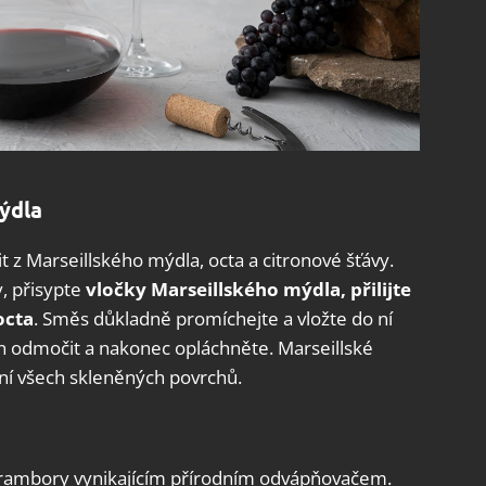
mýdla
it z Marseillského mýdla, octa a citronové šťávy.
y, přisypte
vločky Marseillského mýdla, přilijte
octa
. Směs důkladně promíchejte a vložte do ní
n odmočit a nakonec opláchněte. Marseillské
tění všech skleněných povrchů.
rambory vynikajícím přírodním odvápňovačem.