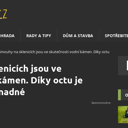
AHRADA
RADY A TIPY
DŮM A STAVBA
SPOTŘEBIT
 šmouhy na sklenicích jsou ve skutečnosti vodní kámen. Díky octu
enicích jsou ve
kámen. Díky octu je
snadné
O