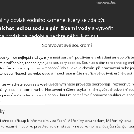
 silný povlak vodního kamene, který se zdá být
míchat jedlou sodu s pár lžícemi vody
a vytvořit
 na povlak na nádobí a nechte několik minut
e a nakonec opláchněte čistou vodou.
Spravovat své soukromí
bozrnná sůl
oskytli co nejlepší služby, my a naši partneři používáme k ukládání a/nebo příst
m o zařízeních, technologie jako soubory cookies. Souhlas s těmito technologiem
tnerům umožní zpracovávat osobní údaje, jako je chování při procházení nebo j
u kombinací při odstraňování vodního kamene.
to webu. Nesouhlas nebo odvolání souhlasu může nepříznivě ovlivnit určité vlastn
úklidu téměř celé kuchyně,
a navíc dokážou
 níže vyjádřete souhlas s výše uvedeným nebo proveďte podrobnější rozhodnutí. 
e nádobí vyčistili, smíchejte citronovou šťávu se
žity pouze na tomto webu. Nastavení můžete kdykoli změnit, včetně odvolání so
epínačů v Zásadách cookies nebo kliknutím na tlačítko Spravovat souhlas ve spod
těné sklo. Nakonec opláchněte vodou.
.
iky
 a/nebo přístup k informacím v zařízení, Měření výkonu reklam, Měření výkonu
e je výbornou metodou zejména pro karafy a vázy
Porozumění publiku prostřednictvím statistik nebo kombinací údajů z různých zdr
i těžko dosažitelné dno. Jediné, co k tomuto