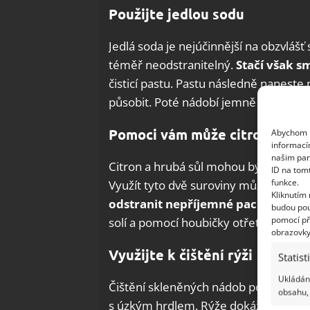
Použijte jedlou sodu
Jedlá soda je nejúčinnější na obzvlášť
téměř neodstranitelný.
Stačí však s
čisticí pastu. Pastu následně naneste
působit. Poté nádobí jemně vydrhnět
Pomoci vám může citron a hru
Abychom p
informací
našim par
Citron a hrubá sůl mohou být skvělo
ID na tom
funkce.
Využít tyto dvě suroviny můžete při 
Kliknutím
odstranit nepříjemné pachy
. Abyst
budou pou
pomocí př
solí a pomocí houbičky otřete znečiš
obrazovky
Využijte k čištění rýži
Statist
Ukládání
Čištění skleněných nádob pomocí rýž
obsahu, 
s úzkým hrdlem. Rýže dokáže vyčistit 