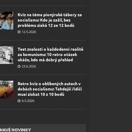
Kvíz na téma pionýrské tábory za
socialismu: Kdo je zažil, bez
problému získá 12 ze 12 bodů
12.5.2026
Test znalostí o každodenní realitě
za komunismu: 10 retro otázek
ukáže, kdo má dobrý přehled
23.6.2026
Retro kvíz o oblíbených autech v
dobách socialismu: Tehdejší řidiči
musí získat 10 z 10 bodů
6.5.2026
HAVÉ NOVINKY