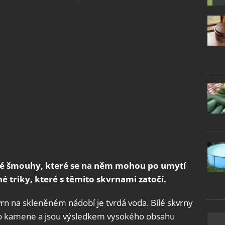
ílé šmouhy, které se na něm mohou po umytí
hé triky, které s těmito skvrnami zatočí.
kvrn na skleněném nádobí je tvrdá voda. Bílé skvrny
ho kamene a jsou výsledkem vysokého obsahu