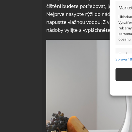
čištění budete potřebovat, je
hrst rý
Market
Nejprve nasypte rýži do nádoby, zak
Ukládání
napusťte vlažnou vodou. Z vrchu nádob
Vytvářen
reklamy,
nádoby vylijte a vypláchněte čistou 
persona
obsahu.
Funkc
Správa 18
Přiřazov
Identifi
Použív
základ
Zajišt
odstra
Ukládá