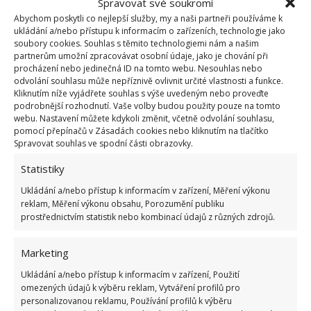
Spravovat své soukromí
Abychom poskytli co nejlepší služby, my a naši partneři používáme k
ukládání a/nebo přístupu k informacím o zařízeních, technologie jako
soubory cookies. Souhlas s těmito technologiemi nám a našim
partnerům umožní zpracovávat osobní údaje, jako je chování při
procházení nebo jedinečná ID na tomto webu. Nesouhlas nebo
odvolání souhlasu může nepříznivě ovlivnit určité vlastnosti a funkce.
Kliknutím níže vyjádřete souhlas s výše uvedeným nebo proveďte
podrobnější rozhodnutí. Vaše volby budou použity pouze na tomto
webu. Nastavení můžete kdykoli změnit, včetně odvolání souhlasu,
pomocí přepínačů v Zásadách cookies nebo kliknutím na tlačítko
Spravovat souhlas ve spodní části obrazovky.
Dalším tipem, který vám usnadní práci, je nejprve
Statistiky
plastovou část mlýnku ponořit do horké vody. Plast
Ukládání a/nebo přístup k informacím v zařízení, Měření výkonu
na chvíli změkne a
bude se vám s ním mnohem
reklam, Měření výkonu obsahu, Porozumění publiku
lépe pracovat
. Pokud používáte mlýnek opravdu
prostřednictvím statistik nebo kombinací údajů z různých zdrojů.
často, zvažte nákup ručního nebo elektrického
Marketing
mlýnku, u kterého podobný problém nebudete
muset řešit. Můžete si v něm umlít libovolné koření a
Ukládání a/nebo přístup k informacím v zařízení, Použití
omezených údajů k výběru reklam, Vytváření profilů pro
ve výsledku ušetříte.
personalizovanou reklamu, Používání profilů k výběru