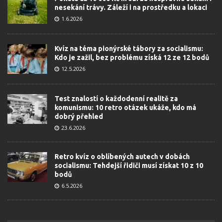
nesekání trávy. Záleží i na prostředku a lokaci
1.6.2026
Kvíz na téma pionýrské tábory za socialismu:
Kdo je zažil, bez problému získá 12 ze 12 bodů
12.5.2026
Test znalostí o každodenní realitě za
komunismu: 10 retro otázek ukáže, kdo má
dobrý přehled
23.6.2026
Retro kvíz o oblíbených autech v dobách
socialismu: Tehdejší řidiči musí získat 10 z 10
bodů
6.5.2026