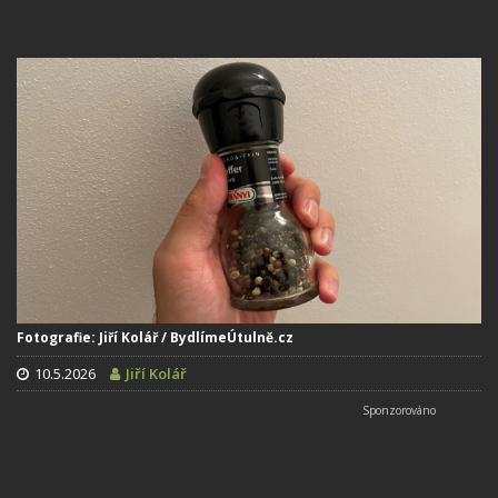
Fotografie: Jiří Kolář / BydlímeÚtulně.cz
10.5.2026
Jiří Kolář