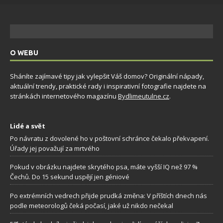
O WEBU
Sháníte zajímavé tipy jak vylepšit Váš domov? Originální nápady,
aktuální trendy, praktické rady i inspirativní fotografie najdete na
stránkách internetového magazínu
Bydlimeutulne.cz
.
Lidé a svět
Po návratu z dovolené ho v poštovní schránce čekalo překvapení.
Úřady jej považují za mrtvého
Pokud v obrázku najdete skrytého psa, máte vyšší IQ než 97 %
Čechů. Do 15 sekund uspějí jen géniové
Po extrémních vedrech přijde prudká změna: V příštích dnech nás
podle meteorologů čeká počasí, jaké už nikdo nečekal