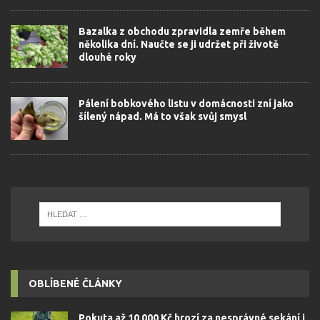
Bazalka z obchodu zpravidla zemře během
několika dní. Naučte se ji udržet při životě
dlouhé roky
Pálení bobkového listu v domácnosti zní jako
šílený nápad. Má to však svůj smysl
OBLÍBENÉ ČLÁNKY
Pokuta až 10 000 Kč hrozí za nesprávné sekání i