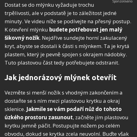
Dostat se do mlýnku vyžaduje trochu
trpělivosti, ale v podstatě je to záležitost jedné
minuty. Ve videu níže se podívejte na přesný postup.
K otevření mlýnku
budete potřebovat jen malý
šikovný nožík
. Nejdříve sundejte horní zakulacený
kryt, abyste se dostali k části s mlýnkem. Ta je krytá
plastem, který je pevně spojen s okrajem nádobky.
Tuto plastovou část tedy potřebujete odstranit.
Jak jednorázový mlýnek otevřít
Vezměte si menší nožík s vhodným zakončením a
dostaňte se s ním mezi plastovou krytku a okraj
sklenice.
Jakmile se vám podaří nůž do tohoto
úzkého prostoru zasunout
, začněte jím plastovou
krytku jemně páčit. Postupujte nožem po celém
obvodu, dokud se krytka zcela neuvolní. Buďte však