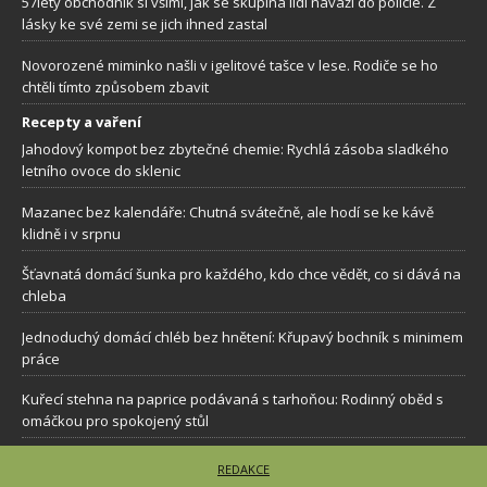
57letý obchodník si všiml, jak se skupina lidí naváží do policie. Z
lásky ke své zemi se jich ihned zastal
Novorozené miminko našli v igelitové tašce v lese. Rodiče se ho
chtěli tímto způsobem zbavit
Recepty a vaření
Jahodový kompot bez zbytečné chemie: Rychlá zásoba sladkého
letního ovoce do sklenic
Mazanec bez kalendáře: Chutná svátečně, ale hodí se ke kávě
klidně i v srpnu
Šťavnatá domácí šunka pro každého, kdo chce vědět, co si dává na
chleba
Jednoduchý domácí chléb bez hnětení: Křupavý bochník s minimem
práce
Kuřecí stehna na paprice podávaná s tarhoňou: Rodinný oběd s
omáčkou pro spokojený stůl
REDAKCE