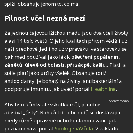
spíži, obsahuje jenom to, co má.
Pilnost včel nezná mezí
Za jednou čajovou lžičkou medu jsou dva včelí životy
a asi 14 tisíc květů. O jeho kvalitách přitom věděli už
naši předkové. Jedli ho už v pravěku, ve starověku se
pak med používal jako lék
k ošetření popálenin,
zánětů, úlevě od bolesti, při zácpě, kašli…
Platil a
stále platí jako určitý všelék. Obsahuje totiž
antioxidanty, je bohatý na živiny, antibakteriální a
podporuje imunitu, jak uvádí portál
Healthline
.
Aby tyto účinky ale vskutku měl, je nutné,
aby byl „čistý“. Bohužel do obchodů se dostávají i
medy různě upravené nebo kontaminované, jak
poznamenává portál
SpokojenáVčela
. V základu