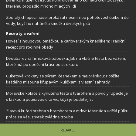
kterému propadlo mnoho mladých lidí
Zoufalý chlapec musel prokázat nesmírnou pohotovost útěkem do
vody, když ho naháněla smečka divokých psů
Recepty a vaření
Hovězí s houbovou omáčkou a karlovarským knedlíkem: Tradiční
recept pro rodinné obědy
Dvoubarevná hrníčková bábovka: Jak na vláčné těsto bez vážení,
které má po upečení krásnou strukturu
Cuketové krokety se sýrem, česnekem a majoránkou: Potěšte
každého mlsouna křupavými kuličkami z vlastní zahrady
Moravské koláče z kynutého těsta s tvarohem a povidly: Upečte je
s láskou a potěší vás o to víc, když je budete jíst
Zlatavá kuřecí stehna s bramborem a mrkví: Marináda udělá půlku
práce za vás, zbytek zvládne trouba
REDAKCE