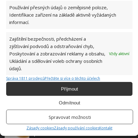
Používání přesných údajů o zeměpisné poloze,
Absolvent České zemědělské
univerzity, který je již od malička
Identifikace zařízení na základě aktivně vyžádaných
velkým kutilem. V podstatě vše, co je
informací.
možné najít v j...
[Více o autorovi]
Zajištění bezpečnosti, předcházení a
zjišťování podvodů a odstraňování chyb,
Poskytování a zobrazování reklamy a obsahu,
Vždy aktivní
Ukládání a sdělování voleb ochrany osobních
údajů.
SOUVISEJÍCÍ ČLÁNKY
Správa 1811 prodejců
Přečtěte si více o těchto účelech
Příjmout
Zvládnete poznat kvalitní med? Jednoduchý
test odhalí, zda jste nenaletěli a nekoupili
Odmítnout
předraženou náhražku
Spravovat možnosti
Domácí test pomůže rozpoznat pravý med od
Zásady cookies
Zásady používání cookies
Kontakt
falešného. Je třeba sledovat hrudky i bílý
povlak