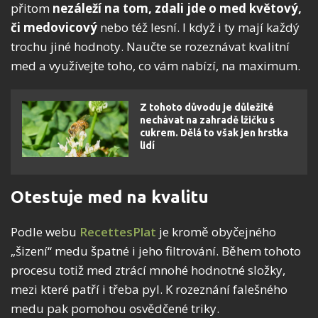
přitom
nezáleží na tom, zdali jde o med květový,
či medovicový
nebo též lesní. I když i ty mají každý
trochu jiné hodnoty. Naučte se rozeznávat kvalitní
med a využívejte toho, co vám nabízí, na maximum.
Z tohoto důvodu je důležité
nechávat na zahradě lžičku s
cukrem. Dělá to však jen hrstka
lidí
Otestuje med na kvalitu
Podle webu
RecettesPlat
je kromě obyčejného
„šizení“ medu špatné i jeho filtrování. Během tohoto
procesu totiž med ztrácí mnohé hodnotné složky,
mezi které patří i třeba pyl. K rozeznání falešného
medu pak pomohou osvědčené triky.