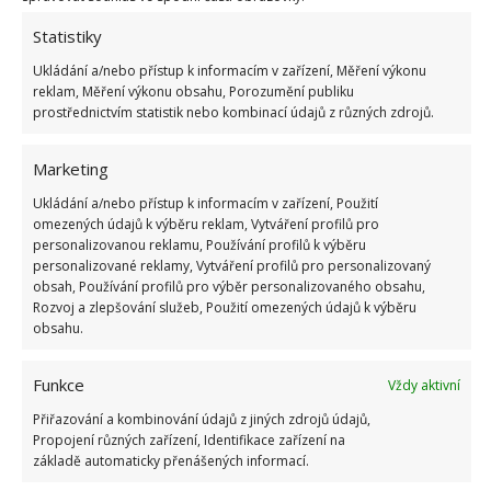
Statistiky
Ukládání a/nebo přístup k informacím v zařízení, Měření výkonu
reklam, Měření výkonu obsahu, Porozumění publiku
prostřednictvím statistik nebo kombinací údajů z různých zdrojů.
Marketing
Ukládání a/nebo přístup k informacím v zařízení, Použití
omezených údajů k výběru reklam, Vytváření profilů pro
personalizovanou reklamu, Používání profilů k výběru
personalizované reklamy, Vytváření profilů pro personalizovaný
obsah, Používání profilů pro výběr personalizovaného obsahu,
FALEŠNÝ MED
KVALITA MEDU
MĚĎ
TEST
Rozvoj a zlepšování služeb, Použití omezených údajů k výběru
obsahu.
Přidejte svůj názor
Funkce
Vždy aktivní
KOMENTOVAT
Přiřazování a kombinování údajů z jiných zdrojů údajů,
Propojení různých zařízení, Identifikace zařízení na
základě automaticky přenášených informací.
Jiří Kolář