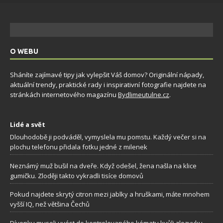
O WEBU
Sháníte zajímavé tipy jak vylepšit Váš domov? Originální nápady,
aktuální trendy, praktické rady i inspirativní fotografie najdete na
stránkách internetového magazínu
Bydlimeutulne.cz
.
Lidé a svět
Dlouhodobě ji podváděl, vymyslela mu pomstu. Každý večer si na
plochu telefonu přidala fotku jedné z milenek
Neznámý muž bušil na dveře. Když odešel, žena našla na klice
gumičku. Zloději takto vykradli tisíce domovů
Pokud najdete skrytý citron mezi jablky a hruškami, máte mnohem
vyšší IQ, než většina Čechů
Dívenku museli uvést do kontrolovaného kómatu kvůli zlozvyku,