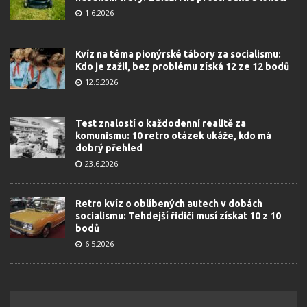
1.6.2026
Kvíz na téma pionýrské tábory za socialismu:
Kdo je zažil, bez problému získá 12 ze 12 bodů
12.5.2026
Test znalostí o každodenní realitě za
komunismu: 10 retro otázek ukáže, kdo má
dobrý přehled
23.6.2026
Retro kvíz o oblíbených autech v dobách
socialismu: Tehdejší řidiči musí získat 10 z 10
bodů
6.5.2026