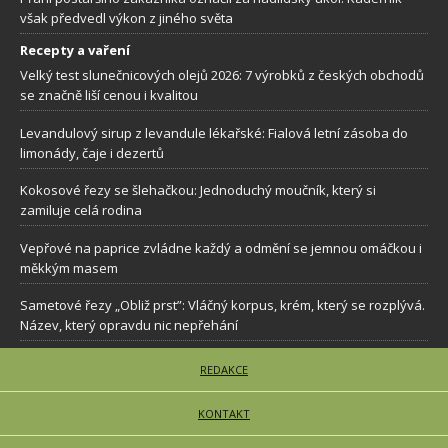
však předvedl výkon z jiného světa
Recepty a vaření
Velký test slunečnicových olejů 2026: 7 výrobků z českých obchodů
se značně liší cenou i kvalitou
Levandulový sirup z levandule lékařské: Fialová letní zásoba do
limonády, čaje i dezertů
Kokosové řezy se šlehačkou: Jednoduchý moučník, který si
zamiluje celá rodina
Vepřové na paprice zvládne každý a odmění se jemnou omáčkou i
měkkým masem
Sametové řezy „Obliž prst”: Vláčný korpus, krém, který se rozplývá.
Název, který opravdu nic nepřehání
REDAKCE
KONTAKT