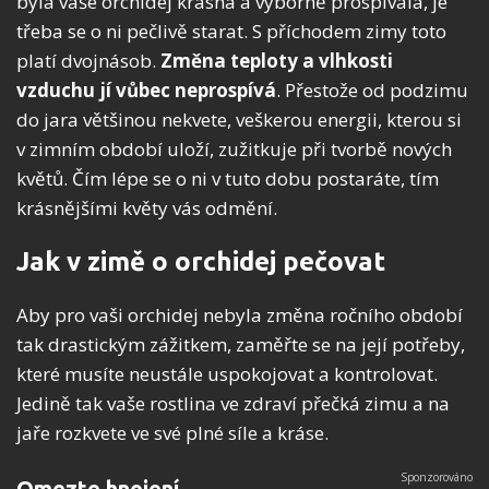
byla vaše orchidej krásná a výborně prospívala, je
třeba se o ni pečlivě starat. S příchodem zimy toto
platí dvojnásob.
Změna teploty a vlhkosti
vzduchu jí vůbec neprospívá
. Přestože od podzimu
do jara většinou nekvete, veškerou energii, kterou si
v zimním období uloží, zužitkuje při tvorbě nových
květů. Čím lépe se o ni v tuto dobu postaráte, tím
krásnějšími květy vás odmění.
Jak v zimě o orchidej pečovat
Aby pro vaši orchidej nebyla změna ročního období
tak drastickým zážitkem, zaměřte se na její potřeby,
které musíte neustále uspokojovat a kontrolovat.
Jedině tak vaše rostlina ve zdraví přečká zimu a na
jaře rozkvete ve své plné síle a kráse.
Omezte hnojení