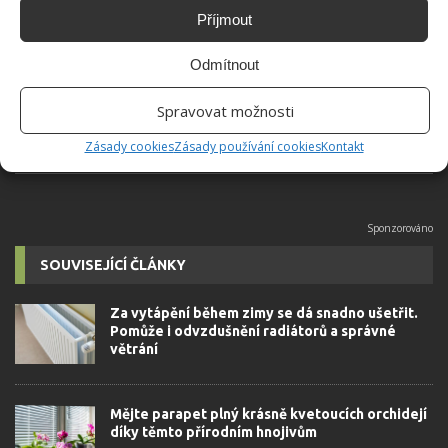
Jiří Kolář
Příjmout
Absolvent České zemědělské
univerzity, který je již od malička
Odmítnout
velkým kutilem. V podstatě vše, co je
možné najít v j...
[Více o autorovi]
Spravovat možnosti
Zásady cookies
Zásady používání cookies
Kontakt
SOUVISEJÍCÍ ČLÁNKY
Za vytápění během zimy se dá snadno ušetřit.
Pomůže i odvzdušnění radiátorů a správné
větrání
Mějte parapet plný krásně kvetoucích orchidejí
díky těmto přírodním hnojivům