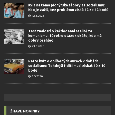
Kvíz na téma pionýrské tábory za socialismu:
Kdo je zažil, bez problému získá 12 ze 12 bodů
12.5.2026
Test znalostí o každodenní realitě za
komunismu: 10 retro otázek ukáže, kdo má
dobrý přehled
23.6.2026
Retro kvíz o oblíbených autech v dobách
socialismu: Tehdejší řidiči musí získat 10 z 10
bodů
6.5.2026
ŽHAVÉ NOVINKY