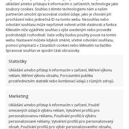
by ostré světlo spálilo listy orchideje. V létě ale
ukládání a/nebo přístupu k informacím o zařízeních, technologie jako
květináč z tohoto místa odstraňte.
soubory cookies. Souhlas s těmito technologiemi nám a našim
partnerům umožní zpracovávat osobní údaje, jako je chování při
procházení nebo jedinečná ID na tomto webu. Nesouhlas nebo
Vlhkost vzduchu
odvolání souhlasu může nepříznivě ovlivnit určité vlastnosti a funkce.
Kliknutím níže vyjádřete souhlas s výše uvedeným nebo proveďte
podrobnější rozhodnutí. Vaše volby budou použity pouze na tomto
Vytápěním v domácnosti často dochází k vysušování
webu. Nastavení můžete kdykoli změnit, včetně odvolání souhlasu,
vzduchu. To je pro orchidej úplná noční můra.
pomocí přepínačů v Zásadách cookies nebo kliknutím na tlačítko
Spravovat souhlas ve spodní části obrazovky.
Abyste orchideji dopřáli vlhkost, můžete si pořídit
zvlhčovač vzduchu nebo zavěsit speciální zvlhčovače
Statistiky
na radiátory,
přemístit ji do koupelny, pokud tam
Ukládání a/nebo přístup k informacím v zařízení, Měření výkonu
bude mít přísun přirozeného světla
,
reklam, Měření výkonu obsahu, Porozumění publiku
prostřednictvím statistik nebo kombinací údajů z různých zdrojů.
rozprašovačem pravidelně kropit její listy nebo
orchidej umístit do akvária, ze kterého pro ni můžete
Marketing
vyrobit skleník.
Ukládání a/nebo přístup k informacím v zařízení, Použití
omezených údajů k výběru reklam, Vytváření profilů pro
Zdroj:
GardeningKnowHow
personalizovanou reklamu, Používání profilů k výběru
personalizované reklamy, Vytváření profilů pro personalizovaný
obsah, Používání profilů pro výběr personalizovaného obsahu,