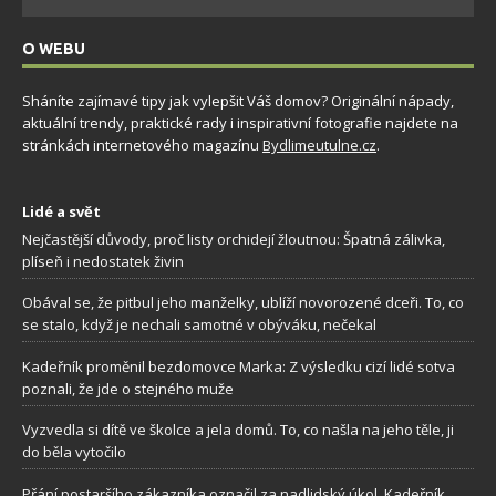
O WEBU
Sháníte zajímavé tipy jak vylepšit Váš domov? Originální nápady,
aktuální trendy, praktické rady i inspirativní fotografie najdete na
stránkách internetového magazínu
Bydlimeutulne.cz
.
Lidé a svět
Nejčastější důvody, proč listy orchidejí žloutnou: Špatná zálivka,
plíseň i nedostatek živin
Obával se, že pitbul jeho manželky, ublíží novorozené dceři. To, co
se stalo, když je nechali samotné v obýváku, nečekal
Kadeřník proměnil bezdomovce Marka: Z výsledku cizí lidé sotva
poznali, že jde o stejného muže
Vyzvedla si dítě ve školce a jela domů. To, co našla na jeho těle, ji
do běla vytočilo
Přání postaršího zákazníka označil za nadlidský úkol. Kadeřník