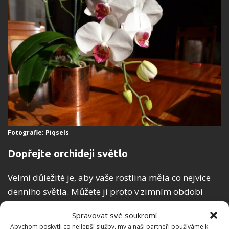
Fotografie: Piqsels
Dopřejte orchideji světlo
Velmi důležité je, aby vaše rostlina měla co nejvíce
denního světla. Můžete ji proto v zimním období
umístit na jižní nebo
západní parapet, kde bývá
Spravovat své soukromí
slunce i v zimě
nejvíce
. V tomto období nehrozí, že
Abychom poskytli co nejlepší služby, my a naši partneři používáme k