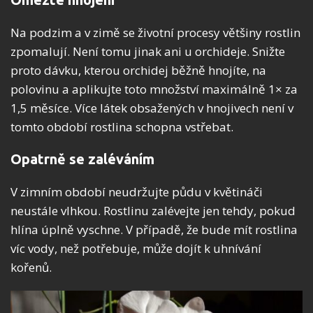
Na podzim a v zimě se životní procesy většiny rostlin
zpomalují. Není tomu jinak ani u orchideje. Snižte
proto dávku, kterou orchidej běžně hnojíte, na
polovinu a aplikujte toto množství maximálně 1× za
1,5 měsíce. Více látek obsažených v hnojivech není v
tomto období rostlina schopna vstřebat.
Opatrně se zaléváním
V zimním období neudržujte půdu v květináči
neustále vlhkou. Rostlinu zalévejte jen tehdy, pokud
hlína úplně vyschne. V případě, že bude mít rostlina
víc vody, než potřebuje, může dojít k uhnívání
kořenů.