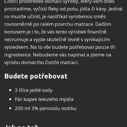
Čisticí prostředek domácí výroby, který vám dnes
prozradíme, vyčistí fleky od potu, jídla či kávy. Jediné
co musíte učinit, je nastříkat vyrobenou směs
rovnoměrně po celém povrchu matrace. Dalším
bonusem je i to, že vás tento výrobek finančně
nezruinuje a vyjde skutečně levně s vynikajícím
výsledkem. Na to vše budete potřebovat pouze tři
ingredience. Nebudeme vás napínat a jdeme na
výrobu domácího čističe matrací.
Budete potřebovat
3 lžíce jedlé sody
Pár kapek tekutého mýdla
200 ml 3% peroxidu vodíku