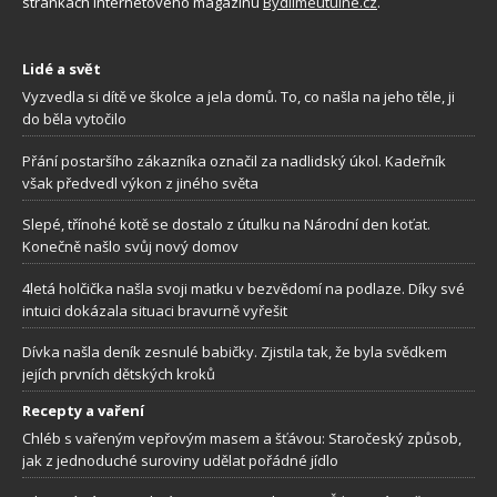
stránkách internetového magazínu
Bydlimeutulne.cz
.
Lidé a svět
Vyzvedla si dítě ve školce a jela domů. To, co našla na jeho těle, ji
do běla vytočilo
Přání postaršího zákazníka označil za nadlidský úkol. Kadeřník
však předvedl výkon z jiného světa
Slepé, třínohé kotě se dostalo z útulku na Národní den koťat.
Konečně našlo svůj nový domov
4letá holčička našla svoji matku v bezvědomí na podlaze. Díky své
intuici dokázala situaci bravurně vyřešit
Dívka našla deník zesnulé babičky. Zjistila tak, že byla svědkem
jejích prvních dětských kroků
Recepty a vaření
Chléb s vařeným vepřovým masem a šťávou: Staročeský způsob,
jak z jednoduché suroviny udělat pořádné jídlo