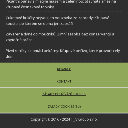
Pikantní pánev s mletým masem a zeleninou: Šťavnatá směs na
křupavé česnekové topinky
Cuketové kuličky nejsou jen nouzovka ze zahrady: Křupavé
sousto, po kterém se doma jen zapráší
Zavařená dýně do moučníků: Zimní zásoba bez konzervantů a
zbytečné práce
Pivní rohlíky z domácí pekárny: Křupavé pečivo, které provoní celý
dům
REDAKCE
KONTAKT
ZÁSADY POUŽÍVÁNÍ COOKIES
ZÁSADY COOKIES (EU)
Copyright © 2016 - 2024 | JJV Group s.r.o.