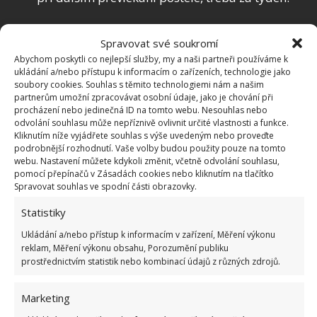
Obrázek: pixabay
Spravovat své soukromí
Abychom poskytli co nejlepší služby, my a naši partneři používáme k
ukládání a/nebo přístupu k informacím o zařízeních, technologie jako
soubory cookies. Souhlas s těmito technologiemi nám a našim
partnerům umožní zpracovávat osobní údaje, jako je chování při
procházení nebo jedinečná ID na tomto webu. Nesouhlas nebo
odvolání souhlasu může nepříznivě ovlivnit určité vlastnosti a funkce.
Kliknutím níže vyjádřete souhlas s výše uvedeným nebo proveďte
podrobnější rozhodnutí. Vaše volby budou použity pouze na tomto
webu. Nastavení můžete kdykoli změnit, včetně odvolání souhlasu,
pomocí přepínačů v Zásadách cookies nebo kliknutím na tlačítko
Spravovat souhlas ve spodní části obrazovky.
Statistiky
Ukládání a/nebo přístup k informacím v zařízení, Měření výkonu
reklam, Měření výkonu obsahu, Porozumění publiku
prostřednictvím statistik nebo kombinací údajů z různých zdrojů.
Marketing