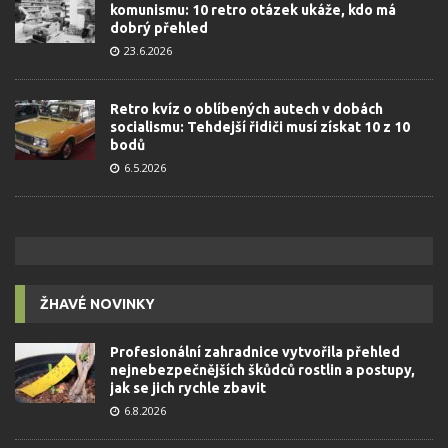
komunismu: 10 retro otázek ukáže, kdo má
dobrý přehled
23.6.2026
Retro kvíz o oblíbených autech v dobách
socialismu: Tehdejší řidiči musí získat 10 z 10
bodů
6.5.2026
ŽHAVÉ NOVINKY
Profesionální zahradnice vytvořila přehled
nejnebezpečnějších škůdců rostlin a postupy,
jak se jich rychle zbavit
6.8.2026