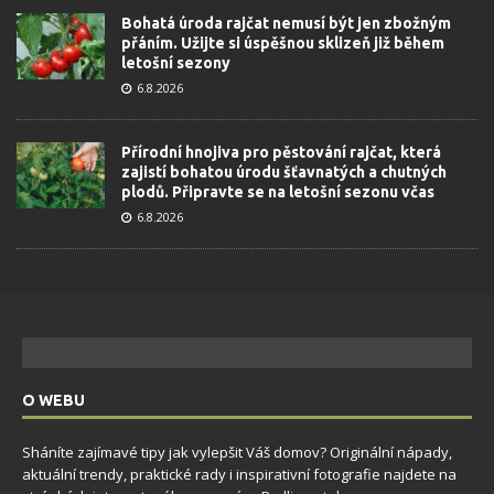
Bohatá úroda rajčat nemusí být jen zbožným
přáním. Užijte si úspěšnou sklizeň již během
letošní sezony
6.8.2026
Přírodní hnojiva pro pěstování rajčat, která
zajistí bohatou úrodu šťavnatých a chutných
plodů. Připravte se na letošní sezonu včas
6.8.2026
O WEBU
Sháníte zajímavé tipy jak vylepšit Váš domov? Originální nápady,
aktuální trendy, praktické rady i inspirativní fotografie najdete na