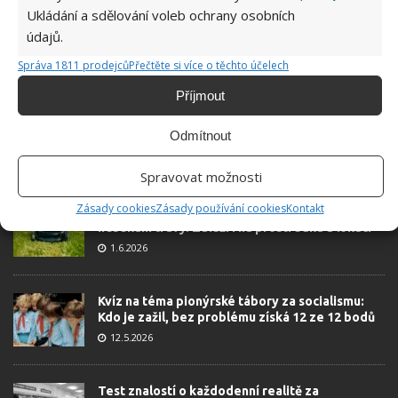
Ukládání a sdělování voleb ochrany osobních
údajů.
Správa 1811 prodejců
Přečtěte si více o těchto účelech
Příjmout
Odmítnout
OBLÍBENÉ ČLÁNKY
Spravovat možnosti
Zásady cookies
Zásady používání cookies
Kontakt
Pokuta až 10 000 Kč hrozí za nesprávné sekání i
nesekání trávy. Záleží i na prostředku a lokaci
1.6.2026
Kvíz na téma pionýrské tábory za socialismu:
Kdo je zažil, bez problému získá 12 ze 12 bodů
12.5.2026
Test znalostí o každodenní realitě za