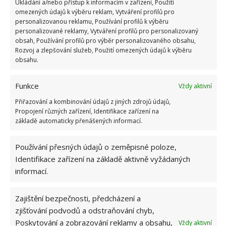
Ukládání a/nebo přístup k informacím v zařízení, Použití
omezených údajů k výběru reklam, Vytváření profilů pro
FLEKY
MATRACE
ÚKLID
personalizovanou reklamu, Používání profilů k výběru
personalizované reklamy, Vytváření profilů pro personalizovaný
obsah, Používání profilů pro výběr personalizovaného obsahu,
Rozvoj a zlepšování služeb, Použití omezených údajů k výběru
obsahu.
SOUVISEJÍCÍ ČLÁNKY
Funkce
Vždy aktivní
Při praní povlečení a prostěradla je třeba zvolit
Přiřazování a kombinování údajů z jiných zdrojů údajů,
vhodnou teplotu. Lze tak ochránit i textil a své
Propojení různých zařízení, Identifikace zařízení na
zdraví
základě automaticky přenášených informací.
Obyčejná tableta do myčky je doslova zlatý
Používání přesných údajů o zeměpisné poloze,
poklad. V domácnosti vám ušetří spoustu práce
Identifikace zařízení na základě aktivně vyžádaných
i mimo myčku
informací.
Úklid a dezinfekce domácnosti, kde žije pacient
Zajištění bezpečnosti, předcházení a
s onemocněním covid-19
zjišťování podvodů a odstraňování chyb,
Poskytování a zobrazování reklamy a obsahu,
Vždy aktivní