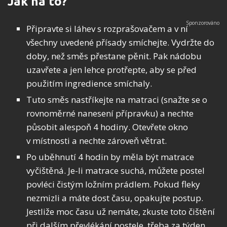
Jak na to?
Připravte si láhev s rozprašovačem a v ní
všechny uvedené přísady smíchejte. Vydržte do
doby, než směs přestane pěnit. Pak nádobu
uzavřete a jen lehce protřepte, aby se před
použitím ingredience smíchaly.
Tuto směs nastříkejte na matraci (snažte se o
rovnoměrné nanesení přípravku) a nechte
působit alespoň 4 hodiny. Otevřete okno
v místnosti a nechte zároveň větrat.
Po uběhnutí 4 hodin by měla být matrace
vyčištěná. Je-li matrace suchá, můžete postel
povléci čistým ložním prádlem. Pokud fleky
nezmizli a máte dost času, opakujte postup.
Jestliže moc času už nemáte, zkuste toto čištění
při dalším převlékání postele, třeba za týden.