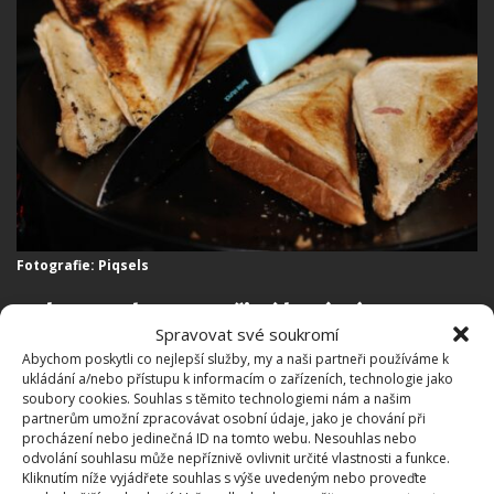
Fotografie: Piqsels
Jak se vyhnout připálení sýru
Spravovat své soukromí
Abychom poskytli co nejlepší služby, my a naši partneři používáme k
Abyste příště zabránili vytečení sýru na zapékací
ukládání a/nebo přístupu k informacím o zařízeních, technologie jako
destičky, vložte do toustovače pečicí papír a až na
soubory cookies. Souhlas s těmito technologiemi nám a našim
partnerům umožní zpracovávat osobní údaje, jako je chování při
něj položte připravený toust.
Pečicí papír by měl
procházení nebo jedinečná ID na tomto webu. Nesouhlas nebo
zakrývat vrchní i spodní plochu toustovače
. S
odvolání souhlasu může nepříznivě ovlivnit určité vlastnosti a funkce.
Kliknutím níže vyjádřete souhlas s výše uvedeným nebo proveďte
takto zakrytými zepékacími destičkami veškeré