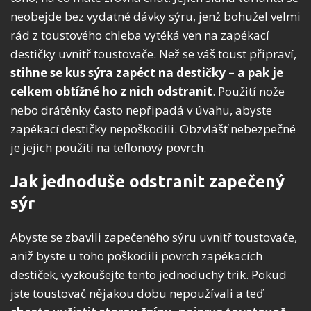
neobejde bez vydatné dávky sýru, jenž bohužel velmi
rád z toustového chleba vytéká ven na zapékací
destičky uvnitř toustovače. Než se váš toust připraví,
stihne se kus sýra zapéct na destičky – a pak je
celkem obtížné ho z nich odstranit
. Použití nože
nebo drátěnky často nepřipadá v úvahu, abyste
zapékací destičky nepoškodili. Obzvlášť nebezpečné
je jejich použití na teflonový povrch.
Jak jednoduše odstranit zapečený
sýr
Abyste se zbavili zapečeného sýru uvnitř toustovače,
aniž byste u toho poškodili povrch zapékacích
destiček, vyzkoušejte tento jednoduchý trik. Pokud
jste toustovač nějakou dobu nepoužívali a teď