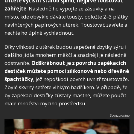
chcete vyčistit starou špínu, nejprve toustovač
zahřejte
. Následně ho vypojte ze zásuvky a na
místo, kde obvykle dáváte tousty, položte 2–3 plátky
navlhčených papírových utěrek. Toustovač zavřete a
nechte ho úplně vychladnout.
Díky vlhkosti z utěrek budou zapečené zbytky sýru i
dalšího jídla mnohem měkčí a snadněji je následně
odstraníte.
Odškrábnout je z povrchu zapékacích
destiček můžete pomocí silikonové nebo dřevěné
špachtličky
, jež nepoškodí povrch uvnitř toustovače.
Zbylé skvrny setřete vlhkým hadříkem. V případě, že
by zapékací destičky zůstaly mastné, můžete použít
malé množství mycího prostředku.