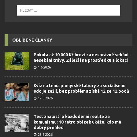
OBLÍBENÉ ČLÁNKY
Pokuta až 10 000 Kč hrozí za nesprávné sekání i
nesekání trávy. Záleží i na prostředku a lokaci
1.6.2026
Kvíz na téma pionýrské tábory za socialismu:
Kdo je zažil, bez problému získá 12 ze 12 bodů
12.5.2026
Test znalostí o každodenní realitě za
komunismu: 10 retro otázek ukáže, kdo má
dobrý přehled
23.6.2026