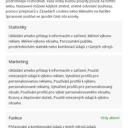
podrobnější rozhodnutí. Vaše volby budou použity pouze na tomto
kousky jídla, které z toustu vytečou, ulpí na pečicím
webu. Nastavení můžete kdykoli změnit, včetně odvolání souhlasu,
pomocí přepínačů v Zásadách cookies nebo kliknutím na tlačítko
papíru. Jakmile budete mít tousty připravené, pečicí
Spravovat souhlas ve spodní části obrazovky.
papír jednoduše vyhodíte a toustovač zůstane
Statistiky
dokonale čistý. Budete si moct vychutnat připravené
Ukládání a/nebo přístup k informacím v zařízení, Měření výkonu
jídlo, aniž byste se následně museli věnovat
reklam, Měření výkonu obsahu, Porozumění publiku
zapečeným skvrnám.
prostřednictvím statistik nebo kombinací údajů z různých zdrojů.
Zdroj:
Genialne
Marketing
Ukládání a/nebo přístup k informacím v zařízení, Použití
omezených údajů k výběru reklam, Vytváření profilů pro
personalizovanou reklamu, Používání profilů k výběru
personalizované reklamy, Vytváření profilů pro personalizovaný
obsah, Používání profilů pro výběr personalizovaného obsahu,
Rozvoj a zlepšování služeb, Použití omezených údajů k výběru
obsahu.
Funkce
Vždy aktivní
Přiřazování a kombinování údajů z jiných zdrojů údajů,