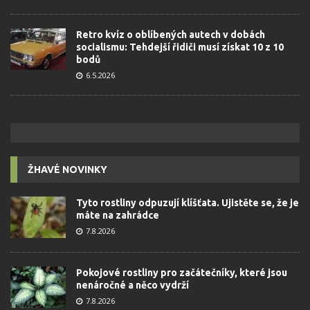
Retro kvíz o oblíbených autech v dobách
socialismu: Tehdejší řidiči musí získat 10 z 10
bodů
6.5.2026
ŽHAVÉ NOVINKY
Tyto rostliny odpuzují klíšťata. Ujistěte se, že je
máte na zahrádce
7.8.2026
Pokojové rostliny pro začátečníky, které jsou
nenáročné a něco vydrží
7.8.2026