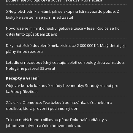
podle meteorologů čeká počasí, jaké už nikdo nečekal
57letý obchodník si všiml, jak se skupina lidí naváží do policie. Z
lásky ke své zemi se jich ihned zastal
Novorozené miminko našli v igelitové tašce v lese. Rodiče se ho
chtěli tímto způsobem zbavit
Díky mateřské dovolené měla získat až 2 000 000 Kč. Malý detail její
plány ihned rozebral
Letadlo si nezodpovědný cestující spletl se zoologickou zahradou.
Nelegálně pašoval 33 zvířat
Recepty a vaření
Objevte kouzlo kakaové rolády bez mouky: Snadný recept pro
každou příležitost
Zázrak z Olomouce: Tvarůžková pomazánka s česnekem a
cibulkou, která provoní i pochmurný den
Trik na nadýchanou bílkovou pěnu: Dokonalé indiánky s
jahodovou pěnou a čokoládovou polevou