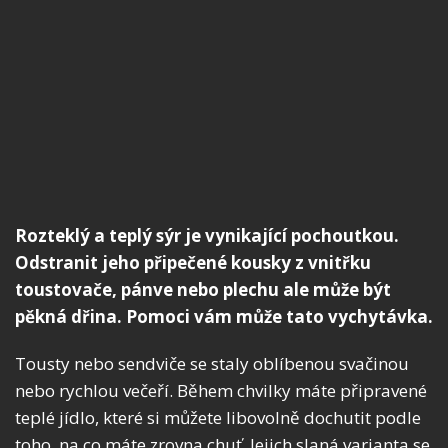
Rozteklý a teplý sýr je vynikající pochoutkou.
Odstranit jeho připečené kousky z vnitřku
toustovače, pánve nebo plechu ale může být
pěkná dřina. Pomoci vám může tato vychytávka.
Tousty nebo sendviče se staly oblíbenou svačinou
nebo rychlou večeří. Během chvilky máte připravené
teplé jídlo, které si můžete libovolně dochutit podle
toho, na co máte zrovna chuť. Jejich slaná varianta se