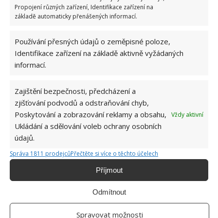
Propojení různých zařízení, Identifikace zařízení na
základě automaticky přenášených informací.
Používání přesných údajů o zeměpisné poloze,
Identifikace zařízení na základě aktivně vyžádaných
informací.
Zajištění bezpečnosti, předcházení a
PEČICÍ PAPÍR
SÝR
TOUSTOVAČ
zjišťování podvodů a odstraňování chyb,
Poskytování a zobrazování reklamy a obsahu,
Vždy aktivní
Ukládání a sdělování voleb ochrany osobních
Jiří Kolář
údajů.
Absolvent České zemědělské
Správa 1811 prodejců
Přečtěte si více o těchto účelech
univerzity, který je již od malička
velkým kutilem. V podstatě vše, co je
Příjmout
možné najít v j...
[Více o autorovi]
Odmítnout
Spravovat možnosti