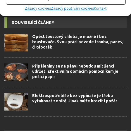
Zásady cookies
Zásady používání cookies
Kontakt
SOUVISEJÍCÍ ČLÁNKY
Opéct toustový chleba je možné i bez
toustovače. Svou práci odvede trouba, pánev,
či táborák
Připáleniny se na pánvi nebudou mít šanci
udržet. Efektivním domácím pomocníkem je
pečicí papír
Elektrospotřebiče bez vypínače je třeba
vytahovat ze sítě. Jinak může hrozit i požár