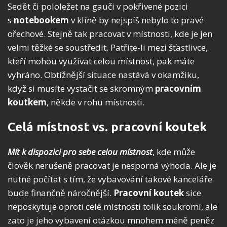
Sedět či pololežet na gauči v pokřivené pozici
s
notebookem
v klíně by nejspíš nebylo to pravé
ořechové. Stejně tak pracovat v místnosti, kde je jen
velmi těžké se soustředit. Patříte-li mezi šťastlivce,
kteří mohou využívat celou místnost, pak máte
vyhráno. Obtížnější situace nastává v okamžiku,
když si musíte vystačit se skromným
pracovním
koutkem
, někde v rohu místnosti.
Celá místnost vs. pracovní koutek
Mít k dispozici pro sebe celou místnost
, kde může
člověk nerušeně pracovat je nesporná výhoda. Ale je
nutné počítat s tím, že vybavování takové kanceláře
bude finančně náročnější.
Pracovní koutek
sice
neposkytuje oproti celé místnosti tolik soukromí, ale
zato je jeho vybavení otázkou mnohem méně peněz