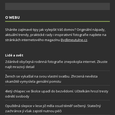
O WEBU
Sháníte zajímavé tipy jak vylepšit Váš domov? Originální nápady,
aktuální trendy, praktické rady i inspirativní fotografie najdete na
stránkách internetového magazínu
Bydlimeutulne.cz
.
Lidé a svět
Zdánlivě obyčejná rodinná fotografie znepokojila internet. Zkuste
najít mrazivý detail
Ženich se vykašlal na svou vlastní svatbu. Zhrzená nevěsta
okamžitě vymyslela geniální pomstu
4letý chlapec ve školce upadl do bezvědomí. Učitelkám hrozí tresty
odnětí svobody
Opuštěná slepice v lese již měla osud téměř sečtený. Statečný
zachránce jí však zajistil nutnou péči