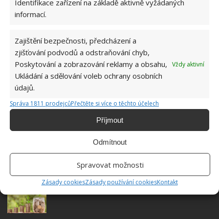
Identifikace zařízení na základě aktivně vyžádaných
informací.
Zajištění bezpečnosti, předcházení a
zjišťování podvodů a odstraňování chyb,
Poskytování a zobrazování reklamy a obsahu,
Vždy aktivní
Ukládání a sdělování voleb ochrany osobních
údajů.
HOME OFFICE
PRÁCE
PRACOVNÍ KOUTEEK
Správa 1811 prodejců
Přečtěte si více o těchto účelech
ZDRAVÍ
Příjmout
Odmítnout
Spravovat možnosti
SOUVISEJÍCÍ ČLÁNKY
Zásady cookies
Zásady používání cookies
Kontakt
Užitečné finanční tipy pro matky samoživitelky