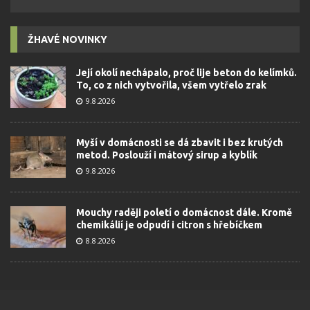
ŽHAVÉ NOVINKY
Její okolí nechápalo, proč lije beton do kelímků.
To, co z nich vytvořila, všem vytřelo zrak
9.8.2026
Myší v domácnosti se dá zbavit i bez krutých
metod. Poslouží i mátový sirup a kyblík
9.8.2026
Mouchy raději poletí o domácnost dále. Kromě
chemikálií je odpudí i citron s hřebíčkem
8.8.2026