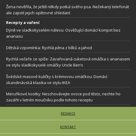
Žena nevěřila, že ještě někdy potká svého psa. Nečekaný telefonát
ale zajistil jejich opětovné shledaní
Recepty a vaření
Dýně ve sladkokyselém nálevu: Osvěžující domácí kompot bez
ananasu
Dětská vzpomínka: Rychlá pěna z bílků a jahod
Rychlá večeře ze spíže: Zavařovaná cuketová omáčka s ananasem
ve stylu sladkokyselé omáčky Uncle Ben’s
Švédské masové kuličky s krémovou omáčkou: Domácí
skandinávská klasika ve stylu IKEA
Meruňkové kostky: Neschovávejte ovoce pod těsto, nechte ho
zazářit v letním moučníku podle tohoto receptu
REDAKCE
KONTAKT