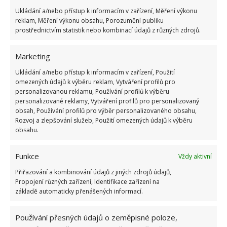
denního světla. Nezapomínejte rovněž na kousek
Ukládání a/nebo přístup k informacím v zařízení, Měření výkonu
reklam, Měření výkonu obsahu, Porozumění publiku
zeleně poblíž –
rostliny kladně ovlivňují psychiku.
prostřednictvím statistik nebo kombinací údajů z různých zdrojů.
Snažte se mít pokaždé čisto a poklízeno, zvlášť, jde-li
o menší
home offis
někde v koutku. V prostředí, kde
Marketing
panuje chaos a připomíná to spíš kutloch, by vás
Ukládání a/nebo přístup k informacím v zařízení, Použití
práce netěšila.
omezených údajů k výběru reklam, Vytváření profilů pro
personalizovanou reklamu, Používání profilů k výběru
personalizované reklamy, Vytváření profilů pro personalizovaný
Obrázek:
pixabay.com
obsah, Používání profilů pro výběr personalizovaného obsahu,
Rozvoj a zlepšování služeb, Použití omezených údajů k výběru
obsahu.
Funkce
Vždy aktivní
Přiřazování a kombinování údajů z jiných zdrojů údajů,
Propojení různých zařízení, Identifikace zařízení na
základě automaticky přenášených informací.
Používání přesných údajů o zeměpisné poloze,