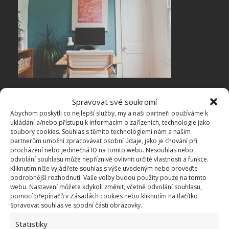
Spravovat své soukromí
Pohodlí + zdraví
Abychom poskytli co nejlepší služby, my a naši partneři používáme k
ukládání a/nebo přístupu k informacím o zařízeních, technologie jako
Nejdůležitějším vybavením jak jsme již uvedli je
stůl
soubory cookies. Souhlas s těmito technologiemi nám a našim
partnerům umožní zpracovávat osobní údaje, jako je chování při
a židle
včetně věci, jež je nutné mít během práce po
procházení nebo jedinečná ID na tomto webu. Nesouhlas nebo
ruce.
Psací potřeby, diář, dokumenty, tiskárna
.
odvolání souhlasu může nepříznivě ovlivnit určité vlastnosti a funkce.
Kliknutím níže vyjádřete souhlas s výše uvedeným nebo proveďte
Přestože vybavit
pracovní kout
dá méně práce než
podrobnější rozhodnutí. Vaše volby budou použity pouze na tomto
zařídit celou místnost, vsaďte na kvalitu a nešetřete.
webu. Nastavení můžete kdykoli změnit, včetně odvolání souhlasu,
pomocí přepínačů v Zásadách cookies nebo kliknutím na tlačítko
Krčit se celý den ve špatně zvoleném křesle by se
Spravovat souhlas ve spodní části obrazovky.
nemuselo vyplatit. Stejně tak pamatujte na
vhodné
Statistiky
osvětlení
, jestliže nebudete mít při práci dostatek