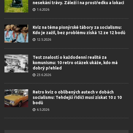
nesekání trávy. Záleží i na prostředku a lokaci
1.6.2026
Kvíz na téma pionýrské tábory za socialismu:
Kdo je zažil, bez problému získá 12 ze 12 bodů
12.5.2026
Test znalostí o každodenní realitě za
komunismu: 10 retro otázek ukáže, kdo má
dobrý přehled
23.6.2026
Retro kvíz o oblíbených autech v dobách
socialismu: Tehdejší řidiči musí získat 10 z 10
bodů
6.5.2026