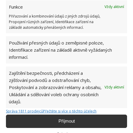
Funkce
Vždy aktivní
Přiřazování a kombinování údajů z jiných zdrojů údajů,
Propojení různých zařízení, Identifikace zařízení na
základě automaticky přenášených informací.
Používání přesných údajů o zeměpisné poloze,
Identifikace zařízení na základě aktivně vyžádaných
informací.
Zajištění bezpečnosti, předcházení a
zjišťování podvodů a odstraňování chyb,
ČESNEK
SKLADOVÁNÍ
ZAVAŘOVACÍ SKLENICE
Poskytování a zobrazování reklamy a obsahu,
Vždy aktivní
Ukládání a sdělování voleb ochrany osobních
údajů.
Jiří Kolář
Správa 1811 prodejců
Přečtěte si více o těchto účelech
Absolvent České zemědělské
univerzity, který je již od malička
Příjmout
velkým kutilem. V podstatě vše, co je
možné najít v j...
[Více o autorovi]