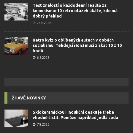
Test znalostí o každodenní realitě za
komunismu: 10 retro otázek ukáže, kdo má
dobrý přehled
23.6.2026
Retro kvíz o oblíbených autech v dobách
socialismu: Tehdejší řidiči musí získat 10 z 10
bodů
6.5.2026
ŽHAVÉ NOVINKY
Sklokeramickou i indukční desku je třeba
vhodně čistit. Pomůže například jedlá soda
7.8.2026