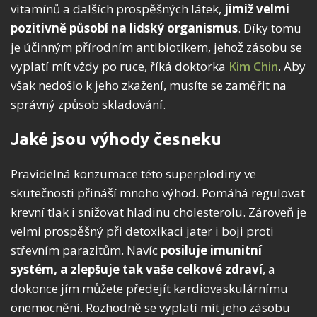
vitamínů a dalších prospěšných látek,
jimiž velmi
pozitivně působí na lidský organismus
. Díky tomu
je účinným přírodním antibiotikem, jehož zásobu se
vyplatí mít vždy po ruce, říká doktorka
Kim Chin
. Aby
však nedošlo k jeho zkažení, musíte se zaměřit na
správný způsob skladování.
Jaké jsou výhody česneku
Pravidelná konzumace této superplodiny ve
skutečnosti přináší mnoho výhod. Pomáhá regulovat
krevní tlak i snižovat hladinu cholesterolu. Zároveň je
velmi prospěšný při detoxikaci jater i boji proti
střevním parazitům. Navíc
posiluje imunitní
systém, a zlepšuje tak vaše celkové zdraví
, a
dokonce jím můžete předejít kardiovaskulárnímu
onemocnění. Rozhodně se vyplatí mít jeho zásobu