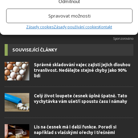
Odmítnout
Spravovat možnosti
Zásady cookies
Zásady používání cookies
Kontakt
SOUVISEJÍCÍ ČLÁNKY
Správné skladování vajec zajistí jejich dlouhou
trvanlivost. Nedělejte stejné chyby jako 90%
lidí
Celý život loupete česnek úplně špatně. Tato
vychytávka vám ušetří spoustu času i námahy
Lis na česnek má i další funkce. Poradí si
například s vlašskými ořechy i třešněmi