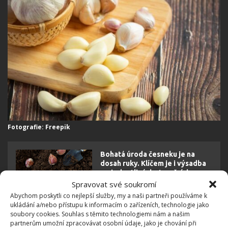
Fotografie: Freepik
Bohatá úroda česneku je na
dosah ruky. Klíčem je i výsadba
po jednotlivých stroužcích
Spravovat své soukromí
Abychom poskytli co nejlepší služby, my a naši partneři používáme k
ukládání a/nebo přístupu k informacím o zařízeních, technologie jako
Nakonec takto naložený česnek přelijte vychladlou
soubory cookies. Souhlas s těmito technologiemi nám a našim
partnerům umožní zpracovávat osobní údaje, jako je chování při
převařenou vodou, přidejte ještě jeden plátek