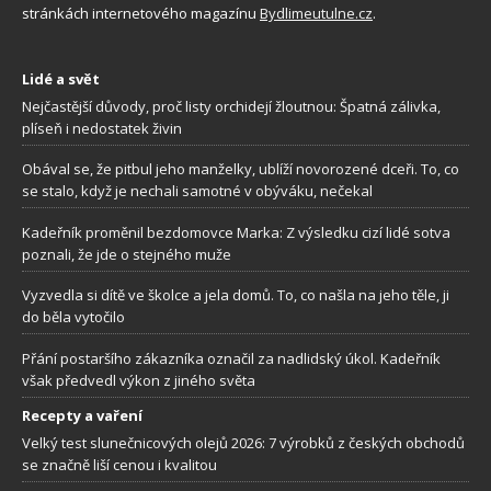
stránkách internetového magazínu
Bydlimeutulne.cz
.
Lidé a svět
Nejčastější důvody, proč listy orchidejí žloutnou: Špatná zálivka,
plíseň i nedostatek živin
Obával se, že pitbul jeho manželky, ublíží novorozené dceři. To, co
se stalo, když je nechali samotné v obýváku, nečekal
Kadeřník proměnil bezdomovce Marka: Z výsledku cizí lidé sotva
poznali, že jde o stejného muže
Vyzvedla si dítě ve školce a jela domů. To, co našla na jeho těle, ji
do běla vytočilo
Přání postaršího zákazníka označil za nadlidský úkol. Kadeřník
však předvedl výkon z jiného světa
Recepty a vaření
Velký test slunečnicových olejů 2026: 7 výrobků z českých obchodů
se značně liší cenou i kvalitou