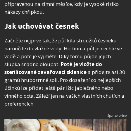
připravenou na zimní měsíce, kdy je vysoké riziko
nákazy chřipkou.
Jak uchovávat česnek
Začněte nejprve tak, že půl kila stroužků česneku
namočíte do vlažné vody. Hodinu a půl je nechte ve
vodě a poté je vyjměte. Díky tomu půjde jejich
slupka snadno oloupat.
Poté je vložte do
sterilizované zavařovací sklenice
a přidejte asi 30
gramů hrubozrnné soli. Pro dosažení co nejlepších
účinků lze přidat ještě pár lžic jablečného nebo
vinného octa. Záleží jen na vašich vlastních chutích a
preferencích.