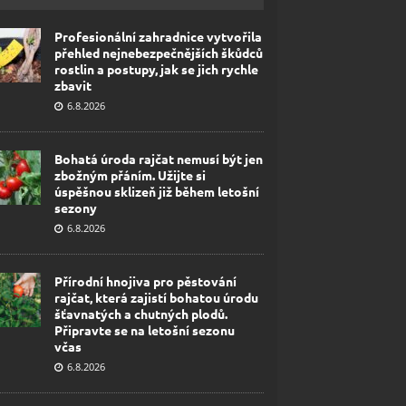
Profesionální zahradnice vytvořila
přehled nejnebezpečnějších škůdců
rostlin a postupy, jak se jich rychle
zbavit
6.8.2026
Bohatá úroda rajčat nemusí být jen
zbožným přáním. Užijte si
úspěšnou sklizeň již během letošní
sezony
6.8.2026
Přírodní hnojiva pro pěstování
rajčat, která zajistí bohatou úrodu
šťavnatých a chutných plodů.
Připravte se na letošní sezonu
včas
6.8.2026