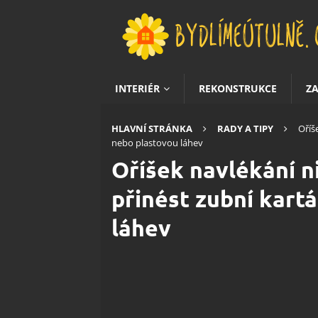
INTERIÉR
REKONSTRUKCE
Z
HLAVNÍ STRÁNKA
RADY A TIPY
Oříš
nebo plastovou láhev
Oříšek navlékání ni
přinést zubní kart
láhev