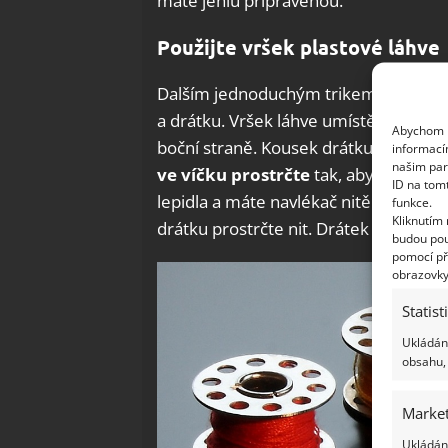
máte jehlu připravenou.
Použijte vršek plastové láhve
Dalším jednoduchým trikem pro snadné 
a drátku. Vršek láhve umístěte na stů
Abychom p
boční straně. Kousek drátku přehněte,
informací
našim par
ve víčku prostrčte
tak, aby očko trč
ID na tom
lepidla a máte navlékač nitě hotový. 
funkce.
Kliknutím
drátku prostrčte nit. Drátek s nití p
budou pou
pomocí př
obrazovky
Statist
Ukládání
obsahu, 
Market
Ukládání