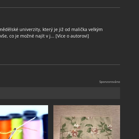
ědělské univerzity, který je již od malička velkým
še, co je možné najít v j...
[Více o autorovi]