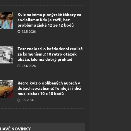
Kvíz na téma pionýrské tábory za
socialismu: Kdo je zažil, bez
problému získá 12 ze 12 bodů
12.5.2026
Test znalostí o každodenní realitě
za komunismu: 10 retro otázek
ukáže, kdo má dobrý přehled
23.6.2026
Retro kvíz o oblíbených autech v
dobách socialismu: Tehdejší řidiči
musí získat 10 z 10 bodů
6.5.2026
HAVÉ NOVINKY