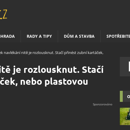
AHRADA
RADY A TIPY
DŮM A STAVBA
SPOTŘEBIT
ek navlékání nitě je rozlousknut. Stačí přinést zubní kartáček,
tě je rozlousknut. Stačí
áček, nebo plastovou
O