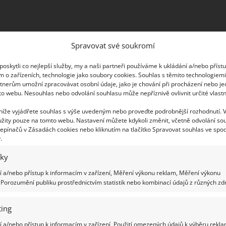
Spravovat své soukromí
navlečení nitě je využití vršku z plastové láhve
l a pomocí nože udělejte malý svislý zářez na jeho
oskytli co nejlepší služby, my a naši partneři používáme k ukládání a/nebo příst
 abyste vytvořili očko, a
ohnutý drátek řezem
m o zařízeních, technologie jako soubory cookies. Souhlas s těmito technologiem
tnerům umožní zpracovávat osobní údaje, jako je chování při procházení nebo j
elo směrem ven. Drátek k vršku přilepte pomocí
to webu. Nesouhlas nebo odvolání souhlasu může nepříznivě ovlivnit určité vlastn
Očko z drátku protáhněte okem jehly a do oka z
 níže vyjádřete souhlas s výše uvedeným nebo proveďte podrobnější rozhodnutí. 
rotáhněte okem jehly a máte hotovo.
žity pouze na tomto webu. Nastavení můžete kdykoli změnit, včetně odvolání so
epínačů v Zásadách cookies nebo kliknutím na tlačítko Spravovat souhlas ve spod
.
iky
 a/nebo přístup k informacím v zařízení, Měření výkonu reklam, Měření výkonu
Porozumění publiku prostřednictvím statistik nebo kombinací údajů z různých zdr
ing
 a/nebo přístup k informacím v zařízení, Použití omezených údajů k výběru rekla