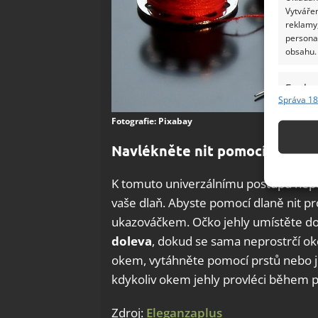
Vytvářen
reklamy,
persona
obsahu.
Funkc
Správa 18
Přiřazov
Fotografie: Pixabay
Identifi
Navlékněte nit pomocí dlaně
Použív
základ
K tomuto univerzálnímu postupu nepo
vaše dlaň. Abyste pomocí dlaně nit pr
Zajišt
ukazováčkem. Očko jehly umístěte do 
odstra
doleva
, dokud se sama neprostrčí ok
Ukládá
okem, vytáhněte pomocí prstů nebo ji
kdykoliv okem jehly provléci během pá
Zdroj:
Eleganzaplus