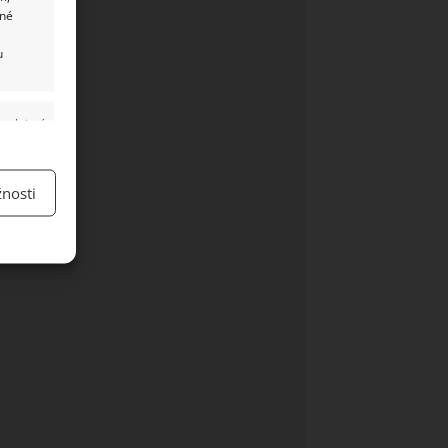
ané
u
y aktivní
nosti
y aktivní