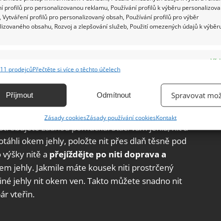
í profilů pro personalizovanou reklamu, Používání profilů k výběru personalizov
 Vytváření profilů pro personalizovaný obsah, Používání profilů pro výběr
lizovaného obsahu, Rozvoj a zlepšování služeb, Použití omezených údajů k výběr
e
Vžd
11 prodejců
Přečtěte si více o těchto účelech
ání a kombinování údajů z jiných zdrojů údajů, Propojení různých zařízení,
kace zařízení na základě automaticky přenášených informací.
Spravovat mož
Příjmout
Odmítnout
ání přesných údajů o zeměpisné poloze, Identifikace zařízení na
Zásady cookies
Zásady používání cookies
Kontakt
ě aktivně vyžádaných informací.
třebujete žádnou pomůcku. Stačí vám jehla, nit a
otáhli okem jehly, položte nit přes dlaň těsně pod
ění bezpečnosti, předcházení a zjišťování podvodů a
výšky nitě a
přejíždějte po niti doprava a
ňování chyb, Poskytování a zobrazování reklamy a obsahu,
Vžd
em jehly. Jakmile máte kousek niti prostrčený
ní a sdělování voleb ochrany osobních údajů.
né jehly nit okem ven. Takto můžete snadno nit
r vteřin.