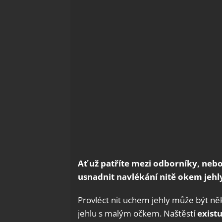
Ať už patříte mezi odborníky, nebo 
usnadnit navlékání nitě okem jehly
Provléct nit uchem jehly může být ně
jehlu s malým očkem. Naštěstí
existu