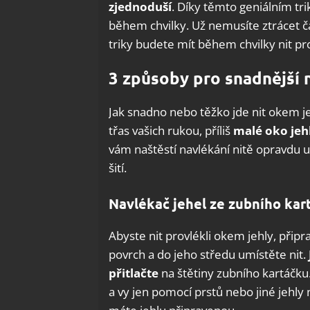
zjednoduší
. Díky těmto geniálním tr
během chvilky. Už nemusíte ztrácet ča
triky budete mít během chvilky nit pr
3 způsoby pro snadnější 
Jak snadno nebo těžko jde nit okem jeh
třas vašich rukou, příliš
malé oko jehl
vám naštěstí navlékání nitě opravdu us
šití.
Navlékač jehel ze zubního kar
Abyste nit provlékli okem jehly, připr
povrch a do jeho středu umístěte nit.
přitlačte
na štětiny zubního kartáčku.
a vy jen pomocí prstů nebo jiné jehly