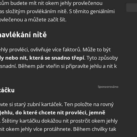
ikům budete mít nit okem jehly provlečenou
s složitým provlékáním nitě. S těmito geniálními
ovlečenou a můžete začít šít.
navlékání nitě
ly provléci, ovlivňuje více faktorů. Může to být
y nebo nit, která se snadno třepí
. Tyto způsoby
nadní. Během pár vteřin si připravíte jehlu a nit k
táčku
avte si starý zubní kartáček. Ten položte na rovný
Jehlu, do které chcete nit provléci, jemně
 Štětiny kartáčku dokážou nit prostrčit okem jehly
 nit okem jehly více protáhnete. Během chvilky tak