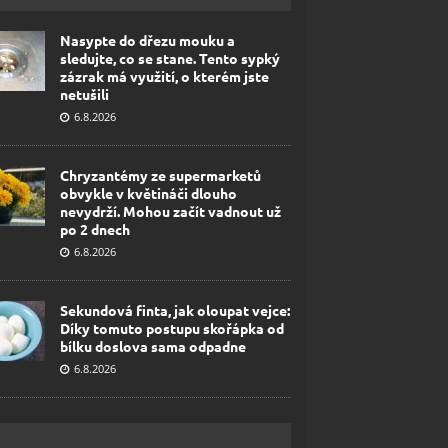
Nasypte do dřezu mouku a
sledujte, co se stane. Tento sypký
zázrak má využití, o kterém jste
netušili
6.8.2026
Chryzantémy ze supermarketů
obvykle v květináči dlouho
nevydrží. Mohou začít vadnout už
po 2 dnech
6.8.2026
Sekundová finta, jak oloupat vejce:
Díky tomuto postupu skořápka od
bílku doslova sama odpadne
6.8.2026