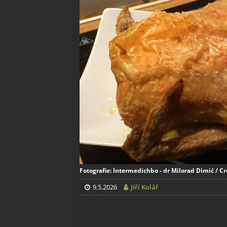
Fotografie: Intermedichbo - dr Milorad Dimić / C
9.5.2026
Jiří Kolář