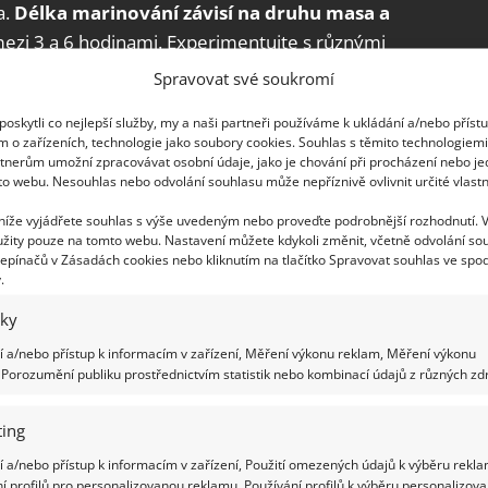
a.
Délka marinování závisí na druhu masa a
mezi 3 a 6 hodinami. Experimentujte s různými
ní kombinaci pro svoje maso.
Spravovat své soukromí
oskytli co nejlepší služby, my a naši partneři používáme k ukládání a/nebo příst
m o zařízeních, technologie jako soubory cookies. Souhlas s těmito technologiem
tnerům umožní zpracovávat osobní údaje, jako je chování při procházení nebo j
to webu. Nesouhlas nebo odvolání souhlasu může nepříznivě ovlivnit určité vlastn
 níže vyjádřete souhlas s výše uvedeným nebo proveďte podrobnější rozhodnutí. 
žity pouze na tomto webu. Nastavení můžete kdykoli změnit, včetně odvolání so
epínačů v Zásadách cookies nebo kliknutím na tlačítko Spravovat souhlas ve spod
.
iky
 a/nebo přístup k informacím v zařízení, Měření výkonu reklam, Měření výkonu
Porozumění publiku prostřednictvím statistik nebo kombinací údajů z různých zdr
ing
 a/nebo přístup k informacím v zařízení, Použití omezených údajů k výběru rekla
í profilů pro personalizovanou reklamu, Používání profilů k výběru personalizov