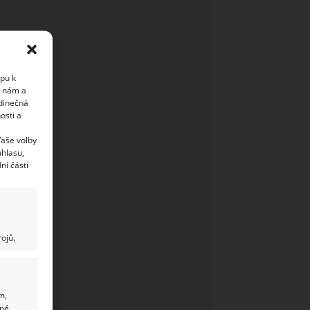
upu k
i nám a
edinečná
osti a
Vaše volby
uhlasu,
ní části
ojů.
m,
ané