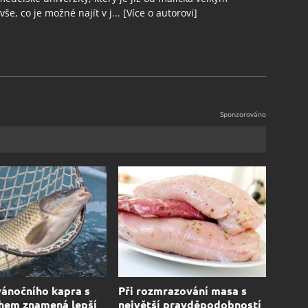
še, co je možné najít v j...
[Více o autorovi]
ánočního kapra s
Při rozmrazování masa s
hem znamená lepší
největší pravděpodobností