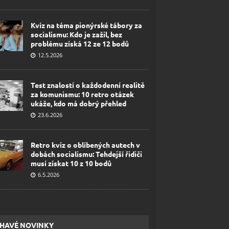
Kvíz na téma pionýrské tábory za
socialismu: Kdo je zažil, bez
problému získá 12 ze 12 bodů
12.5.2026
Test znalostí o každodenní realitě
za komunismu: 10 retro otázek
ukáže, kdo má dobrý přehled
23.6.2026
Retro kvíz o oblíbených autech v
dobách socialismu: Tehdejší řidiči
musí získat 10 z 10 bodů
6.5.2026
HAVÉ NOVINKY