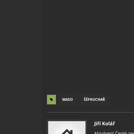
MASO
ŠÉFKUCHAŘ
Jiří Kolář
Absolvent České zem