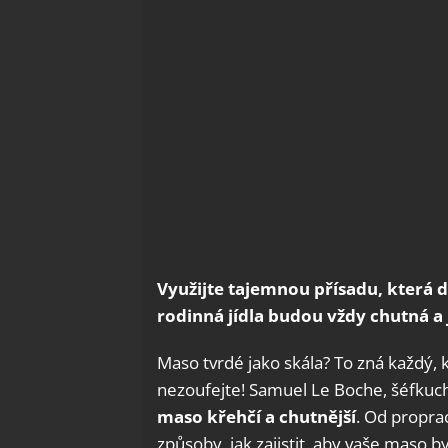
Využijte tajemnou přísadu, která 
rodinná jídla budou vždy chutná a
Maso tvrdé jako skála? To zná každý,
nezoufejte! Samuel Le Boche, šéfkuchař
maso křehčí a chutnější
. Od propra
způsoby, jak zajistit, aby vaše maso 