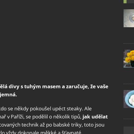
dělá divy s tuhým masem a zaručuje, že vaše
 jemná.
 kdo se někdy pokoušel upéct steaky. Ale
 v Paříži, se podělil o několik tipů,
jak udělat
covaných technik až po babské triky, toto jsou
bylo vždy dokonale měkké a šťavnaté.