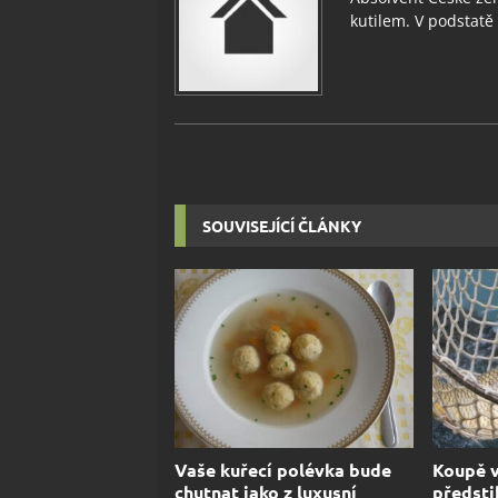
kutilem. V podstatě v
SOUVISEJÍCÍ ČLÁNKY
Vaše kuřecí polévka bude
Koupě v
chutnat jako z luxusní
předsti