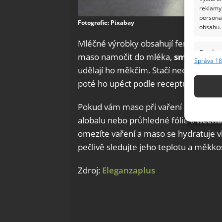
reklamy,
persona
Fotografie: Pixabay
obsahu.
Mléčné výrobky obsahují fermenty, k
Funkc
maso namočit do mléka,
smetany ne
Správa 18
Přiřazov
udělají ho měkčím. Stačí nechat maso 
Identifi
poté ho upéct podle receptu.
Použív
Pokud vám maso při vaření příliš ztvrd
základ
alobalu nebo průhledné fólie a
nechat
omezíte vaření a maso se hydratuje v
Zajišt
pečlivě sledujte jeho teplotu a měkko
odstra
Ukládá
Zdroj:
Eleganzaplus