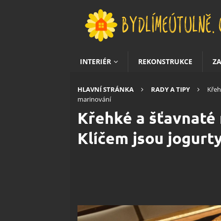
INTERIÉR
REKONSTRUKCE
Z
HLAVNÍ STRÁNKA
RADY A TIPY
Křeh
marinování
Křehké a šťavnaté 
Klíčem jsou jogurt