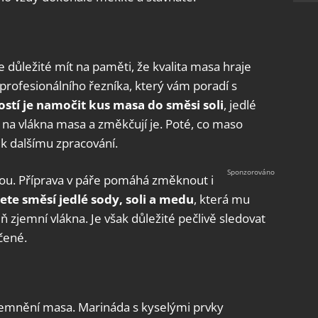
e důležité mít na paměti, že kvalita masa hraje
d profesionálního řezníka, který vám poradí s
stí je namočit kus masa do směsi soli
, jedlé
na vlákna masa a změkčují je. Poté, co maso
k dalšímu zpracování.
tou. Příprava v páře pomáhá změknout i
te směsí jedlé sody, soli a medu
, která mu
 zjemní vlákna. Je však důležité pečlivě sledovat
čené.
zjemnění masa. Marináda s kyselými prvky