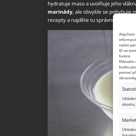
hydratuje maso a uvolňuje jeho vlákn
marinády
, ale obvykle se pohybuje 
recepty a najděte tu správnou a ideál
Abychom p
informací
našim par
ID na tom
funkce.
Kliknutím
budou pou
pomocí př
obrazovky
Statist
Ukládání
obsahu, 
Market
Ukládání
Vytvářen