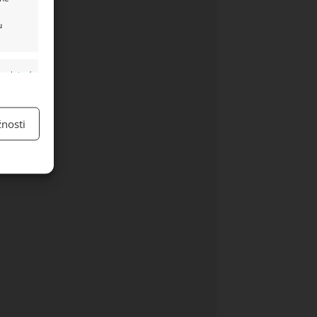
u
y aktivní
nosti
y aktivní