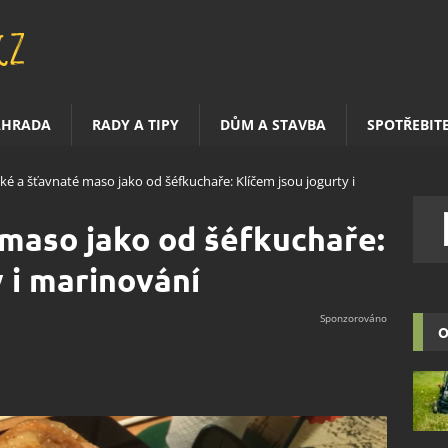
AHRADA
RADY A TIPY
DŮM A STAVBA
SPOTŘEBIT
ké a šťavnaté maso jako od šéfkuchaře: Klíčem jsou jogurty i
maso jako od šéfkuchaře:
y i marinování
O