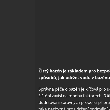
Čistý bazén je základem pro bezpe
způsobů, jak udržet vodu v bazén
Správná péče o bazén je klíčová pro 
čištění závisí na mnoha faktorech.
Důl
dodržování správných proporcí přípra
také nezbytná pro udržení optimální k