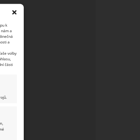
upu k
i nám a
edinečná
osti a
Vaše volby
uhlasu,
ní části
ojů.
m,
ané