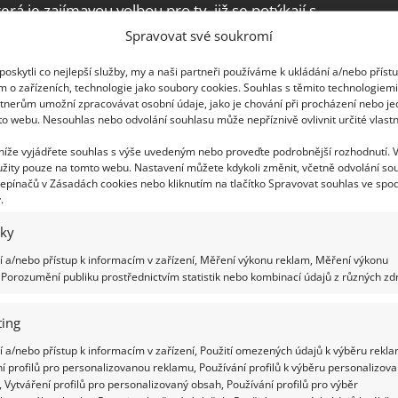
erá je zajímavou volbou pro ty, již se potýkají s
 bazénu. Přidání tohoto
vitamínu C pomáhá
Spravovat své soukromí
 často způsobuje tuto nežádoucí změnu barvy.
oskytli co nejlepší služby, my a naši partneři používáme k ukládání a/nebo příst
inná proti bakteriím a řasám.
m o zařízeních, technologie jako soubory cookies. Souhlas s těmito technologiem
tnerům umožní zpracovávat osobní údaje, jako je chování při procházení nebo j
to webu. Nesouhlas nebo odvolání souhlasu může nepříznivě ovlivnit určité vlastn
 níže vyjádřete souhlas s výše uvedeným nebo proveďte podrobnější rozhodnutí. 
žity pouze na tomto webu. Nastavení můžete kdykoli změnit, včetně odvolání so
epínačů v Zásadách cookies nebo kliknutím na tlačítko Spravovat souhlas ve spod
.
iky
 a/nebo přístup k informacím v zařízení, Měření výkonu reklam, Měření výkonu
Porozumění publiku prostřednictvím statistik nebo kombinací údajů z různých zdr
ing
 a/nebo přístup k informacím v zařízení, Použití omezených údajů k výběru rekla
í profilů pro personalizovanou reklamu, Používání profilů k výběru personalizov
 Vytváření profilů pro personalizovaný obsah, Používání profilů pro výběr