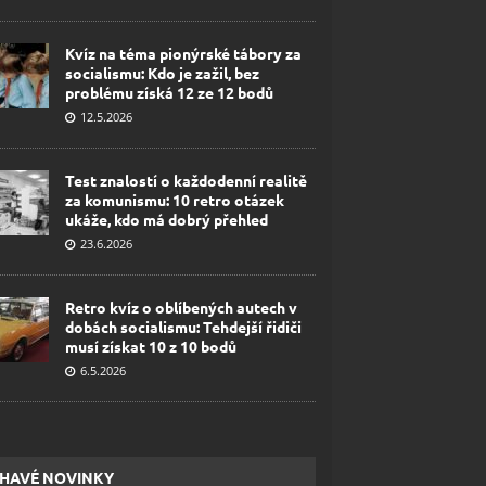
Kvíz na téma pionýrské tábory za
socialismu: Kdo je zažil, bez
problému získá 12 ze 12 bodů
12.5.2026
Test znalostí o každodenní realitě
za komunismu: 10 retro otázek
ukáže, kdo má dobrý přehled
23.6.2026
Retro kvíz o oblíbených autech v
dobách socialismu: Tehdejší řidiči
musí získat 10 z 10 bodů
6.5.2026
HAVÉ NOVINKY