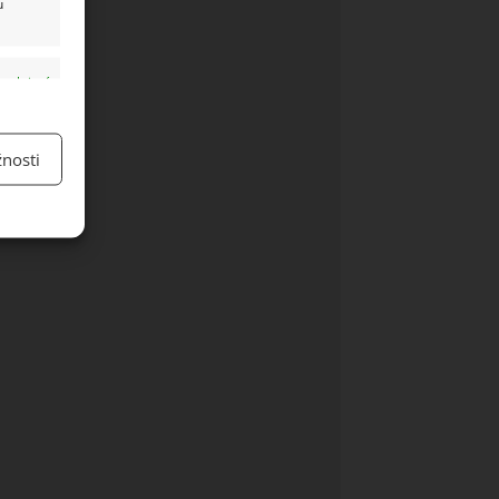
u
y aktivní
nosti
y aktivní