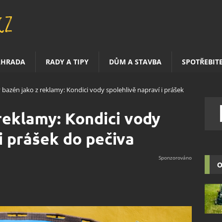
AHRADA
RADY A TIPY
DŮM A STAVBA
SPOTŘEBIT
ý bazén jako z reklamy: Kondici vody spolehlivě napraví i prášek
 reklamy: Kondici vody
i prášek do pečiva
O