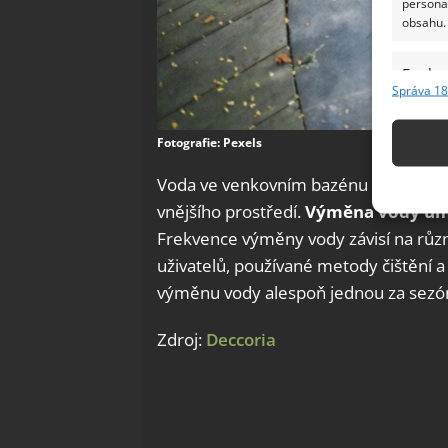
persona
obsahu.
Funkc
Správa 18
Přiřazov
Identifi
Fotografie: Pexels
Použív
Voda ve venkovním bazénu se neustále 
základ
vnějšího prostředí.
Výměna vody umo
Frekvence výměny vody závisí na různý
Zajišt
uživatelů, používané metody čištění a
odstra
výměnu vody alespoň jednou za sezó
Ukládá
Zdroj:
Deccoria