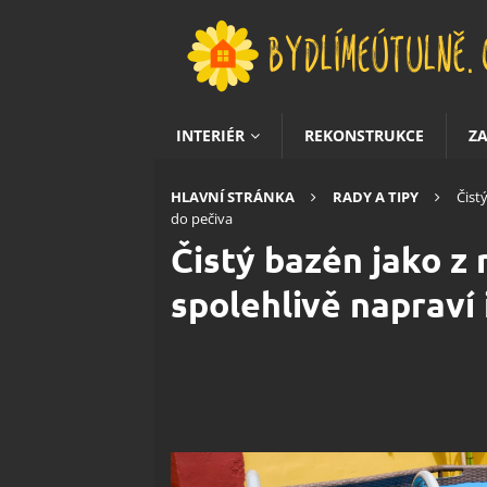
INTERIÉR
REKONSTRUKCE
Z
HLAVNÍ STRÁNKA
RADY A TIPY
Čist
do pečiva
Čistý bazén jako z
spolehlivě napraví 