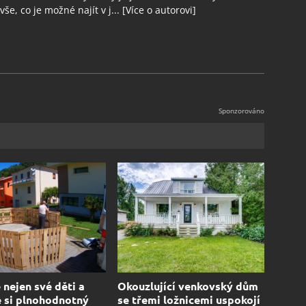
še, co je možné najít v j...
[Více o autorovi]
 nejen své děti a
Okouzlující venkovský dům
 si plnohodnotný
se třemi ložnicemi uspokojí