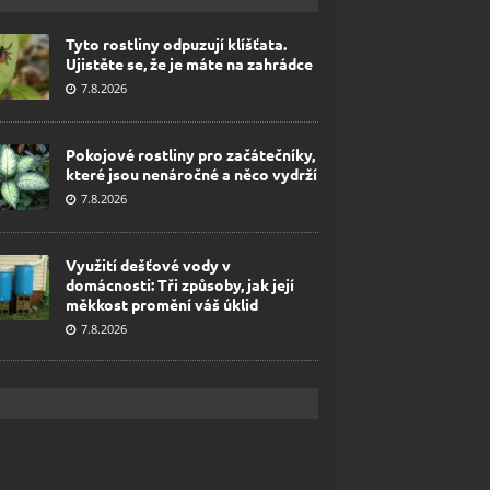
Tyto rostliny odpuzují klíšťata.
Ujistěte se, že je máte na zahrádce
7.8.2026
Pokojové rostliny pro začátečníky,
které jsou nenáročné a něco vydrží
7.8.2026
Využití dešťové vody v
domácnosti: Tři způsoby, jak její
měkkost promění váš úklid
7.8.2026