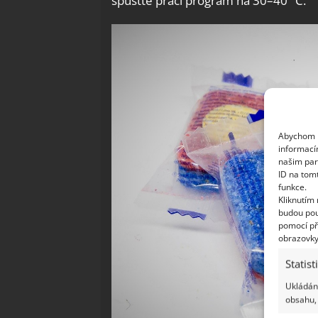
spusťte prací program na 30–40 °C.
Abychom p
informací
našim par
ID na tom
funkce.
Kliknutím
budou pou
pomocí př
obrazovky
Statist
Ukládání
obsahu, 