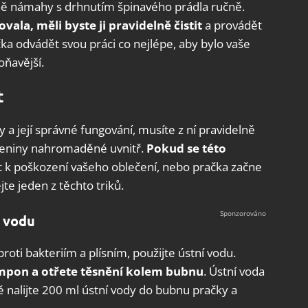
vně námahy s drhnutím špinavého prádla ručně.
ala, měli byste ji pravidelně čistit
a provádět
ka odvádět svou práci co nejlépe, aby bylo vaše
oňavější.
t
y a její správné fungování, musíte z ní pravidelně
azeniny nahromaděné uvnitř.
Pokud se této
ít k poškození vašeho oblečení, nebo pračka začne
e jeden z těchto triků.
í vodu
roti bakteriím a plísním, použijte ústní vodu.
mpon a otřete těsnění kolem bubnu
. Ústní voda
ně nalijte 200 ml ústní vody do bubnu pračky a