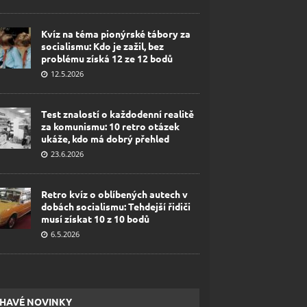
Kvíz na téma pionýrské tábory za
socialismu: Kdo je zažil, bez
problému získá 12 ze 12 bodů
12.5.2026
Test znalostí o každodenní realitě
za komunismu: 10 retro otázek
ukáže, kdo má dobrý přehled
23.6.2026
Retro kvíz o oblíbených autech v
dobách socialismu: Tehdejší řidiči
musí získat 10 z 10 bodů
6.5.2026
HAVÉ NOVINKY