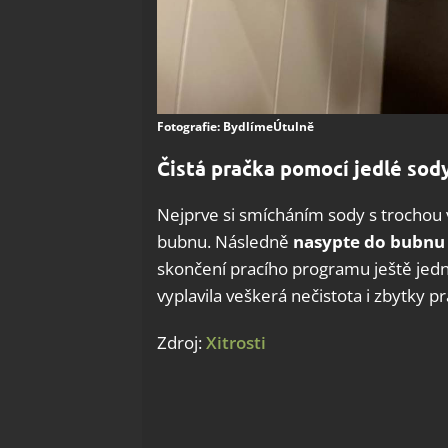
Fotografie: BydlímeÚtulně
Čistá pračka pomocí jedlé sod
Nejprve si smícháním sody s trochou
bubnu. Následně
nasypte do bubnu 
skončení pracího programu ještě jed
vyplavila veškerá nečistota i zbytky p
Zdroj:
Xitrosti