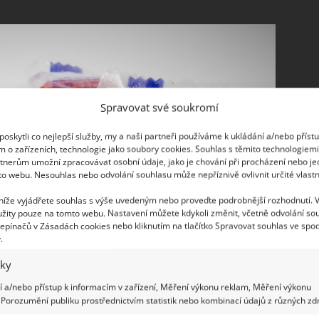
Spravovat své soukromí
oskytli co nejlepší služby, my a naši partneři používáme k ukládání a/nebo příst
m o zařízeních, technologie jako soubory cookies. Souhlas s těmito technologiem
tnerům umožní zpracovávat osobní údaje, jako je chování při procházení nebo j
to webu. Nesouhlas nebo odvolání souhlasu může nepříznivě ovlivnit určité vlastn
 níže vyjádřete souhlas s výše uvedeným nebo proveďte podrobnější rozhodnutí. 
žity pouze na tomto webu. Nastavení můžete kdykoli změnit, včetně odvolání so
epínačů v Zásadách cookies nebo kliknutím na tlačítko Spravovat souhlas ve spod
.
iky
 a/nebo přístup k informacím v zařízení, Měření výkonu reklam, Měření výkonu
Porozumění publiku prostřednictvím statistik nebo kombinací údajů z různých zdr