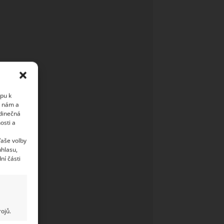
upu k
i nám a
edinečná
osti a
Vaše volby
uhlasu,
ní části
ojů.