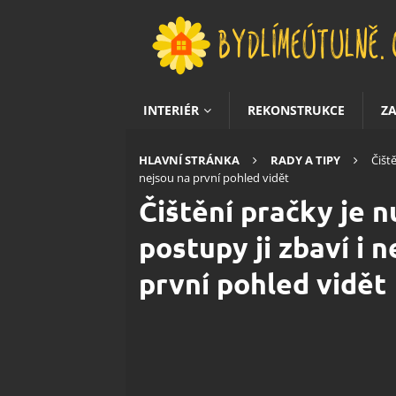
INTERIÉR
REKONSTRUKCE
Z
HLAVNÍ STRÁNKA
RADY A TIPY
Čišt
nejsou na první pohled vidět
Čištění pračky je 
postupy ji zbaví i 
první pohled vidět