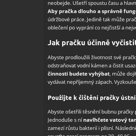
neobejde. Ušetří spoustu času a hla
Aby pračka dlouho a správně fungov
údržbové práce. Jedině tak může prač
oblečení po vyprání co nejčistší a nejv
Jak pračku účinně vyčisti
Abyste prodloužili životnost své pračk
odstraňovat vodní kámen a čistit us
činnosti budete vyhýbat
, může doj
vydávat nepříjemný zápach. Vyzkoušejt
Použijte k čištění pračky ústn
Abyste ošetřili těsnění bubnu pračky p
Jednoduše s ní
navlhčete vatový ta
zamezí růstu bakterií i plísní. Násled