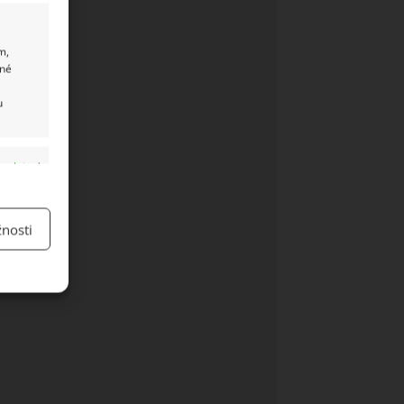
m,
ané
u
y aktivní
nosti
y aktivní