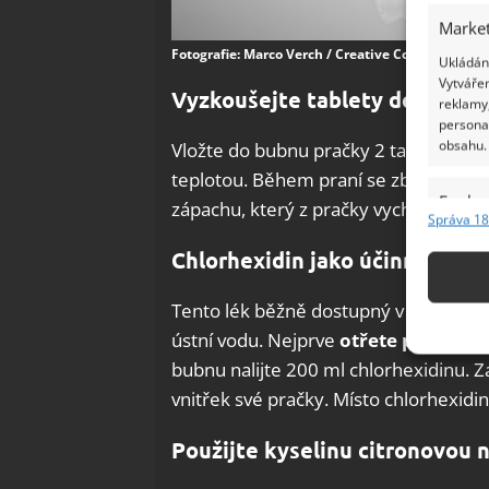
Market
Fotografie: Marco Verch / Creative Commons / CC
Ukládání
Vytvářen
Vyzkoušejte tablety do myčky
reklamy,
persona
obsahu.
Vložte do bubnu pračky 2 tablety do 
teplotou. Během praní se zbavíte jak 
Funkc
zápachu, který z pračky vychází.
Správa 18
Přiřazov
Chlorhexidin jako účinná dezi
Identifi
Tento lék běžně dostupný v lékárně mů
Použív
ústní vodu. Nejprve
otřete pomocí 
základ
bubnu nalijte 200 ml chlorhexidinu. Z
vnitřek své pračky. Místo chlorhexidi
Zajišt
odstra
Použijte kyselinu citronovou 
Ukládá