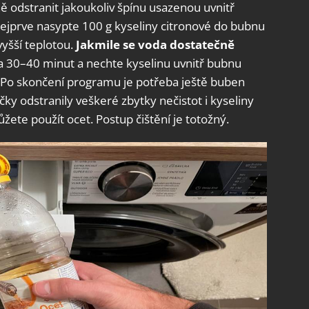
ě odstranit jakoukoliv špínu usazenou uvnitř
 Nejprve nasypte 100 g kyseliny citronové do bubnu
yšší teplotou.
Jakmile se voda dostatečně
 30–40 minut a nechte kyselinu uvnitř bubnu
. Po skončení programu je potřeba ještě buben
čky odstranily veškeré zbytky nečistot i kyseliny
žete použít ocet. Postup čištění je totožný.