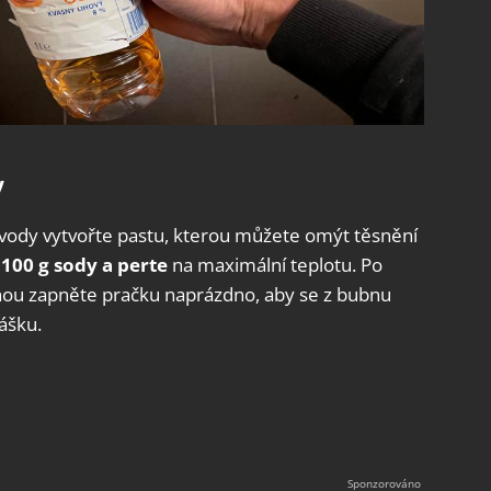
y
 vody vytvořte pastu, kterou můžete omýt těsnění
100 g sody a perte
na maximální teplotu. Po
nou zapněte pračku naprázdno, aby se z bubnu
rášku.