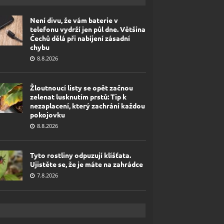
Není divu, že vám baterie v
telefonu vydrží jen půl dne. Většina
Čechů dělá při nabíjení zásadní
chybu
8.8.2026
Žloutnoucí listy se opět začnou
zelenat lusknutím prstů: Tip k
nezaplacení, který zachrání každou
pokojovku
8.8.2026
Tyto rostliny odpuzují klíšťata.
Ujistěte se, že je máte na zahrádce
7.8.2026