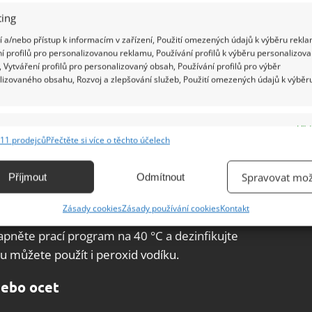
ing
 BY
 a/nebo přístup k informacím v zařízení, Použití omezených údajů k výběru rekla
í profilů pro personalizovanou reklamu, Používání profilů k výběru personalizov
 Vytváření profilů pro personalizovaný obsah, Používání profilů pro výběr
lizovaného obsahu, Rozvoj a zlepšování služeb, Použití omezených údajů k výběr
myčky a spusťte prací program s maximální
veškeré špíny uvnitř bubnu, tak i nepříjemného
e
Vžd
11 prodejců
Přečtěte si více o těchto účelech
ání a kombinování údajů z jiných zdrojů údajů, Propojení různých zařízení,
nfekce pračky
kace zařízení na základě automaticky přenášených informací.
Spravovat mož
Příjmout
Odmítnout
žete k vyčistění pračky použít úplně stejně jako
ání přesných údajů o zeměpisné poloze, Identifikace zařízení na
Zásady cookies
Zásady používání cookies
Kontakt
vatového tamponu těsnění bubnu
a následně do
ě aktivně vyžádaných informací.
apněte prací program na 40 °C a dezinfikujte
nu můžete použít i peroxid vodíku.
ění bezpečnosti, předcházení a zjišťování podvodů a
ňování chyb, Poskytování a zobrazování reklamy a obsahu,
Vžd
nebo ocet
ní a sdělování voleb ochrany osobních údajů.