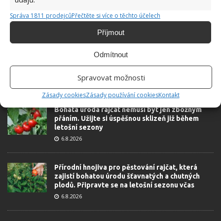
Správa 1811 prodejců
Přečtěte si více o těchto účelech
ŽHAVÉ NOVINKY
Příjmout
Profesionální zahradnice vytvořila přehled
Odmítnout
nejnebezpečnějších škůdců rostlin a postupy,
jak se jich rychle zbavit
Spravovat možnosti
6.8.2026
Zásady cookies
Zásady používání cookies
Kontakt
Bohatá úroda rajčat nemusí být jen zbožným
přáním. Užijte si úspěšnou sklizeň již během
letošní sezony
6.8.2026
Přírodní hnojiva pro pěstování rajčat, která
zajistí bohatou úrodu šťavnatých a chutných
plodů. Připravte se na letošní sezonu včas
6.8.2026