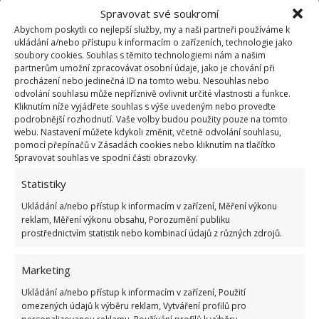
Vodní kámen může hravě zlikvidovat pračku za
Spravovat své soukromí
tisíce korun. Zbavit se ho přitom není nic
Abychom poskytli co nejlepší služby, my a naši partneři používáme k
složitého
ukládání a/nebo přístupu k informacím o zařízeních, technologie jako
19.2.2022
Rady a tipy
soubory cookies. Souhlas s těmito technologiemi nám a našim
partnerům umožní zpracovávat osobní údaje, jako je chování při
procházení nebo jedinečná ID na tomto webu. Nesouhlas nebo
odvolání souhlasu může nepříznivě ovlivnit určité vlastnosti a funkce.
Nelibý odér čerstvě vypraného oblečení má ve
Kliknutím níže vyjádřete souhlas s výše uvedeným nebo proveďte
většině případů stejnou příčinu
podrobnější rozhodnutí. Vaše volby budou použity pouze na tomto
4.7.2021
Rady a tipy
webu. Nastavení můžete kdykoli změnit, včetně odvolání souhlasu,
pomocí přepínačů v Zásadách cookies nebo kliknutím na tlačítko
Spravovat souhlas ve spodní části obrazovky.
Statistiky
Ukládání a/nebo přístup k informacím v zařízení, Měření výkonu
reklam, Měření výkonu obsahu, Porozumění publiku
prostřednictvím statistik nebo kombinací údajů z různých zdrojů.
Marketing
OBLÍBENÉ ČLÁNKY
Ukládání a/nebo přístup k informacím v zařízení, Použití
omezených údajů k výběru reklam, Vytváření profilů pro
Pokuta až 10 000 Kč hrozí za nesprávné sekání i