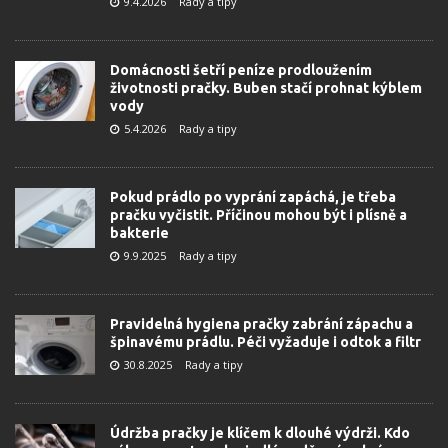
9.4.2026
Rady a tipy
Domácnosti šetří peníze prodloužením
životnosti pračky. Buben stačí prohnat kýblem
vody
5.4.2026
Rady a tipy
Pokud prádlo po vyprání zapáchá, je třeba
pračku vyčistit. Příčinou mohou být i plísně a
bakterie
9.9.2025
Rady a tipy
Pravidelná hygiena pračky zabrání zápachu a
špinavému prádlu. Péči vyžaduje i odtok a filtr
30.8.2025
Rady a tipy
Údržba pračky je klíčem k dlouhé výdrži. Kdo