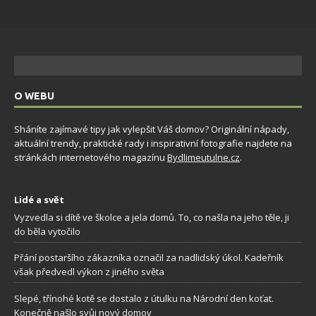
O WEBU
Sháníte zajímavé tipy jak vylepšit Váš domov? Originální nápady,
aktuální trendy, praktické rady i inspirativní fotografie najdete na
stránkách internetového magazínu
Bydlimeutulne.cz
.
Lidé a svět
Vyzvedla si dítě ve školce a jela domů. To, co našla na jeho těle, ji
do běla vytočilo
Přání postaršího zákazníka označil za nadlidský úkol. Kadeřník
však předvedl výkon z jiného světa
Slepé, třínohé kotě se dostalo z útulku na Národní den koťat.
Konečně našlo svůj nový domov