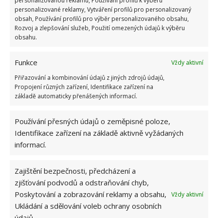
personalizovanou reklamu, Používání profilů k výběru
nesekání trávy. Záleží i na prostředku a lokaci
personalizované reklamy, Vytváření profilů pro personalizovaný
1.6.2026
obsah, Používání profilů pro výběr personalizovaného obsahu,
Rozvoj a zlepšování služeb, Použití omezených údajů k výběru
obsahu.
Kvíz na téma pionýrské tábory za socialismu:
Kdo je zažil, bez problému získá 12 ze 12 bodů
Funkce
Vždy aktivní
12.5.2026
Přiřazování a kombinování údajů z jiných zdrojů údajů,
Propojení různých zařízení, Identifikace zařízení na
Test znalostí o každodenní realitě za
základě automaticky přenášených informací.
komunismu: 10 retro otázek ukáže, kdo má
dobrý přehled
Používání přesných údajů o zeměpisné poloze,
23.6.2026
Identifikace zařízení na základě aktivně vyžádaných
informací.
Retro kvíz o oblíbených autech v dobách
socialismu: Tehdejší řidiči musí získat 10 z 10
bodů
Zajištění bezpečnosti, předcházení a
6.5.2026
zjišťování podvodů a odstraňování chyb,
Poskytování a zobrazování reklamy a obsahu,
Vždy aktivní
Ukládání a sdělování voleb ochrany osobních
údajů.