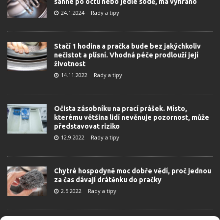
sáhne po octu nebo jedlé sodě, má vyhráno
24.1.2024
Rady a tipy
Stačí 1 hodina a pračka bude bez jakýchkoliv
nečistot a plísní. Vhodná péče prodlouží její
životnost
14.11.2022
Rady a tipy
Očista zásobníku na prací prášek. Místo,
kterému většina lidí nevěnuje pozornost, může
představovat riziko
12.9.2022
Rady a tipy
Chytré hospodyně moc dobře vědí, proč jednou
za čas dávají drátěnku do pračky
2.5.2022
Rady a tipy