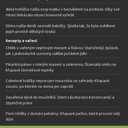
4letá holčička našla svoji matku v bezvědomí na podlaze. Díky své
intuici dokázala situaci bravurně vyřešit
Dívka našla deník zesnulé babičky. Zjistila tak, že byla svědkem
jejích prvních dětských kroků
Recepty a vaření
Chléb s vařeným vepřovým masem a šťávou: Staročeský způsob,
jak z jednoduché suroviny udělat pořádné jídlo
Pikantní pánev s mletým masem a zeleninou: Šťavnatá směs na
křupavé česnekové topinky
Cuketové kuličky nejsou jen nouzovka ze zahrady: Křupavé
sousto, po kterém se doma jen zapráší
Zavařená dýně do moučníků: Zimní zásoba bez konzervantů a
zbytečné práce
Pivní rohlíky z domácí pekárny: Křupavé pečivo, které provoní celý
dům