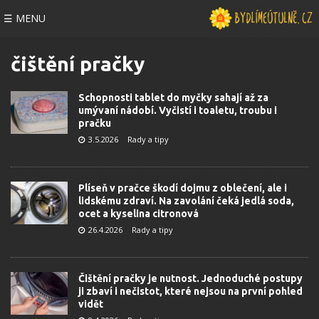
☰ MENU
čištění pračky
Schopnosti tablet do myčky sahají až za
umývaní nádobí. Vyčistí i toaletu, troubu i
pračku
3.5.2026
Rady a tipy
Plíseň v pračce škodí dojmu z oblečení, ale i
lidskému zdraví. Na zavolání čeká jedlá soda,
ocet a kyselina citronová
26.4.2026
Rady a tipy
Čištění pračky je nutnost. Jednoduché postupy
ji zbaví i nečistot, které nejsou na první pohled
vidět