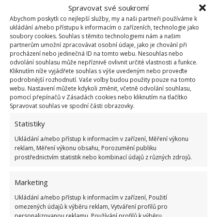
Spravovat své soukromí
Abychom poskytli co nejlepší služby, my a naši partneři používáme k
ukládání a/nebo přístupu k informacím o zařízeních, technologie jako
soubory cookies. Souhlas s těmito technologiemi nám a našim
partnerům umožní zpracovávat osobní údaje, jako je chování při
procházení nebo jedinečná ID na tomto webu. Nesouhlas nebo
odvolání souhlasu může nepříznivě ovlivnit určité vlastnosti a funkce.
Kliknutím níže vyjádřete souhlas s výše uvedeným nebo proveďte
podrobnější rozhodnutí. Vaše volby budou použity pouze na tomto
webu. Nastavení můžete kdykoli změnit, včetně odvolání souhlasu,
Fotografie: Pixabay
pomocí přepínačů v Zásadách cookies nebo kliknutím na tlačítko
Spravovat souhlas ve spodní části obrazovky.
Sušení prádla ve vlhkém prostředí
Statistiky
V případě, že nemáte jinou možnost a musíte prádlo
Ukládání a/nebo přístup k informacím v zařízení, Měření výkonu
reklam, Měření výkonu obsahu, Porozumění publiku
sušit tam, kde je opravdu velká vlhkost, budete si
prostřednictvím statistik nebo kombinací údajů z různých zdrojů.
muset poradit trochu jinak. V těchto podmínkách je
velmi pravděpodobné, že
prádlo bude mít nakonec
Marketing
nepříjemný odér
. K sušáku, na němž budete mít
Ukládání a/nebo přístup k informacím v zařízení, Použití
oblečení pověšené, přidejte sklenici plnou hrubé soli
omezených údajů k výběru reklam, Vytváření profilů pro
personalizovanou reklamu, Používání profilů k výběru