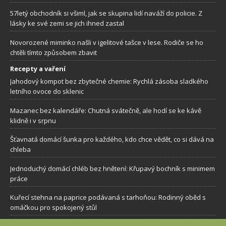
57letý obchodník si všiml, jak se skupina lidí naváží do policie. Z
lásky ke své zemi se jich ihned zastal
Novorozené miminko našli v igelitové tašce v lese. Rodiče se ho
chtěli tímto způsobem zbavit
Recepty a vaření
Jahodový kompot bez zbytečné chemie: Rychlá zásoba sladkého
letního ovoce do sklenic
Mazanec bez kalendáře: Chutná svátečně, ale hodí se ke kávě
klidně i v srpnu
Šťavnatá domácí šunka pro každého, kdo chce vědět, co si dává na
chleba
Jednoduchý domácí chléb bez hnětení: Křupavý bochník s minimem
práce
Kuřecí stehna na paprice podávaná s tarhoňou: Rodinný oběd s
omáčkou pro spokojený stůl