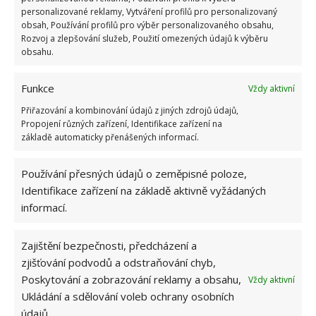
nebo rýže a uvidíte, že prádlo uschne rychleji, a navíc
personalizované reklamy, Vytváření profilů pro personalizovaný
nebude nepříjemně zapáchat.
obsah, Používání profilů pro výběr personalizovaného obsahu,
Rozvoj a zlepšování služeb, Použití omezených údajů k výběru
Zdroj:
TheSpruce
obsahu.
Funkce
Vždy aktivní
Přiřazování a kombinování údajů z jiných zdrojů údajů,
Propojení různých zařízení, Identifikace zařízení na
základě automaticky přenášených informací.
Používání přesných údajů o zeměpisné poloze,
Identifikace zařízení na základě aktivně vyžádaných
informací.
Zajištění bezpečnosti, předcházení a
zjišťování podvodů a odstraňování chyb,
Poskytování a zobrazování reklamy a obsahu,
Vždy aktivní
Ukládání a sdělování voleb ochrany osobních
údajů.