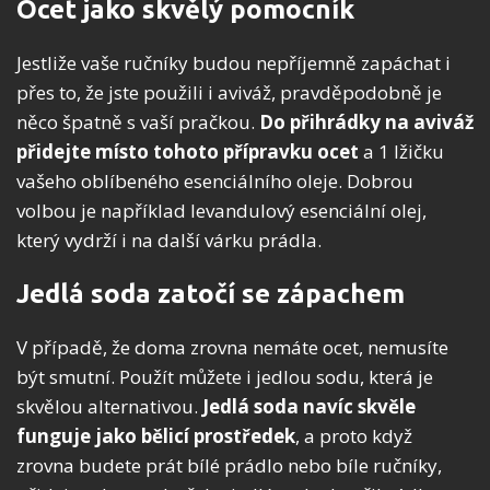
Ocet jako skvělý pomocník
Jestliže vaše ručníky budou nepříjemně zapáchat i
přes to, že jste použili i aviváž, pravděpodobně je
něco špatně s vaší pračkou.
Do přihrádky na aviváž
přidejte místo tohoto přípravku ocet
a 1 lžičku
vašeho oblíbeného esenciálního oleje. Dobrou
volbou je například levandulový esenciální olej,
který vydrží i na další várku prádla.
Jedlá soda zatočí se zápachem
V případě, že doma zrovna nemáte ocet, nemusíte
být smutní. Použít můžete i jedlou sodu, která je
skvělou alternativou.
Jedlá soda navíc skvěle
funguje jako bělicí prostředek
, a proto když
zrovna budete prát bílé prádlo nebo bíle ručníky,