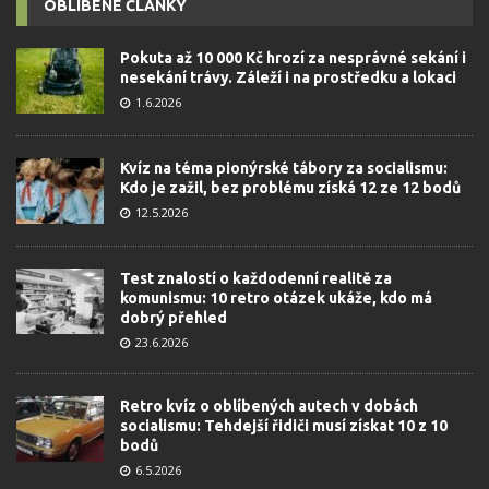
OBLÍBENÉ ČLÁNKY
Pokuta až 10 000 Kč hrozí za nesprávné sekání i
nesekání trávy. Záleží i na prostředku a lokaci
1.6.2026
Kvíz na téma pionýrské tábory za socialismu:
Kdo je zažil, bez problému získá 12 ze 12 bodů
12.5.2026
Test znalostí o každodenní realitě za
komunismu: 10 retro otázek ukáže, kdo má
dobrý přehled
23.6.2026
Retro kvíz o oblíbených autech v dobách
socialismu: Tehdejší řidiči musí získat 10 z 10
bodů
6.5.2026