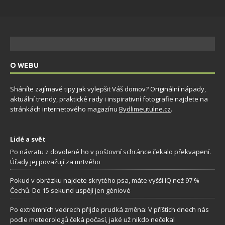
O WEBU
Sháníte zajímavé tipy jak vylepšit Váš domov? Originální nápady,
aktuální trendy, praktické rady i inspirativní fotografie najdete na
stránkách internetového magazínu
Bydlimeutulne.cz
.
Lidé a svět
Po návratu z dovolené ho v poštovní schránce čekalo překvapení.
Úřady jej považují za mrtvého
Pokud v obrázku najdete skrytého psa, máte vyšší IQ než 97 %
Čechů. Do 15 sekund uspějí jen géniové
Po extrémních vedrech přijde prudká změna: V příštích dnech nás
podle meteorologů čeká počasí, jaké už nikdo nečekal