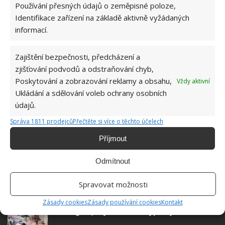
Používání přesných údajů o zeměpisné poloze,
Absolvent České zemědělské
Identifikace zařízení na základě aktivně vyžádaných
univerzity, který je již od malička
informací.
velkým kutilem. V podstatě vše, co je
možné najít v j...
[Více o autorovi]
Zajištění bezpečnosti, předcházení a
zjišťování podvodů a odstraňování chyb,
Poskytování a zobrazování reklamy a obsahu,
Vždy aktivní
Ukládání a sdělování voleb ochrany osobních
údajů.
Správa 1811 prodejců
Přečtěte si více o těchto účelech
SOUVISEJÍCÍ ČLÁNKY
Příjmout
Prostředky, kterými snadno odstraníte veškeré
Odmítnout
vodní usazeniny. Instalatéři jsou vzteky bez
sebe
Spravovat možnosti
Zásady cookies
Zásady používání cookies
Kontakt
Uklízení s puberťákem aneb 5 tipů, jak přimět
teenagera, aby si uklidil svůj pokoj