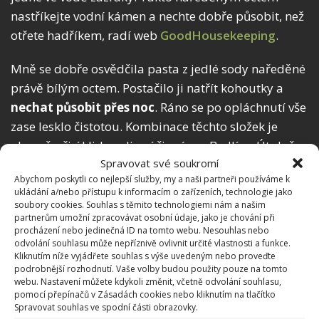
nastříkejte vodní kámen a nechte dobře působit, než
otřete hadříkem, radí web
GoodHousekeeping
.
Mně se dobře osvědčila pasta z jedlé sody naředěné
právě bílým octem. Postačilo ji natřít kohoutky a
nechat působit přes noc
. Ráno se po opláchnutí vše
zase lesklo čistotou. Kombinace těchto složek je
obecně při úklidu velice účinná, na BydlímeÚtulně
Spravovat své soukromí
jsem je radili použít také v souvislosti s
čištěním
Abychom poskytli co nejlepší služby, my a naši partneři používáme k
zásobníku u pračky
.
ukládání a/nebo přístupu k informacím o zařízeních, technologie jako
soubory cookies. Souhlas s těmito technologiemi nám a našim
partnerům umožní zpracovávat osobní údaje, jako je chování při
procházení nebo jedinečná ID na tomto webu. Nesouhlas nebo
odvolání souhlasu může nepříznivě ovlivnit určité vlastnosti a funkce.
Kliknutím níže vyjádřete souhlas s výše uvedeným nebo proveďte
podrobnější rozhodnutí. Vaše volby budou použity pouze na tomto
webu. Nastavení můžete kdykoli změnit, včetně odvolání souhlasu,
pomocí přepínačů v Zásadách cookies nebo kliknutím na tlačítko
Spravovat souhlas ve spodní části obrazovky.