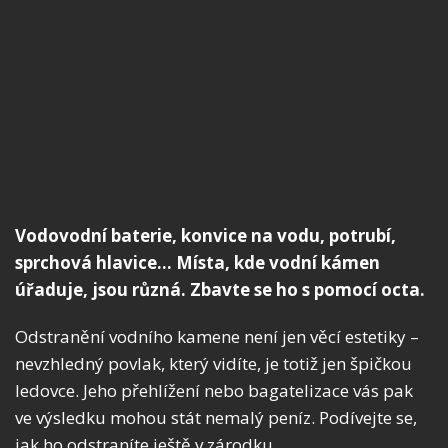
Vodovodní baterie, konvice na vodu, potrubí,
sprchová hlavice… Místa, kde vodní kámen
úřaduje, jsou různá. Zbavte se ho s pomocí octa.
Odstranění vodního kamene není jen věcí estetiky –
nevzhledný povlak, který vidíte, je totiž jen špičkou
ledovce. Jeho přehlížení nebo bagatelizace vás pak
ve výsledku mohou stát nemalý peníz. Podívejte se,
jak ho odstraníte ještě v zárodku.