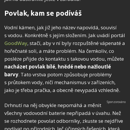
Povlak, kam se podíváš
Vodní kámen, jak již jeho název napovídá, souvisí
s vodou. Konkrétně s jejím složením. Jak uvádí portál
GoodWay
, stačí, aby v ní byly rozpuštěné vápenaté a
hořečnaté soli, a máte problém. Na čemkoliv, co
posléze přijde do kontaktu s takovou vodou, můžete
nacházet povlak bílé, hnědé nebo nažloutlé
barvy
. Tato vrstva potom způsobuje problémy
s průtokem vody, ničí mechanismus v zařízeních,
jako je třeba pračka, a obecně nevypadá vzhledně.
Drhnutí na něj obvykle nepomáhá a měnit
všechny vodovodní baterie nepřipadá v úvahu. Než
se rozhodnete povolat odborníky, zkuste se nejdříve
podívat po přírodních, leč účinných řešeních, která