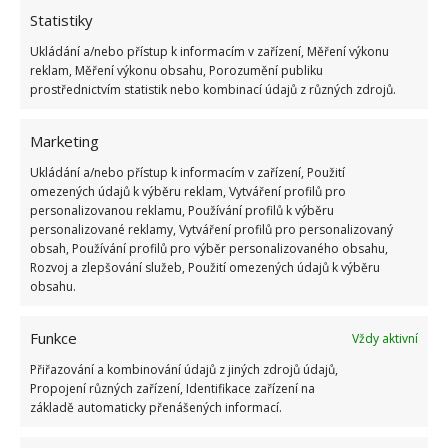
Statistiky
Ukládání a/nebo přístup k informacím v zařízení, Měření výkonu
reklam, Měření výkonu obsahu, Porozumění publiku
prostřednictvím statistik nebo kombinací údajů z různých zdrojů.
Marketing
Ukládání a/nebo přístup k informacím v zařízení, Použití
omezených údajů k výběru reklam, Vytváření profilů pro
personalizovanou reklamu, Používání profilů k výběru
personalizované reklamy, Vytváření profilů pro personalizovaný
BÍLÝ OCET
KOUPELNA
ÚKLID
obsah, Používání profilů pro výběr personalizovaného obsahu,
Rozvoj a zlepšování služeb, Použití omezených údajů k výběru
VODNÍ KÁMEN
obsahu.
Funkce
Přidejte svůj názor
Vždy aktivní
Přiřazování a kombinování údajů z jiných zdrojů údajů,
KOMENTOVAT
Propojení různých zařízení, Identifikace zařízení na
základě automaticky přenášených informací.
Jiří Kolář