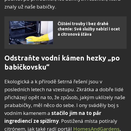
znaly už naše babičky.
Čištění trouby i bez drahé
chemie: Své služby nabízí i ocet
a citronová šťáva
Odstraňte vodní kámen hezky „po
babičkovsku“
Ekologická a k přírodě šetrná řešení jsou v
posledních letech na vzestupu. Zkrátka a dobře lidé
přicházejí opět na to, že způsob, jakým uklízely naše
prababičky, měl něco do sebe. I ony sváděly boj s
vodním kamenem a
stačilo jim na to pár
ingrediencí ze spižírny
. Postižená místa potíraly
citrónem, jak také radí portál
HomesAndGardens
,