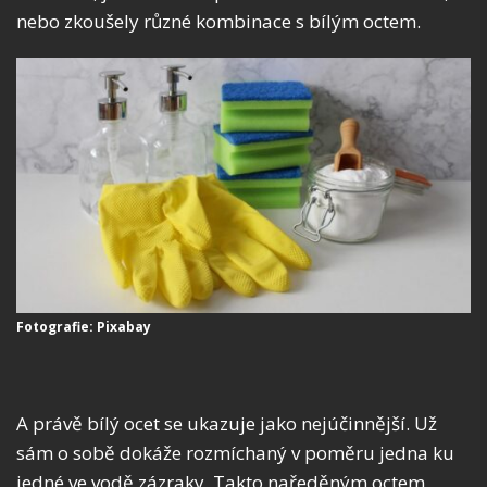
nebo zkoušely různé kombinace s bílým octem.
Fotografie: Pixabay
A právě bílý ocet se ukazuje jako nejúčinnější. Už
sám o sobě dokáže rozmíchaný v poměru jedna ku
jedné ve vodě zázraky. Takto naředěným octem