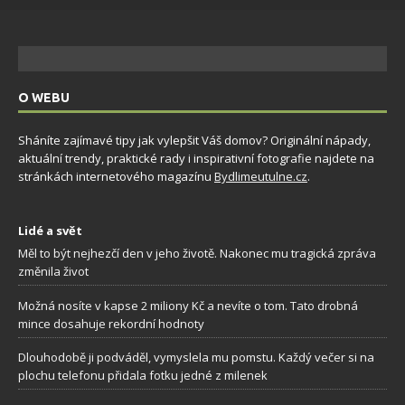
O WEBU
Sháníte zajímavé tipy jak vylepšit Váš domov? Originální nápady,
aktuální trendy, praktické rady i inspirativní fotografie najdete na
stránkách internetového magazínu
Bydlimeutulne.cz
.
Lidé a svět
Měl to být nejhezčí den v jeho životě. Nakonec mu tragická zpráva
změnila život
Možná nosíte v kapse 2 miliony Kč a nevíte o tom. Tato drobná
mince dosahuje rekordní hodnoty
Dlouhodobě ji podváděl, vymyslela mu pomstu. Každý večer si na
plochu telefonu přidala fotku jedné z milenek