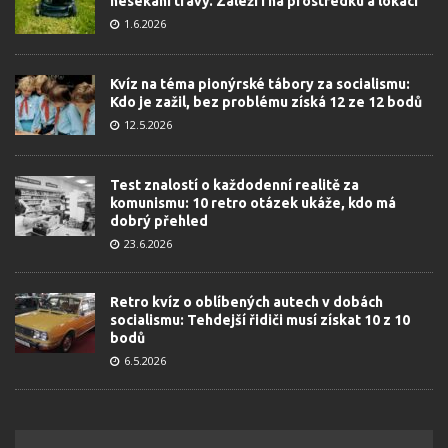
nesekání trávy. Záleží i na prostředku a lokaci
1.6.2026
Kvíz na téma pionýrské tábory za socialismu:
Kdo je zažil, bez problému získá 12 ze 12 bodů
12.5.2026
Test znalostí o každodenní realitě za
komunismu: 10 retro otázek ukáže, kdo má
dobrý přehled
23.6.2026
Retro kvíz o oblíbených autech v dobách
socialismu: Tehdejší řidiči musí získat 10 z 10
bodů
6.5.2026