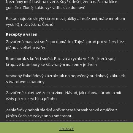
Neznámý muž bušil na dveře. Když odešel, žena našla na klice
gumičku. Zloději takto vykradli tisíce domovů
Pokud najdete skrytý citron mezi jablky a hruškami, máte mnohem
vyšší IQ, než většina Čechů
Recepty a vaření
Zavařená masová směs po domácku: Tajná zbraň pro večery bez
plánu a velkého vaření
Bramborák s kuřecí směsí: Poctivá a rychlá večeře, která spojí
křupavé brambory se šťavnatým masem v jednom
Vrstvený čokoládový zázrak: Jak na nepečený pudinkový zákusek
s tvarohem a banány
Zavařené cuketové zelí na zimu: Návod, jak uchovat úrodu a mít
vždy po ruce rychlou přílohu
Zablafuňky neboli hladká Ančka: Stará bramborová omáčka z
jižních Čech se zakysanou smetanou
REDAKCE