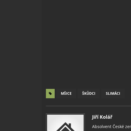
MŠICE
ŠKŮDCI
SLIMÁCI
Jiří Kolář
Absolvent České zem