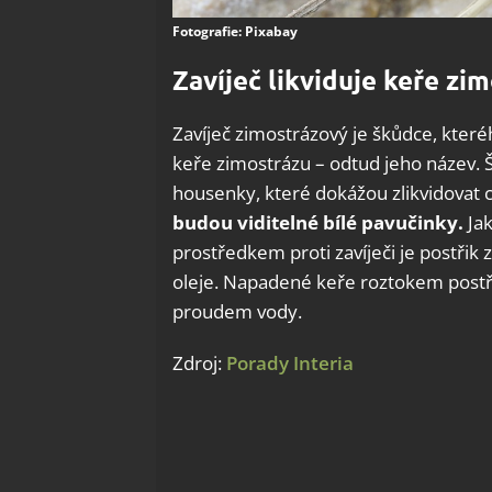
Fotografie: Pixabay
Zavíječ likviduje keře zi
Zavíječ zimostrázový je škůdce, kter
keře zimostrázu – odtud jeho název. Š
housenky, které dokážou zlikvidovat c
budou viditelné bílé pavučinky.
Jak
prostředkem proti zavíječi je postřik z p
oleje. Napadené keře roztokem postř
proudem vody.
Zdroj:
Porady Interia