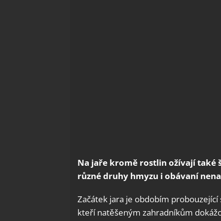
Na jaře kromě rostlin ožívají také 
různé druhy hmyzu i obávaní nenas
Začátek jara je obdobím probouzející s
kteří natěšeným zahradníkům dokážou