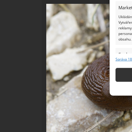
Market
Ukládání
Vytvářen
reklamy,
persona
obsahu.
Funkc
Správa 18
Přiřazov
Identifi
Použív
základ
Zajišt
odstra
Ukládá