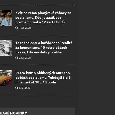
Kvíz na téma pionýrské tábory za
socialismu: Kdo je zažil, bez
problému získá 12 ze 12 bodů
12.5.2026
Test znalostí o každodenní realitě
za komunismu: 10 retro otázek
ukáže, kdo má dobrý přehled
23.6.2026
Retro kvíz o oblíbených autech v
dobách socialismu: Tehdejší řidiči
musí získat 10 z 10 bodů
6.5.2026
HAVÉ NOVINKY