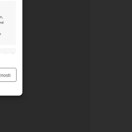
m,
ané
u
y aktivní
nosti
y aktivní