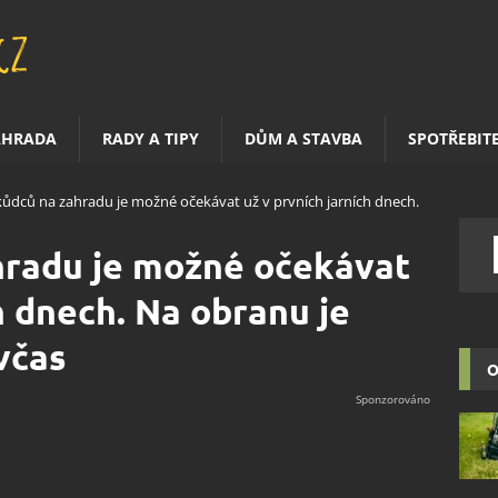
AHRADA
RADY A TIPY
DŮM A STAVBA
SPOTŘEBIT
kůdců na zahradu je možné očekávat už v prvních jarních dnech.
hradu je možné očekávat
h dnech. Na obranu je
včas
O