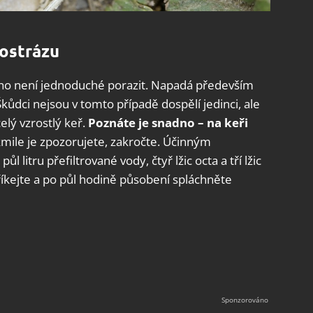
mostrázu
ého není jednoduché porazit. Napadá především
kůdci nejsou v tomto případě dospělí jedinci, ale
elý vzrostlý keř.
Poznáte je snadno – na keři
mile je zpozorujete, zakročte. Účinným
ůl litru přefiltrované vody, čtyř lžic octa a tří lžic
íkejte a po půl hodině působení spláchněte