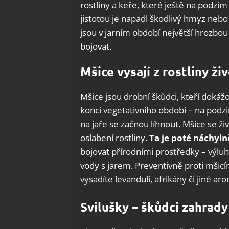
rostliny a keře, které ještě na podzi
jistotou je napadl škodlivý hmyz nebo
jsou v jarním období největší hrozbou
bojovat.
Mšice vysají z rostliny ži
Mšice jsou drobní škůdci, kteří doká
konci vegetativního období – na podzim
na jaře se začnou líhnout. Mšice se ž
oslabení rostliny.
Ta je poté náchyln
bojovat přírodními prostředky – výlu
vody s jarem. Preventivně proti mšicí
vysadíte levanduli, afrikány či jiné aro
Svilušky – škůdci zahrady