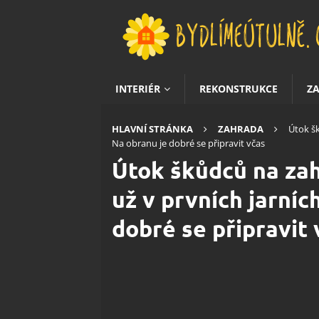
INTERIÉR
REKONSTRUKCE
Z
HLAVNÍ STRÁNKA
ZAHRADA
Útok š
Na obranu je dobré se připravit včas
Útok škůdců na za
už v prvních jarníc
dobré se připravit 