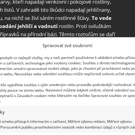
rvy, kteří napadají venkovní i pokojové rostliny,
 listů. V zahradě tito škůdci napadají jehličnany,
, na nichž se živí sáním rostlinné šťávy.
To vede
adání jehličí a vadnutí
rostlin. Proti sviluškám
přípravků na přírodní bázi. Těmto roztočům se daří
nim můžete zakročit i zvlhčováním vzduchu
Spravovat své soukromí
oskytli co nejlepší služby, my a naši partneři používáme k ukládání a/nebo příst
m o zařízeních, technologie jako soubory cookies. Souhlas s těmito technologiem
sytní slimáci
tnerům umožní zpracovávat osobní údaje, jako je chování při procházení nebo j
to webu. Nesouhlas nebo odvolání souhlasu může nepříznivě ovlivnit určité vlastn
y snad každé zahrady. Obzvlášť na jaře bohatém na
 níže vyjádřete souhlas s výše uvedeným nebo proveďte podrobnější rozhodnutí. 
da učiněným rájem. Navíc tito škůdci nemají
žity pouze na tomto webu. Nastavení můžete kdykoli změnit, včetně odvolání so
nost poznáte snadno –
kromě stop slizu najdete
epínačů v Zásadách cookies nebo kliknutím na tlačítko Spravovat souhlas ve spod
.
ky sazenic
. Bojovat proti nim lze různě. Někteří
iky
jí kachny – indické běžce. Kolem rostlin můžete
ječné skořápky, které slimákům zkomplikují
 a/nebo přístup k informacím v zařízení, Měření výkonu reklam, Měření výkonu
Porozumění publiku prostřednictvím statistik nebo kombinací údajů z různých zdr