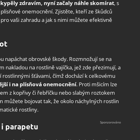
m
kypěly zdravím, nyní začaly náhle skomírat
, s
 plísňové onemocnění. Zjistěte, kteří ze škůdců
 pro vaši zahradu a jak s nimi můžete efektivně
vot
žou napáchat obrovské škody. Rozmnožují se na
 nakladou na rostlině vajíčka, jež zde přezimují, a
iví rostlinnými šťávami, čímž dochází k celkovému
ější i na plísňová onemocnění
. Proti mšicím lze
hem z kopřivy či řebříčku nebo slabým roztokem
m můžete bojovat tak, že okolo náchylných rostlin
matické rostliny.
 i parapetu