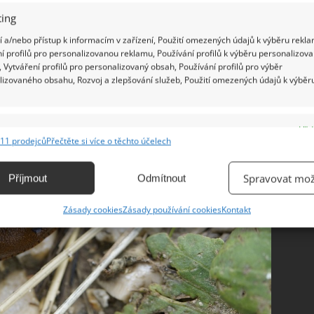
ing
 a/nebo přístup k informacím v zařízení, Použití omezených údajů k výběru rekla
í profilů pro personalizovanou reklamu, Používání profilů k výběru personalizov
 Vytváření profilů pro personalizovaný obsah, Používání profilů pro výběr
lizovaného obsahu, Rozvoj a zlepšování služeb, Použití omezených údajů k výběr
e
Vžd
11 prodejců
Přečtěte si více o těchto účelech
ání a kombinování údajů z jiných zdrojů údajů, Propojení různých zařízení,
kace zařízení na základě automaticky přenášených informací.
Spravovat mož
Příjmout
Odmítnout
ání přesných údajů o zeměpisné poloze, Identifikace zařízení na
Zásady cookies
Zásady používání cookies
Kontakt
ě aktivně vyžádaných informací.
ění bezpečnosti, předcházení a zjišťování podvodů a
ňování chyb, Poskytování a zobrazování reklamy a obsahu,
Vžd
ní a sdělování voleb ochrany osobních údajů.