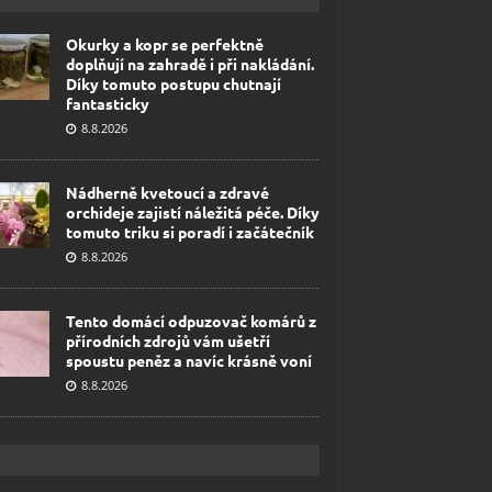
Okurky a kopr se perfektně
doplňují na zahradě i při nakládání.
Díky tomuto postupu chutnají
fantasticky
8.8.2026
Nádherně kvetoucí a zdravé
orchideje zajistí náležitá péče. Díky
tomuto triku si poradí i začátečník
8.8.2026
Tento domácí odpuzovač komárů z
přírodních zdrojů vám ušetří
spoustu peněz a navíc krásně voní
8.8.2026