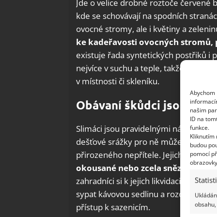
Jde o velice drobné roztoče červené ba
kde se schovávají na spodních stranách
ovocné stromy, ale i květiny a zeleninu
ke kadeřavosti ovocných stromů, p
existuje řada syntetických postřiků i 
nejvíce v suchu a teple, takže proti 
v místnosti či skleníku.
Abychom p
informací
Obávaní škůdci jsou nena
našim par
ID na tom
Slimáci jsou pravidelnými návštěvník
funkce.
Kliknutím
dešťové srážky pro ně může být zahra
budou pou
přirozeného nepřítele. Jejich přítom
pomocí př
obrazovky
okousané nebo zcela snězené zbyt
Statist
zahradníci si k jejich likvidaci pořizu
sypat kávovou sedlinu a rozdrcené va
Ukládání
obsahu, 
přístup k sazenicím.