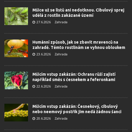
Mšice už se listů ani nedotknou. Cibulový sprej
udělá z rostlin zakázané území
27.6.2026
Zahrada
Humánní způsob, jak se zbavit mravenců na
zahradě. Těmto rostlinám se vyhnou obloukem
23.6.2026
Zahrada
Mšicím vstup zakázán: Ochranu růží zajistí
například směs s česnekem a feferonkami
22.6.2026
Zahrada
Mšicím vstup zakázán: Česnekový, cibulový
nebo neemový postřik jim nedá žádnou šanci
20.6.2026
Zahrada