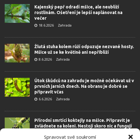
Kajenský pepř odradí mšice, ale neublíží
rostlinám. Ošetření je lepší naplánovat na
večer
18.6.2026
Zahrada
Žlutá stuha kolem růží odpuzuje nezvané hosty.
Mšice už se ke květině ani nepřiblíží
8.6.2026
Zahrada
Útok škůdců na zahradu je možné očekávat už v
prvních jarních dnech. Na obranu je dobré se
připravit včas
6.6.2026
Zahrada
Přírodní smrtící koktejly na mšice. Připravit je
zvládnete na koleni. Nestojí skoro nic a fungují
lépe než draze zakoupené postřiky
Spravovat své soukromí
5.6.2026
Zahrada