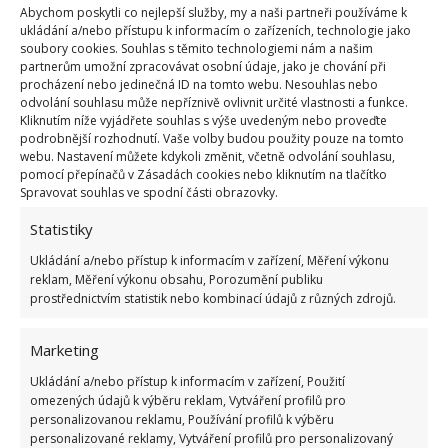
Abychom poskytli co nejlepší služby, my a naši partneři používáme k
ukládání a/nebo přístupu k informacím o zařízeních, technologie jako
soubory cookies. Souhlas s těmito technologiemi nám a našim
Braňte rostliny proti mšicím obyčejným
partnerům umožní zpracovávat osobní údaje, jako je chování při
mlékem. Levný domácí postřik bez chemie
procházení nebo jedinečná ID na tomto webu. Nesouhlas nebo
odvolání souhlasu může nepříznivě ovlivnit určité vlastnosti a funkce.
3.6.2026
Zahrada
Kliknutím níže vyjádřete souhlas s výše uvedeným nebo proveďte
podrobnější rozhodnutí. Vaše volby budou použity pouze na tomto
webu. Nastavení můžete kdykoli změnit, včetně odvolání souhlasu,
pomocí přepínačů v Zásadách cookies nebo kliknutím na tlačítko
1
2
»
Spravovat souhlas ve spodní části obrazovky.
Statistiky
Ukládání a/nebo přístup k informacím v zařízení, Měření výkonu
reklam, Měření výkonu obsahu, Porozumění publiku
prostřednictvím statistik nebo kombinací údajů z různých zdrojů.
Marketing
OBLÍBENÉ ČLÁNKY
Ukládání a/nebo přístup k informacím v zařízení, Použití
omezených údajů k výběru reklam, Vytváření profilů pro
personalizovanou reklamu, Používání profilů k výběru
Pokuta až 10 000 Kč hrozí za nesprávné sekání i
personalizované reklamy, Vytváření profilů pro personalizovaný
nesekání trávy. Záleží i na prostředku a lokaci