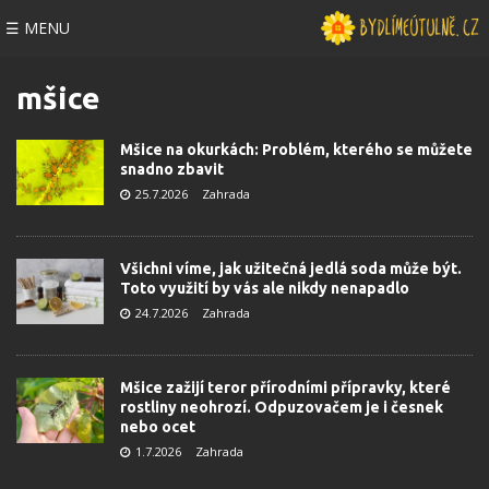
☰ MENU
mšice
Mšice na okurkách: Problém, kterého se můžete
snadno zbavit
25.7.2026
Zahrada
Všichni víme, jak užitečná jedlá soda může být.
Toto využití by vás ale nikdy nenapadlo
24.7.2026
Zahrada
Mšice zažijí teror přírodními přípravky, které
rostliny neohrozí. Odpuzovačem je i česnek
nebo ocet
1.7.2026
Zahrada