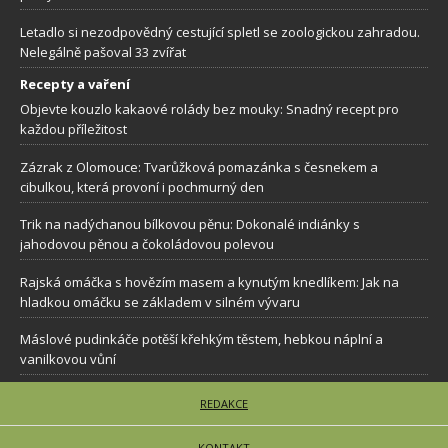
Letadlo si nezodpovědný cestující spletl se zoologickou zahradou.
Nelegálně pašoval 33 zvířat
Recepty a vaření
Objevte kouzlo kakaové rolády bez mouky: Snadný recept pro
každou příležitost
Zázrak z Olomouce: Tvarůžková pomazánka s česnekem a
cibulkou, která provoní i pochmurný den
Trik na nadýchanou bílkovou pěnu: Dokonalé indiánky s
jahodovou pěnou a čokoládovou polevou
Rajská omáčka s hovězím masem a kynutým knedlíkem: Jak na
hladkou omáčku se základem v silném vývaru
Máslové pudinkáče potěší křehkým těstem, hebkou náplní a
vanilkovou vůní
REDAKCE
KONTAKT