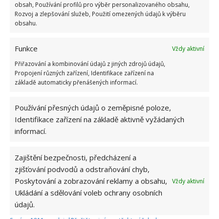
obsah, Používání profilů pro výběr personalizovaného obsahu,
1.6.2026
Rozvoj a zlepšování služeb, Použití omezených údajů k výběru
obsahu.
Kvíz na téma pionýrské tábory za socialismu:
Funkce
Vždy aktivní
Kdo je zažil, bez problému získá 12 ze 12 bodů
12.5.2026
Přiřazování a kombinování údajů z jiných zdrojů údajů,
Propojení různých zařízení, Identifikace zařízení na
základě automaticky přenášených informací.
Test znalostí o každodenní realitě za
komunismu: 10 retro otázek ukáže, kdo má
Používání přesných údajů o zeměpisné poloze,
dobrý přehled
23.6.2026
Identifikace zařízení na základě aktivně vyžádaných
informací.
Retro kvíz o oblíbených autech v dobách
socialismu: Tehdejší řidiči musí získat 10 z 10
Zajištění bezpečnosti, předcházení a
bodů
zjišťování podvodů a odstraňování chyb,
6.5.2026
Poskytování a zobrazování reklamy a obsahu,
Vždy aktivní
Ukládání a sdělování voleb ochrany osobních
údajů.