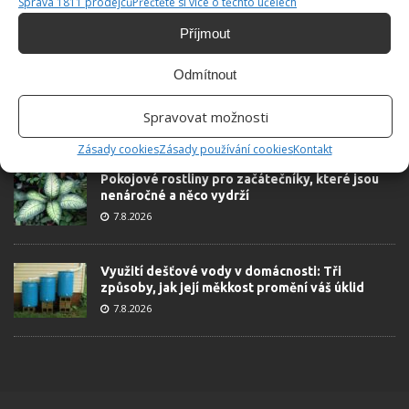
Správa 1811 prodejců
Přečtěte si více o těchto účelech
Příjmout
ŽHAVÉ NOVINKY
Odmítnout
Tyto rostliny odpuzují klíšťata. Ujistěte se, že je
máte na zahrádce
Spravovat možnosti
7.8.2026
Zásady cookies
Zásady používání cookies
Kontakt
Pokojové rostliny pro začátečníky, které jsou
nenáročné a něco vydrží
7.8.2026
Využití dešťové vody v domácnosti: Tři
způsoby, jak její měkkost promění váš úklid
7.8.2026