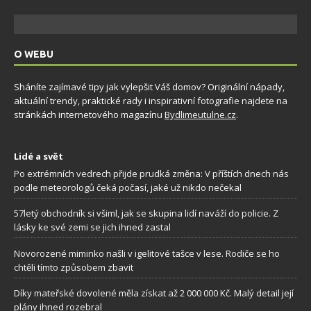
O WEBU
Sháníte zajímavé tipy jak vylepšit Váš domov? Originální nápady,
aktuální trendy, praktické rady i inspirativní fotografie najdete na
stránkách internetového magazínu
Bydlimeutulne.cz
.
Lidé a svět
Po extrémních vedrech přijde prudká změna: V příštích dnech nás
podle meteorologů čeká počasí, jaké už nikdo nečekal
57letý obchodník si všiml, jak se skupina lidí naváží do policie. Z
lásky ke své zemi se jich ihned zastal
Novorozené miminko našli v igelitové tašce v lese. Rodiče se ho
chtěli tímto způsobem zbavit
Díky mateřské dovolené měla získat až 2 000 000 Kč. Malý detail její
plány ihned rozebral