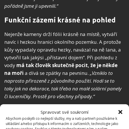
pořádně jsme ji upevnili.“
Funkční zázemí krásné na pohled
Nejenže kameny drží fólii krásně na místě, vytváří
navíc i hezkou hranici okolního pozemku. A protože
kůly vypadaly opravdu hezky, navázal na ně lana, a
vytvořil tak jakýsi „přístavní dojem“. Při pohledu z
vody
má tak člověk skutečně pocit, že je někde
na moři
a dívá se zpátky na pevninu.
„Vzniklo to
naprosto přirozeně z původního použití. Hodí se to
taky jak na dekorace, tak třeba na malé solární panely
či lucerničky. Prostě pro všechny případy.“
Spravovat své soukromí
Abychom poskytli co nejlepší služby, my a naši partneři používáme k
ukládání a/nebo přístupu k informacím o zařízeních, technologie jako
soubory cookies. Souhlas s těmito technologiemi nám a našim