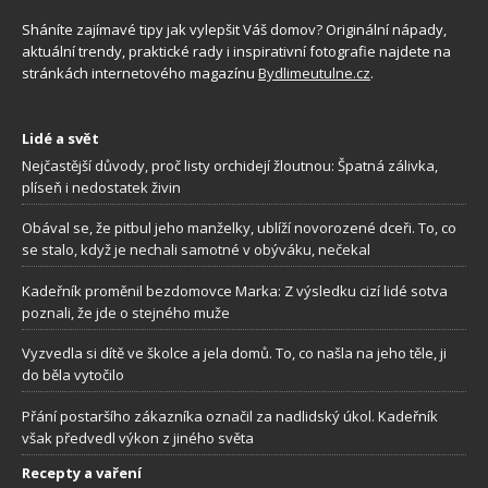
Sháníte zajímavé tipy jak vylepšit Váš domov? Originální nápady,
aktuální trendy, praktické rady i inspirativní fotografie najdete na
stránkách internetového magazínu
Bydlimeutulne.cz
.
Lidé a svět
Nejčastější důvody, proč listy orchidejí žloutnou: Špatná zálivka,
plíseň i nedostatek živin
Obával se, že pitbul jeho manželky, ublíží novorozené dceři. To, co
se stalo, když je nechali samotné v obýváku, nečekal
Kadeřník proměnil bezdomovce Marka: Z výsledku cizí lidé sotva
poznali, že jde o stejného muže
Vyzvedla si dítě ve školce a jela domů. To, co našla na jeho těle, ji
do běla vytočilo
Přání postaršího zákazníka označil za nadlidský úkol. Kadeřník
však předvedl výkon z jiného světa
Recepty a vaření