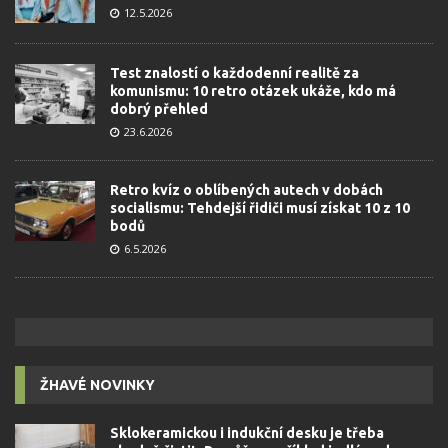
12.5.2026
Test znalostí o každodenní realitě za
komunismu: 10 retro otázek ukáže, kdo má
dobrý přehled
23.6.2026
Retro kvíz o oblíbených autech v dobách
socialismu: Tehdejší řidiči musí získat 10 z 10
bodů
6.5.2026
ŽHAVÉ NOVINKY
Sklokeramickou i indukční desku je třeba