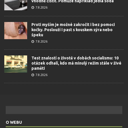
vhodně čistit. Pomůže například jedlá soda
7.8.2026
Proti myším je možné zakročit i bez pomoci
kočky. Poslouží i past s kouskem sýra nebo
špeku
7.8.2026
Test znalostí o životě v dobách socialismu: 10
otázek odhalí, kdo má minulý režim stále v živé
paměti
7.8.2026
O WEBU