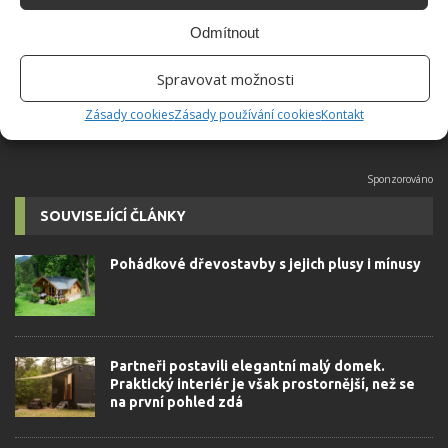
univerzity, který je již od malička
velkým kutilem. V podstatě vše, co je
Odmítnout
možné najít v j...
[Více o autorovi]
Spravovat možnosti
Zásady cookies
Zásady používání cookies
Kontakt
SOUVISEJÍCÍ ČLÁNKY
Pohádkové dřevostavby s jejich plusy i mínusy
Partneři postavili elegantní malý domek.
Praktický interiér je však prostornější, než se
na první pohled zdá