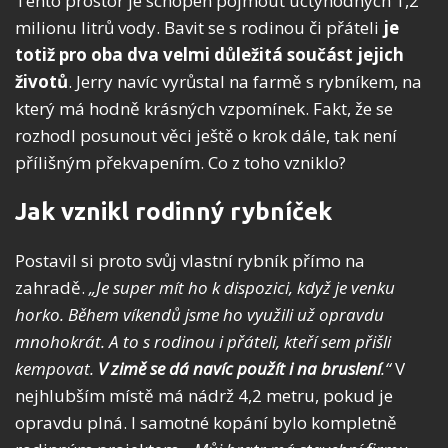
Tento prostor je schopen pojmout úctyhodných 1,2
milionu litrů vody. Bavit se s rodinou či přáteli
je
totiž pro oba dva velmi důležitá součást jejich
životů
. Jerry navíc vyrůstal na farmě s rybníkem, na
který má hodně krásných vzpomínek. Fakt, že se
rozhodl posunout věci ještě o krok dále, tak není
přílišným překvapením. Co z toho vzniklo?
Jak vznikl rodinný rybníček
Postavil si proto svůj vlastní rybník přímo na
zahradě.
„Je super mít ho k dispozici, když je venku
horko. Během víkendů jsme ho využili už opravdu
mnohokrát. A to s rodinou i přáteli, kteří sem přišli
kempovat.
V zimě se dá navíc použít i na bruslení
.“
V
nejhlubším místě má nádrž 4,2 metru, pokud je
opravdu plná. I samotné kopání bylo kompletně