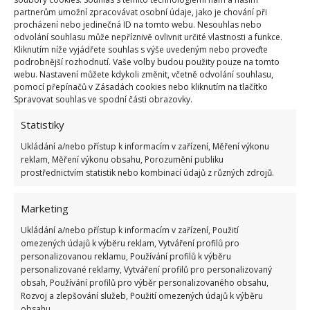
partnerům umožní zpracovávat osobní údaje, jako je chování při
procházení nebo jedinečná ID na tomto webu. Nesouhlas nebo
odvolání souhlasu může nepříznivě ovlivnit určité vlastnosti a funkce.
Kliknutím níže vyjádřete souhlas s výše uvedeným nebo proveďte
podrobnější rozhodnutí. Vaše volby budou použity pouze na tomto
webu. Nastavení můžete kdykoli změnit, včetně odvolání souhlasu,
pomocí přepínačů v Zásadách cookies nebo kliknutím na tlačítko
Spravovat souhlas ve spodní části obrazovky.
Statistiky
Ukládání a/nebo přístup k informacím v zařízení, Měření výkonu
reklam, Měření výkonu obsahu, Porozumění publiku
prostřednictvím statistik nebo kombinací údajů z různých zdrojů.
Marketing
Ukládání a/nebo přístup k informacím v zařízení, Použití
Zdroj:
Onlinenytt
omezených údajů k výběru reklam, Vytváření profilů pro
personalizovanou reklamu, Používání profilů k výběru
personalizované reklamy, Vytváření profilů pro personalizovaný
obsah, Používání profilů pro výběr personalizovaného obsahu,
Rozvoj a zlepšování služeb, Použití omezených údajů k výběru
obsahu.