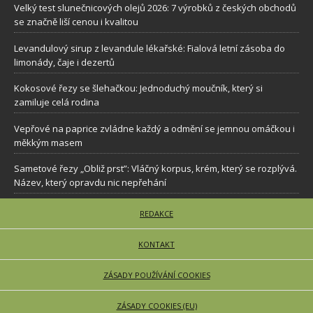
Velký test slunečnicových olejů 2026: 7 výrobků z českých obchodů
se značně liší cenou i kvalitou
Levandulový sirup z levandule lékařské: Fialová letní zásoba do
limonády, čaje i dezertů
Kokosové řezy se šlehačkou: Jednoduchý moučník, který si
zamiluje celá rodina
Vepřové na paprice zvládne každý a odmění se jemnou omáčkou i
měkkým masem
Sametové řezy „Obliž prst”: Vláčný korpus, krém, který se rozplývá.
Název, který opravdu nic nepřehání
REDAKCE
KONTAKT
ZÁSADY POUŽÍVÁNÍ COOKIES
ZÁSADY COOKIES (EU)