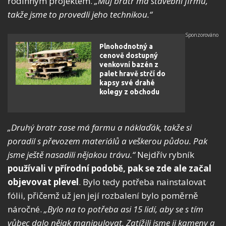
rodinným projektem.
„Můj bratr má stavební firmu,
takže jsme to provedli jeho technikou.“
Plnohodnotný a
cenově dostupný
venkovní bazén z
palet hravě strčí do
kapsy své drahé
kolegy z obchodu
„Druhý bratr zase má farmu a náklaďák, takže si
poradil s převozem materiálů a veškerou půdou. Pak
jsme ještě nasadili nějakou trávu.“
Nejdřív rybník
používali v přírodní podobě, pak se zde ale
začal
objevovat plevel
. Bylo tedy potřeba nainstalovat
fólii, přičemž už jen její rozbalení bylo poměrně
náročné.
„Bylo na to potřeba asi 15 lidí, aby se s tím
vůbec dalo nějak manipulovat. Zatížili jsme ji kameny a