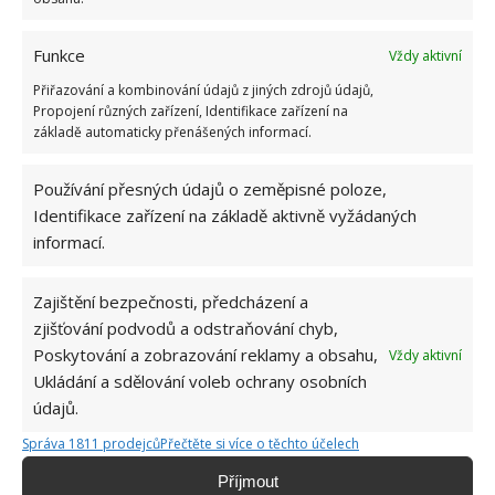
Funkce
Vždy aktivní
Přiřazování a kombinování údajů z jiných zdrojů údajů,
Propojení různých zařízení, Identifikace zařízení na
základě automaticky přenášených informací.
Používání přesných údajů o zeměpisné poloze,
Identifikace zařízení na základě aktivně vyžádaných
informací.
Zajištění bezpečnosti, předcházení a
zjišťování podvodů a odstraňování chyb,
Poskytování a zobrazování reklamy a obsahu,
Vždy aktivní
RODINA
RYBNÍK
STAVBA
Ukládání a sdělování voleb ochrany osobních
údajů.
Správa 1811 prodejců
Přečtěte si více o těchto účelech
Jiří Kolář
Příjmout
Absolvent České zemědělské