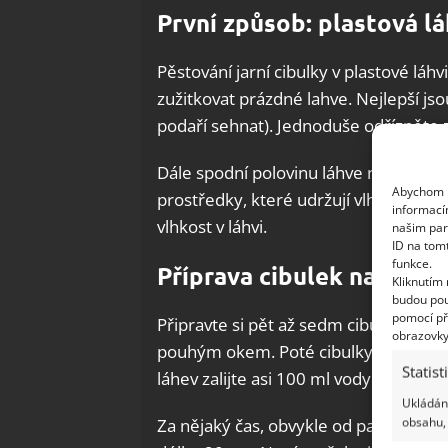
První způsob: plastová l
Pěstování jarní cibulky v plastové láhv
zužitkovat prázdné lahve. Nejlepší jso
podaří sehnat). Jednoduše odřízněte z
Dále spodní polovinu láhve naplňte pi
Abychom p
prostředky, které udržují vlhkost. F
informací
vlhkost v láhvi.
našim par
ID na tom
funkce.
Příprava cibulek na pěst
Kliknutím
budou pou
pomocí př
Připravte si pět až sedm cibulek a ode
obrazovky
pouhým okem. Poté cibulky naskládej
Statist
láhev zalijte asi 100 ml vody a přikryjt
Ukládání
obsahu, 
Za nějaký čas, obvykle od patnácti do 