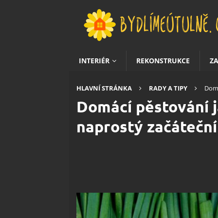
INTERIÉR
REKONSTRUKCE
Z
HLAVNÍ STRÁNKA
RADY A TIPY
Domá
Domácí pěstování j
naprostý začátečn