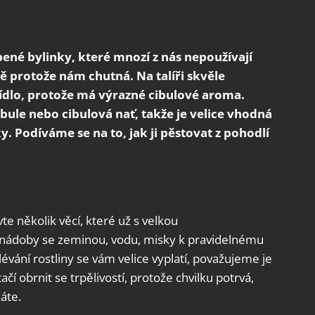
íbené bylinky, které mnozí z nás nepoužívají
ě protože nám chutná. Na talíři skvěle
jídlo, protože má výrazné cibulové aroma.
cibule nebo cibulová nať, takže je velice vhodná
. Podíváme se na to, jak ji pěstovat z pohodlí
e několik věcí, které už s velkou
nádoby se zeminou, vodu, misky k pravidelnému
lévání rostliny se vám velice vyplatí, považujeme je
í obrnit se trpělivostí, protože chvilku potrvá,
áte.