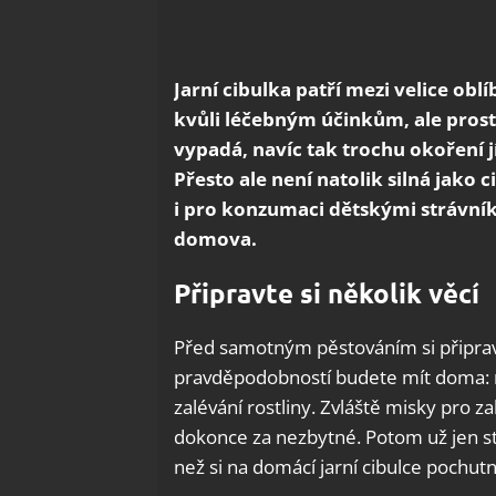
Jarní cibulka patří mezi velice obl
kvůli léčebným účinkům, ale prost
vypadá, navíc tak trochu okoření 
Přesto ale není natolik silná jako 
i pro konzumaci dětskými strávníky
domova.
Připravte si několik věcí
Před samotným pěstováním si připravt
pravděpodobností budete mít doma: 
zalévání rostliny. Zvláště misky pro za
dokonce za nezbytné. Potom už jen stač
než si na domácí jarní cibulce pochutn