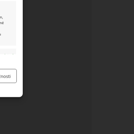
m,
ané
u
y aktivní
nosti
y aktivní