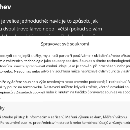
áhev
i je velice jednoduché; navíc je to způsob, jak
u dvoulitrové láhve nebo i větší (pokud se vám
 láhve horní část, nejlépe někde v polovině.
Spravovat své soukromí
linami, toaletním papírem, látkami nebo jinými
oskytli co nejlepší služby, my a naši partneři používáme k ukládání a/nebo příst
unkce těchto prostředků je dlouhodobě udržet
m o zařízeních, technologie jako soubory cookies. Souhlas s těmito technologiem
tnerům umožní zpracovávat osobní údaje, jako je chování při procházení nebo j
to webu. Nesouhlas nebo odvolání souhlasu může nepříznivě ovlivnit určité vlastn
ování
 níže vyjádřete souhlas s výše uvedeným nebo proveďte podrobnější rozhodnutí. 
žity pouze na tomto webu. Nastavení můžete kdykoli změnit, včetně odvolání so
epínačů v Zásadách cookies nebo kliknutím na tlačítko Spravovat souhlas ve spod
tněte jim horní část tak, aby byla vidět buničina
.
te nahoru na vyplněnou láhev. Takto připravenou
iky
e horní částí láhve.
 a/nebo přístup k informacím v zařízení, Měření výkonu reklam, Měření výkonu
Porozumění publiku prostřednictvím statistik nebo kombinací údajů z různých zdr
třiceti dnů, začnou cibulky růst a brzy narostou na