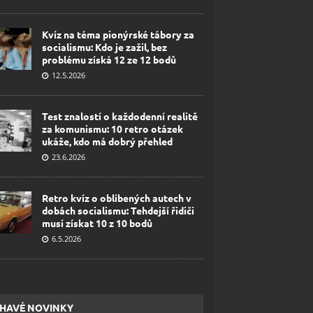
Kvíz na téma pionýrské tábory za
socialismu: Kdo je zažil, bez
problému získá 12 ze 12 bodů
12.5.2026
Test znalostí o každodenní realitě
za komunismu: 10 retro otázek
ukáže, kdo má dobrý přehled
23.6.2026
Retro kvíz o oblíbených autech v
dobách socialismu: Tehdejší řidiči
musí získat 10 z 10 bodů
6.5.2026
HAVÉ NOVINKY