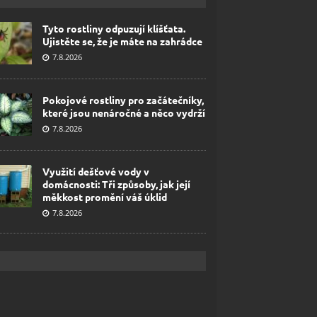
Tyto rostliny odpuzují klíšťata.
Ujistěte se, že je máte na zahrádce
7.8.2026
Pokojové rostliny pro začátečníky,
které jsou nenáročné a něco vydrží
7.8.2026
Využití dešťové vody v
domácnosti: Tři způsoby, jak její
měkkost promění váš úklid
7.8.2026