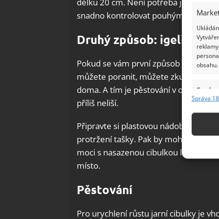
délku 20 cm. Není potřeba je příliš č
Market
snadno kontrolovat pouhým okem.
Ukládání
Druhý způsob: igelitová 
Vytvářen
reklamy,
persona
Pokud se vám první způsob pěstování z
obsahu.
můžete poranit, můžete zkusit ještě i 
doma. A tím je pěstování v obyčejné i
Funkc
Správa 18
příliš neliší.
Přiřazov
Identifi
Připravte si plastovou nádobu nebo k
protržení tašky. Pak by mohlo dojít k
Použív
moci s nasazenou cibulkou lépe manip
základ
místo.
Zajišt
Pěstování
odstra
Ukládá
Pro urychlení růstu jarní cibulky je v