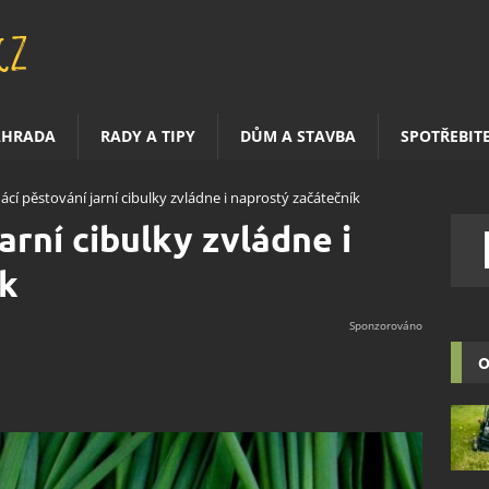
AHRADA
RADY A TIPY
DŮM A STAVBA
SPOTŘEBIT
cí pěstování jarní cibulky zvládne i naprostý začátečník
arní cibulky zvládne i
ík
O