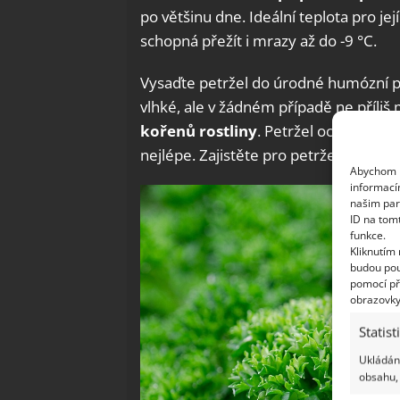
po většinu dne. Ideální teplota pro je
schopná přežít i mrazy až do -9 °C.
Vysaďte petržel do úrodné humózní pů
vlhké, ale v žádném případě ne příliš
kořenů rostliny
. Petržel ocení mírně
nejlépe. Zajistěte pro petržel ty nejl
Abychom p
informací
našim par
ID na tom
funkce.
Kliknutím
budou pou
pomocí př
obrazovky
Statist
Ukládání
obsahu, 