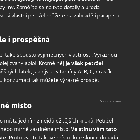
byliny. Zaměřte se na tyto detaily a úroda
at si vlastní petržel můžete na zahradě i parapetu,
ale i prospěšná
l také spoustu výjimečných vlastností. Výraznou
olej zvaný apiol. Kromě něj
je však petržel
šných látek, jako jsou vitamíny A, B, C, draslík,
lnou konzumací tak můžete výrazně prospět
dné místo
o místa jedním z nejdůležitějších kroků. Petržel
é nebo mírně zastíněné místo.
Ve stínu vám tato
ste
. Proto zvolte takové místo, kde slunce dopadá