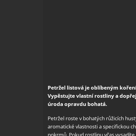
Petržel listová je oblíbeným koř
Vypěstujte vlastní rostliny a dopře
úroda opravdu bohatá.
Petržel roste v bohatých růžicích hust
aromatické vlastnosti a specifickou 
pokrmů. Pokud rostlinu včas vysadíte