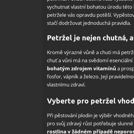
vychutnat vlastní bohatou úrodu této 
petržele vás opravdu potěší. Vypěstov
stačí dodržovat jednoduchá pravidla.
Petržel je nejen chutná, 
Kromě výrazné vůně a chuti má petrže
chuť a vůni má na svědomí esenciální 
bohatým zdrojem vitamínů
a prospě
fosfor, vápník a železo. Její pravide
vlastnímu zdraví.
Vyberte pro petržel vho
Při pěstování plodin je výběr vhodnéh
pro svůj zdravý růst potřebuje slunn
rostlina v žádném případě neporo