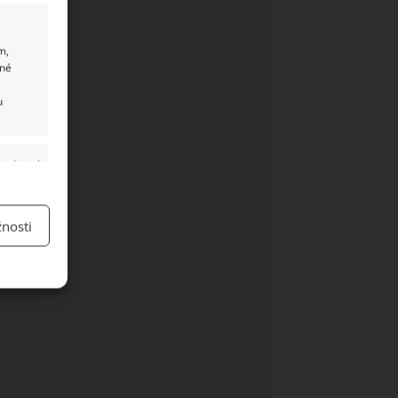
m,
ané
u
y aktivní
nosti
y aktivní