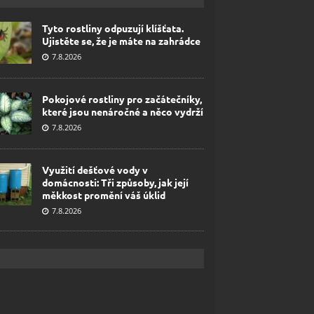
Tyto rostliny odpuzují klíšťata.
Ujistěte se, že je máte na zahrádce
7.8.2026
Pokojové rostliny pro začátečníky,
které jsou nenáročné a něco vydrží
7.8.2026
Využití dešťové vody v
domácnosti: Tři způsoby, jak její
měkkost promění váš úklid
7.8.2026