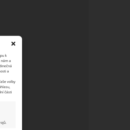
upu k
i nám a
edinečná
osti a
Vaše volby
uhlasu,
ní části
ojů.