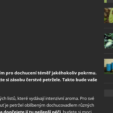
ením pro dochucení téměř jakéhokoliv pokrmu.
jte si zásobu čerstvé petržele. Takto bude vaše
ých listů, které vydávají intenzivní aroma. Pro své
chuť je petržel oblíbeným dochucovadlem různých
a dopřejete jí tu nejlepší péči
, budete si moci