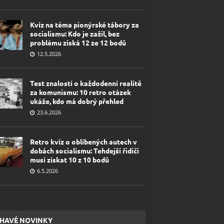
Kvíz na téma pionýrské tábory za
socialismu: Kdo je zažil, bez
problému získá 12 ze 12 bodů
12.5.2026
Test znalostí o každodenní realitě
za komunismu: 10 retro otázek
ukáže, kdo má dobrý přehled
23.6.2026
Retro kvíz o oblíbených autech v
dobách socialismu: Tehdejší řidiči
musí získat 10 z 10 bodů
6.5.2026
HAVÉ NOVINKY