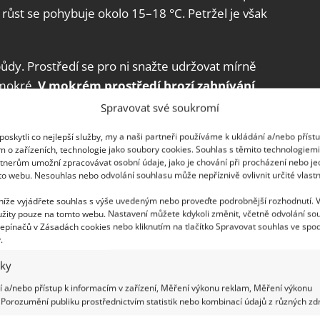
jí růst se pohybuje okolo 15–18 °C. Petržel je však
dy. Prostředí se pro ni snažte udržovat mírně
 mokré.
V mokrém prostředí hrozí zahnívání
 kyselé pH půdy. V tomto prostředí se jí roste
Spravovat své soukromí
epší podmínky a vyroste vám zdravá a silná rostlina.
oskytli co nejlepší služby, my a naši partneři používáme k ukládání a/nebo příst
m o zařízeních, technologie jako soubory cookies. Souhlas s těmito technologiem
tnerům umožní zpracovávat osobní údaje, jako je chování při procházení nebo j
to webu. Nesouhlas nebo odvolání souhlasu může nepříznivě ovlivnit určité vlastn
 níže vyjádřete souhlas s výše uvedeným nebo proveďte podrobnější rozhodnutí. 
žity pouze na tomto webu. Nastavení můžete kdykoli změnit, včetně odvolání so
epínačů v Zásadách cookies nebo kliknutím na tlačítko Spravovat souhlas ve spod
.
iky
 a/nebo přístup k informacím v zařízení, Měření výkonu reklam, Měření výkonu
Porozumění publiku prostřednictvím statistik nebo kombinací údajů z různých zdr