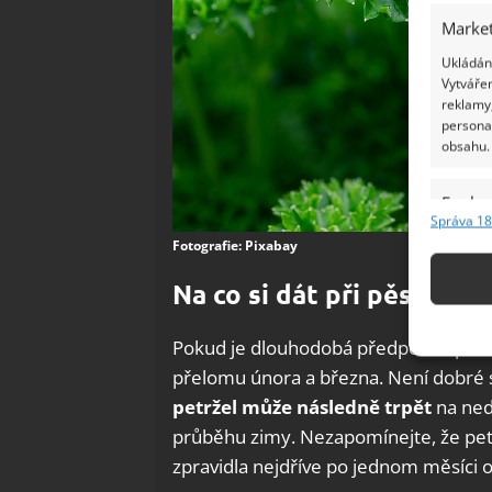
Market
Ukládání
Vytvářen
reklamy,
persona
obsahu.
Funkc
Správa 18
Přiřazov
Fotografie: Pixabay
Identifi
Na co si dát při pěstován
Použív
základ
Pokud je dlouhodobá předpověď počasí
přelomu února a března. Není dobré 
Zajišt
petržel může následně trpět
na ned
odstra
průběhu zimy. Nezapomínejte, že petrž
Ukládá
zpravidla nejdříve po jednom měsíci 