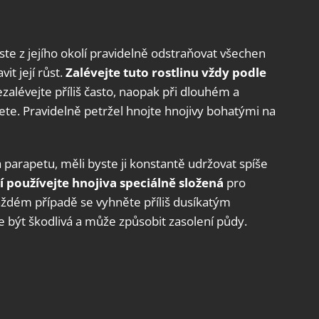
ste z jejího okolí pravidelně odstraňovat všechen
it její růst.
Zalévejte tuto rostlinu vždy podle
ezalévejte příliš často, naopak při dlouhém a
ete. Pravidelně petržel hnojte hnojivy bohatými na
a parapetu, měli byste ji konstantě udržovat spíše
í používejte hnojiva speciálně složená
pro
každém případě se vyhněte příliš dusíkatým
být škodlivá a může způsobit zasolení půdy.