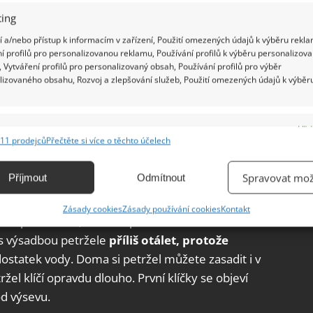
ing
 a/nebo přístup k informacím v zařízení, Použití omezených údajů k výběru rekla
í profilů pro personalizovanou reklamu, Používání profilů k výběru personalizov
 Vytváření profilů pro personalizovaný obsah, Používání profilů pro výběr
lizovaného obsahu, Rozvoj a zlepšování služeb, Použití omezených údajů k výběr
e
Vžd
11 prodejců
Přečtěte si více o těchto účelech
ání a kombinování údajů z jiných zdrojů údajů, Propojení různých zařízení,
kace zařízení na základě automaticky přenášených informací.
Spravovat mož
Příjmout
Odmítnout
í pozor
ání přesných údajů o zeměpisné poloze, Identifikace zařízení na
Zásady cookies
Zásady používání cookies
Kontakt
ě aktivně vyžádaných informací.
 optimistická, můžete petržel zasít už na
s výsadbou petržele
příliš otálet, protože
ění bezpečnosti, předcházení a zjišťování podvodů a
ostatek vody. Doma si petržel můžete zasadit i v
ňování chyb, Poskytování a zobrazování reklamy a obsahu,
Vžd
el klíčí opravdu dlouho. První klíčky se objeví
ní a sdělování voleb ochrany osobních údajů.
od výsevu.