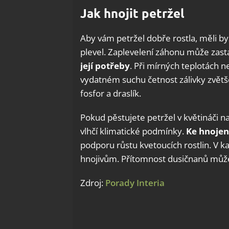
Jak hnojit petržel
Aby vám petržel dobře rostla, měli by
plevel. Zaplevelení záhonu může zastav
její potřeby
. Při mírných teplotách n
vydatném suchu četnost zálivky zvětš
fosfor a draslík.
Pokud pěstujete petržel v květináči n
vlhčí klimatické podmínky.
Ke hnojen
podporu růstu kvetoucích rostlin. V 
hnojivům. Přítomnost dusičnanů může 
Zdroj:
Porady Interia