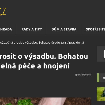
AHRADA
RADY A TIPY
DŮM A STAVBA
SPOTŘEBIT
 už začíná prosit o výsadbu. Bohatou úrodu zajistí pravidelná
prosit o výsadbu. Bohatou
delná péče a hnojení
O