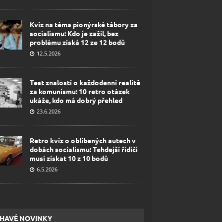
Kvíz na téma pionýrské tábory za
socialismu: Kdo je zažil, bez
problému získá 12 ze 12 bodů
12.5.2026
Test znalostí o každodenní realitě
za komunismu: 10 retro otázek
ukáže, kdo má dobrý přehled
23.6.2026
Retro kvíz o oblíbených autech v
dobách socialismu: Tehdejší řidiči
musí získat 10 z 10 bodů
6.5.2026
HAVÉ NOVINKY