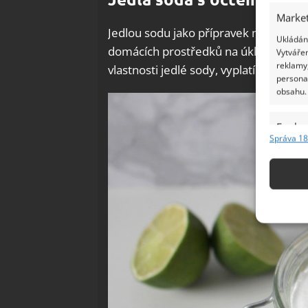
Market
Jedlou sodu jako přípravek na čištění 
Ukládání
domácích prostředků na úklid celé řady 
Vytvářen
reklamy,
vlastnosti jedlé sody, vyplatí se smích
persona
obsahu.
Funkc
Správa 18
Přiřazov
Identifi
Použív
základ
Zajišt
odstra
Ukládá