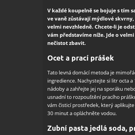
V každé koupelně se bojuje s tí
ve vaně zůstávají mýdlové skvrny, 
velmi nevzhledně. Chcete-li je ods
vám představíme níže. Jde o velmi 
nečistot zbavit.
Ocet a prací prášek
Tato levná domácí metoda je mimořádn
ingredience. Nachystejte si litr octa 
nádoby a zahřejte jej na sporáku nebo
usnadní to rozpouštění pracího prášk
vám čisticí prostředek, který aplikuj
30 minut a opláchněte vodou.
Zubní pasta jedlá soda, p