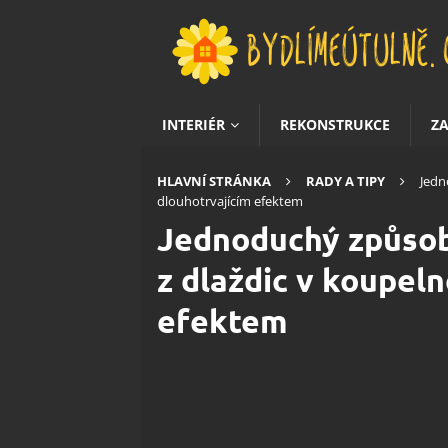
INTERIÉR
REKONSTRUKCE
Z
HLAVNÍ STRÁNKA
RADY A TIPY
Jedn
dlouhotrvajícím efektem
Jednoduchý způsob
z dlaždic v koupeln
efektem