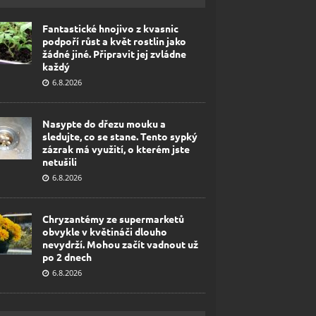
Fantastické hnojivo z kvasnic
podpoří růst a květ rostlin jako
žádné jiné. Připravit jej zvládne
každý
6.8.2026
Nasypte do dřezu mouku a
sledujte, co se stane. Tento sypký
zázrak má využití, o kterém jste
netušili
6.8.2026
Chryzantémy ze supermarketů
obvykle v květináči dlouho
nevydrží. Mohou začít vadnout už
po 2 dnech
6.8.2026