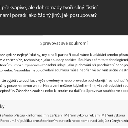
překvapivě, ale dohromady tvoří silný čisticí
nami poradí jako žádný jiný. Jak postupovat?
Spravovat své soukromí
oskytli co nejlepší služby, my a naši partneři používáme k ukládání a/nebo příst
m o zařízeních, technologie jako soubory cookies. Souhlas s těmito technologiem
tnerům umožní zpracovávat osobní údaje, jako je chování při procházení nebo j
tředku (15 g)
to webu. Nesouhlas nebo odvolání souhlasu může nepříznivě ovlivnit určité vlastn
 níže vyjádřete souhlas s výše uvedeným nebo proveďte podrobnější rozhodnutí. 
y. Poté naneste produkt na stěny sprchy pomocí
žity pouze na tomto webu. Nastavení můžete kdykoli změnit, včetně odvolání so
nastříkat vodovodní kohoutky, abyste odstranili
epínačů v Zásadách cookies nebo kliknutím na tlačítko Spravovat souhlas ve spod
.
působit a poté opláchněte vodou. Pokud je vaše
me dlaždice na konci osušit papírovým
iky
kosti a riziku vzniku plísní.
 a/nebo přístup k informacím v zařízení, Měření výkonu reklam, Měření výkonu
Porozumění publiku prostřednictvím statistik nebo kombinací údajů z různých zdr