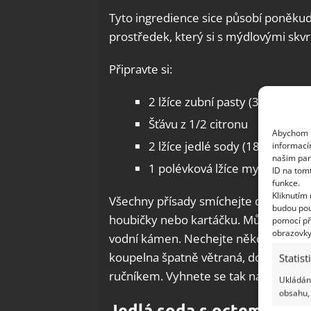
Tyto ingredience sice působí poněkud 
prostředek, který si s mýdlovými skvr
Připravte si:
2 lžíce zubní pasty (30 ml)
Šťávu z 1/2 citronu
Abychom p
2 lžíce jedlé sody (18 g)
informací
našim par
1 polévková lžíce mycího pros
ID na tom
funkce.
Kliknutím
Všechny přísady smíchejte dohromad
budou pou
houbičky nebo kartáčku. Můžete také 
pomocí př
obrazovky
vodní kámen. Nechejte několik minut 
koupelna špatně větraná, doporučuje
Statist
ručníkem. Vyhnete se tak nadměrné vlh
Ukládání
obsahu, 
Jedlá soda s octem