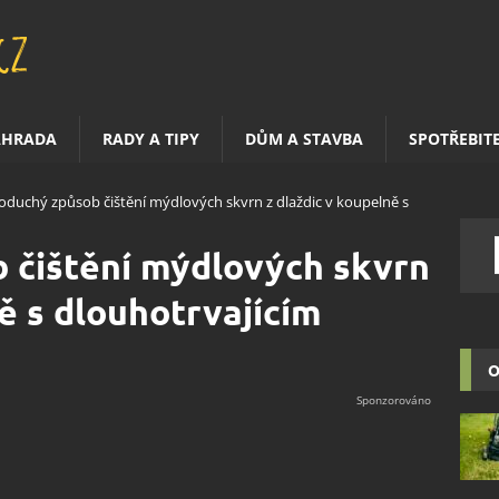
AHRADA
RADY A TIPY
DŮM A STAVBA
SPOTŘEBIT
oduchý způsob čištění mýdlových skvrn z dlaždic v koupelně s
 čištění mýdlových skvrn
ě s dlouhotrvajícím
O