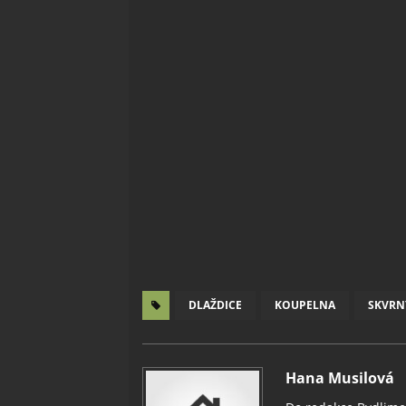
DLAŽDICE
KOUPELNA
SKVRN
Hana Musilová