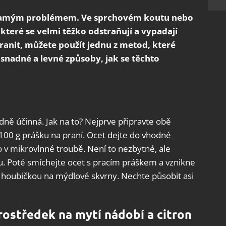
m samým problémem. Ve sprchovém koutu nebo
které se velmi těžko odstraňují a vypadají
tranit, můžete použít jednu z metod, které
snadné a levné způsoby, jak se těchto
ě účinná. Jak na to? Nejprve připravte obě
a 100 g prášku na praní. Ocet dejte do vhodné
 v mikrovlnné troubě. Není to nezbytné, ale
u. Poté smíchejte ocet s pracím práškem a vznikne
te houbičkou na mýdlové skvrny. Nechte působit asi
rostředek na mytí nádobí a citron